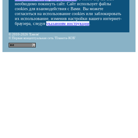
необходимо покинуть сайт. Сайт использует файлы
cookies для взаимодействия с Вами. Вы можете
согласиться на использование cookies или заблокировать
их использование, изменив настройки вашего интернет-
браузера, следуя
указаниям инструкции
.
© 2010-2026 'Емеля'
© Первая концептуальная сеть 'Планета-КОБ'