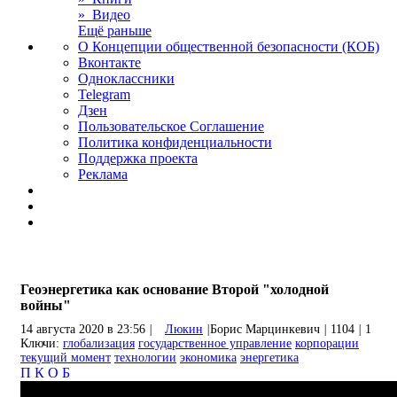
» Видео
Ещё раньше
О Концепции общественной безопасности (КОБ)
Вконтакте
Одноклассники
Telegram
Дзен
Пользовательское Соглашение
Политика конфиденциальности
Поддержка проекта
Реклама
Геоэнергетика как основание Второй "холодной
войны"
14 августа 2020 в 23:56
|
Люкин
|
Борис Марцинкевич
|
1104
|
1
Ключи:
глобализация
государственное управление
корпорации
текущий момент
технологии
экономика
энергетика
П
К
О
Б