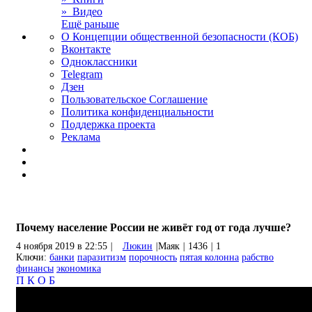
» Видео
Ещё раньше
О Концепции общественной безопасности (КОБ)
Вконтакте
Одноклассники
Telegram
Дзен
Пользовательское Соглашение
Политика конфиденциальности
Поддержка проекта
Реклама
Почему население России не живёт год от года лучше?
4 ноября 2019 в 22:55
|
Люкин
|
Маяк
|
1436
|
1
Ключи:
банки
паразитизм
порочность
пятая колонна
рабство
финансы
экономика
П
К
О
Б