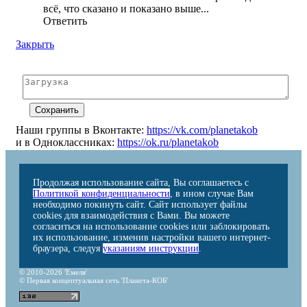
всё, что сказано и показано выше...
Ответить
Закрыть
Наши группы в Вконтакте:
https://vk.com/planetakob
и в Одноклассниках:
https://ok.ru/planetakob
Продолжая использование сайта, Вы соглашаетесь с
Политикой конфиденциальности
, в ином случае Вам
необходимо покинуть сайт. Сайт использует файлы
cookies для взаимодействия с Вами. Вы можете
согласиться на использование cookies или заблокировать
их использование, изменив настройки вашего интернет-
браузера, следуя
указаниям инструкции
.
© 2010-2026 'Емеля'
© Первая концептуальная сеть 'Планета-КОБ'