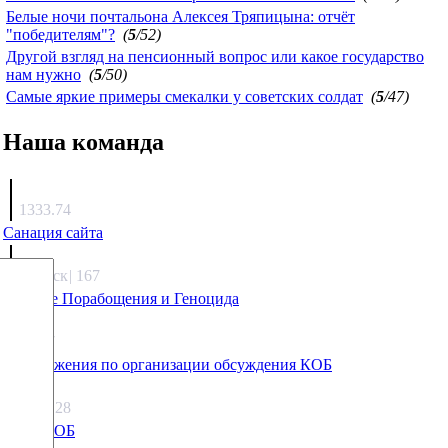
Белые ночи почтальона Алексея Тряпицына: отчёт
"победителям"?
(
5
/52)
Другой взгляд на пенсионный вопрос или какое государство
нам нужно
(
5
/50)
Самые яркие примеры смекалки у советских солдат
(
5
/47)
Наша команда
Агафонов
1333.74
Санация сайта
Каиргали
Якутск
|
167
Оружие Порабощения и Геноцида
Михаил Михайлович
27.17
Предложения по организации обсуждения КОБ
Люкин
5808.28
Что с КОБ