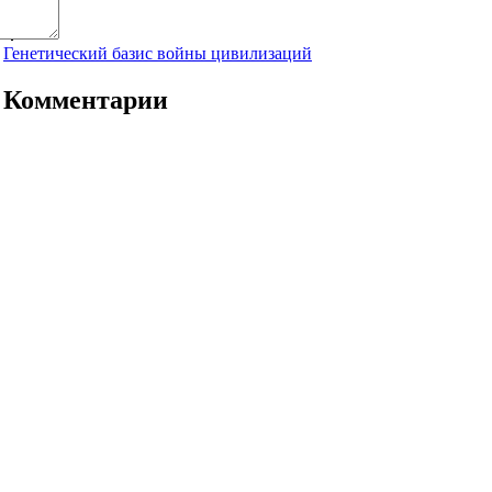
surov
79.5
Генетический базис войны цивилизаций
Комментарии