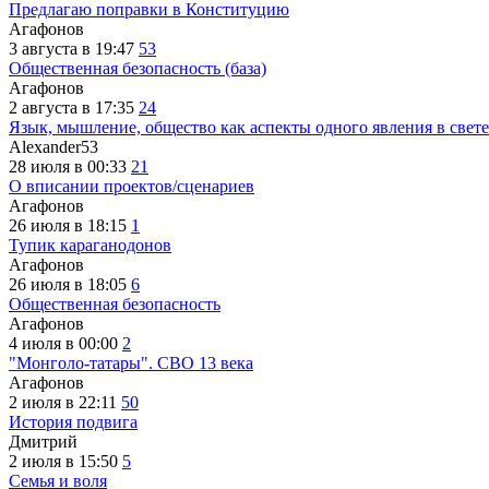
Предлагаю поправки в Конституцию
Агафонов
3 августа в 19:47
53
Общественная безопасность (база)
Агафонов
2 августа в 17:35
24
Язык, мышление, общество как аспекты одного явления в свете
Alexander53
28 июля в 00:33
21
О вписании проектов/сценариев
Агафонов
26 июля в 18:15
1
Тупик караганодонов
Агафонов
26 июля в 18:05
6
Общественная безопасность
Агафонов
4 июля в 00:00
2
"Монголо-татары". СВО 13 века
Агафонов
2 июля в 22:11
50
История подвига
Дмитрий
2 июля в 15:50
5
Семья и воля