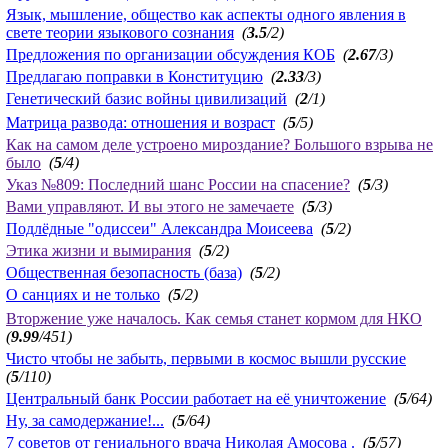
Язык, мышление, общество как аспекты одного явления в
свете теории языкового сознания
(
3.5
/2)
Предложения по организации обсуждения КОБ
(
2.67
/3)
Предлагаю поправки в Конституцию
(
2.33
/3)
Генетический базис войны цивилизаций
(
2
/1)
Матрица развода: отношения и возраст
(
5
/5)
Как на самом деле устроено мироздание? Большого взрыва не
было
(
5
/4)
Указ №809: Последний шанс России на спасение?
(
5
/3)
Вами управляют. И вы этого не замечаете
(
5
/3)
Подлёдные "одиссеи" Александра Моисеева
(
5
/2)
Этика жизни и вымирания
(
5
/2)
Общественная безопасность (база)
(
5
/2)
О санциях и не только
(
5
/2)
Вторжение уже началось. Как семья станет кормом для НКО
(
9.99
/451)
Чисто чтобы не забыть, первыми в космос вышли русские
(
5
/110)
Центральный банк России работает на её уничтожение
(
5
/64)
Ну, за самодержание!...
(
5
/64)
7 советов от гениального врача Николая Амосова .
(
5
/57)