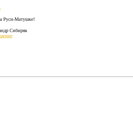
е
на Руси-Матушке!
андр Сибиряк
шение