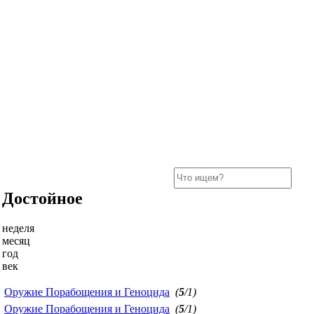
Достойное
неделя
месяц
год
век
Оружие Порабощения и Геноцида
(
5
/1)
Оружие Порабощения и Геноцида
(
5
/1)