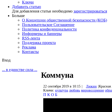
Ключи
Добавить статью
Для добавления статьи необходимо
зарегистрироваться
Больше
О Концепции общественной безопасности (КОБ)
Пользовательское Соглашение
Политика конфиденциальности
Информеры и баннеры
RSS-лента
Поддержка проекта
Реклама
Контакты
Вход
... в единстве сила ...
Коммуна
22 сентября 2019 в 10:15
|
Люкин
|
Красная
Ключи:
культура
любовь
мировоззрение
обра
П
К
О
Б