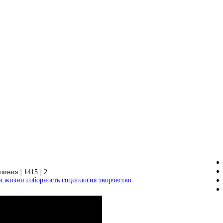
 линия
|
1415
|
2
з жизни
соборность
социология
творчество