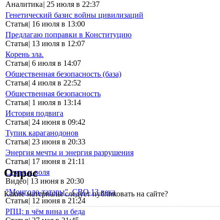
Аналитика
|
25 июля в 22:37
Генетический базис войны цивилизаций
Статья
|
16 июля в 13:00
Предлагаю поправки в Конституцию
Статья
|
13 июля в 12:07
Корень зла.
Статья
|
6 июля в 14:07
Общественная безопасность (база)
Статья
|
4 июля в 22:52
Общественная безопасность
Статья
|
1 июля в 13:14
История подвига
Статья
|
24 июня в 09:42
Тупик караганодонов
Статья
|
23 июня в 20:33
Энергия мечты и энергия разрушения
Статья
|
17 июня в 21:11
Опрос
Семья и воля
Видео
|
13 июня в 20:30
"Монголо-татары". СВО 13 века
Какие материалы следует публиковать на сайте?
Статья
|
12 июня в 21:24
РПЦ: в чём вина и беда