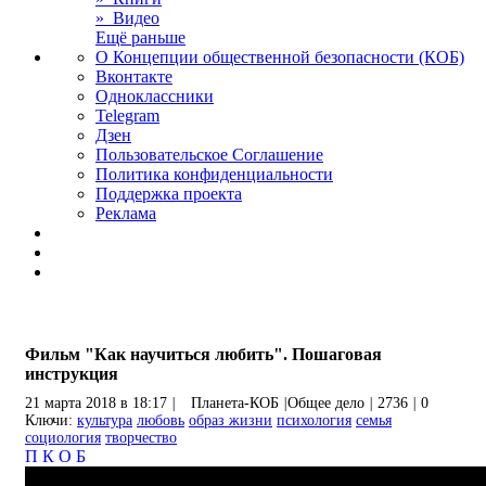
» Видео
Ещё раньше
О Концепции общественной безопасности (КОБ)
Вконтакте
Одноклассники
Telegram
Дзен
Пользовательское Соглашение
Политика конфиденциальности
Поддержка проекта
Реклама
Фильм "Как научиться любить". Пошаговая
инструкция
21 марта 2018 в 18:17
|
Планета-КОБ
|
Общее дело
|
2736
|
0
Ключи:
культура
любовь
образ жизни
психология
семья
социология
творчество
П
К
О
Б