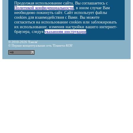
Продолжая использование сайта, Вы соглашаетесь с
Политикой конфиденциальности
, в ином случае Вам
необходимо покинуть сайт. Сайт использует файлы
cookies для взаимодействия с Вами. Вы можете
согласиться на использование cookies или заблокировать
их использование, изменив настройки вашего интернет-
браузера, следуя
указаниям инструкции
.
© 2010-2026 'Емеля'
© Первая концептуальная сеть 'Планета-КОБ'