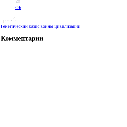
5808.28
Что с КОБ
surov
81.83
Генетический базис войны цивилизаций
Комментарии