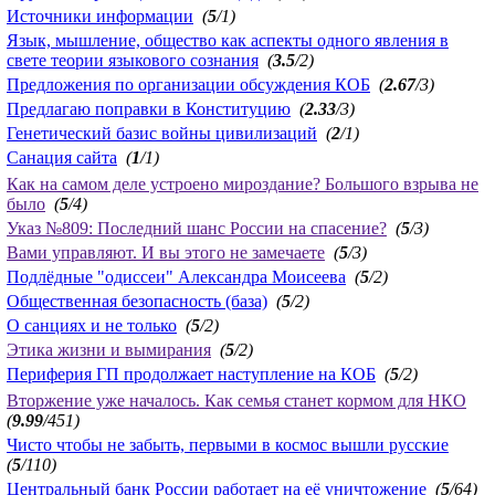
Источники информации
(
5
/1)
Язык, мышление, общество как аспекты одного явления в
свете теории языкового сознания
(
3.5
/2)
Предложения по организации обсуждения КОБ
(
2.67
/3)
Предлагаю поправки в Конституцию
(
2.33
/3)
Генетический базис войны цивилизаций
(
2
/1)
Санация сайта
(
1
/1)
Как на самом деле устроено мироздание? Большого взрыва не
было
(
5
/4)
Указ №809: Последний шанс России на спасение?
(
5
/3)
Вами управляют. И вы этого не замечаете
(
5
/3)
Подлёдные "одиссеи" Александра Моисеева
(
5
/2)
Общественная безопасность (база)
(
5
/2)
О санциях и не только
(
5
/2)
Этика жизни и вымирания
(
5
/2)
Периферия ГП продолжает наступление на КОБ
(
5
/2)
Вторжение уже началось. Как семья станет кормом для НКО
(
9.99
/451)
Чисто чтобы не забыть, первыми в космос вышли русские
(
5
/110)
Центральный банк России работает на её уничтожение
(
5
/64)