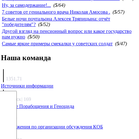
Ну, за самодержание!...
(
5
/64)
7 советов от гениального врача Николая Амосова .
(
5
/57)
Белые ночи почтальона Алексея Тряпицына: отчёт
"победителям"?
(
5
/52)
Другой взгляд на пенсионный вопрос или какое государство
нам нужно
(
5
/50)
Самые яркие примеры смекалки у советских солдат
(
5
/47)
Наша команда
Агафонов
1351.71
Источники информации
Каиргали
Якутск
|
169
Оружие Порабощения и Геноцида
Михаил Михайлович
27.17
Предложения по организации обсуждения КОБ
Люкин