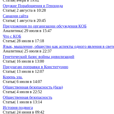
Статья
|
вчера в 19:02
Оружие Порабощения и Геноцида
Статья
|
2 августа в 10:28
Санация сайта
Статья
|
1 августа в 20:45
Предложения по организации обсуждения КОБ
Аналитика
|
29 июля в 15:47
Что с КОБ
Статья
|
28 июля в 17:18
Язык, мышление, общество как аспекты одного явления в свет
Аналитика
|
25 июля в 22:37
Генетический базис войны цивилизаций
Статья
|
16 июля в 13:00
Предлагаю поправки в Конституцию
Статья
|
13 июля в 12:07
Корень зла.
Статья
|
6 июля в 14:07
Общественная безопасность (база)
Статья
|
4 июля в 22:52
Общественная безопасность
Статья
|
1 июля в 13:14
История подвига
Статья
|
24 июня в 09:42