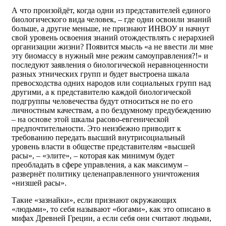
А что произойдёт, когда одни из представителей единого
биологического вида человек, – где одни освоили знаний
больше, а другие меньше, не признают ИНВОУ и начнут
свой уровень освоения знаний отождествлять с иерархией
организации жизни? Появится мысль «а не ввести ли мне
эту биомассу в нужный мне режим самоуправления?!» и
последуют заявления о биологической неравноценности
разных этнических групп и будет выстроена шкала
превосходства одних народов или социальных групп над
другими, а к представителю каждой биологической
подгруппы человечества будут относиться не по его
личностным качествам, а по бездумному предубеждению
– на основе этой шкалы расово-евгенической
предпочтительности. Это неизбежно приводит к
требованию передать высший внутрисоциальный
уровень власти в обществе представителям «высшей
расы», – «элите», – которая как минимум будет
преобладать в сфере управления, а как максимум –
развернёт политику целенаправленного уничтожения
«низшей расы».
Такие «зазнайки», если признают окружающих
«людьми», то себя называют «богами», как это описано в
мифах Древней Греции, а если себя они считают людьми,