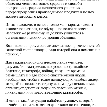
общества меняются только средства и способы
построения иерархии личностного угнетения и
перераспределения производимого продукта в пользу
эксплуататорского класса.
Иными словами, в основе толпо-«элитаризма» лежит
«животное начало», не обузданное волей человека.
Человеку же разумному не должно унижаться в
организации психики до уровня обезьяны.
Возникает вопрос, а есть ли адекватное применение этой
животной составляющей, ради которой она и помещена в
психику?
Для выживания биологического вида «человек
разумный» в экстремальных условиях (стихийное
бедствие, катастрофа, война), когда нет времени
размышлять и надо срочно спасать жизни людей,
необходимо, чтобы в толпе паникующих нашёлся лидер,
который не поддаётся страху и, командуя остальными,
организует действия людей по спасению жизней,
ликвидации или предотвращению катастрофы.
И если в такой ситуации найдётся «умник», который
начнёт препираться, мешая действиям по спасению, то