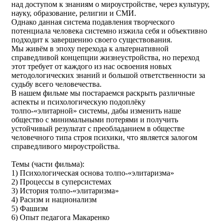
над доступом к знаниям о мироустройстве, через культуру,
науку, образование, религии и СМИ.
Однако данная система подавления творческого
потенциала человека системно изжила себя и объективно
подходит к завершению своего существования.
Мы живём в эпоху перехода к альтернативной
справедливой концепции жизнеустройства, но переход
этот требует от каждого из нас освоения новых
методологических знаний и большой ответственности за
судьбу всего человечества.
В нашем фильме мы постараемся раскрыть различные
аспекты и психологическую подоплёку
толпо-«элитарной» системы, дабы изменить наше
общество с минимальными потерями и получить
устойчивый результат с преобладанием в обществе
человечного типа строя психики, что является залогом
справедливого мироустройства.
Темы (части фильма):
1) Психологическая основа толпо-«элитаризма»
2) Процессы в суперсистемах
3) История толпо-«элитаризма»
4) Расизм и национализм
5) Фашизм
6) Опыт педагога Макаренко