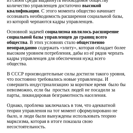
из своей среды выдвинуть необходимое обществу
количество управленцев достаточно
высокой
квалификации
. С этого момента общество начинает
осознавать необходимость расширения социальной базы,
из которой черпаются кадры управленцев.
Основной задачей
социализма являлось
расширение
социальной базы управленцев до границ всего
общества
. В этих условиях стало
общественно
неоправданно
содержать «элиту», которая обладает более
высоким уровнем потребления, дабы из её рядов черпать
кадры управленцев для обеспечения нужд всего
общества.
В СССР производительные силы достигли такого уровня,
что постоянно требовались новые управленцы. И
совершить индустриализацию за короткое время было бы
невозможно, если бы простых людей не посадили за
парты, ликвидировав безграмотность населения.
Однако, проблема заключалась в том, что адекватной
теории управления на тот момент сформулировано не
было, и люди были вынуждены использовать теорию
марксизма, которая в итоге показала свою
несостоятельность.