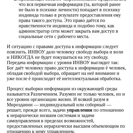
что вся первичная информация (та, которой ранее
не было в психике личности) попадает в психику
индивида только в результате предоставления ему
права такого доступа. Это право даётся по
нравственности индивида и подобно тому, как
администратор сети может закрыть вам доступ в
социальные сети с рабочего места.
И ситуацию с правами доступа к информации следует
пояснить. ИНВОУ дало человеку свободу выбора и воли
и НИКОГДА не будет покушаться на эту свободу.
Передача информации с уровня ИНВОУ выглядит так:
Бог даёт человеку право доступа к информации è человек,
обладая свободой выбора, обращает на неё внимание и
уже после è происходит её интеллектуальная обработка.
Процесс выборки информации из окружающей среды
называется Различением. Разумен не только человек, но и
все уровни организации жизни. И всякий разум в
Мироздании — индивидуальный или соборный —
решает, прежде всего, задачи
управления
по отношению
к иерархически низшим системам и задачи
самоуправления в пределах возможностей,
предоставленных иерархически высшим объемлющим по
отношению к нему управлением.