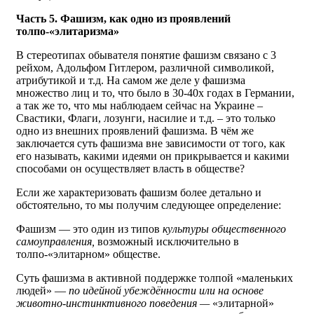
Часть 5. Фашизм, как одно из проявлений
толпо-«элитаризма»
В стереотипах обывателя понятие фашизм связано с 3
рейхом, Адольфом Гитлером, различной символикой,
атрибутикой и т.д. На самом же деле у фашизма
множество лиц и то, что было в 30-40х годах в Германии,
а так же то, что мы наблюдаем сейчас на Украине –
Свастики, Флаги, лозунги, насилие и т.д. – это только
одно из внешних проявлений фашизма. В чём же
заключается суть фашизма вне зависимости от того, как
его называть, какими идеями он прикрывается и какими
способами он осуществляет власть в обществе?
Если же характеризовать фашизм более детально и
обстоятельно, то мы получим следующее определение:
Фашизм — это один из типов
культуры общественного
самоуправления,
возможный исключительно в
толпо-«элитарном» обществе.
Суть фашизма в активной поддержке толпой «маленьких
людей» —
по идейной убеждённости или на основе
животно-инстинктивного поведения —
«элитарной»