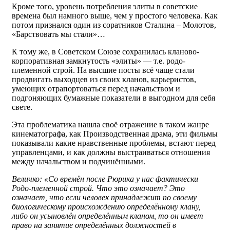
Кроме того, уровень потребления элиты в советские
времена был намного выше, чем у простого человека. Как
потом признался один из соратников Сталина – Молотов,
«Барствовать мы стали»…
К тому же, в Советском Союзе сохранилась кланово-
корпоративная замкнутость «элиты» — т.е. родо-
племенной строй. На высшие посты всё чаще стали
продвигать выходцев из своих кланов, карьеристов,
умеющих отрапортоваться перед начальством и
подгоняющих бумажные показатели в выгодном для себя
свете.
Эта проблематика нашла своё отражение в таком жанре
кинематографа, как Производственная драма, эти фильмы
показывали какие нравственные проблемы, встают перед
управленцами, и как должны выстраиваться отношения
между начальством и подчинёнными.
Величко: «Со времён после Рюрика у нас фактически
Родо-племенной строй. Что это означает? Это
означает, что если человек принадлежит по своему
биологическому происхождению определённому клану,
либо он усыновлён определённым кланом, то он имеет
право на занятие определённых должностей в