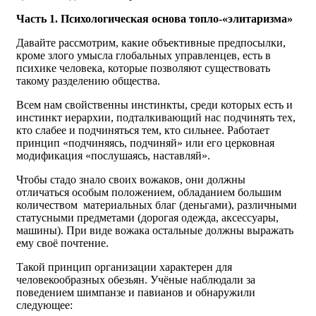
Часть 1. Психологическая основа топло-«элитаризма»
Давайте рассмотрим, какие объективные предпосылки,
кроме злого умысла глобальных управленцев, есть в
психике человека, которые позволяют существовать
такому разделению общества.
Всем нам свойственны инстинкты, среди которых есть и
инстинкт иерархии, подталкивающий нас подчинять тех,
кто слабее и подчиняться тем, кто сильнее. Работает
принцип «подчиняясь, подчиняй» или его церковная
модификация «послушаясь, наставляй».
Чтобы стадо знало своих вожаков, они должны
отличаться особым положением, обладанием большим
количеством материальных благ (деньгами), различными
статусными предметами (дорогая одежда, аксессуары,
машины). При виде вожака остальные должны выражать
ему своё почтение.
Такой принцип организации характерен для
человекообразных обезьян. Учёные наблюдали за
поведением шимпанзе и павианов и обнаружили
следующее: