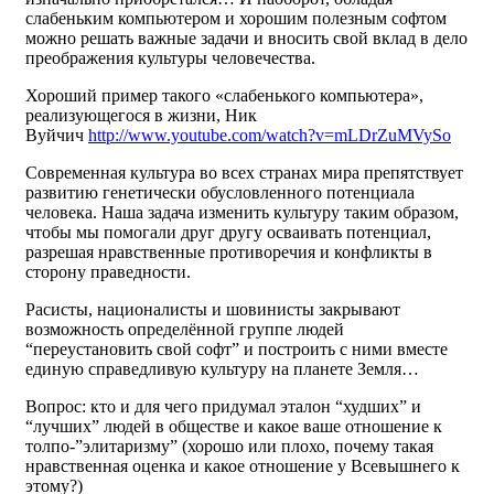
слабеньким компьютером и хорошим полезным софтом
можно решать важные задачи и вносить свой вклад в дело
преображения культуры человечества.
Хороший пример такого «слабенького компьютера»,
реализующегося в жизни, Ник
Вуйчич
http://www.youtube.com/watch?v=mLDrZuMVySo
Современная культура во всех странах мира препятствует
развитию генетически обусловленного потенциала
человека. Наша задача изменить культуру таким образом,
чтобы мы помогали друг другу осваивать потенциал,
разрешая нравственные противоречия и конфликты в
сторону праведности.
Расисты, националисты и шовинисты закрывают
возможность определённой группе людей
“переустановить свой софт” и построить с ними вместе
единую справедливую культуру на планете Земля…
Вопрос: кто и для чего придумал эталон “худших” и
“лучших” людей в обществе и какое ваше отношение к
толпо-”элитаризму” (хорошо или плохо, почему такая
нравственная оценка и какое отношение у Всевышнего к
этому?)