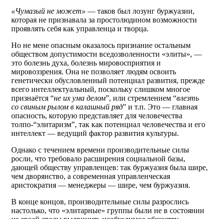
«Чумазый не может»
— таков был лозунг буржуазии,
которая не признавала за простолюдином возможности
проявлять себя как управленца и творца.
Но не мене опасным оказалось признание остальным
обществом допустимости вседозволенности «элиты», —
это болезнь духа, болезнь мировосприятия и
мировоззрения. Она не позволяет людям освоить
генетически обусловленный потенциал развития, прежде
всего интеллектуальный, поскольку слишком многое
признаётся “
не их ума делом
”, или стремлением “
влезть
со свиным рылом в калашный ряд
” и т.п. Это — главная
опасность, которую представляет для человечества
толпо-“элитаризм”, так как потенциал человечества и его
интеллект — ведущий фактор развития культуры.
Однако с течением времени производительные силы
росли, что требовало расширения социальной базы,
дающей обществу управленцев: так буржуазия была шире,
чем дворянство, а современная управленческая
аристократия — менеджеры — шире, чем буржуазия.
В конце концов, производительные силы разрослись
настолько, что «элитарные» группы были не в состоянии