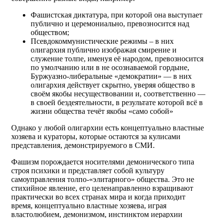
Фашистская диктатура, при которой она выступает
публично и церемониально, превозносится над
обществом;
Псевдокоммунистические режимы – в них
олигархия публично изображая смирение и
служение толпе, именуя её народом, превозносится
по умолчанию или в не осознаваемой гордыне,
Буржуазно-либеральные «демократии» — в них
олигархия действует скрытно, уверяя общество в
своём якобы несуществовании и, соответственно —
в своей бездеятельности, в результате которой всё в
жизни общества течёт якобы «само собой»
Однако у любой олигархии есть концептуально властные
хозяева и кураторы, которые остаются за кулисами
представления, демонстрируемого в СМИ.
Фашизм порождается носителями демонического типа
строя психики и представляет собой культуру
самоуправления толпо-«элитарного» общества. Это не
стихийное явление, его целенаправленно взращивают
практически во всех странах мира и когда приходит
время, концептуально властные хозяева, играя
властолюбием, демонизмом, инстинктом иерархии