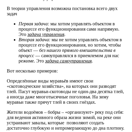
В теории управления возможна постановка всего двух
задач
Первая задача:
мы хотим управлять объектом в
процессе его функционирования сами напрямую.
Это
задача управления
.
Вторая задача:
мы не хотим управлять объектом в
процессе его функционирования, но хотим, чтобы
объект —
без нашего прямого вмешательства в
процесс
— самоуправлялся в приемлемом для нас
режиме. Это
задача самоуправления
.
Вот несколько примеров:
Определённые виды муравьёв имеют свои
«скотоводческие хозяйства», на которых они разводят
тлей. Пасут муравьи-скотоводы не один-два десятка тлей,
а иногда даже многотысячные поголовья. На зиму
муравьи также прячут тлей в своих гнёздах.
Жители водоёмов – бобры – «организуют» реку под себя:
для ведения активного образа жизни зимой, на реке они
устраивают завалы, которые позволяют создать
достаточно глубокую и непромерзающую до дна плотину.