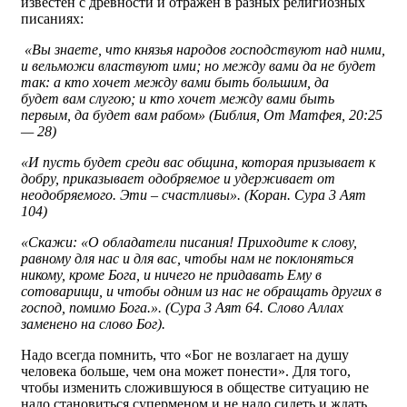
известен с древности и отражён в разных религиозных
писаниях:
«Вы знаете, что князья народов господствуют над ними,
и вельможи властвуют ими; но между вами да не будет
так: а кто хочет между вами быть бoльшим, да
будет вам слугою; и кто хочет между вами быть
первым, да будет вам рабом» (Библия, От Матфея, 20:25
— 28)
«И пусть будет среди вас община, которая призывает к
добру, приказывает одобряемое и удерживает от
неодобряемого. Эти – счастливы».
(Коран. Сура 3 Аят
104)
«Скажи: «О обладатели писания! Приходите к слову,
равному для нас и для вас, чтобы нам не поклоняться
никому, кроме Бога, и ничего не придавать Ему в
сотоварищи, и чтобы одним из нас не обращать других в
господ, помимо Бога.». (Сура 3 Аят 64. Слово Аллах
заменено на слово Бог).
Надо всегда помнить, что «Бог не возлагает на душу
человека больше, чем она может понести». Для того,
чтобы изменить сложившуюся в обществе ситуацию не
надо становиться суперменом и не надо сидеть и ждать