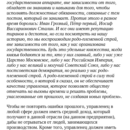
государственном аппарате, вне зависимости от того,
обладает он знаниями и навыками для того, чтобы
исполнять должностные обязанности, связанные с тем
постом, который он занимает. Против этого в разное
время боролись: Иван Грозный, Пётр первый, Иосиф
Виссарионович Сталин. И все они имеют репутацию
тиранов и деспотов, но если посмотреть на нашу
историю, то мы воспроизводим родо-племенной строй,
вне зависимости от того, как у нас организована
государственность. Будь это удельные княжества, когда
князья бодаются за то, кто у них главный, либо у нас уже
Царство Московское, либо у нас Российская Империя,
либо у нас великий и могучий Советский Союз, либо у нас
постсоветская демократия, но реально у нас родо-
племенной строй. А родо-племенной строй в силу той
особенности, о которой я сказал, он не обеспечивает
качества управления, которое позволяет обществу
отвечать на вызовы времени и решать проблемы,
унаслеованные от прошлого, не создавая новых проблем».
Чтобы не повторять ошибки прошлого, управленец в
любой сфере должен иметь средний доход, который
получают в данной отрасли (на данном предприятии),
дабы не отрываться от людей, занимающихся
производством. Кроме того, управленец должен иметь