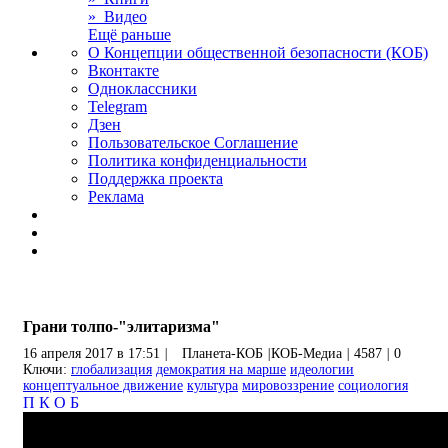
» Видео
Ещё раньше
О Концепции общественной безопасности (КОБ)
Вконтакте
Одноклассники
Telegram
Дзен
Пользовательское Соглашение
Политика конфиденциальности
Поддержка проекта
Реклама
Грани толпо-"элитаризма"
16 апреля 2017 в 17:51
|
Планета-КОБ
|
КОБ-Медиа
|
4587
|
0
Ключи:
глобализация
демократия на марше
идеологии
концептуальное движение
культура
мировоззрение
социология
П
К
О
Б