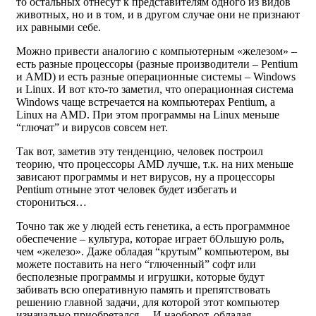
то остальных отнесут к представителям одного из видов
животных, но и в том, и в другом случае они не признают
их равными себе.
Можно привести аналогию с компьютерным «железом» –
есть разные процессоры (разные производители – Pentium
и AMD) и есть разные операционные системы – Windows
и Linux. И вот кто-то заметил, что операционная система
Windows чаще встречается на компьютерах Pentium, а
Linux на AMD. При этом программы на Linux меньше
“глючат” и вирусов совсем нет.
Так вот, заметив эту тенденцию, человек построил
теорию, что процессоры AMD лучше, т.к. на них меньше
зависают программы и нет вирусов, ну а процессоры
Pentium отныне этот человек будет избегать и
сторониться…
Точно так же у людей есть генетика, а есть программное
обеспечение – культура, которае играет бОльшую роль,
чем «железо». Даже обладая “крутым” компьютером, вы
можете поставить на него “глюченный” софт или
бесполезные программы и игрушки, которые будут
забивать всю оперативную память и препятствовать
решению главной задачи, для которой этот компьютер
изначально приобретался… И наоборот, обладая