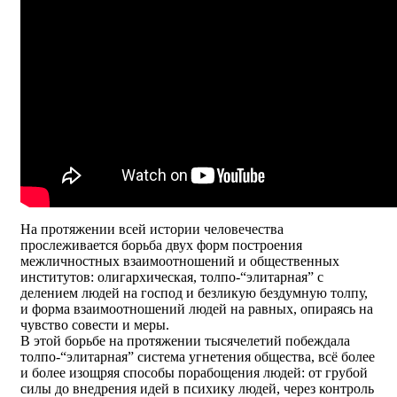
На протяжении всей истории человечества
прослеживается борьба двух форм построения
межличностных взаимоотношений и общественных
институтов: олигархическая, толпо-“элитарная” с
делением людей на господ и безликую бездумную толпу,
и форма взаимоотношений людей на равных, опираясь на
чувство совести и меры.
В этой борьбе на протяжении тысячелетий побеждала
толпо-“элитарная” система угнетения общества, всё более
и более изощряя способы порабощения людей: от грубой
силы до внедрения идей в психику людей, через контроль