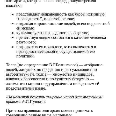
олигархии, которая в свою очередь, злоупотребляя
властью:
представляет неправедность как якобы истинную
“праведность”, и на этой основе,
извращая миропонимание людей, всею подвластной
ей мощью
культивирует неправедность в обществе,
препятствуя людям состояться в качестве человека
разумного;
подавляет всех и каждого, кто сомневается в
праведности её самой и осуществляемой ею
политики.
Толпа (по определению В.Г.Белинского) — «собрание
людей, живущих по преданию и рассуждающих по
авторитету», т.е. толпа — множество индивидов,
живущих бессовестно и по существу бездумно —
автоматически или под управлением поведением её
представителей извне.
«За новизной бежать смиренно народ бессмысленный
привык»
А.С.Пушкин.
При этом правящая олигархия может принимать
совершенно разные виды, например: