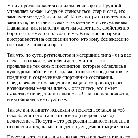
У них прослеживается социальная иерархия. Группой
управляет вожак. Когда он становиться стар и слаб, его
заменяет молодой и сильный. И не смотря на постоянную
занятость, он остаётся самым ухоженным и сексуальным.
Павианам, как и многим другим животным, свойственно
бороться за «место под солнцем». В их стае иерархия
выстраивается на основании того, кто кому безнаказанно
показывает половой орган.
Так что, по сути, ругательства и матерщина типа «я на вас
всех … положил», «я тебя имел…» и т.п. – это
проявление тех самых инстинктов, которые облеклись в
культурные оболочки. Сюда же относятся средневековые
поединки и современные спортивные состязания.
Средневековые посвящения в рыцари сопровождалось
возложением меча на плечо. Согласитесь, это имеет
сходство с поведением павианов. «Я на вас меч положил,
и вы обязаны мне служить».
Так же к инстинкту иерархии относятся все законы «об
оскорблении его императорского (и королевского)
величества». По сути – это репрессии главного павиана в
отношении тех, на кого не действует демонстрация члена.
Проходят столетия, а в жизни нашего толпо-«элитарного»