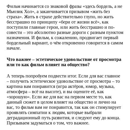
Фильм начинается со знаковой фразы «здесь бордель, а не
Мьюзик Хол», а заканчивается призывом «жить без
страха». Жить в страхе действительно глупо, но жить
бесстрашно по принципу «бери от жизни всё», как
поступили главные герои, или жить бесстрашно и по-
совести – это абсолютно разные дороги с разным пунктом
назначения. И фильм, к сожалению, продвигает первый
бордельный вариант, о чём откровенно говорится в самом
начале.
Что важнее – эстетическое удовольствие от просмотра
или то как фильм влияет на общество?
А теперь попробуем подвести итог. Если для вас главное
– получить эстетическое удовольствие от просмотра – то
картина вам понравится (игра актёров, юмор, музыка,
атмосфера – всё на высоте), и вы оцените её, как
«хорошую». Если же для вас на первом месте то, как
данный сюжет в целом влияет на общество и лично на
вас, то фильм вам не понравится, так как он стимулирует
проявлять симпатии к людям, которые выбрали
деградационный путь развития, и следуют ему до конца.
Призываем задуматься о том, что важнее.