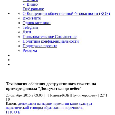
» Видео
Ещё раньше
О Концепции общественной безопасности (КОБ)
Вконтакте
Одноклассники
Telegram
Дзен
Пользовательское Соглашение
Политика конфиденциальности
Поддержка проекта
Реклама
Технология обеления деструктивного сюжета на
примере фильма "Достучаться до небес"
25 октября 2016 в 09:08
|
Планета-КОБ
|
Научи хорошему
|
2241
|
0
Ключи:
демократия на марше
идеологии
кино
культура
наркотический геноцид
образ жизни
порочность
П
К
О
Б