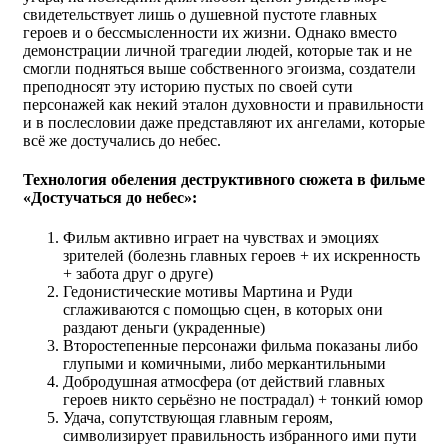
свидетельствует лишь о душевной пустоте главных
героев и о бессмысленности их жизни. Однако вместо
демонстрации личной трагедии людей, которые так и не
смогли подняться выше собственного эгоизма, создатели
преподносят эту историю пустых по своей сути
персонажей как некий эталон духовности и правильности
и в послесловии даже представляют их ангелами, которые
всё же достучались до небес.
Технология обеления деструктивного сюжета в фильме
«Достучаться до небес»:
Фильм активно играет на чувствах и эмоциях
зрителей (болезнь главных героев + их искренность
+ забота друг о друге)
Гедонистические мотивы Мартина и Руди
сглаживаются с помощью сцен, в которых они
раздают деньги (украденные)
Второстепенные персонажи фильма показаны либо
глупыми и комичными, либо меркантильными
Добродушная атмосфера (от действий главных
героев никто серьёзно не пострадал) + тонкий юмор
Удача, сопутствующая главным героям,
символизирует правильность избранного ими пути