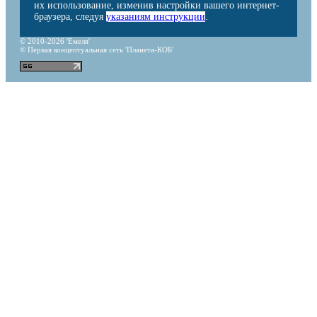
их использование, изменив настройки вашего интернет-
браузера, следуя
указаниям инструкции
.
© 2010-2026 'Емеля'
© Первая концептуальная сеть 'Планета-КОБ'