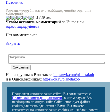
Источник
Зарегистрируйтесь или войдите, чтобы оценить
материал
5
/
10
гол.
Чтобы оставить комментарий
войдите
или
зарегистрируйтесь
Нет комментариев
Закрыть
Наши группы в Вконтакте:
https://vk.com/planetakob
и в Одноклассниках:
https://ok.ru/planetakob
Продолжая использование сайта, Вы соглашаетесь с
Политикой конфиденциальности
, в ином случае Вам
необходимо покинуть сайт. Сайт использует файлы
cookies для взаимодействия с Вами. Вы можете
согласиться на использование cookies или заблокировать