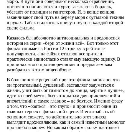
морю. В пути они совершают несколько ограблений,
постоянно напиваются и курят, заезжают в бордель,
убегают от полиции и гангстеров. И, в конце концов,
заканчивают свой путь на берегу моря с бутылкой текилы
в руках. Табак и алкоголь присутствуют в каждой второй
сцене фильма.
Казалось бы, абсолютно антисоциальная и вредоносная
история из серии «бери от жизни всё». Вот только этот
фильм занимает в России 12 строчку в рейтинге
популярности, а на сайтах отзывов все зрители
практически единогласно ставят ему высшую оценку. В
причинах этого противоречия мы и предлагаем вам
разобраться в этом видеообзоре.
В большинстве рецензий про этот фильм написано, что
он трогательный, душевный, заставляет задуматься о
жизни, учит быть оптимистом до конца, верить в лучшее,
идти к своей мечте, быть открытым для приключений и
впечатлений и самое главное – не бояться. Именно фразу
о том, что «бояться – это глупо» и произносит один из
главных героев в финальной сцене. И если забыть об
основном сюжете, то действительно этот эпизод
выглядит вдохновляюще, как и самый известный монолог
про «небо и море». Но каким образом фильм настолько