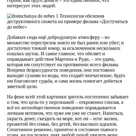
героев, как будто деньги – это единственное, что
интересует этих людей.
Добавьте сюда ещё добродушную атмосферу – во
множестве перестрелок никто не был ранен или убит; и
достаточно тонкий юмор, за исключением нескольких
пошлых шуток. И самое главное, что обеляет и
оправдывает действия Мартина и Руди, – это удача,
которая им сопутствует на протяжении всего фильма.
Вопреки безрассудности поведения, они постоянно
выходят сухими из воды, что создаёт впечатление, будто
им благоволит судьба, и сама жизнь помогает добиться
заветной цели.
На фоне всей этой картинки зритель постепенно забывает
о том, что цель-то у персонажей – откровенно гнилая, а
всё их антиобщественное поведение оправдывается
личным мотивом, что хуже им уже не станет. Напиться,
украсть денег, съездить на море, вот он – итог жизни,
прожитой без семьи, без детей, без высоких идеалов.
Спонтанное решение, принятое в состояние пьяного
угара, на последних днях любой ценой увидеть море