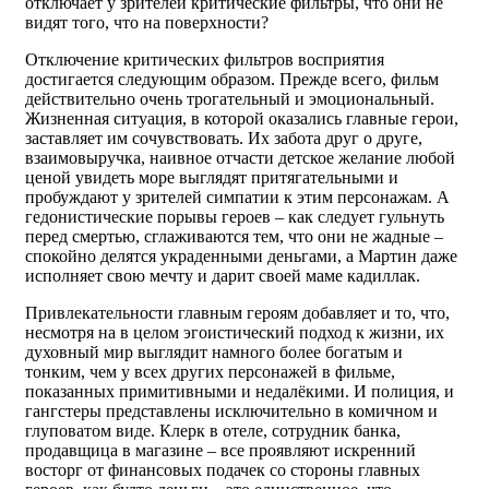
отключает у зрителей критические фильтры, что они не
видят того, что на поверхности?
Отключение критических фильтров восприятия
достигается следующим образом. Прежде всего, фильм
действительно очень трогательный и эмоциональный.
Жизненная ситуация, в которой оказались главные герои,
заставляет им сочувствовать. Их забота друг о друге,
взаимовыручка, наивное отчасти детское желание любой
ценой увидеть море выглядят притягательными и
пробуждают у зрителей симпатии к этим персонажам. А
гедонистические порывы героев – как следует гульнуть
перед смертью, сглаживаются тем, что они не жадные –
спокойно делятся украденными деньгами, а Мартин даже
исполняет свою мечту и дарит своей маме кадиллак.
Привлекательности главным героям добавляет и то, что,
несмотря на в целом эгоистический подход к жизни, их
духовный мир выглядит намного более богатым и
тонким, чем у всех других персонажей в фильме,
показанных примитивными и недалёкими. И полиция, и
гангстеры представлены исключительно в комичном и
глуповатом виде. Клерк в отеле, сотрудник банка,
продавщица в магазине – все проявляют искренний
восторг от финансовых подачек со стороны главных