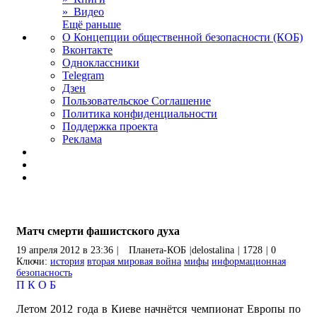
» Видео
Ещё раньше
О Концепции общественной безопасности (КОБ)
Вконтакте
Одноклассники
Telegram
Дзен
Пользовательское Соглашение
Политика конфиденциальности
Поддержка проекта
Реклама
Матч смерти фашистского духа
19 апреля 2012 в 23:36
|
Планета-КОБ
|
delostalina
|
1728
|
0
Ключи:
история
вторая мировая война
мифы
информационная
безопасность
П
К
О
Б
Летом 2012 года в Киеве начнётся чемпионат Европы по