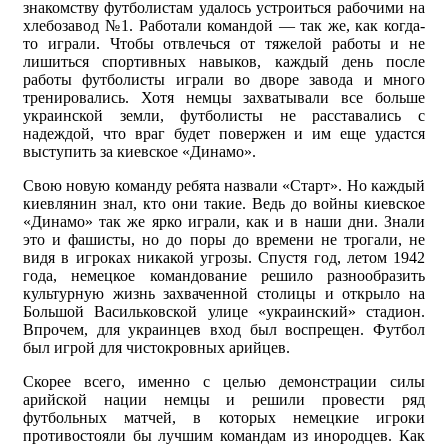
знакомству футболистам удалось устроиться рабочими на
хлебозавод №1. Работали командой — так же, как когда-
то играли. Чтобы отвлечься от тяжелой работы и не
лишиться спортивных навыков, каждый день после
работы футболисты играли во дворе завода и много
тренировались. Хотя немцы захватывали все больше
украинской земли, футболисты не расставались с
надеждой, что враг будет повержен и им еще удастся
выступить за киевское «Динамо».
Свою новую команду ребята назвали «Старт». Но каждый
киевлянин знал, кто они такие. Ведь до войны киевское
«Динамо» так же ярко играли, как и в наши дни. Знали
это и фашисты, но до поры до времени не трогали, не
видя в игроках никакой угрозы. Спустя год, летом 1942
года, немецкое командование решило разнообразить
культурную жизнь захваченной столицы и открыло на
Большой Васильковской улице «украинский» стадион.
Впрочем, для украинцев вход был воспрещен. Футбол
был игрой для чистокровных арийцев.
Скорее всего, именно с целью демонстрации силы
арийской нации немцы и решили провести ряд
футбольных матчей, в которых немецкие игроки
противостояли бы лучшим командам из инородцев. Как