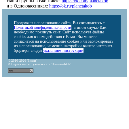
Наши группы в Вконтакте:
https://vk.com/planetakob
и в Одноклассниках:
https://ok.ru/planetakob
Продолжая использование сайта, Вы соглашаетесь с
Политикой конфиденциальности
, в ином случае Вам
необходимо покинуть сайт. Сайт использует файлы
cookies для взаимодействия с Вами. Вы можете
согласиться на использование cookies или заблокировать
их использование, изменив настройки вашего интернет-
браузера, следуя
указаниям инструкции
.
© 2010-2026 'Емеля'
© Первая концептуальная сеть 'Планета-КОБ'