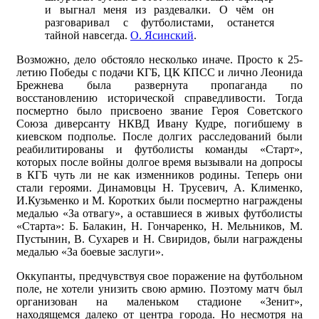
и выгнал меня из раздевалки. О чём он
разговаривал с футболистами, останется
тайной навсегда.
О. Ясинский
.
Возможно, дело обстояло несколько иначе. Просто к 25-
летию Победы с подачи КГБ, ЦК КПСС и лично Леонида
Брежнева была развернута пропаганда по
восстановлению исторической справедливости. Тогда
посмертно было присвоено звание Героя Советского
Союза диверсанту НКВД Ивану Кудре, погибшему в
киевском подполье. После долгих расследований были
реабилитированы и футболисты команды «Старт»,
которых после войны долгое время вызывали на допросы
в КГБ чуть ли не как изменников родины. Теперь они
стали героями. Динамовцы Н. Трусевич, А. Клименко,
И.Кузьменко и М. Коротких были посмертно награждены
медалью «За отвагу», а оставшиеся в живых футболисты
«Старта»: Б. Балакин, Н. Гончаренко, Н. Мельников, М.
Пустынин, В. Сухарев и Н. Свиридов, были награждены
медалью «За боевые заслуги».
Оккупанты, предчувствуя свое поражение на футбольном
поле, не хотели унизить свою армию. Поэтому матч был
организован на маленьком стадионе «Зенит»,
находящемся далеко от центра города. Но несмотря на