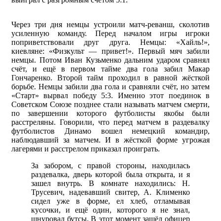
Через три дня немцы устроили матч-реванш, сколотив
усиленную команду. Перед началом игры игроки
поприветствовали друг друга. Немцы: «Хайль!»,
киевляне: «Физкульт — привет!». Первый мяч забили
немцы. Потом Иван Кузьменко дальним ударом сравнял
счёт, и ещё в первом тайме два гола забил Макар
Гончаренко. Второй тайм проходил в равной жёсткой
борьбе. Немцы забили два гола и сравняли счёт, но затем
«Старт» вырвал победу 5:3. Именно этот поединок в
Советском Союзе позднее стали называть матчем смерти,
по завершении которого футболисты якобы были
расстреляны. Говорили, что перед матчем в раздевалку
футболистов Динамо вошел немецкий командир,
наблюдавший за матчем. И в жёсткой форме угрожая
лагерями и расстрелом приказал проиграть.
За забором, с правой стороны, находилась
раздевалка, дверь которой была открыта, и я
зашел внутрь. В комнате находились: Н.
Трусевич, надевавший свитер, А. Клименко
сидел уже в форме, ел хлеб, отламывая
кусочки, и ещё один, которого я не знал,
шнуровал бутсы. В этот момент зашёл офицер