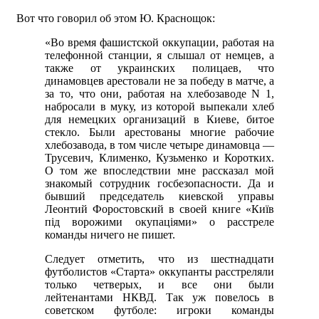
Вот что говорил об этом Ю. Краснощок:
«Во время фашистской оккупации, работая на
телефонной станции, я слышал от немцев, а
также от украинских полицаев, что
динамовцев арестовали не за победу в матче, а
за то, что они, работая на хлебозаводе N 1,
набросали в муку, из которой выпекали хлеб
для немецких организаций в Киеве, битое
стекло. Были арестованы многие рабочие
хлебозавода, в том числе четыре динамовца —
Трусевич, Клименко, Кузьменко и Коротких.
О том же впоследствии мне рассказал мой
знакомый сотрудник госбезопасности. Да и
бывший председатель киевской управы
Леонтий Форостовский в своей книге «Київ
пiд ворожими окупацiями» о расстреле
команды ничего не пишет.
Следует отметить, что из шестнадцати
футболистов «Старта» оккупанты расстреляли
только четверых, и все они были
лейтенантами НКВД. Так уж повелось в
советском футболе: игроки команды