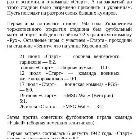
раз и вспомнили о команде «Старт». А на закрытый до
этого стадион было разрешено приходить и украинцам.
Пусть поглядят на разгром своих бывших кумиров.
Первая игра состоялась 5 июня 1942 года. Украшением
торжественного открытия стадиона был футбольный
матч. «Старт» победил со счётом 7:2 украинскую команду
«Рух». Остальные игры с участием «Старта» проходили
на стадионе «Зенит», что на улице Керосинной
21 июня «Старт» — сборная венгерского
гарнизона — 6:2.
5 июля «Старт» — сборная румын — 11:0.
12 июля «Старт» — команда военных
железнодорожников — 9:1.
17 июля «Старт» — воинская команда «PGS»
— 6:0.
19 июля «Старт» — «MSG.Wal.» (Венгрия) —
5:1.
26 июля «Старт» — «MSG.Wal.» — 3:2.
Затем против советских футболистов играла команда
«Flakelf» (сборная немецких зенитчиков).
Первая встреча состоялась 6 августа 1942 года. «Старт»
выиграл с разгромным счётом 5:1.