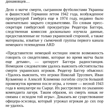
динамовцев…
Дело о матче смерти, сыгранном футболистами Украины
и фашистской Германии летом 1942 года, возбужденное
прокуратурой Гамбурга еще в 1974 году, недавно было
окончательно закрыто следователями. По словам пресс-
секретаря гамбургской прокуратуры Рюдегера Баггера,
следственная комиссия досконально изучила данные,
предоставленные не только украинской стороной, а также
материалы, изъятые у съемочной группы первого канала
немецкого телевидения ARD
«Представители немецкой юстиции имели возможность
говорить со свидетелями, которые во время матча были
еще детьми», — цитирует Баггера радиостанция.
Немецким следователям удалось выяснить обстоятельства
смерти украинских игроков. Рюдегер Баггер объяснил:
«Удалось выяснить, что игроки Николай Трусевич, Иван
Кузьменко и Алексей Клименко погибли спустя большой
промежуток времени после игры, а точнее — весной 1943
года в концлагере на Сырце. Их расстреляли по указанию
коменданта лагеря. Таким образом, их смерть никак не
связана с исходом той игры». Доказать же существование
офицера-эсэсовца, который угрожал игрокам до сих пор
не удалось.