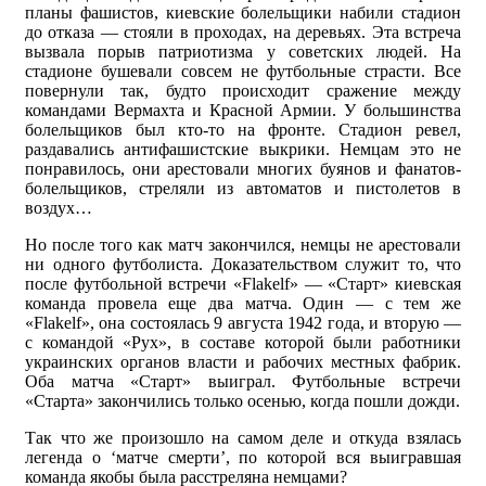
планы фашистов, киевские болельщики набили стадион
до отказа — стояли в проходах, на деревьях. Эта встреча
вызвала порыв патриотизма у советских людей. На
стадионе бушевали совсем не футбольные страсти. Все
повернули так, будто происходит сражение между
командами Вермахта и Красной Армии. У большинства
болельщиков был кто-то на фронте. Стадион ревел,
раздавались антифашистские выкрики. Немцам это не
понравилось, они арестовали многих буянов и фанатов-
болельщиков, стреляли из автоматов и пистолетов в
воздух…
Но после того как матч закончился, немцы не арестовали
ни одного футболиста. Доказательством служит то, что
после футбольной встречи «Flakelf» — «Старт» киевская
команда провела еще два матча. Один — с тем же
«Flakelf», она состоялась 9 августа 1942 года, и вторую —
с командой «Рух», в составе которой были работники
украинских органов власти и рабочих местных фабрик.
Оба матча «Старт» выиграл. Футбольные встречи
«Старта» закончились только осенью, когда пошли дожди.
Так что же произошло на самом деле и откуда взялась
легенда о ‘матче смерти’, по которой вся выигравшая
команда якобы была расстреляна немцами?