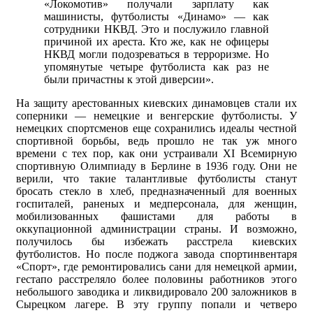
«Локомотив» получали зарплату как
машинисты, футболисты «Динамо» — как
сотрудники НКВД. Это и послужило главной
причиной их ареста. Кто же, как не офицеры
НКВД могли подозреваться в терроризме. Но
упомянутые четыре футболиста как раз не
были причастны к этой диверсии».
На защиту арестованных киевских динамовцев стали их
соперники — немецкие и венгерские футболисты. У
немецких спортсменов еще сохранились идеалы честной
спортивной борьбы, ведь прошло не так уж много
времени с тех пор, как они устраивали XI Всемирную
спортивную Олимпиаду в Берлине в 1936 году. Они не
верили, что такие талантливые футболисты станут
бросать стекло в хлеб, предназначенный для военных
госпиталей, раненых и медперсонала, для женщин,
мобилизованных фашистами для работы в
оккупационной администрации страны. И возможно,
получилось бы избежать расстрела киевских
футболистов. Но после поджога завода спортинвентаря
«Спорт», где ремонтировались сани для немецкой армии,
гестапо расстреляло более половины работников этого
небольшого заводика и ликвидировало 200 заложников в
Сырецком лагере. В эту группу попали и четверо