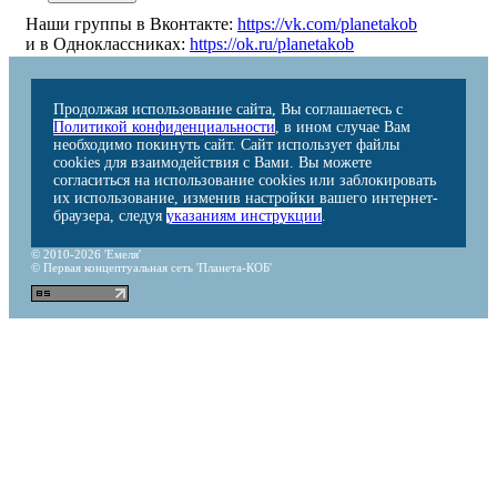
Наши группы в Вконтакте:
https://vk.com/planetakob
и в Одноклассниках:
https://ok.ru/planetakob
Продолжая использование сайта, Вы соглашаетесь с
Политикой конфиденциальности
, в ином случае Вам
необходимо покинуть сайт. Сайт использует файлы
cookies для взаимодействия с Вами. Вы можете
согласиться на использование cookies или заблокировать
их использование, изменив настройки вашего интернет-
браузера, следуя
указаниям инструкции
.
© 2010-2026 'Емеля'
© Первая концептуальная сеть 'Планета-КОБ'