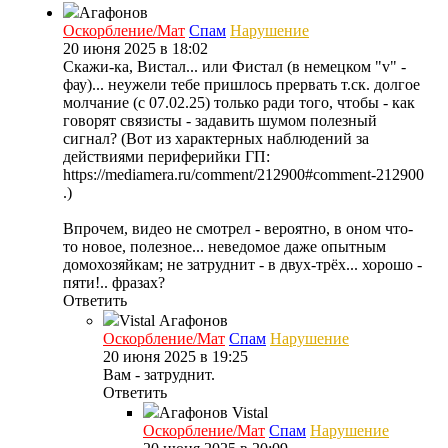
Агафонов
Оскорбление/Мат
Спам
Нарушение
20 июня 2025 в 18:02
Скажи-ка, Вистал... или Фистал (в немецком "v" -
фау)... неужели тебе пришлось прервать т.ск. долгое
молчание (с 07.02.25) только ради того, чтобы - как
говорят связисты - задавить шумом полезный
сигнал? (Вот из характерных наблюдений за
действиями периферийки ГП:
https://mediamera.ru/comment/212900#comment-212900
.)
Впрочем, видео не смотрел - вероятно, в оном что-
то новое, полезное... неведомое даже опытным
домохозяйкам; не затруднит - в двух-трёх... хорошо -
пяти!.. фразах?
Ответить
Vistal
Агафонов
Оскорбление/Мат
Спам
Нарушение
20 июня 2025 в 19:25
Вам - затруднит.
Ответить
Агафонов
Vistal
Оскорбление/Мат
Спам
Нарушение