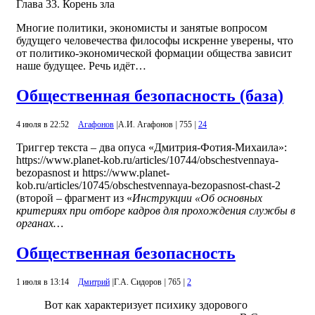
Глава 33. Корень зла
Многие политики, экономисты и занятые вопросом
будущего человечества философы искренне уверены, что
от политико-экономической формации общества зависит
наше будущее. Речь идёт…
Общественная безопасность (база)
4 июля в 22:52
Агафонов
|
А.И. Агафонов
|
755
|
24
Триггер текста – два опуса «Дмитрия-Фотия-Михаила»:
https://www.planet-kob.ru/articles/10744/obschestvennaya-
bezopasnost и https://www.planet-
kob.ru/articles/10745/obschestvennaya-bezopasnost-chast-2
(второй – фрагмент из «
Инструкции «Об основных
критериях при отборе кадров для прохождения службы в
органах…
Общественная безопасность
1 июля в 13:14
Дмитрий
|
Г.А. Сидоров
|
765
|
2
Вот как характеризует психику здорового