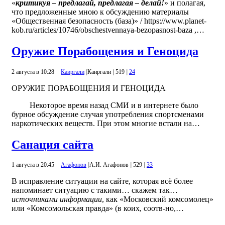
«
критикуя – предлагай, предлагая – делай!
» и полагая,
что предложенные мною к обсуждению материалы
«Общественная безопасность (база)» / https://www.planet-
kob.ru/articles/10746/obschestvennaya-bezopasnost-baza ,…
Оружие Порабощения и Геноцида
2 августа в 10:28
Каиргали
|
Каиргали
|
519
|
24
ОРУЖИЕ ПОРАБОЩЕНИЯ И ГЕНОЦИДА
Некоторое время назад СМИ и в интернете было
бурное обсуждение случая употребления спортсменами
наркотических веществ. При этом многие встали на…
Санация сайта
1 августа в 20:45
Агафонов
|
А.И. Агафонов
|
529
|
33
В исправление ситуации на сайте, которая всё более
напоминает ситуацию с такими… скажем так…
источниками информации
, как «Московский комсомолец»
или «Комсомольская правда» (в коих, соотв-но,…