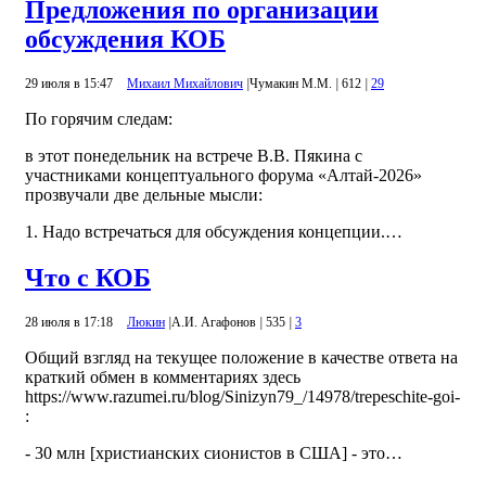
Предложения по организации
обсуждения КОБ
29 июля в 15:47
Михаил Михайлович
|
Чумакин М.М.
|
612
|
29
По горячим следам:
в этот понедельник на встрече В.В. Пякина с
участниками концептуального форума «Алтай-2026»
прозвучали две дельные мысли:
1. Надо встречаться для обсуждения концепции.…
Что с КОБ
28 июля в 17:18
Люкин
|
А.И. Агафонов
|
535
|
3
Общий взгляд на текущее положение в качестве ответа на
краткий обмен в комментариях здесь
https://www.razumei.ru/blog/Sinizyn79_/14978/trepeschite-goi-
:
- 30 млн [христианских сионистов в США] - это…