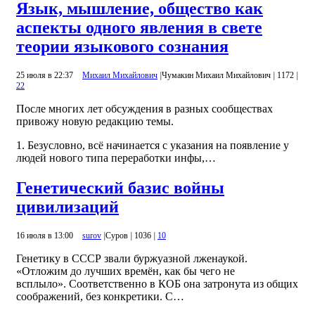
Язык, мышление, общество как
аспекты одного явления в свете
теории языкового сознания
25 июля в 22:37
Михаил Михайлович
|
Чумакин Михаил Михайлович
|
1172
|
22
После многих лет обсуждения в разных сообществах
привожу новую редакцию темы.
1. Безусловно, всё начинается с указания на появление у
людей нового типа переработки инфы,…
Генетический базис войны
цивилизаций
16 июля в 13:00
surov
|
Суров
|
1036
|
10
Генетику в СССР звали буржуазной лженаукой.
«Отложим до лучших времён, как бы чего не
всплыло». Соответственно в КОБ она затронута из общих
соображений, без конкретики. С…