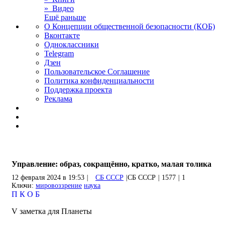
» Видео
Ещё раньше
О Концепции общественной безопасности (КОБ)
Вконтакте
Одноклассники
Telegram
Дзен
Пользовательское Соглашение
Политика конфиденциальности
Поддержка проекта
Реклама
Управление: образ, сокращённо, кратко, малая толика
12 февраля 2024 в 19:53
|
СБ СССР
|
СБ СССР
|
1577
|
1
Ключи:
мировоззрение
наука
П
К
О
Б
V заметка для Планеты