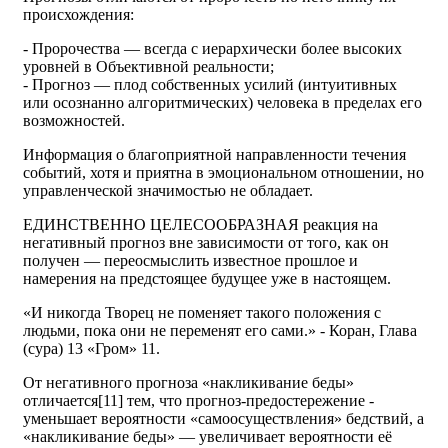
происхождения:
- Пророчества — всегда с иерархически более высоких
уровней в Объективной реальности;
- Прогноз — плод собственных усилий (интуитивных
или осознанно алгоритмических) человека в пределах его
возможностей.
Информация о благоприятной направленности течения
событий, хотя и приятна в эмоциональном отношении, но
управленческой значимостью не обладает.
ЕДИНСТВЕННО ЦЕЛЕСООБРАЗНАЯ реакция на
негативный прогноз вне зависимости от того, как он
получен — переосмыслить известное прошлое и
намерения на предстоящее будущее уже в настоящем.
«И никогда Творец не поменяет такого положения с
людьми, пока они не переменят его сами.» - Коран, Глава
(сура) 13 «Гром» 11.
От негативного прогноза «накликивание беды»
отличается[11] тем, что прогноз-предостережение -
уменьшает вероятности «самоосуществления» бедствий, а
«накликивание беды» — увеличивает вероятности её