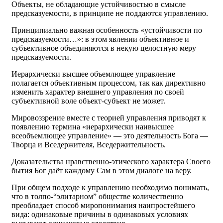
Объекты, не обладающие устойчивостью в смысле
предсказуемости, в принципе не поддаются управлению.
Принципиально важная особенность «устойчивости по
предсказуемости…»: в этом явлении объективное и
субъективное объединяются в некую целостную меру
предсказуемости.
Иерархически высшее объемлющее управление
полагается объективным процессом, так как директивно
изменить характер внешнего управления по своей
субъективной воле объект-субъект не может.
Мировоззрение вместе с теорией управления приводят к
появлению термина «иерархически наивысшее
всеобъемлющее управление» — это деятельность Бога —
Творца и Вседержителя, Вседержительность.
Доказательства нравственно-этического характера Своего
бытия Бог даёт каждому Сам в этом диалоге на веру.
При общем подходе к управлению необходимо понимать,
что в толпо-“элитарном” обществе количественно
преобладает способ миропонимания наипростейшего
вида: одинаковые причины в одинаковых условиях