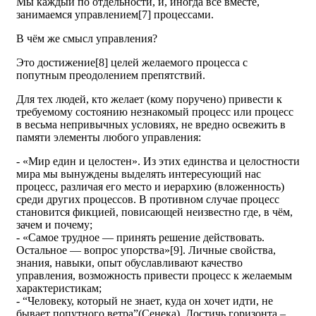
Мы каждый по отдельности, и, иногда все вместе,
занимаемся управлением[7] процессами.
В чём же смысл управления?
Это достижение[8] целей желаемого процесса с
попутным преодолением препятствий.
Для тех людей, кто желает (кому поручено) привести к
требуемому состоянию незнакомый процесс или процесс
в весьма непривычных условиях, не вредно освежить в
памяти элементы любого управления:
- «Мир един и целостен». Из этих единства и целостности
мира мы вынуждены выделять интересующий нас
процесс, различая его место и иерархию (вложенность)
среди других процессов. В противном случае процесс
становится фикцией, повисающей неизвестно где, в чём,
зачем и почему;
- «Самое трудное — принять решение действовать.
Остальное — вопрос упорства»[9]. Личные свойства,
знания, навыки, опыт обуславливают качество
управления, возможность привести процесс к желаемым
характеристикам;
- “Человеку, который не знает, куда он хочет идти, не
бывает попутного ветра”(Сенека). Достичь горизонта –