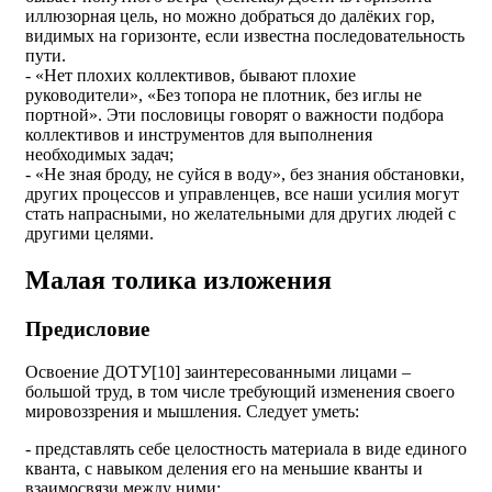
иллюзорная цель, но можно добраться до далёких гор,
видимых на горизонте, если известна последовательность
пути.
- «Нет плохих коллективов, бывают плохие
руководители», «Без топора не плотник, без иглы не
портной». Эти пословицы говорят о важности подбора
коллективов и инструментов для выполнения
необходимых задач;
- «Не зная броду, не суйся в воду», без знания обстановки,
других процессов и управленцев, все наши усилия могут
стать напрасными, но желательными для других людей с
другими целями.
Малая толика изложения
Предисловие
Освоение ДОТУ[10] заинтересованными лицами –
большой труд, в том числе требующий изменения своего
мировоззрения и мышления. Следует уметь:
- представлять себе целостность материала в виде единого
кванта, с навыком деления его на меньшие кванты и
взаимосвязи между ними;