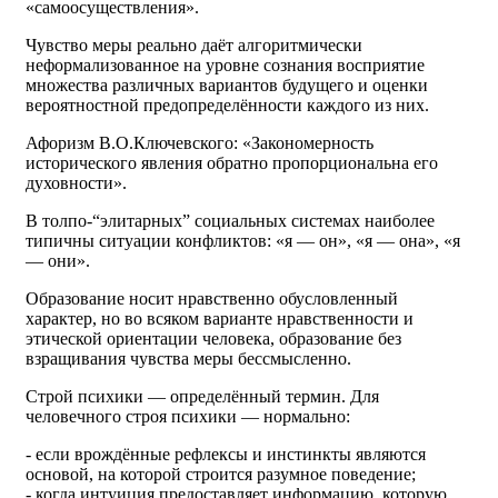
«самоосуществления».
Чувство меры реально даёт алгоритмически
неформализованное на уровне сознания восприятие
множества различных вариантов будущего и оценки
вероятностной предопределённости каждого из них.
Афоризм В.О.Ключевского: «Закономерность
исторического явления обратно пропорциональна его
духовности».
В толпо-“элитарных” социальных системах наиболее
типичны ситуации конфликтов: «я — он», «я — она», «я
— они».
Образование носит нравственно обусловленный
характер, но во всяком варианте нравственности и
этической ориентации человека, образование без
взращивания чувства меры бессмысленно.
Строй психики — определённый термин. Для
человечного строя психики — нормально:
- если врождённые рефлексы и инстинкты являются
основой, на которой строится разумное поведение;
- когда интуиция предоставляет информацию, которую