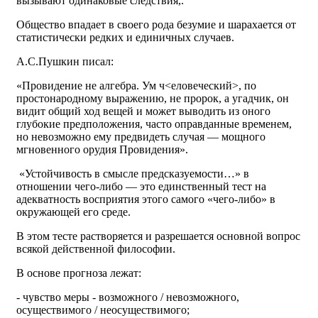
вызывают одинаковые следствия,.
Общество впадает в своего рода безумие и шарахается от
статистически редких и единичных случаев.
А.С.Пушкин писал:
«Провидение не алгебра. Ум ч<еловеческий>, по
простонародному выражению, не пророк, а угадчик, он
видит общий ход вещей и может выводить из оного
глубокие предположения, часто оправданные временем,
но невозможно ему предвидеть случая — мощного
мгновенного орудия Провидения».
«Устойчивость в смысле предсказуемости…» в
отношении чего-либо — это единственный тест на
адекватность восприятия этого самого «чего-либо» в
окружающей его среде.
В этом тесте растворяется и разрешается основной вопрос
всякой действенной философии.
В основе прогноза лежат:
- чувство меры - возможного / невозможного,
осуществимого / неосуществимого;