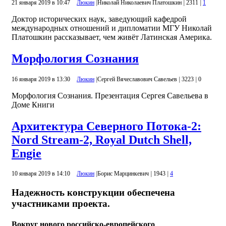
21 января 2019 в 10:47
Люкин
|
Николай Николаевич Платошкин
|
2311
|
1
Доктор исторических наук, заведующий кафедрой
международных отношений и дипломатии МГУ Николай
Платошкин рассказывает, чем живёт Латинская Америка.
Морфология Сознания
16 января 2019 в 13:30
Люкин
|
Сергей Вячеславович Савельев
|
3223
|
0
Морфология Сознания. Презентация Сергея Савельева в
Доме Книги
Архитектура Северного Потока-2:
Nord Stream-2, Royal Dutch Shell,
Engie
10 января 2019 в 14:10
Люкин
|
Борис Марцинкевич
|
1943
|
4
Надежность конструкции обеспечена
участниками проекта.
Вокруг нового российско-европейского