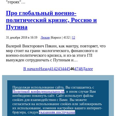
"героях"…
Про глобальный военно-
политический кризис, Россию и
Путина
31 декабря 2018 в 16:19
Люкин
|
Кирилл
|
4132
|
12
Валерий Викторович Пякин, как мантру, повторяет, что
мир стоит на грани экологического, финансового и
военно-политического кризиса, и из-за этого ГП
вынужден сотрудничать с Путиным и…
В начало
Назад
41
42
43
44
45
46
47
48
Далее
Продолжая использование сайта, Вы соглашаетесь с
Политикой конфиденциальности
, в ином случае Вам
необходимо покинуть сайт. Сайт использует файлы
cookies для взаимодействия с Вами. Вы можете
согласиться на использование cookies или заблокировать
их использование, изменив настройки вашего интернет-
браузера, следуя
указаниям инструкции
.