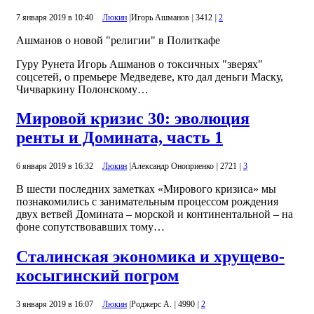
7 января 2019 в 10:40
Люкин
|
Игорь Ашманов
|
3412
|
2
Ашманов о новой "религии" в Политкафе
Гуру Рунета Игорь Ашманов о токсичных "зверях"
соцсетей, о премьере Медведеве, кто дал деньги Маску,
Чичваркину Полонскому…
Мировой кризис 30: эволюция
ренты и Домината, часть 1
6 января 2019 в 16:32
Люкин
|
Александр Оноприенко
|
2721
|
3
В шести последних заметках «Мирового кризиса» мы
познакомились с занимательным процессом рождения
двух ветвей Домината – морской и континентальной – на
фоне сопутствовавших тому…
Сталинская экономика и хрущево-
косыгинский погром
3 января 2019 в 16:07
Люкин
|
Роджерс А.
|
4990
|
2