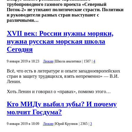
трубопроводного газового проекта «Северный
Поток-2» не утихают политические страсти. Политики
и руководители разных стран выступают с
различными…
XVII век: России нужны моряки,
нужна русская морская школа
Сегодня
9 января 2019 в 18:23
Люкин
|
Школа аналитики
|
1507
|
4
Всё, что есть в литературе и опыте западноевропейских
стран в защиту трудящихся, взять непременно» — В.И.
Ленин.
Хоть Ленин и говорил о «правах», помимо этого…
Кто МИДу выбил зубы? И почему
молчит Госдума?
9 января 2019 в 18:09
Люкин
|
Юрий Крупнов
|
2365
|
3