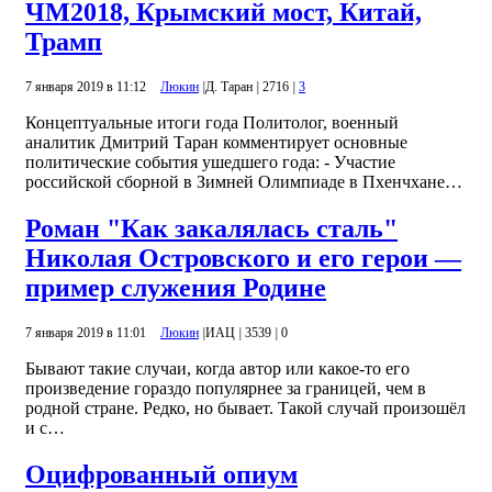
ЧМ2018, Крымский мост, Китай,
Трамп
7 января 2019 в 11:12
Люкин
|
Д. Таран
|
2716
|
3
Концептуальные итоги года Политолог, военный
аналитик Дмитрий Таран комментирует основные
политические события ушедшего года: - Участие
российской сборной в Зимней Олимпиаде в Пхенчхане…
Роман "Как закалялась сталь"
Николая Островского и его герои —
пример служения Родине
7 января 2019 в 11:01
Люкин
|
ИАЦ
|
3539
|
0
Бывают такие случаи, когда автор или какое-то его
произведение гораздо популярнее за границей, чем в
родной стране. Редко, но бывает. Такой случай произошёл
и с…
Оцифрованный опиум