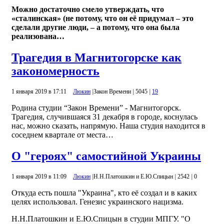
Можно достаточно смело утверждать, что
«сталинская» (не потому, что он её придумал – это
сделали другие люди, – а потому, что она была
реализована…
Трагедия в Магнитогорске как
закономерность
1 января 2019 в 17:11
Люкин
|
Закон Времени
|
5045
|
19
Родина студии “Закон Времени” - Магнитогорск.
Трагедия, случившаяся 31 декабря в городе, коснулась
нас, можно сказать, напрямую. Наша студия находится в
соседнем квартале от места…
О "героях" самостийной Украины
1 января 2019 в 11:09
Люкин
|
Н.Н.Платошкин и Е.Ю.Спицын
|
2542
|
0
Откуда есть пошла "Украина", кто её создал и в каких
целях использовал. Генезис украинского нацизма.
Н.Н.Платошкин и Е.Ю.Спицын в студии МПГУ. "О