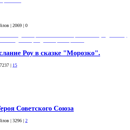
священных…
йлов
|
2069
|
0
казал: "Надо"?.. Правильно! Все всё бросают и бегут. Даже пену
а самом деле так, но даже ещё интересней.
слание Роу в сказке "Морозко".
7237
|
15
бимы, такие знаменитые фильмы, вариации на темы русских
ная», «Кащей Бессмертный», «Марья-искусница», «Огонь, вода
ая коса», «Золотые рога», а так же экранизации классических
ой литературы – «Конёк-Горбунок», «Майская ночь, или
Героя Советского Союза
йлов
|
3296
|
2