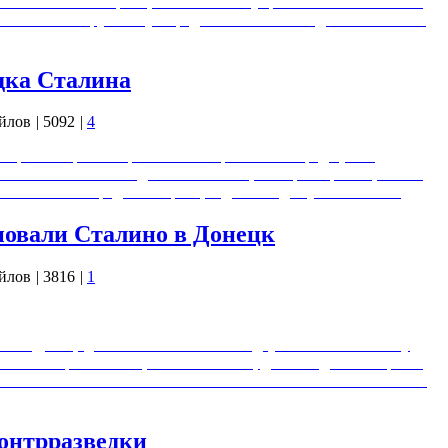
ли не понимать принципы высокого управления. В частности,
го Союза повару Ивану Середа. Гениальный ход на шахматной
дка Сталина
йлов
|
5092
|
4
го режиссера Йозефа Вильсмайера "Сталинград" (1993)
реть ключевые эпизоды. В частности, если разобраться, каким
ых в Сталинграде гитлеровцев довести до сумасшествия.
новали Сталино в Донецк
йлов
|
3816
|
1
ныне Донецк), то впопыхах забыли о двух часовых на мосту
ой и отстреливались, что называется, до последнего патрона.
асовых с воинскими почестями вместе со своими погибшими
контрразведки