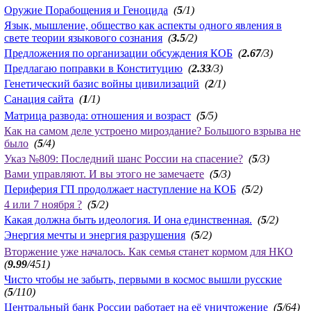
Оружие Порабощения и Геноцида
(
5
/1)
Язык, мышление, общество как аспекты одного явления в
свете теории языкового сознания
(
3.5
/2)
Предложения по организации обсуждения КОБ
(
2.67
/3)
Предлагаю поправки в Конституцию
(
2.33
/3)
Генетический базис войны цивилизаций
(
2
/1)
Санация сайта
(
1
/1)
Матрица развода: отношения и возраст
(
5
/5)
Как на самом деле устроено мироздание? Большого взрыва не
было
(
5
/4)
Указ №809: Последний шанс России на спасение?
(
5
/3)
Вами управляют. И вы этого не замечаете
(
5
/3)
Периферия ГП продолжает наступление на КОБ
(
5
/2)
4 или 7 ноября ?
(
5
/2)
Какая должна быть идеология. И она единственная.
(
5
/2)
Энергия мечты и энергия разрушения
(
5
/2)
Вторжение уже началось. Как семья станет кормом для НКО
(
9.99
/451)
Чисто чтобы не забыть, первыми в космос вышли русские
(
5
/110)
Центральный банк России работает на её уничтожение
(
5
/64)