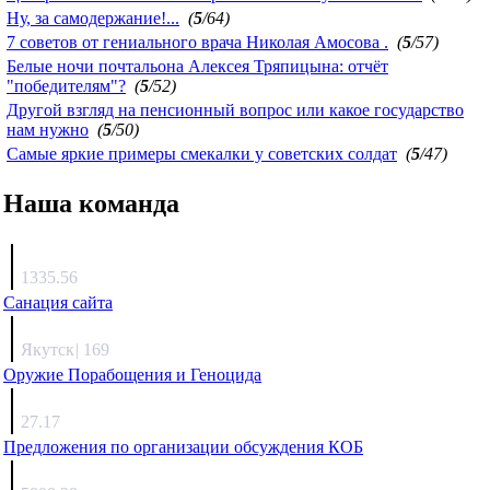
Ну, за самодержание!...
(
5
/64)
7 советов от гениального врача Николая Амосова .
(
5
/57)
Белые ночи почтальона Алексея Тряпицына: отчёт
"победителям"?
(
5
/52)
Другой взгляд на пенсионный вопрос или какое государство
нам нужно
(
5
/50)
Самые яркие примеры смекалки у советских солдат
(
5
/47)
Наша команда
Агафонов
1335.56
Санация сайта
Каиргали
Якутск
|
169
Оружие Порабощения и Геноцида
Михаил Михайлович
27.17
Предложения по организации обсуждения КОБ
Люкин