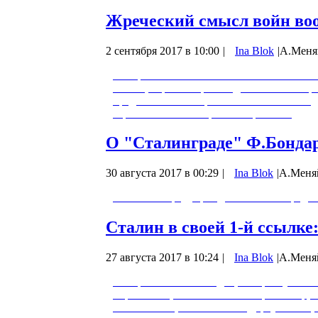
Жреческий смысл войн воо
2 сентября 2017 в 10:00
|
Ina Blok
|
А.Меня
Священная Война - это способ восстановл
этапов, через которые подобная война пр
предательств Священной Войны - это недо
Жреческий ВОВ ещё не завершена...
О "Сталинграде" Ф.Бонда
30 августа 2017 в 00:29
|
Ina Blok
|
А.Меня
Меняйлов предупреждает: "Сталинград" 
Сталин в своей 1-й ссылке
27 августа 2017 в 10:24
|
Ina Blok
|
А.Меня
Интересен список людей, которые умели 
Тарковский, гениальный кинорежиссёр, а
бесконечно ценной книги "Дерсу Узала"; 