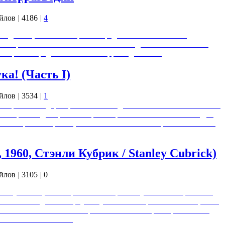
йлов
|
4186
|
4
аведливая, она же священная предоставила множество
 которых только и можно восстановить даже плотно забытое
 в разных родах войск. В контрразведке тоже.
ка! (Часть I)
йлов
|
3534
|
1
а "Трюкач" лидера проката 1980 года. Фильм - психологический
, которые с однократного просмотра бывают не замечены. Для
тся Карта Неба, как целое. Само собой посмотреть есть на что
1960, Стэнли Кубрик / Stanley Cubrick)
йлов
|
3105
|
0
нисту Ботиат, посвящённый четвёртой ступени по Карте Неба,
ально выводил на первую ступень посвящения новичков, а лет
е. Самый известный его проект – восстание рабов, известное
авляет собой анализ…