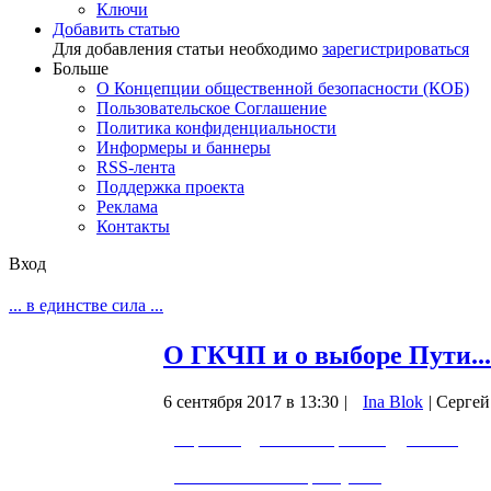
Ключи
Добавить статью
Для добавления статьи необходимо
зарегистрироваться
Больше
О Концепции общественной безопасности (КОБ)
Пользовательское Соглашение
Политика конфиденциальности
Информеры и баннеры
RSS-лента
Поддержка проекта
Реклама
Контакты
Вход
... в единстве сила ...
О ГКЧП и о выборе Пути...
6 сентября 2017 в 13:30
|
Ina Blok
|
Сергей 
Сергей Будков. Разбор Разведданных.
О ГКЧП и о выборе Пути...