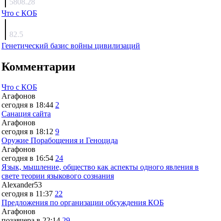
5808.28
Что с КОБ
surov
82.5
Генетический базис войны цивилизаций
Комментарии
Что с КОБ
Агафонов
сегодня в 18:44
2
Санация сайта
Агафонов
сегодня в 18:12
9
Оружие Порабощения и Геноцида
Агафонов
сегодня в 16:54
24
Язык, мышление, общество как аспекты одного явления в
свете теории языкового сознания
Alexander53
сегодня в 11:37
22
Предложения по организации обсуждения КОБ
Агафонов
позавчера в 22:14
29