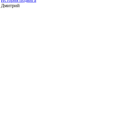
История подвига
Дмитрий