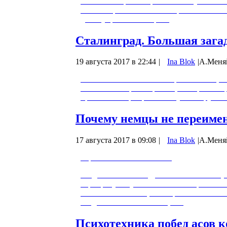
Сталин совершал странные поступки - ес
Сталин присвоил звание Героя Советско
доске управления миром.
Сталинград. Большая зага
19 августа 2017 в 22:44
|
Ina Blok
|
А.Меня
И без того замечательный фильм немецко
становится ещё интереснее, если рассмот
приемом товарищ Сталин сумел окруженн
Почему немцы не переиме
17 августа 2017 в 09:08
|
Ina Blok
|
A.Меня
https://vimeo.com/73065945
Когда наши войска драпали из Сталино (
через реку Миусс. Оба часовых приняли б
Оба погибли. Немцы похоронили обоих ч
солдатами. А потом немцы…
Психотехника побед асов 