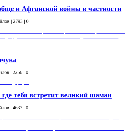
бще и Афганской войны в частности
йлов
|
2793
|
0
ения забытого сектора Истины, то есть этапов, обязательных
оходит, достигая это восстановление. Одно из возможных
ведение её до своего логического конца. С точки зрения
рчука
йлов
|
2256
|
0
Ф. Бондарчука
: где тебя встретит великий шаман
йлов
|
4637
|
0
правильно себя вести на священных местах. Это и Андрей
втор "Соляриса" и "Сталкера"; это и Владимир Арсеньев, автор
это и Сталин, в свою эпоху главный человек на планете. Все