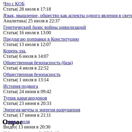
Что с КОБ
Статья
|
28 июля в 17:18
Язык, мышление, общество как аспекты одного явления в свет
Аналитика
|
25 июля в 22:37
Генетический базис войны цивилизаций
Статья
|
16 июля в 13:00
Предлагаю поправки в Конституцию
Статья
|
13 июля в 12:07
Корень зла.
Статья
|
6 июля в 14:07
Общественная безопасность (база)
Статья
|
4 июля в 22:52
Общественная безопасность
Статья
|
1 июля в 13:14
История подвига
Статья
|
24 июня в 09:42
Тупик караганодонов
Статья
|
23 июня в 20:33
Энергия мечты и энергия разрушения
Статья
|
17 июня в 21:11
Опрос
Семья и воля
Видео
|
13 июня в 20:30