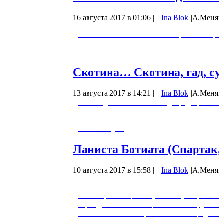
16 августа 2017 в 01:06
|
Ina Blok
|
А.Меня
Великая Отечественная война, война спр
естественных экстремальных ситуаций, в
ведение. Этими наработками пользовались
Скотина… Скотина, гад, су
13 августа 2017 в 14:21
|
Ina Blok
|
A.Меня
Ролик сделан на основе видеоряда фильм
шедевр. Естественно в нем есть моменты
анализа этого шедевра впервые привлекае
и есть чему…
Ланиста Ботиата (Спартак, 
10 августа 2017 в 15:58
|
Ina Blok
|
А.Меня
Ланиста – это школа гладиаторов. Под ла
замаскировал жреческую школу. Первонач
через десять занялся проектами покрупне
как «восстание Спартака». Ролик предст