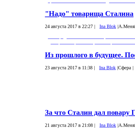
трое отличались своим поведением на 
"Надо" товарища Сталина
24 августа 2017 в 22:27
|
Ina Blok
|
А.Меня
Что представляется от слов, что Сталин с
для бритья с рожи лица не стирают. Всё н
Из прошлого в будущее. По
23 августа 2017 в 11:38
|
Ina Blok
|
Сфера
|
Всем нам с детства хорошо знакомы и лю
народных сказок, как «Василиса Прекрас
и… медные трубы», «Варвара-краса, длинн
сказочных произведений русской и миров
Утопленница», «Новые…
За что Сталин дал повару 
21 августа 2017 в 21:08
|
Ina Blok
|
А.Меня