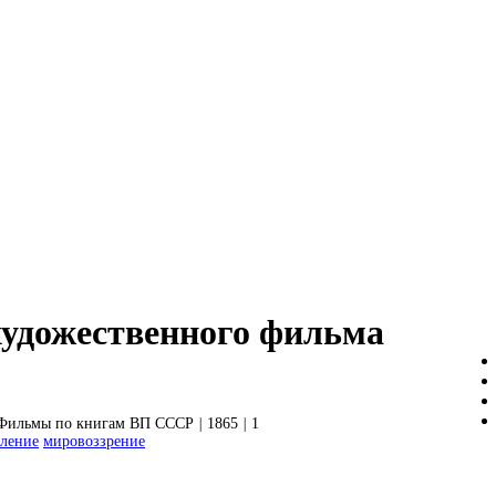
художественного фильма
Фильмы по книгам ВП СССР
|
1865
|
1
вление
мировоззрение