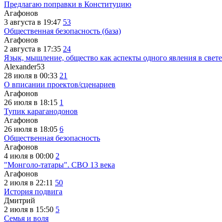
Предлагаю поправки в Конституцию
Агафонов
3 августа в 19:47
53
Общественная безопасность (база)
Агафонов
2 августа в 17:35
24
Язык, мышление, общество как аспекты одного явления в свете
Alexander53
28 июля в 00:33
21
О вписании проектов/сценариев
Агафонов
26 июля в 18:15
1
Тупик караганодонов
Агафонов
26 июля в 18:05
6
Общественная безопасность
Агафонов
4 июля в 00:00
2
"Монголо-татары". СВО 13 века
Агафонов
2 июля в 22:11
50
История подвига
Дмитрий
2 июля в 15:50
5
Семья и воля