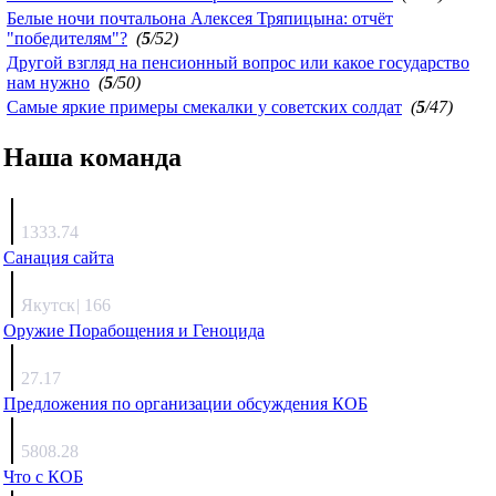
Белые ночи почтальона Алексея Тряпицына: отчёт
"победителям"?
(
5
/52)
Другой взгляд на пенсионный вопрос или какое государство
нам нужно
(
5
/50)
Самые яркие примеры смекалки у советских солдат
(
5
/47)
Наша команда
Агафонов
1333.74
Санация сайта
Каиргали
Якутск
|
166
Оружие Порабощения и Геноцида
Михаил Михайлович
27.17
Предложения по организации обсуждения КОБ
Люкин
5808.28
Что с КОБ