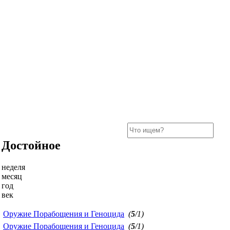
Достойное
неделя
месяц
год
век
Оружие Порабощения и Геноцида
(
5
/1)
Оружие Порабощения и Геноцида
(
5
/1)