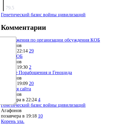
surov
79.5
Генетический базис войны цивилизаций
Комментарии
Предложения по организации обсуждения КОБ
Агафонов
вчера в 22:14
29
Что с КОБ
Агафонов
вчера в 19:30
2
Оружие Порабощения и Геноцида
Агафонов
вчера в 19:09
20
Санация сайта
Агафонов
позавчера в 22:24
4
Генетический базис войны цивилизаций
Агафонов
позавчера в 19:18
10
Корень зла.