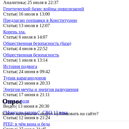
Аналитика
|
25 июля в 22:37
Генетический базис войны цивилизаций
Статья
|
16 июля в 13:00
Предлагаю поправки в Конституцию
Статья
|
13 июля в 12:07
Корень зла.
Статья
|
6 июля в 14:07
Общественная безопасность (база)
Статья
|
4 июля в 22:52
Общественная безопасность
Статья
|
1 июля в 13:14
История подвига
Статья
|
24 июня в 09:42
Тупик караганодонов
Статья
|
23 июня в 20:33
Энергия мечты и энергия разрушения
Статья
|
17 июня в 21:11
Опрос
Семья и воля
Видео
|
13 июня в 20:30
"Монголо-татары". СВО 13 века
Какие материалы следует публиковать на сайте?
Статья
|
12 июня в 21:24
РПЦ: в чём вина и беда