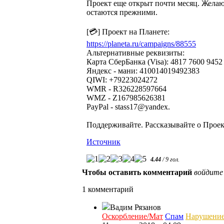
Проект еще открыт почти месяц. Желаю
остаются прежними.
[💳] Проект на Планете:
https://planeta.ru/campaigns/88555
Альтернативные реквизиты:
Карта СберБанка (Visa): 4817 7600 9452
Яндекс - мани: 410014019492383
QIWI: +79223024272
WMR - R326228597664
WMZ - Z167985626381
PayPal - stass17@yandex.
Поддерживайте. Рассказывайте о Проек
Источник
4.44
/
9
гол.
Чтобы оставить комментарий
войдите
1 комментарий
Вадим Рязанов
Оскорбление/Мат
Спам
Нарушени