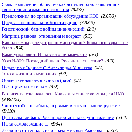
Язык, мышление, общество как аспекты одного явления в
свете теории языкового сознания
(
3.5
/2)
Предложения по организации обсуждения КОБ
(
2.67
/3)
Предлагаю поправки в Конституцию
(
2.33
/3)
Генетический базис войны цивилизаций
(
2
/1)
Матрица развода: отношения и возраст
(
5
/5)
Как на самом деле устроено мироздание? Большого взрыва не
было
(
5
/4)
Вами управляют. И вы этого не замечаете
(
5
/3)
Указ №809: Последний шанс России на спасение?
(
5
/3)
Подлёдные "одиссеи" Александра Моисеева
(
5
/2)
Этика жизни и вымирания
(
5
/2)
Общественная безопасность (база)
(
5
/2)
О санциях и не только
(
5
/2)
Вторжение уже началось. Как семья станет кормом для НКО
(
9.99
/451)
Чисто чтобы не забыть, первыми в космос вышли русские
(
5
/110)
Центральный банк России работает на её уничтожение
(
5
/64)
Ну, за самодержание!...
(
5
/64)
7 советов от гениального врача Николая Амосова .
(
5
/57)