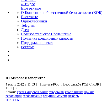
» Видео
Ещё раньше
О Концепции общественной безопасности (КОБ)
Вконтакте
Одноклассники
Telegram
Дзен
Пользовательское Соглашение
Политика конфиденциальности
Поддержка проекта
Реклама
III Мировая говорите?
4 марта 2012 в 11:33
|
Планета-КОБ
|
Пресс служба РОД С КОБ
|
1161
|
0
Ключи:
третья мировая война
терроризм
геополитика
кризис
революции
глобализация
текущий момент
выборы
П
К
О
Б