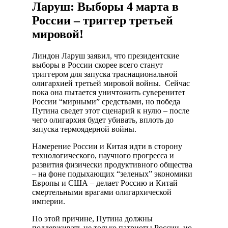
Ларуш: Выборы 4 марта в
России – триггер третьей
мировой!
Линдон Ларуш заявил, что президентские
выборы в России скорее всего станут
триггером для запуска траснациональной
олигархией третьей мировой войны. Сейчас
пока она пытается уничтожить суверенитет
России “мирными” средствами, но победа
Путина сведет этот сценарий к нулю – после
чего олигархия будет убивать, вплоть до
запуска термоядерной войны.
Намерение России и Китая идти в сторону
технологического, научного прогресса и
развития физически продуктивного общества
– на фоне подыхающих “зеленых” экономики
Европы и США – делает Россию и Китай
смертельными врагами олигархической
империи.
По этой причине, Путина должны
поддерживать не только патриоты России, но