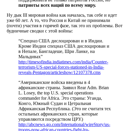
патриоты всех наций по всему миру.
Ну дык III мировая война как началась, так себе и идет
уже 60 лет. А то, что Россия и Китай не принимали
(почти) участия в горячей фазе, так это их проблемы. Вот
будничные сводки с этой войны:
“Спецназ США дислоцирован и в Индии.
Кроме Индии спецназ США дислоцирован и
в Непале, Бангладеше, Шри Ланке, на
Мальдивах”
http://timesofindia.indiatimes.com/india/Counter-
terrorism-US-special-forces-stationed-in-India-
reveals-Pentagon/articleshow/12107378.cms
“Американские войска введены в 4
африканские страны. Заявил Rear Adm. Brian
L. Losey, the top U.S. special operations
commander for Africa. Это страны: Уганда,
Конго, Южный Судан и Цетральная
Африканская Республика. (Это не считатя тех
остальных африканских стран, которые
управляются посредством ЦРУ.)
http://abcnews.go.com/International/wireStory/us-
troops-now-african-countries-fight-lra-