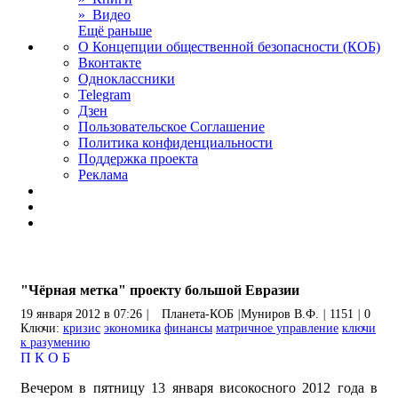
» Видео
Ещё раньше
О Концепции общественной безопасности (КОБ)
Вконтакте
Одноклассники
Telegram
Дзен
Пользовательское Соглашение
Политика конфиденциальности
Поддержка проекта
Реклама
"Чёрная метка" проекту большой Евразии
19 января 2012 в 07:26
|
Планета-КОБ
|
Муниров В.Ф.
|
1151
|
0
Ключи:
кризис
экономика
финансы
матричное управление
ключи
к разумению
П
К
О
Б
Вечером в пятницу 13 января високосного 2012 года в