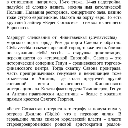
в отношении, например, 13-го этажа. 14-ая надстройка,
палубой её сложно назвать, носила имя католической
Польши. Названия ресторанов, концертного зала, казино
тоже сугубо европейские. Валюта на борту евро. То есть
круизный лайнер «Берег Согласия» – символ нынешнего
Евросоюза.
Маршрут следования от Чивитавеккья (Civitavecchia) –
морского порта города Рим до порта Савона и обратно.
Civitavecchia означает древний город, также очень близко
по звучанию сiviltà vecchia – старушка цивилизация,
перекликается со «старушкой Европой». Савона – это
исторический соперник Генуи – средневекового торгово-
финансового центра. Тогда схватку Савона проиграла.
Часть предприимчивых генуэзцев и венецианцев тоже
откочевала в Англию, где стала предтечей другой
составной ветви нынешнего Финансового
интернационала. Кстати флаги ордена Тамплиеров, Генуи
и Англии практически идентичны – белые с красным
прямым крестом Святого Георгия.
«Берег Согласия» потерпел катастрофу и полузатонул у
острова Джилио (Giglio), что в переводе лилия. В
геральдике лилия символ королевской власти – власти
староевроевропейской родовой аристократии роялов-