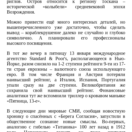
риглов. Остров относится к региону Тоскана –
исторической «колыбели» средневековой эпохи
Возрождения.
Можно привести ещё много интересных деталей, но
вышеперечисленного уже достаточно, чтобы сделать
вывод – кораблекрушение далеко не случайно и глубоко
символично. А планировали его профессионалы
высокого посвящения.
В тот же вечер в пятницу 13 января международное
агентство Standard & Poor's, располагающееся в Нью-
Йорке, разом снизило на 1-2 ступени рейтинги 9-ти из 17-
ти стран еврозоны – валютного союза использующего
евро. В том числе Франция и Австрия потеряли
наивысший рейтинг, а Италия, Испания, Португалия
упали сразу на две ступени. Великобритания же
сохранила свой наивысший рейтинг. Финансовые
аналитики тут же вспомнили триллер о кровавом маньяке
«Пятница, 13-е».
В следующие дни мировые СМИ, сообщая новостную
хронику о спасённых с «Берега Согласия», запустили в
общественное сознание новые смыслы. Во-первых,
аналогию с гибелью «Титаника» 100 лет назад в 1912