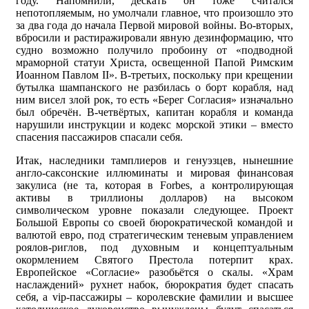
году. Напомнили, дескать он тоже считался
непотопляемым, но умолчали главное, что произошло это
за два года до начала Первой мировой войны. Во-вторых,
вбросили и растиражировали явную дезинформацию, что
судно возможно получило пробоину от «подводной
мраморной статуи Христа, освещенной Папой Римским
Иоанном Павлом II». В-третьих, поскольку при крещении
бутылка шампанского не разбилась о борт корабля, над
ним висел злой рок, то есть «Берег Согласия» изначально
был обречён. В-четвёртых, капитан корабля и команда
нарушили инструкции и кодекс морской этики – вместо
спасения пассажиров спасали себя.
Итак, наследники тамплиеров и генуэзцев, нынешние
англо-саксонские иллюминаты и мировая финансовая
закулиса (не та, которая в Forbes, а контролирующая
активы в триллионы долларов) на высоком
символическом уровне показали следующее. Проект
Большой Европы со своей бюрократической командой и
валютой евро, под стратегическим теневым управлением
роялов-риглов, под духовным и концептуальным
окормлением Святого Престола потерпит крах.
Европейское «Согласие» разобьётся о скалы. «Храм
наслаждений» рухнет набок, бюрократия будет спасать
себя, а vip-пассажиры – королевские фамилии и высшее