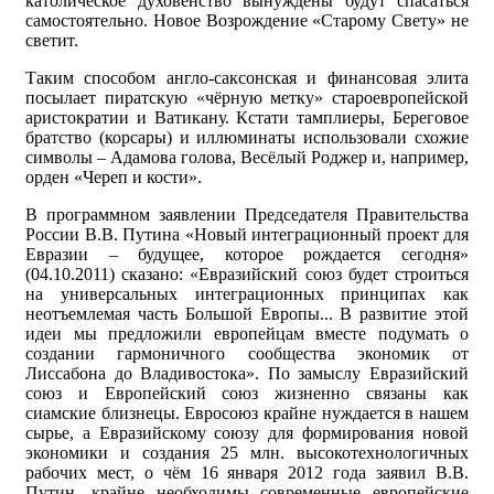
католическое духовенство вынуждены будут спасаться
самостоятельно. Новое Возрождение «Старому Свету» не
светит.
Таким способом англо-саксонская и финансовая элита
посылает пиратскую «чёрную метку» староевропейской
аристократии и Ватикану. Кстати тамплиеры, Береговое
братство (корсары) и иллюминаты использовали схожие
символы – Адамова голова, Весёлый Роджер и, например,
орден «Череп и кости».
В программном заявлении Председателя Правительства
России В.В. Путина «Новый интеграционный проект для
Евразии – будущее, которое рождается сегодня»
(04.10.2011) сказано: «Евразийский союз будет строиться
на универсальных интеграционных принципах как
неотъемлемая часть Большой Европы... В развитие этой
идеи мы предложили европейцам вместе подумать о
создании гармоничного сообщества экономик от
Лиссабона до Владивостока». По замыслу Евразийский
союз и Европейский союз жизненно связаны как
сиамские близнецы. Евросоюз крайне нуждается в нашем
сырье, а Евразийскому союзу для формирования новой
экономики и создания 25 млн. высокотехнологичных
рабочих мест, о чём 16 января 2012 года заявил В.В.
Путин, крайне необходимы современные европейские