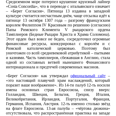
Средиземном море потерпел крушение круизный лайнер
«Costa Concordia», что в переводе с итальянского означает
– «Берег Согласия». Пятница 13 издавна в западной
культуре считается несчастным днём, чаще отсылка идёт к
пятнице 13 октября 1307 года – разгрому французским
королем Филиппом IV Красивым по решению (согласию)
Папы Римского Климента V рыцарского ордена
Тамплиеров (Бедные Рыцари Христа и Храма Соломона).
Этот орден был вовсе не беден, сосредоточил огромные
финансовые ресурсы, конкурировал с королём и с
Римской католической церковью. Поэтому был
уничтожен со всей средневековой атрибутикой – пытками
и казнями. Часть тамплиеров, сбежавшая в Англию, стала
одной из составных ветвей нынешнего Финансового
интернационала и предтечей современных масонов.
«Берег Согласия» как утверждал
официальный сайт
–
«это настоящий плавучий храм наслаждений, который
поразит ваше воображение». Из 14-ти палуб 12-ть носили
имена основных стран Евросоюза, снизу вверх:
Голландия, Швеция, Бельгия, Греция, Италия,
Великобритания, Ирландия, Португалия, Франция,
Германия, Испания, Австрия. 12-ть именно столько звёзд
на флаге Евросоюза. 13-ая палуба – «чёртова дюжина»
отсутствовала, что распространённая практика на западе