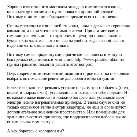
Хорошо известно, что мостиком холода в них являются окна,
щели между плитами и пустошовка в кирпичной кладке.
Поэтому и внимание обращается прежде всего на эти вещи.
Стены утепляются с внешней стороны, швы заделывает сервисная
компания, а окна утепляют сами жители. Причём методами
самыми различными – от тряпочек в щели, до приклеивания
бумаги. Согласитесь – это не всегда удобно, ведь весной всё это
надо снимать, отклеивать и мыть.
Поэтому самые продвинутые, просчитав все плюсы и минусы
быстренько обратились в компанию http://www.plastika-okon.ru/,
где им грамотно помогли решить этот вопрос.
Ведь современные технологии оконного строительства позволяют
выбрать оптимальное решение для любого вида ситуации.
Более того, многие, решаясь устранить сразу три проблемы (стен,
щелей и старых окон), устанавливают остекляют себе лоджии. И
возможно даже выносят в лоджию батарею или устанавливают
электрические нагревательные приборы. В таком случае они не
только сохраняют тепло внутри квартиры, но ещё и организуют
дополнительное жизненное пространство. Или помещение для
хранения съестных припасов, где поддерживается небольшая но
оптимальная температура.
А как боретесь с холодами вы?