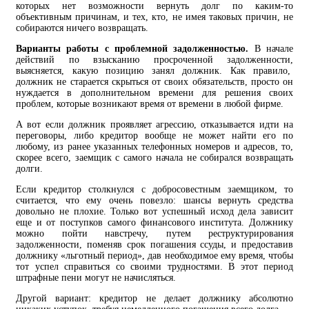
которых нет возможности вернуть долг по каким-то
объективным причинам, и тех, кто, не имея таковых причин, не
собираются ничего возвращать.
Варианты работы с проблемной задолженностью.
В начале
действий по взысканию просроченной задолженности,
выясняется, какую позицию занял должник. Как правило,
должник не старается скрыться от своих обязательств, просто он
нуждается в дополнительном времени для решения своих
проблем, которые возникают время от времени в любой фирме.
А вот если должник проявляет агрессию, отказывается идти на
переговоры, либо кредитор вообще не может найти его по
любому, из ранее указанных телефонных номеров и адресов, то,
скорее всего, заемщик с самого начала не собирался возвращать
долги.
Если кредитор столкнулся с добросовестным заемщиком, то
считается, что ему очень повезло: шансы вернуть средства
довольно не плохие. Только вот успешный исход дела зависит
еще и от поступков самого финансового института. Должнику
можно пойти навстречу, путем реструктурирования
задолженности, поменяв срок погашения ссуды, и предоставив
должнику «льготный период», дав необходимое ему время, чтобы
тот успел справиться со своими трудностями. В этот период
штрафные пени могут не начисляться.
Другой вариант: кредитор не делает должнику абсолютно