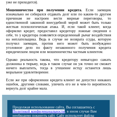
уже не приходится).
Мошенничество при получении кредита.
Если заемщик
изначально не собирался отдавать долг или по каким-то другим
причинам не настроен вести мирные переговоры, то
единственной законной внесудебной мерой может быть только
жесткая психологическая атака. И, если такой клиент, когда
оформлял кредит, предоставил кредитору ложные сведения о
себе, то у кредитора появляется определенный рычаг воздействия
на неплательщика. Ведь в случае не возврата ссуды, которую
получил заемщик, против него может быть возбуждено
уголовное дело по факту незаконного получения кредита
юридическим лицом или мошенничества частным клиентом.
Однако реальность такова, что кредитору невыгодно сажать
должника в тюрьму, ведь в таком случае он уж точно не сможет
ничего выплатить, тогда в утешение истцу останется лишь
моральное удовлетворение.
Если же при оформлении кредита клиент не допустил никаких
ошибок, другими словами, уличить его не в чем-то вероятность
вернуть долг крайне мала.
Продолжая использование сайта, Вы соглашаетесь с
Политикой конфиденциальности
, в ином случае Вам
необходимо покинуть сайт. Сайт использует файлы