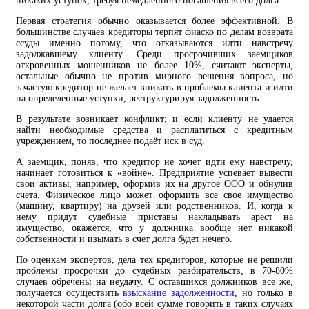
никаких уступок, требуя немедленного погашения всего долга.
Первая стратегия обычно оказывается более эффективной. В
большинстве случаев кредиторы терпят фиаско по делам возврата
ссуды именно потому, что отказываются идти навстречу
задолжавшему клиенту. Среди просрочивших заемщиков
откровенных мошенников не более 10%, считают эксперты,
остальные обычно не против мирного решения вопроса, но
зачастую кредитор не желает вникать в проблемы клиента и идти
на определенные уступки, реструктурируя задолженность.
В результате возникает конфликт; и если клиенту не удается
найти необходимые средства и расплатиться с кредитным
учреждением, то последнее подаёт иск в суд.
А заемщик, поняв, что кредитор не хочет идти ему навстречу,
начинает готовиться к «войне». Предприятие успевает вывести
свои активы, например, оформив их на другое ООО и обнулив
счета. Физическое лицо может оформить все свое имущество
(машину, квартиру) на друзей или родственников. И, когда к
нему придут судебные приставы накладывать арест на
имущество, окажется, что у должника вообще нет никакой
собственности и изымать в счет долга будет нечего.
По оценкам экспертов, дела тех кредиторов, которые не решили
проблемы просрочки до судебных разбирательств, в 70-80%
случаев обречены на неудачу. С оставшихся должников все же,
получается осуществить
взыскание задолженности
, но только в
некоторой части долга (обо всей сумме говорить в таких случаях