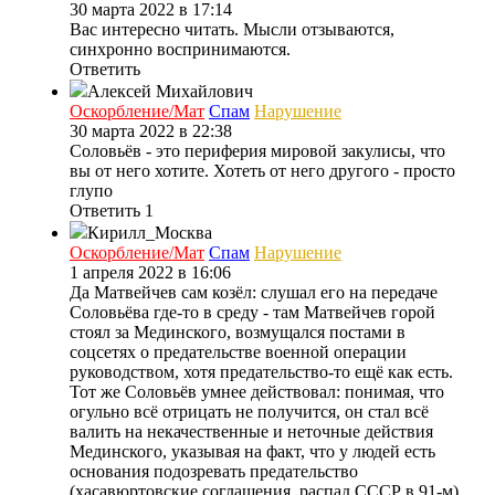
30 марта 2022 в 17:14
Вас интересно читать. Мысли отзываются,
синхронно воспринимаются.
Ответить
Алексей Михайлович
Оскорбление/Мат
Спам
Нарушение
30 марта 2022 в 22:38
Соловьёв - это периферия мировой закулисы, что
вы от него хотите. Хотеть от него другого - просто
глупо
Ответить
1
Кирилл_Москва
Оскорбление/Мат
Спам
Нарушение
1 апреля 2022 в 16:06
Да Матвейчев сам козёл: слушал его на передаче
Соловьёва где-то в среду - там Матвейчев горой
стоял за Мединского, возмущался постами в
соцсетях о предательстве военной операции
руководством, хотя предательство-то ещё как есть.
Тот же Соловьёв умнее действовал: понимая, что
огульно всё отрицать не получится, он стал всё
валить на некачественные и неточные действия
Мединского, указывая на факт, что у людей есть
основания подозревать предательство
(хасавюртовские соглашения, распад СССР в 91-м),