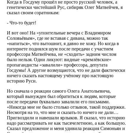
Когда в Госдуму прошёл не просто русский человек, а
генетически чистейший Рус, сибиряк Олег Матвейчев, я
сказал своим соратникам:
- Что-то будет!
И вот оно! На «упоительные вечера с Владимиром
Соловьёвым», где не вставая с дивана, можно так
«напиться», что вытошнит, я давно не хожу. Но когда в
интернете поднялся шум после передачи с участием
профессора Матвейчева, не «сходить» задним числом
было нельзя. Одни ликуют: видные «кремлёвские»
пропагандисты «завалили» профессора, депутата
Госдумы! А другие возмущаются, что не дали фактически
ничего сказать настоящему учёному про настоящую
историю Руси.
Но сначала о реакции самого Олега Анатольевича,
который вынужден был обратиться к людям, которые
после передачи буквально завалили его письмами.
«Никогда мне не было столько отзывов, такой поддержки.
Несмотря на то, что мне и сказать-то ничего не дали…
Пригвоздили и навешали ярлыков. Я сказал, что историю
надо рассматривать не как тысячелетнюю, а как большую.
Сказал предложение и меня удивила реакция Симоньян и