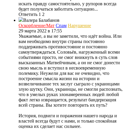
искать правду самостоятельно, у рупоров всегда
будет получаться заболтать ситуацию...
Ответить
1
2
Валера Балабанов
Оскорбление/Мат
Спам
Нарушение
29 марта 2022 в 17:55
Уважаемые, а вы не заметили, что идёт война. Или
вам необходимо внутри страны постоянно
поддерживать противостояние и постоянно
самоутверждаться. Соловьёв, нагруженный всеми
событиями просто, не смог вникнуть в суть слов
высказанных Матвейчивым, а он не смог донести
свою мысль и вступил в несвоевременную
полемику. Неужели для вас не очевидно, что
построение смысла жизни на истории и
возвеличивание тех заслуг сыграло с украинцами
злую шутку. Они, украинцы, не смогли распознать,
что в умелых руках злонамеренных людей любой
факт легко извращается, результат бандеризация
всей страны. Вы хотите повторить их путь?
История, подвиги и поражения нашего народа и
властей всегда будут с нами, и только спокойная
оценка их сделает нас сильнее.