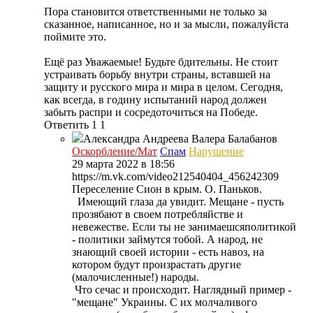
Пора становится ответственными не только за
сказанное, написанное, но и за мысли, пожалуйста
поймите это.
Ещё раз Уважаемые! Будьте бдительны. Не стоит
устраивать борьбу внутри страны, вставшей на
защиту и русского мира и мира в целом. Сегодня,
как всегда, в годину испытаний народ должен
забыть распри и сосредоточиться на Победе.
Ответить
1
1
Александра Андреева
Валера Балабанов
Оскорбление/Мат
Спам
Нарушение
29 марта 2022 в 18:56
https://m.vk.com/video212540404_456242309
Переселение Сион в крым. О. Паньков.
Имеющий глаза да увидит. Мещане - пусть
прозябают в своем потребляйстве и
невежестве. Если ты не занимаешсяполитикой
- политики займутся тобой. А народ, не
знающий своей истории - есть навоз, на
котором будут произрастать другие
(малочисленные!) народы.
Что сечас и происходит. Наглядный пример -
"мещане" Украины. С их молчаливого