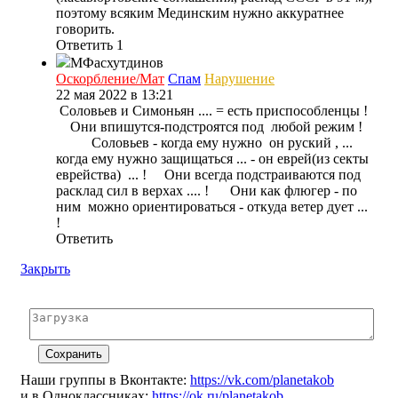
поэтому всяким Мединским нужно аккуратнее
говорить.
Ответить
1
МФасхутдинов
Оскорбление/Мат
Спам
Нарушение
22 мая 2022 в 13:21
Соловьев и Симоньян .... = есть приспособленцы !
Они впишутся-подстроятся под любой режим !
Соловьев - когда ему нужно он руский , ...
когда ему нужно защищаться ... - он еврей(из секты
еврейства) ... ! Они всегда подстраиваются под
расклад сил в верхах .... ! Они как флюгер - по
ним можно ориентироваться - откуда ветер дует ...
!
Ответить
Закрыть
Наши группы в Вконтакте:
https://vk.com/planetakob
и в Одноклассниках:
https://ok.ru/planetakob