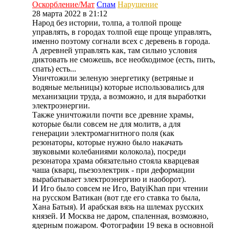
Оскорбление/Мат
Спам
Нарушение
28 марта 2022 в 21:12
Народ без истории, толпа, а толпой проще
управлять, в городах толпой еще проще управлять,
именно поэтому согнали всех с деревень в города.
А деревней управлять как, там сильно условия
диктовать не сможешь, все необходимое (есть, пить,
спать) есть...
Уничтожили зеленую энергетику (ветряные и
водяные мельницы) которые использовались для
механизации труда, а возможно, и для выработки
электроэнергии.
Также уничтожили почти все древние храмы,
которые были совсем не для молитв, а для
генерации электромагнитного поля (как
резонаторы, которые нужно было накачать
звуковыми колебаниями колокола), посреди
резонатора храма обязательно стояла кварцевая
чаша (кварц, пьезоэлектрик - при деформации
вырабатывает электроэнергию и наоборот).
И Иго было совсем не Иго, BatyiKhan при чтении
на русском Ватикан (вот где его ставка то была,
Хана Батыя). И арабская вязь на шлемах русских
князей. И Москва не даром, спаленная, возможно,
ядерным пожаром. Фотографии 19 века в основной