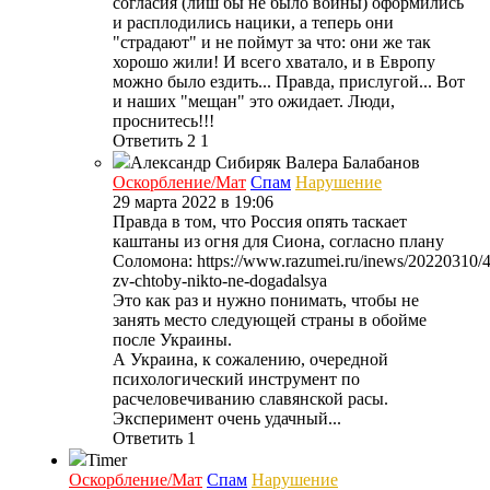
согласия (лиш бы не было войны) оформились
и расплодились нацики, а теперь они
"страдают" и не поймут за что: они же так
хорошо жили! И всего хватало, и в Европу
можно было ездить... Правда, прислугой... Вот
и наших "мещан" это ожидает. Люди,
проснитесь!!!
Ответить
2
1
Александр Сибиряк
Валера Балабанов
Оскорбление/Мат
Спам
Нарушение
29 марта 2022 в 19:06
Правда в том, что Россия опять таскает
каштаны из огня для Сиона, согласно плану
Соломона: https://www.razumei.ru/inews/20220310/4
zv-chtoby-nikto-ne-dogadalsya
Это как раз и нужно понимать, чтобы не
занять место следующей страны в обойме
после Украины.
А Украина, к сожалению, очередной
психологический инструмент по
расчеловечиванию славянской расы.
Эксперимент очень удачный...
Ответить
1
Timer
Оскорбление/Мат
Спам
Нарушение