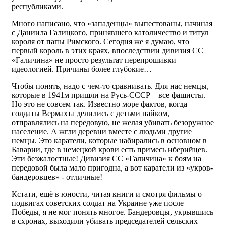
республиками.
Много написано, что «западенцы» выпестованы, начиная
с Даниила Галицкого, принявшего католичество и титул
короля от папы Римского. Сегодня же я думаю, что
первый король в этих краях, впоследствии дивизия СС
«Галичина» не просто результат перепрошивки
идеологией. Причины более глубокие…
Чтобы понять, надо с чем-то сравнивать. Для нас немцы,
которые в 1941м пришли на Русь-СССР – все фашисты.
Но это не совсем так. Известно море фактов, когда
солдаты Вермахта делились с детьми пайком,
отправлялись на передовую, не желая убивать безоружное
население. А жгли деревни вместе с людьми другие
немцы. Это каратели, которые набирались в основном в
Баварии, где в немецкой крови есть примесь иберийцев.
Эти безжалостные! Дивизия СС «Галичина» к боям на
передовой была мало пригодна, а вот каратели из «укров-
бандеровцев» - отличные!
Кстати, ещё в юности, читая книги и смотря фильмы о
подвигах советских солдат на Украине уже после
Победы, я не мог понять многое. Бандеровцы, укрывшись
в схронах, выходили убивать председателей сельских