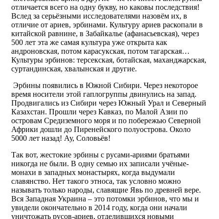
отличается всего на одну букву, но каковы последствия!
Вслед за серьёзными исследователями назовём их, в
отличие от ариев, эрбинами. Культуру ариев раскопали в
китайской равнине, в Забайкалье (афанасьевская), через
500 лет эта же самая культура уже открыта как
андроновская, потом карасукская, потом тагарская…
Культуры эрбинов: терсекская, ботайская, маханджарская,
суртандинская, хвалынская и другие.
Эрбины появились в Южной Сибири. Через некоторое
время носители этой гаплогруппы двинулись на запад.
Продвигались из Сибири через Южный Урал и Северный
Казахстан. Прошли через Кавказ, по Малой Азии по
островам Средиземного моря и по побережью Северной
Африки дошли до Пиренейского полуострова. Около
5000 лет назад! Ау, Соловьёв!
Так вот, жестокие эрбины с русами-ариями братьями
никогда не были. В одну семью их записали учёные-
монахи в западных монастырях, когда выдумали
славянство. Нет такого этноса, так условно можно
называть только народы, славящие Явь по древней вере.
Вся Западная Украина – это потомки эрбинов, что мы и
увидели окончательно в 2014 году, когда они начали
уничтожать русов-ариев, отделившихся новыми