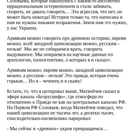
Соловьёва, которые накинулись с каким-то абсолютно
иррациональным остервенением и стали забивать,
спорить, не давать говорить… Эта агрессия, что нет, не
может быть никогда! История только та, что написана и
нам не нужны никакие возражения. Зачем нам это нужно,
у нас Украина.
Армянам можно говорить про древнюю историю, евреям
можно, всей западной цивилизации можно, русским –
нельзя! Мы же не собираемся врать, говорить
выдуманное. Мы опираемся на научные данные по
археологии, палеогенетике, о которых я и сказал».
Армянам можно, евреям можно, западной цивилизации
можно, а русским – нельзя! Это правда, которая очень
горькая… Но я – чеченец и я скажу!
Кстати, то, что я цитировал выше, Матвейчев сказал в
эфире канала «Белрусинфо», где атмосфера по
отношению к Правде не как на центральных каналах РФ.
На Первом РФ Соловьев, когда Матвейчев поведал, что
нашей цивилизации не тысяча лет, а десятки тысяч,
снисходительно-насмешливо парировал:
- Мы сейчас в «древних» укров превращаемся…