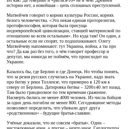
Во как! Да Америке и «рыться-то» не в чем! Древней
истории нет, а новейшая – цепь сплошных преступлений.
Матвейчев говорит о корнях культуры России, корнях
белого человечества. «Это некая единая проторелигия,
протофилософия, которая была присуща
индоевропейской цивилизации, ставшей материнской по
отношению ко всем остальным». Но куда там! Он один, а
остальные если не спорят, то подхихикивают. Олегу
Матвейчеву напоминают: тут Украина, война, а ты про
что? Да как раз без того, о чём говорит профессор и
депутат, мы никогда не поймём, что происходит на
Украине.
Казалось бы, где Берлин и где Донецк. Но чтобы понять,
что за резня русских случилась на Украине, надо знать
про битву у реки Толлензе, что примерно в 120 км к
северу от Берлина. Датировка битвы – 3200±40 лет назад.
Там было грандиозное по тем временам сражение.
Насмерть бились не менее 4000 человек. Из числа бойцов
за один день погибли не менее 800. Сегодняшние методы
позволяют определить, что убивали друг друга
«родственники» - будущие братья-славяне.
Учёные доказали, что не совсем «братья». Одни –
чистокровные арии, а другие – нечто иное. Гаплогруппа