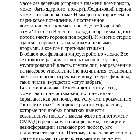
массе без деревьев (сгорели в пламени всемирного,
может быть ядерного, пожара). Ледниковый период,
может это ядерная зима? И мы до сих пор имеем не
парниковое потепление, а постепенное
восстановление климата после долгой ядерной
зимы? Питер и Венеция - города побратимы одного
потопа (часть городов под водой). И многие старые
здания в городах с засыпанными первыми,
вторыми, а кое-где и третьими этажами.
В общем вся физика и мироустройство - ложь. Все
технологии развивают лишь выгодные узкой,
узурпировавшей власть, группе лиц, направленные
на массовое управление (не подчинился, отключили
электроэнергию, перекрыли воду, а через финансы,
так и жилье-имущество могут забрать).
Вся история -ложь. Те кто ищет истину всегда
может найти несостыковки, их и не сильно
скрывают, как раз пользуясь услугами прокачанных
"авторитетных" рупоров скрытого управления,
которые при любых попытках вынести
резонансную правду в массы через их инструмент
СМРАД (средства массовой рекламы, агитации и
дезинформации) затыкают рот любому, кто
пытается это сделать. Поэтому, пока человечество в
массе не повысит свое образование и не начнет