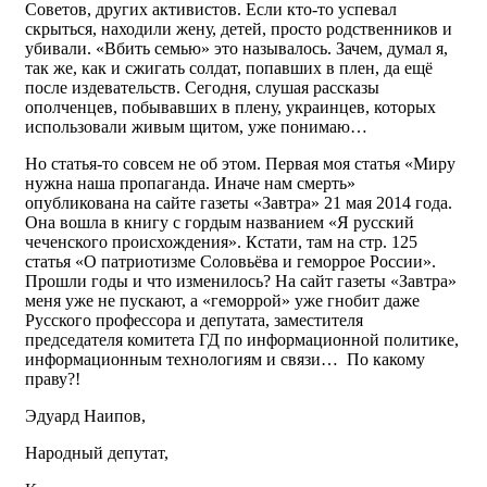
Советов, других активистов. Если кто-то успевал
скрыться, находили жену, детей, просто родственников и
убивали. «Вбить семью» это называлось. Зачем, думал я,
так же, как и сжигать солдат, попавших в плен, да ещё
после издевательств. Сегодня, слушая рассказы
ополченцев, побывавших в плену, украинцев, которых
использовали живым щитом, уже понимаю…
Но статья-то совсем не об этом. Первая моя статья «Миру
нужна наша пропаганда. Иначе нам смерть»
опубликована на сайте газеты «Завтра» 21 мая 2014 года.
Она вошла в книгу с гордым названием «Я русский
чеченского происхождения». Кстати, там на стр. 125
статья «О патриотизме Соловьёва и геморрое России».
Прошли годы и что изменилось? На сайт газеты «Завтра»
меня уже не пускают, а «геморрой» уже гнобит даже
Русского профессора и депутата, заместителя
председателя комитета ГД по информационной политике,
информационным технологиям и связи… По какому
праву?!
Эдуард Наипов,
Народный депутат,