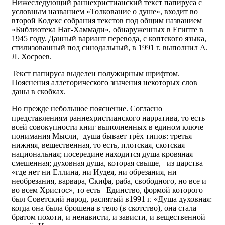
Нижеследующий раннехристианский текст папируса с
условным названием «Толкование о душе», входит во
второй Кодекс собрания текстов под общим названием
«Библиотека Наг-Хаммади», обнаруженных в Египте в
1945 году. Данный вариант перевода, с коптского языка,
стилизованный под синодальный, в 1991 г. выполнил А.
Л. Хосроев.
Текст папируса выделен полужирным шрифтом.
Пояснения аллегорического значения некоторых слов
даны в скобках.
Но прежде небольшое пояснение. Согласно
представлениям раннехристианского нарратива, то есть
всей совокупности книг выполненных в едином ключе
понимания Мысли, душа бывает трёх типов: третья
нижняя, вещественная, то есть, плотская, скотская –
национальная; посередине находится душа кровяная –
смешенная; духовная душа, которая свыше,– из царства
«где нет ни Еллина, ни Иудея, ни обрезания, ни
необрезания, варвара, Скифа, раба, свободного, но все и
во всем Христос», то есть –Единство, формой которого
был Советский народ, распятый в1991 г. «Душа духовная:
когда она была брошена в тело (в скотство), она стала
братом похоти, и ненависти, и зависти, и вещественной