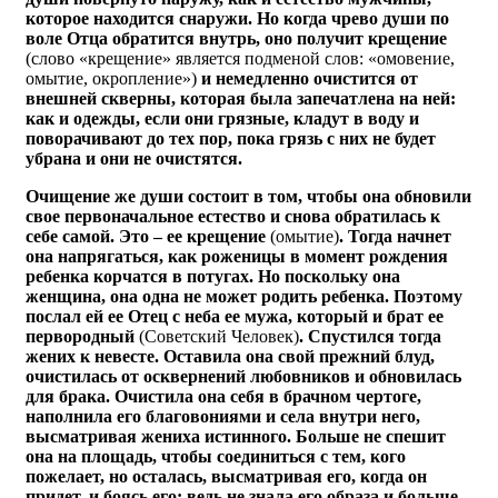
которое находится снаружи. Но когда чрево души по
воле Отца обратится внутрь, оно получит крещение
(слово «крещение» является подменой слов: «омовение,
омытие, окропление»)
и немедленно очистится от
внешней скверны, которая была запечатлена на ней:
как и одежды, если они грязные, кладут в воду и
поворачивают до тех пор, пока грязь с них не будет
убрана и они не очистятся.
Очищение же души состоит в том, чтобы она обновили
свое первоначальное естество и снова обратилась к
себе самой. Это – ее крещение
(омытие)
. Тогда начнет
она напрягаться, как роженицы в момент рождения
ребенка корчатся в потугах. Но поскольку она
женщина, она одна не может родить ребенка. Поэтому
послал ей ее Отец с неба ее мужа, который и брат ее
первородный
(Советский Человек)
. Спустился тогда
жених к невесте. Оставила она свой прежний блуд,
очистилась от осквернений любовников и обновилась
для брака. Очистила она себя в брачном чертоге,
наполнила его благовониями и села внутри него,
высматривая жениха истинного. Больше не спешит
она на площадь, чтобы соединиться с тем, кого
пожелает, но осталась, высматривая его, когда он
придет, и боясь его: ведь не знала его образа и больше