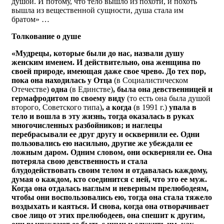
душой. И потому, что тело вышло из похоти, и похоть
вышла из вещественной сущности, душа стала им
братом» …
Толкование о душе
«Мудрецы, которые были до нас, назвали душу
женским именем. И действительно, она женщина по
своей природе, имеющая даже свое чрево. До тех пор,
пока она находилась у Отца
(в Социалистическом
Отечестве)
одна
(в Единстве)
, была она девственницей и
гермафродитом по своему виду
(то есть она была душой
второго, Советского типа)
, а когда
(в 1991 г.)
упала в
тело и вошла в эту жизнь, тогда оказалась в руках
многочисленных разбойников; и наглецы
перебрасывали ее друг другу и осквернили ее. Одни
пользовались ею насильно, другие же убеждали ее
ложным даром. Одним словом, они оскверняли ее. Она
потеряла свою девственность и стала
блудодействовать своим телом и отдавалась каждому,
думая о каждом, кто соединится с ней, что это ее муж.
Когда она отдалась наглым и неверным прелюбодеям,
чтобы они воспользовались ею, тогда она стала тяжело
воздыхать и каяться. И снова, когда она отворачивает
свое лицо от этих прелюбодеев, она спешит к другим,