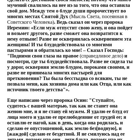
мучений свалилось на нее из-за того, что она оставила
свой дом. Между тем о блуде души пророчествует во
многих местах Святой Дух
(Мысль Света, посеянная в
Советского Человека)
. Ведь сказал он через пророка
Иеремию: «Если муж отпустит свою жену, и она пойдет
и возьмет другого, разве сможет она возвратится к
нему отныне! Разве не осквернилась осквернением эта
женщина! И ты блудодействовала со многими
пастырями и обратилась ко мне! – Сказал Господь:
"Подними свои глаза на правое
(справедливое дело)
и
посмотри, где ты блудодействовала. Разве не сидела ты
у дорог, оскверняя землю блудом, пороками своими, и
разве не принимала многих пастырей для
преткновения? Ты была бесстыдна со всяким, ты не
позвала меня, как хозяина дома или как Отца, или как
источник твоего детства"».
Еще написано через пророка Осию: "Ступайте,
судитесь с вашей матерью, так как не станет она
женою мне, и я не стану ей мужем. Я удалю ее блуд от
лица моего и удалю ее прелюбодеяние от грудей ее; я
оставлю ее нагой, как в день, когда она родилась, и
сделаю ее опустошенной, как землю без[водную], и
[жаждой] сделаю ее бездетной. Я не смилуюсь над ее
детьми, потому что они - дети блуда, потому что их