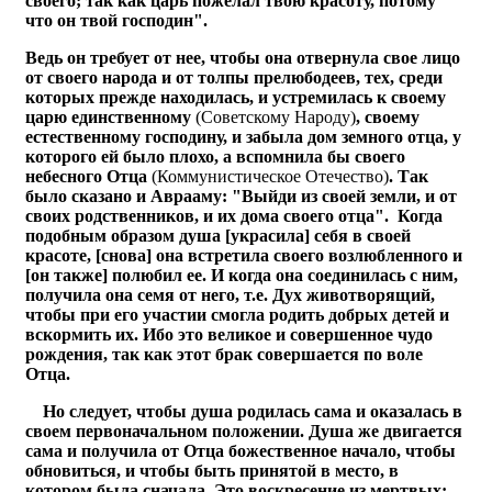
своего; так как царь пожелал твою красоту, потому
что он твой господин".
Ведь он требует от нее, чтобы она отвернула свое лицо
от своего народа и от толпы прелюбодеев, тех, среди
которых прежде находилась, и устремилась к своему
царю единственному
(Советскому Народу)
, своему
естественному господину, и забыла дом земного отца, у
которого ей было плохо, а вспомнила бы своего
небесного Отца
(Коммунистическое Отечество)
. Так
было сказано и Аврааму: "Выйди из своей земли, и от
своих родственников, и их дома своего отца". Когда
подобным образом душа [украсила] себя в своей
красоте, [снова] она встретила своего возлюбленного и
[он также] полюбил ее. И когда она соединилась с ним,
получила она семя от него, т.е. Дух животворящий,
чтобы при его участии смогла родить добрых детей и
вскормить их. Ибо это великое и совершенное чудо
рождения, так как этот брак совершается по воле
Отца.
Но следует, чтобы душа родилась сама и оказалась в
своем первоначальном положении. Душа же двигается
сама и получила от Отца божественное начало, чтобы
обновиться, и чтобы быть принятой в место, в
котором была сначала. Это воскресение из мертвых;