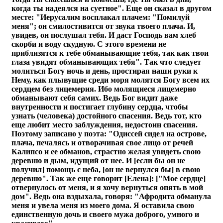
когда ты надеялся на суетное". Еще он сказал в другом
месте: "Иерусалим восплакал плачем: "Помилуй
меня"; он смилостивится от звука твоего плача. И,
увидев, он послушал тебя. И даст Господь вам хлеб
скорби и воду скудную. С этого времени не
приблизятся к тебе обманывающие тебя, так как твои
глаза увидят обманывающих тебя". Так что следует
молиться Богу ночь и день, простирая наши руки к
Нему, как плывущие среди моря молятся Богу всем их
сердцем без лицемерия. Ибо молящиеся лицемерно
обманывают себя самих. Ведь Бог видит даже
внутренности и постигает глубину сердца, чтобы
узнать (человека) достойного спасения. Ведь тот, кто
еще любит место заблуждения, недостоин спасения.
Поэтому записано у поэта: "Одиссей сидел на острове,
плача, печалясь и отворачивая свое лицо от речей
Калипсо и ее обманов, страстно желая увидеть свою
деревню и дым, идущий от нее. И [если бы он не
получил] помощь с неба, [он не вернулся бы] в свою
деревню". Так же еще говорит [Елена]: ["Мое сердце]
отвернулось от меня, и я хочу вернуться опять в мой
дом". Ведь она вздыхала, говоря: "Афродита обманула
меня и увела меня из моего дома. Я оставила свою
единственную дочь и своего мужа доброго, умного и