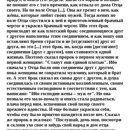
не помнит его с того времени, как отпала от дома Отца
своего. Но по воле Отца [...]. Она же грезит о нем, как
жёны, которые любят своих мужей. Тогда жених по
воле Отца спустился к ней в приготовленный брачный
чертог и украсил брачный чертог. Ибо этот брак
происходит не как плотский брак: соединяющиеся друг
с другом наполнены этим соединением, и как ношу они
оставляют бремя страсти и не [отделяются] друг от
друга, но это [...] этот брак, но, когда они [достигают]
соединения [друг с другом], они становятся одной
жизнью. Поэтому сказал пророк о первом мужчине и
первой женщине: "Станут они единой плотью". Ибо
сначала у Отца были они соединены друг с другом,
пока женщина не совратила мужчину, который и брат
ее. А этот брак связал их снова друг с другом, и душа
соединилась со своим истинным возлюбленным, своим
естественным господином в соответствии с тем, как
написано: "Ибо господин жены – муж ее". Но она
познала его мало-помалу и опять стала радоваться,
плача перед ним, вспоминая свой позор своего
прежнего вдовства. И еще больше украсила себя,
чтобы ему было приятно находится возле нее. Сказал
же пророк в псалмах: "Послушай, дочь моя, посмотри
и склони ухо свое и забудь свой народ и дом отца