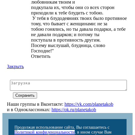
любовникам твоим и
подкупала их, чтобы они со всех сторон
приходили к тебе блудить с тобою.
У тебя в блудодеяниях твоих было противное
тому, что бывает с женщинами: не за
тобою гонялись, но ты давала подарки, а тебе
не давали подарков; и потому ты
поступала в противность другим.
Посему выслушай, блудница, слово
Господне!"
Ответить
Закрыть
Наши группы в Вконтакте:
https://vk.com/planetakob
и в Одноклассниках:
https://ok.ru/planetakob
Продолжая использование сайта, Вы соглашаетесь с
Политикой конфиденциальности
, в ином случае Вам