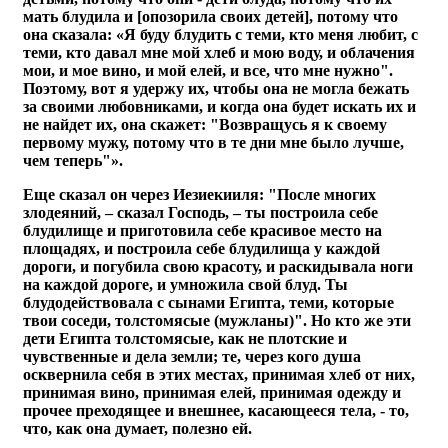
мать блудила и [опозорила своих детей], потому что
она сказала: «Я буду блудить с теми, кто меня любит, с
теми, кто давал мне мой хлеб и мою воду, и облачения
мои, и мое вино, и мой елей, и все, что мне нужно".
Поэтому, вот я удержу их, чтобы она не могла бежать
за своими любовниками, и когда она будет искать их и
не найдет их, она скажет: "Возвращусь я к своему
первому мужу, потому что в те дни мне было лучше,
чем теперь"».
Еще сказал он через Иезиекииля: "После многих
злодеяний, – сказал Господь, – ты построила себе
блудилище и приготовила себе красивое место на
площадях, и построила себе блудилища у каждой
дороги, и погубила свою красоту, и раскидывала ноги
на каждой дороге, и умножила свой блуд. Ты
блудодействовала с сынами Египта, теми, которые
твои соседи, толстомясые (мужланы)". Но кто же эти
дети Египта толстомясые, как не плотские и
чувственные и дела земли; те, через кого душа
осквернила себя в этих местах, принимая хлеб от них,
принимая вино, принимая елей, принимая одежду и
прочее преходящее и внешнее, касающееся тела, - то,
что, как она думает, полезно ей.