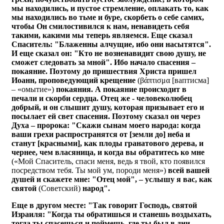
мы находились, и пустое стремление, оплакать то, как
мы находились во тьме и буре, скорбеть о себе самих,
чтобы Он смилостивился к нам, ненавидеть себя
такими, какими мы теперь являемся. Еще сказал
Спаситель: "Блаженны алчущие, ибо они насытятся".
И еще сказал он: "Кто не возненавидит свою душу, не
сможет следовать за мной". Ибо начало спасения –
покаяние. Поэтому до пришествия Христа пришел
Иоанн, проповедующий крещение
(βάπτισμα [ваптисма]
– «омытие»)
покаяния. А покаяние происходит в
печали и скорби сердца. Отец же - человеколюбец
добрый, и он слышит душу, которая призывает его и
посылает ей свет спасения. Поэтому сказал он через
Духа – пророка: "Скажи сынам моего народа: когда
ваши грехи распространятся от [земли до] неба и
станут [красными], как плоды гранатового дерева, и
чернее, чем власяница, и когда вы обратитесь ко мне
(«Мой Спаситель, спаси меня, ведь я твой, кто появился
посредством тебя. Ты мой ум, породи меня»)
всей вашей
душей и скажете мне: "Отец мой", – услышу я вас, как
святой
(Советский)
народ".
Еще в другом месте: "Так говорит Господь, святой
Израиля: "Когда ты обратишься и станешь воздыхать,
тогда ты спасешься и поймешь, где ты был в дни,