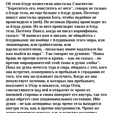
Об этом блуде возвестили апостолы Спасителя:
"Берегитесь его, очиститесь от него", говоря не только
о блуде тела, но еще больше о блуде души. Поэтому
пишут апостолы церкви Бога, чтобы подобное не
происходило в [ней]. Но великая [брань] происходит из-
за блуда души. Из-за него происходит также и блуд
тела. Поэтому Павел, когда он писал коринфянам,
сказал: "Я написал вам в письме, не общайтесь с
блудниками: ни вообще с блудниками этого мира, или
лихоимцами, или грабителями, или
идолослужителями, - поскольку иначе надлежало бы
вам выйти из мира". Так говорит он духовно: "Наша
брань не против плоти и крови, – как он сказал, - но
против мироправителей этой тьмы и духов злобы".
Пока же душа мечется туда и сюда, общаясь с тем, кого
она встретит, оскверняясь и пребывая в страдании от
того, что она заслуживает получить. Когда же она
почувствует мучения, в которых она пребывает,
восплачет к Отцу и покается, тогда Отец
смилостивится над ней и отвратит ее чрево от
внешней стороны и снова повернет его внутрь, так что
душа обретет свое (первоначальное) состояние. Ибо
души – не как женщины: ведь чрево тела находится
внутри тела, как и прочие внутренности. Чрево же
души повернуто наружу, как и естество мужчины,