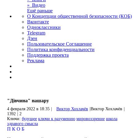
» Видео
Ещё раньше
О Концепции общественной безопасности (КОБ)
Вконтакте
Одноклассники
Telegram
Дзен
Пользовательское Соглашение
Политика конфиденциальности
Поддержка проекта
Реклама
"Дівчина" нашару
4 февраля 2022 в 18:35
|
Виктор Хохлачёв
|
Виктор Хохлачёв
|
1392
|
2
Ключи:
будущее
ключи к разумению
мировоззрение
школа
здравого смысла
П
К
О
Б