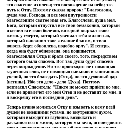
это спасение из плена; это восхождение на небо; это
путь к Отцу. Поэтому сказал пророк: "Благослови,
душа моя, Господа, и все мои внутренности
благословите святое имя его. Благослови, душа моя,
Бога, который отпустил все твои беззакония, который
излечил все твои болезни, который вырвал твою
жизнь у смерти, который увенчал тебя милостью,
который наполнил твое желание благом, и твоя
юность будет обновлена, подобно орлу". И теперь,
когда она будет обновлена, она поднимется,
благословляя Отца и брата своего, того, посредством
которого была спасена. Вот так душа будет спасена
через возрождение. Но это происходит не с помощью
заученных слов, не с помощью навыков и записанных
учений, но это благодать [Отца], но это духовный дар
[истины]. Ибо это дело - дело [Духа]. Поэтому
возгласил Спаситель: "Никто не может прийти ко мне,
если не привлечет его мой Отец и не доставит ко мне, и
я воскрешу его в последний день".
Теперь нужно молиться Отцу и взывать к нему всей
душей не внешними устами, но внутренним духом,
который выходит из глубины, воздыхать и
раскаиваться о жизни, которую мы вели, исповедовать
грехи, почувствовать пустое заблуждение, в котором