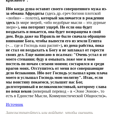
красивого".
Ибо когда душа оставит своего совершенного мужа из-
за обмана Афродиты
(здесь др.-греч богиня плотской
«любви» – похоти)
, который заключается в рождении
здесь
(в мире зверей, «ибо недобрые мысли – это дурные
звери»)
, она потерпит ущерб. Но если она будет
воздыхать и покается, она будет возвращена в свой
дом. Ведь даже на Израиль не было сначала обращено
внимание Бога, чтобы вывести его из земли Египта
(«… где и Господь наш распят»)
, из дома рабства, пока
не стал он воздыхать к Богу и не заплакал от горести
своих дел. Еще написано в псалмах: "Очень устал я от
моего стенания; буду я омывать ложе мое и мою
постель по ночам слезами моими; состарился я среди
врагов моих. Отступитесь от меня все совершающие
дело беззакония. Ибо вот Господь услышал крик плача
моего и услышал Господь мою молитву". Итак, если
мы воистину покаемся, услышит нас Бог,
долготерпивый и великомилостивый, которому слава
во веки веков
(неверный перевод – в «Эоне Эонов», то
есть в Единстве Мысли, Коммунистической Общности)
».
Источник
Зарегистрируйтесь или войдите, чтобы оценить