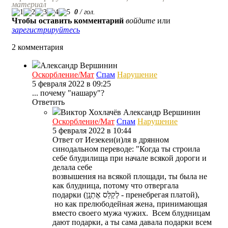
материал
0
/
гол.
Чтобы оставить комментарий
войдите
или
зарегистрируйтесь
2 комментария
Александр Вершинин
Оскорбление/Мат
Спам
Нарушение
5 февраля 2022 в 09:25
... почему "нашару"?
Ответить
Виктор Хохлачёв
Александр Вершинин
Оскорбление/Мат
Спам
Нарушение
5 февраля 2022 в 10:44
Ответ от Иезекеи(и)ля в дрянном
синодальном переводе: "Когда ты строила
себе блудилища при начале всякой дороги и
делала себе
возвышения на всякой площади, ты была не
как блудница, потому что отвергала
подарки (לְקַלֵּס אֶתְנָֽן - пренебрегая платой),
но как прелюбодейная жена, принимающая
вместо своего мужа чужих. Всем блудницам
дают подарки, а ты сама давала подарки всем