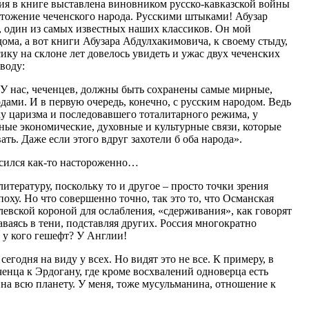
я в книге выставлена виновником русско-кавказской войны
чтожение чеченского народа. Русскими штыками! Абузар
 один из самых известных наших классиков. Он мой
дома, а вот книги Абузара Абдулхакимовича, к своему стыду,
ику на склоне лет довелось увидеть и ужас двух чеченских
воду:
. У нас, чеченцев, должны быть сохранены самые мирные,
ами. И в первую очередь, конечно, с русским народом. Ведь
 царизма и последовавшего тоталитарного режима, у
ные экономические, духовные и культурные связи, которые
ь. Даже если этого вдруг захотели б оба народа».
осился как-то настороженно…
литературу, поскольку то и другое – просто точки зрения
ху. Но что совершенно точно, так это то, что Османская
евской короной для ослабления, «сдерживания», как говорят
аваясь в тени, подставляя других. Россия многократно
А у кого гешефт? У Англии!
 сегодня на виду у всех. Но видят это не все. К примеру, в
енца к Эрдогану, где кроме восхвалений одноверца есть
на всю планету. У меня, тоже мусульманина, отношение к