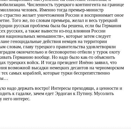
мобилизации. Численность турецкого контингента на границе
 миллиона человек. Именно тогда премьер-министр
то страстно желает уничтожения России и воспринимает оное
летие. Того же, по словам премьера, желал и весь турецкий
Турции русская проблема была бы решена, если бы Германия
ех русских, а также вывести из-под влияния России
я национальных меньшинств», которые затем следует
 плане геноцидальные действия немцев на территории
ым словам, главу турецкого правительства удовлетворяли
нградом окончательно и бесповоротно отбили у турок охоту
живать Германию вообще. Но надо было как-то объяснить
ах турецких войск. И тогда президент Инёню заявил, что
ния возможной высадки немецких десантов на черноморском
 тех самых кораблей, которые турки беспрепятственно
ивы…
 ухо надо держать востро! Интересы преходящи, а ценности и
одить к гадалке, зачем едет Эрдоган к Путину. Мусолить
у него интерес.