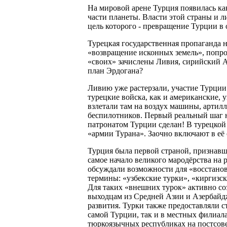
На мировой арене Турция появилась к
части планеты. Власти этой страны и 
цель которого - превращение Турции в 
Турецкая государственная пропаганда н
«возвращение исконных земель», попр
«своих» зачислены Ливия, сирийский Ал
план Эрдогана?
Ливию уже растерзали, участие Турции
турецкие войска, как и американские, 
взлетали там на воздух машины, артил
беспилотников. Первый реальный шаг н
патронатом Турции сделан! В турецкой
«армии Турана». Заочно включают в её 
Турция была первой страной, признавш
самое начало великого мародёрства на
обсуждали возможности для «восстанов
термины: «узбекские турки», «киргизск
Для таких «внешних турок» активно со
выходцам из Средней Азии и Азербайд
развития. Турки также предоставляли 
самой Турции, так и в местных филиала
тюркоязычных республиках на постсове