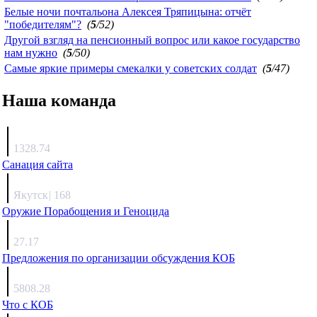
Белые ночи почтальона Алексея Тряпицына: отчёт
"победителям"?
(
5
/52)
Другой взгляд на пенсионный вопрос или какое государство
нам нужно
(
5
/50)
Самые яркие примеры смекалки у советских солдат
(
5
/47)
Наша команда
Агафонов
1328.74
Санация сайта
Каиргали
Якутск
|
168
Оружие Порабощения и Геноцида
Михаил Михайлович
27.17
Предложения по организации обсуждения КОБ
Люкин
5808.28
Что с КОБ