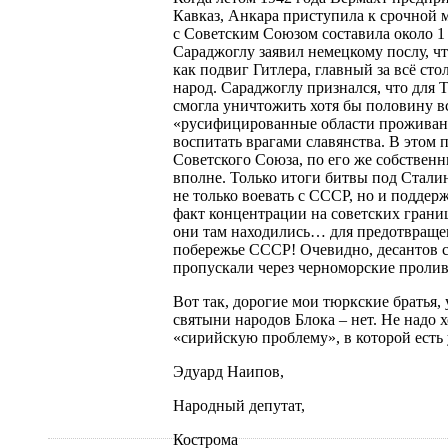
Кавказ, Анкара приступила к срочной 
с Советским Союзом составила около 1
Сараджоглу заявил немецкому послу, ч
как подвиг Гитлера, главный за всё сто
народ. Сараджоглу признался, что для 
смогла уничтожить хотя бы половину вс
«русифицированные области проживани
воспитать врагами славянства. В этом
Советского Союза, по его же собственн
вполне. Только итоги битвы под Стали
не только воевать с СССР, но и поддер
факт концентрации на советских границ
они там находились… для предотвраще
побережье СССР! Очевидно, десантов с
пропускали через черноморские прол
Вот так, дорогие мои тюркские братья,
святыни народов Блока – нет. Не надо х
«сирийскую проблему», в которой есть 
Эдуард Наипов,
Народный депутат,
Кострома