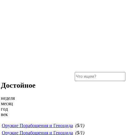
Достойное
неделя
месяц
год
век
Оружие Порабощения и Геноцида
(
5
/1)
Оружие Порабощения и Геноцида
(
5
/1)