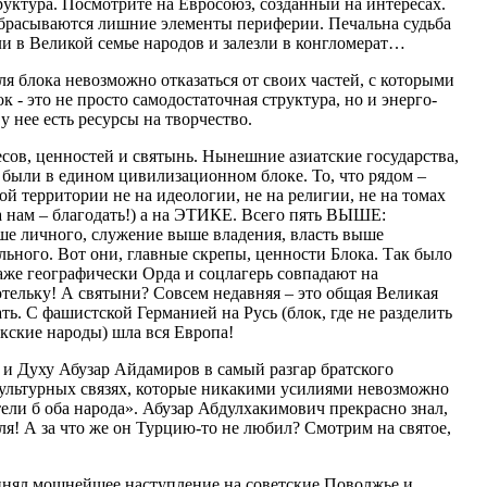
руктура. Посмотрите на Евросоюз, созданный на интересах.
отбрасываются лишние элементы периферии. Печальна судьба
и в Великой семье народов и залезли в конгломерат…
я блока невозможно отказаться от своих частей, с которыми
ок - это не просто самодостаточная структура, но и энерго-
у нее есть ресурсы на творчество.
сов, ценностей и святынь. Нынешние азиатские государства,
е были в едином цивилизационном блоке. То, что рядом –
й территории не на идеологии, не на религии, не на томах
, а нам – благодать!) а на ЭТИКЕ. Всего пять ВЫШЕ:
ше личного, служение выше владения, власть выше
ьного. Вот они, главные скрепы, ценности Блока. Так было
аже географически Орда и соцлагерь совпадают на
ютельку! А святыни? Совсем недавняя – это общая Великая
ть. С фашистской Германией на Русь (блок, где не разделить
кские народы) шла вся Европа!
и Духу Абузар Айдамиров в самый разгар братского
культурных связях, которые никакими усилиями невозможно
тели б оба народа». Абузар Абдулхакимович прекрасно знал,
я! А за что же он Турцию-то не любил? Смотрим на святое,
инял мощнейшее наступление на советские Поволжье и