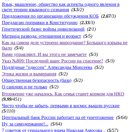
Язык, мышление, общество как аспекты одного явления в
свете теории языкового сознания
(
3.5
/2)
Предложения по организации обсуждения КОБ
(
2.67
/3)
Предлагаю поправки в Конституцию
(
2.33
/3)
Генетический базис войны цивилизаций
(
2
/1)
Матрица развода: отношения и возраст
(
5
/5)
Как на самом деле устроено мироздание? Большого взрыва не
было
(
5
/4)
Вами управляют. И вы этого не замечаете
(
5
/3)
Указ №809: Последний шанс России на спасение?
(
5
/3)
Подлёдные "одиссеи" Александра Моисеева
(
5
/2)
Этика жизни и вымирания
(
5
/2)
Общественная безопасность (база)
(
5
/2)
О санциях и не только
(
5
/2)
Вторжение уже началось. Как семья станет кормом для НКО
(
9.99
/451)
Чисто чтобы не забыть, первыми в космос вышли русские
(
5
/110)
Центральный банк России работает на её уничтожение
(
5
/64)
Ну, за самодержание!...
(
5
/64)
7 советов от гениального врача Николая Амосова .
(
5
/57)