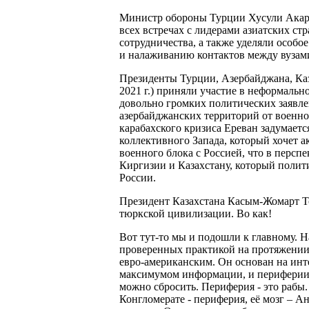
Министр обороны Турции Хусули Акар 
всех встречах с лидерами азиатских ст
сотрудничества, а также уделяли особ
и налаживанию контактов между вузам
Президенты Турции, Азербайджана, Каз
2021 г.) приняли участие в неформальн
довольно громких политических заявл
азербайджанских территорий от военно
карабахского кризиса Ереван задумаетс
коллективного Запада, который хочет 
военного блока с Россией, что в перспе
Киргизии и Казахстану, который полит
России.
Президент Казахстана Касым-Жомарт Т
тюркской цивилизации. Во как!
Вот тут-то мы и подошли к главному. 
проверенных практикой на протяжении 
евро-американским. Он основан на инт
максимумом информации, и периферии,
можно сбросить. Периферия - это рабы.
Конгломерате - периферия, её мозг – А