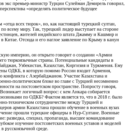
дов экс премьер-министр Турции Сулейман Демирель говорил,
 перспектива «определять политическое будущее
 «отца всех тюрок», но, как настоящий турецкий султан,
по всему миру. Так, турецкий лидер выступает на стороне
лестинцев, жителей индийского штата Джамму и Кашмир и
в Китае. Отсюда и его наглое заявление по Крыму в канун
нскую империю, он открыто говорит о создании «Армии
щего тюркоязычные страны. Потенциальные кандидаты в
байджан, Узбекистан, Казахстан, Киргизия и Туркмения. Ему
члены ОДКБ, в которую помимо России входит Армения,
о конфликта с Азербайджаном. Участие Казахстана и
енно-политическом блоке во главе с Турцией несомненно
нности на постсоветском пространстве. Попросту говоря,
 Возникает логичный вопрос: с кем Анкара собирается
оюзниками по ОДКБ? Фактом является то, что в 2018 г. было
нно-техническом сотрудничестве между Турцией и
ицеров армии Казахстана прошли обучение в военных вузах
обучение прошли турецкие офицеры в Нур-Султане. Военные
е: разведка, спецназ, пропаганда, высшее командование
лубокое изучение постсоветских военных уставов и моделей
 в русскоязычной среде.