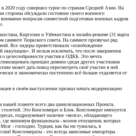
в 2020 году совершил турне по странам Средней Азии. На
ран стороны обсуждали состояние своего военного
ое внимание вопросам совместной подготовки военных кадров
и.
ахстана, Киргизии и Узбекистана в онлайн-режиме (31 марта
ом саммите Тюркского совета. На саммите прозвучал ряд
ений. Все лидеры приветствовали «освобождение
й оккупации». И нельзя исключать, что после завершения
я о целесообразности участия в ОДКБ. Это мечта
активизировать принцип домино среди других участников
ктиве может дать повод пересмотреть своё участие в ней
ически и экономически постепенно всё больше отдаляется от
окаев в своём выступлении призвал начать модернизацию
На нашей планете всего два цивилизационных Проекта,
столетий. Это Конгломерат и Блок. Конгломерат именуется
ересах, подразумевает наличие «мозга», обладающего
 где минимум функционала - козлов отпущения, которых
 Мозг - господин. Турция, как бы ни тужилась, в
нглия! Конгломераты - это всегда зависимые импортеры