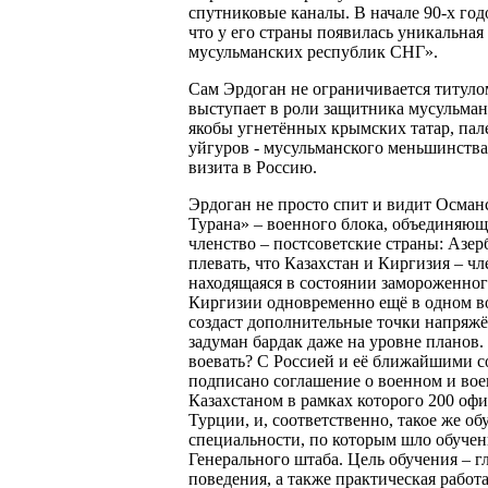
спутниковые каналы. В начале 90-х го
что у его страны появилась уникальная
мусульманских республик СНГ».
Сам Эрдоган не ограничивается титулом
выступает в роли защитника мусульман 
якобы угнетённых крымских татар, па
уйгуров - мусульманского меньшинства 
визита в Россию.
Эрдоган не просто спит и видит Осма
Турана» – военного блока, объединяю
членство – постсоветские страны: Азер
плевать, что Казахстан и Киргизия – 
находящаяся в состоянии замороженног
Киргизии одновременно ещё в одном во
создаст дополнительные точки напряжё
задуман бардак даже на уровне планов.
воевать? С Россией и её ближайшими с
подписано соглашение о военном и вое
Казахстаном в рамках которого 200 оф
Турции, и, соответственно, такое же 
специальности, по которым шло обучени
Генерального штаба. Цель обучения – г
поведения, а также практическая работа