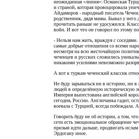
неожиданная «линия»: Османская Турци
и страной, которая провоцировала уни
Айдамиров - народный писатель Чечни,
родственник, дядя мамы. Бывал у него 
прочитать раньше не удосужился. Класс
войн. И вот что он говорил по этому по
- Нельзя нам жить, враждуя с соседями
самые добрые отношения со всеми народ
несмотря на всю жесточайшую политику
чеченцев и русских сложились уникаль
никакими усилиями невозможно разорват
А вот к туркам чеченский классик отн
Не буду зарываться ни в историю, ни в 
людей в определённую историческую эпо
Империя выпестована английской корол
сегодня, России. Англичанка гадит, ост
воевала с Турцией, всегда побеждала. 
Говорить буду не об истории, а том, что
сети есть эмоциональное обращение чеч
призыв идти дальше, продвигать ислам 
Эрдогану иное.