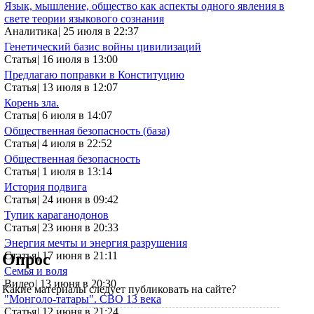
Язык, мышление, общество как аспекты одного явления в
свете теории языкового сознания
Аналитика
|
25 июля в 22:37
Генетический базис войны цивилизаций
Статья
|
16 июля в 13:00
Предлагаю поправки в Конституцию
Статья
|
13 июля в 12:07
Корень зла.
Статья
|
6 июля в 14:07
Общественная безопасность (база)
Статья
|
4 июля в 22:52
Общественная безопасность
Статья
|
1 июля в 13:14
История подвига
Статья
|
24 июня в 09:42
Тупик караганодонов
Статья
|
23 июня в 20:33
Энергия мечты и энергия разрушения
Статья
|
17 июня в 21:11
Опрос
Семья и воля
Видео
|
13 июня в 20:30
Какие материалы следует публиковать на сайте?
"Монголо-татары". СВО 13 века
Статья
|
12 июня в 21:24