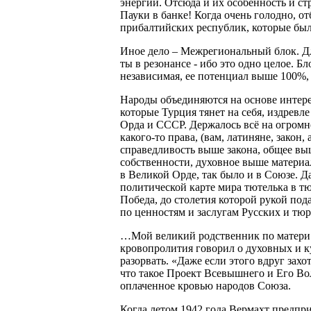
энергии. Отсюда и их особенность и ст
Пауки в банке! Когда очень голодно, 
прибалтийских республик, которые был
Иное дело – Межрегиональный блок. Дл
ты в резонансе - ибо это одно целое. Бл
независимая, ее потенциал выше 100%, 
Народы объединяются на основе интере
которые Турция тянет на себя, издревл
Орда и СССР. Держалось всё на огромно
какого-то права, (вам, латиняне, закон
справедливость выше закона, общее вы
собственности, духовное выше материал
в Великой Орде, так было и в Союзе. Д
политической карте мира тютелька в т
Победа, до столетия которой рукой пода
по ценностям и заслугам Русских и тюр
…Мой великий родственник по матери 
кровопролития говорил о духовных и 
разорвать. «Даже если этого вдруг захо
что такое Проект Всевышнего и Его Вол
оплаченное кровью народов Союза.
Когда летом 1942 года Вермахт предпр