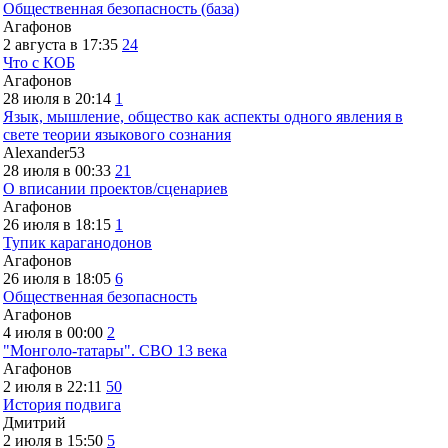
Общественная безопасность (база)
Агафонов
2 августа в 17:35
24
Что с КОБ
Агафонов
28 июля в 20:14
1
Язык, мышление, общество как аспекты одного явления в
свете теории языкового сознания
Alexander53
28 июля в 00:33
21
О вписании проектов/сценариев
Агафонов
26 июля в 18:15
1
Тупик караганодонов
Агафонов
26 июля в 18:05
6
Общественная безопасность
Агафонов
4 июля в 00:00
2
"Монголо-татары". СВО 13 века
Агафонов
2 июля в 22:11
50
История подвига
Дмитрий
2 июля в 15:50
5