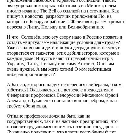
приложения Facebook и Alphabet. Российский Yandex
эвакуировал некоторых работников из Минска, о чем
писало издание The Bell со ссылкой на источники. Как
пишут в новостях, разработчик приложения Flo, на
которого в Беларуси работает 200 человек, рассматривает
переезд в Литву, Польшу или Великобританию.
И что, Соловьёв, всю эту свору надо в Россию позвать и
создать «виртуалам» надлежащие условия для «труда»?
Уже сегодня наши дети и внуки деградируют, не могут
оторваться от гаджетов, этих дебилизаторов, которые в
каждом доме! И пусть валят эти разработчики игр в
Украину, Литву, Польшу или саму Англию! Они там
очень нужны. А мы жить хотим! О ком заботишься
либерал-пропагандист?
А Батько, которого на дух не переносят либералы, о ком
заботится? Оказывается, на встрече с председателем
Федерации профсоюзов Белоруссии Михаилом Ордой
Александр Лукашенко поставил вопрос ребром, как и
требует обстановка.
Отныне профсоюзы должны быть как на
государственных, так и на частных предприятиях, что
позволит трудящимся понимать позицию государства.
Лукашенко подчеркнул, что власти республики будут