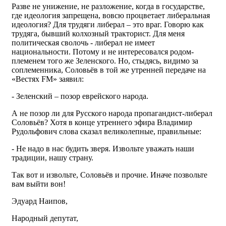
Разве не унижение, не разложение, когда в государстве,
где идеология запрещена, вовсю процветает либеральная
идеология? Для трудяги либерал – это враг. Говорю как
трудяга, бывший колхозный тракторист. Для меня
политическая сволочь - либерал не имеет
национальности. Потому и не интересовался родом-
племенем того же Зеленского. Но, стыдясь, видимо за
соплеменника, Соловьёв в той же утренней передаче на
«Вестях FM» заявил:
- Зеленский – позор еврейского народа.
А не позор ли для Русского народа пропагандист-либерал
Соловьёв? Хотя в конце утреннего эфира Владимир
Рудольфович слова сказал великолепные, правильные:
- Не надо в нас будить зверя. Извольте уважать наши
традиции, нашу страну.
Так вот и извольте, Соловьёв и прочие. Иначе позвольте
вам выйти вон!
Эдуард Наипов,
Народный депутат,