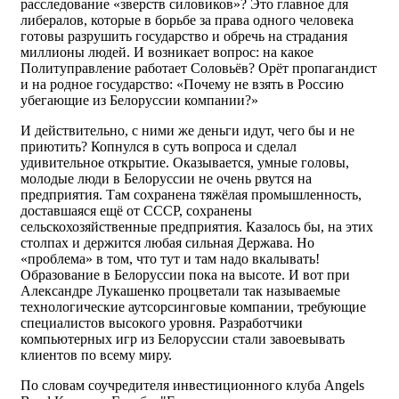
расследование «зверств силовиков»? Это главное для
либералов, которые в борьбе за права одного человека
готовы разрушить государство и обречь на страдания
миллионы людей. И возникает вопрос: на какое
Политуправление работает Соловьёв? Орёт пропагандист
и на родное государство: «Почему не взять в Россию
убегающие из Белоруссии компании?»
И действительно, с ними же деньги идут, чего бы и не
приютить? Копнулся в суть вопроса и сделал
удивительное открытие. Оказывается, умные головы,
молодые люди в Белоруссии не очень рвутся на
предприятия. Там сохранена тяжёлая промышленность,
доставшаяся ещё от СССР, сохранены
сельскохозяйственные предприятия. Казалось бы, на этих
столпах и держится любая сильная Держава. Но
«проблема» в том, что тут и там надо вкалывать!
Образование в Белоруссии пока на высоте. И вот при
Александре Лукашенко процветали так называемые
технологические аутсорсинговые компании, требующие
специалистов высокого уровня. Разработчики
компьютерных игр из Белоруссии стали завоевывать
клиентов по всему миру.
По словам соучредителя инвестиционного клуба Angels