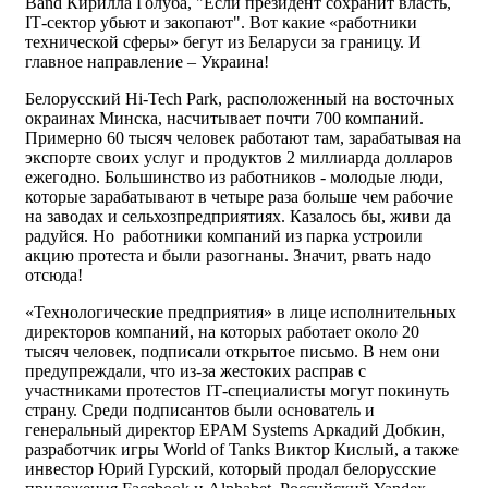
Band Кирилла Голуба, "Если президент сохранит власть,
ІТ-сектор убьют и закопают". Вот какие «работники
технической сферы» бегут из Беларуси за границу. И
главное направление – Украина!
Белорусский Hi-Tech Park, расположенный на восточных
окраинах Минска, насчитывает почти 700 компаний.
Примерно 60 тысяч человек работают там, зарабатывая на
экспорте своих услуг и продуктов 2 миллиарда долларов
ежегодно. Большинство из работников - молодые люди,
которые зарабатывают в четыре раза больше чем рабочие
на заводах и сельхозпредприятиях. Казалось бы, живи да
радуйся. Но работники компаний из парка устроили
акцию протеста и были разогнаны. Значит, рвать надо
отсюда!
«Технологические предприятия» в лице исполнительных
директоров компаний, на которых работает около 20
тысяч человек, подписали открытое письмо. В нем они
предупреждали, что из-за жестоких расправ с
участниками протестов ІТ-специалисты могут покинуть
страну. Среди подписантов были основатель и
генеральный директор EPAM Systems Аркадий Добкин,
разработчик игры World of Tanks Виктор Кислый, а также
инвестор Юрий Гурский, который продал белорусские