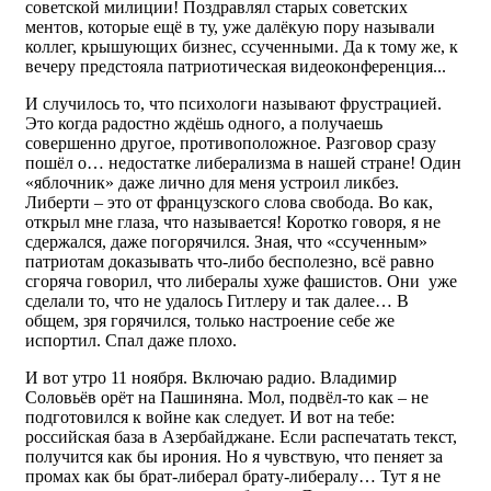
советской милиции! Поздравлял старых советских
ментов, которые ещё в ту, уже далёкую пору называли
коллег, крышующих бизнес, ссученными. Да к тому же, к
вечеру предстояла патриотическая видеоконференция...
И случилось то, что психологи называют фрустрацией.
Это когда радостно ждёшь одного, а получаешь
совершенно другое, противоположное. Разговор сразу
пошёл о… недостатке либерализма в нашей стране! Один
«яблочник» даже лично для меня устроил ликбез.
Либерти – это от французского слова свобода. Во как,
открыл мне глаза, что называется! Коротко говоря, я не
сдержался, даже погорячился. Зная, что «ссученным»
патриотам доказывать что-либо бесполезно, всё равно
сгоряча говорил, что либералы хуже фашистов. Они уже
сделали то, что не удалось Гитлеру и так далее… В
общем, зря горячился, только настроение себе же
испортил. Спал даже плохо.
И вот утро 11 ноября. Включаю радио. Владимир
Соловьёв орёт на Пашиняна. Мол, подвёл-то как – не
подготовился к войне как следует. И вот на тебе:
российская база в Азербайджане. Если распечатать текст,
получится как бы ирония. Но я чувствую, что пеняет за
промах как бы брат-либерал брату-либералу… Тут я не