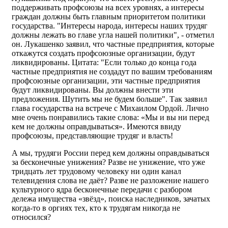
поддерживать профсоюзы на всех уровнях, а интересы
граждан должны быть главным приоритетом политики
государства. "Интересы народа, интересы наших трудяг
должны лежать во главе угла нашей политики", - отметил
он. Лукашенко заявил, что частные предприятия, которые
откажутся создать профсоюзные организации, будут
ликвидированы. Цитата: "Если только до конца года
частные предприятия не создадут по вашим требованиям
профсоюзные организации, эти частные предприятия
будут ликвидированы. Вы должны внести эти
предложения. Шутить мы не будем больше". Так заявил
глава государства на встрече с Михаилом Ордой. Лично
мне очень понравились такие слова: «Мы и вы ни перед
кем не должны оправдываться». Имеются ввиду
профсоюзы, представляющие трудяг и власть!
А мы, трудяги России перед кем должны оправдываться
за бесконечные унижения? Разве не унижение, что уже
тридцать лет трудовому человеку ни один канал
телевидения слова не даёт? Разве не разложение нашего
культурного ядра бесконечные передачи с разбором
дележа имущества «звёзд», поиска наследников, зачатых
когда-то в оргиях тех, кто к трудягам никогда не
относился?