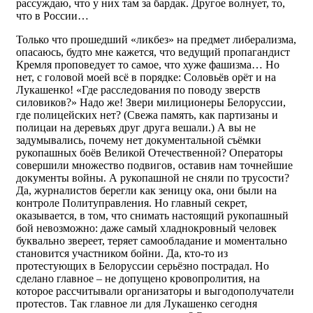
рассуждаю, что у них там за бардак. Другое волнует, то,
что в России…
Только что прошедший «ликбез» на предмет либерализма,
опасаюсь, будто мне кажется, что ведущий пропагандист
Кремля проповедует то самое, что хуже фашизма… Но
нет, с головой моей всё в порядке: Соловьёв орёт и на
Лукашенко! «Где расследования по поводу зверств
силовиков?» Надо же! Звери милиционеры Белоруссии,
где полицейских нет? (Свежа память, как партизаны и
полицаи на деревьях друг друга вешали.) А вы не
задумывались, почему нет документальной съёмки
рукопашных боёв Великой Отечественной? Операторы
совершили множество подвигов, оставив нам точнейшие
документы войны. А рукопашной не сняли по трусости?
Да, журналистов берегли как зеницу ока, они были на
контроле Политуправления. Но главный секрет,
оказывается, в том, что снимать настоящий рукопашный
бой невозможно: даже самый хладнокровный человек
буквально звереет, теряет самообладание и моментально
становится участником бойни. Да, кто-то из
протестующих в Белоруссии серьёзно пострадал. Но
сделано главное – не допущено кровопролития, на
которое рассчитывали организаторы и выгодополучатели
протестов. Так главное ли для Лукашенко сегодня