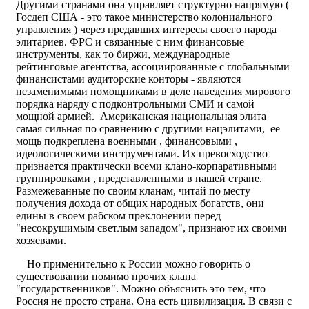
Другими странами она управляет структурно напрямую (
Госдеп США - это такое министерство колониального
управления ) через предавших интересы своего народа
элитариев. ФРС и связанные с ним финансовые
инструменты, как то биржи, международные
рейтинговые агентства, ассоциированные с глобальными
финансистами аудиторские конторы - являются
незаменимыми помощниками в деле наведения мирового
порядка наряду с подконтрольными СМИ и самой
мощной армией. Американская национальная элита
самая сильная по сравнению с другими нацэлитами, ее
мощь подкреплена военными , финансовыми ,
идеологическими инструментами. Их превосходство
признается практически всеми клано-корпаративными
группировками , представленными в нашей стране.
Размежеванные по своим кланам, читай по месту
получения дохода от общих народных богатств, они
едины в своем рабском преклонении перед
"несокрушимым светлым западом", признают их своими
хозяевами.
Но применительно к России можно говорить о
существовании помимо прочих клана
"государственников". Можно объяснить это тем, что
Россия не просто страна. Она есть цивилизация. В связи с