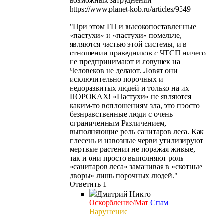
возможных затруднений"
https://www.planet-kob.ru/articles/9349
"При этом ГП и высокопоставленные
«пастухи» и «пастухи» помельче,
являются частью этой системы, и в
отношении праведников с ЧТСП ничего
не предпринимают и ловушек на
Человеков не делают. Ловят они
исключительно порочных и
недоразвитых людей и только на их
ПОРОКАХ! «Пастухи» не являются
каким-то воплощениям зла, это просто
безнравственные люди с очень
ограниченным Различением,
выполняющие роль санитаров леса. Как
плесень и навозные черви утилизируют
мертвые растения не поражая живые,
так и они просто выполняют роль
«санитаров леса» заманивая в «скотные
дворы» лишь порочных людей."
Ответить
1
Дмитрий
Никто
Оскорбление/Мат
Спам
Нарушение