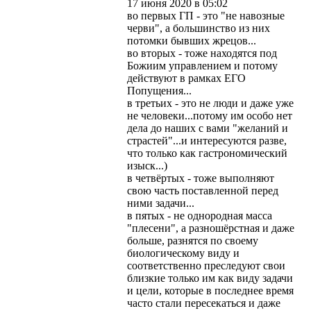
17 июня 2020 в 05:02
во первых ГП - это "не навозные
черви", а большинство из них
потомки бывших жрецов...
во вторых - тоже находятся под
Божиим управлением и потому
действуют в рамках ЕГО
Попущения...
в третьих - это не люди и даже уже
не человеки...потому им особо нет
дела до наших с вами "желаний и
страстей"...и интересуются разве,
что только как гастрономический
изыск...)
в четвёртых - тоже выполняют
свою часть поставленной перед
ними задачи...
в пятых - не однородная масса
"плесени", а разношёрстная и даже
больше, разнятся по своему
биологическому виду и
соответственно преследуют свои
близкие только им как виду задачи
и цели, которые в последнее время
часто стали пересекаться и даже