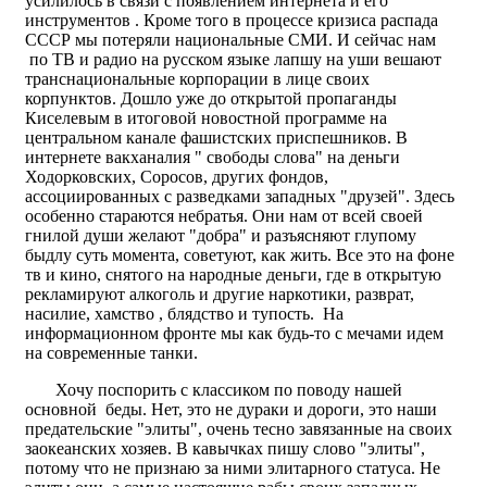
усилилось в связи с появлением интернета и его
инструментов . Кроме того в процессе кризиса распада
СССР мы потеряли национальные СМИ. И сейчас нам
по ТВ и радио на русском языке лапшу на уши вешают
транснациональные корпорации в лице своих
корпунктов. Дошло уже до открытой пропаганды
Киселевым в итоговой новостной программе на
центральном канале фашистских приспешников. В
интернете вакханалия " свободы слова" на деньги
Ходорковских, Соросов, других фондов,
ассоциированных с разведками западных "друзей". Здесь
особенно стараются небратья. Они нам от всей своей
гнилой души желают "добра" и разъясняют глупому
быдлу суть момента, советуют, как жить. Все это на фоне
тв и кино, снятого на народные деньги, где в открытую
рекламируют алкоголь и другие наркотики, разврат,
насилие, хамство , блядство и тупость. На
информационном фронте мы как будь-то с мечами идем
на современные танки.
Хочу поспорить с классиком по поводу нашей
основной беды. Нет, это не дураки и дороги, это наши
предательские "элиты", очень тесно завязанные на своих
заокеанских хозяев. В кавычках пишу слово "элиты",
потому что не признаю за ними элитарного статуса. Не