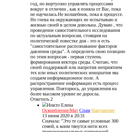
год, но виртуозно управлять процессами
вокруг в отличии , как я поняла от Вас, пока
не научилась.Не волшебник, пока в процессе.
Но гнева на окружающих не испытываю и
жизнью своей в целом довольна. Думаю , что
проведение самостоятельного исследования
по актуальным вопросам, стоящим на
политической повестке дня - это и есть
"самостоятельное распознавание факторов
давления среды". А определить свою позицию
по этим вопросам - первая ступень
формирования вектора среды. Считаю, что
своей поддержкой или напротив неприятием
тех или иных политических инициатив мы
создаем информационное поле. А
распространение информации есть процесс
управления. Повторюсь, до управления на
более высоком уровне не доросла.
Ответить
2
Никто
Елена
Оскорбление/Мат
Спам
Нарушение
13 июня 2020 в 20:31
Сначала: "Это те самые условные 300
семей, к коим тянутся нити всех
транснациональных корпораций,