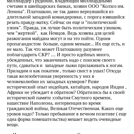
миллиардер Грудинин, владеющий миллиардными
счетами в швейцарских банках, хозяин ООО "Колхоз им.
Ленина". Платошкин, не так давно вернувшийся из
длительной западной командировки, с порога взявшийся
резать правду-матку. Сейчас он еще и "политический
узник". Правда, уж лучше быть политическим узником,
чем "жертвой", как Немцов. Ведь хозяева для целей
разжигания майдана могут и на это пойти. Одним
пропагандистом больше, одним меньше... Их еще есть, и
не мало. Так что может Платошкину разумнее
поблагодарить СКР? .... И просто идейных много,
убежденных, что заканчивать надо с поиском своего
пути, сдаваться и западные лыжи прилаживать к ногам.
Приладим и как покатим , только свист в ушах! Откуда
такая железобетонная уверенность у них в
человеколюбии их западных кумиров? Разве
исторический опыт индейцев, китайцев, народов Индии ,
Африки не убеждает в обратном? Обратились бы к своей
исторической памяти :события Смутного времени,
нашествие Наполеона, интервенция во время
гражданской войны, Великая Отечественная. Каких еще
уроков надо? Только пребывание в вечном позитиве ( еще
одна форма помешательства) мешает видеть очевидные
вещи.