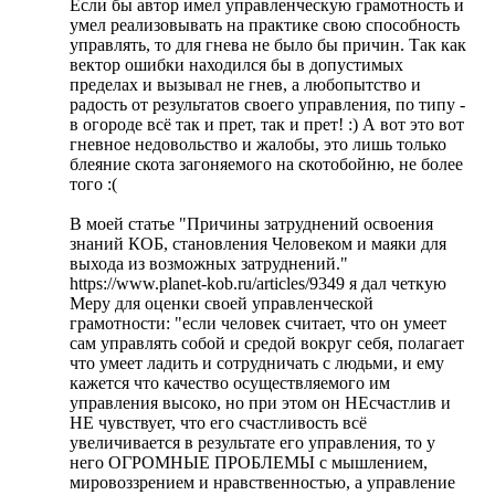
Если бы автор имел управленческую грамотность и
умел реализовывать на практике свою способность
управлять, то для гнева не было бы причин. Так как
вектор ошибки находился бы в допустимых
пределах и вызывал не гнев, а любопытство и
радость от результатов своего управления, по типу -
в огороде всё так и прет, так и прет! :) А вот это вот
гневное недовольство и жалобы, это лишь только
блеяние скота загоняемого на скотобойню, не более
того :(
В моей статье "Причины затруднений освоения
знаний КОБ, становления Человеком и маяки для
выхода из возможных затруднений."
https://www.planet-kob.ru/articles/9349 я дал четкую
Меру для оценки своей управленческой
грамотности: "если человек считает, что он умеет
сам управлять собой и средой вокруг себя, полагает
что умеет ладить и сотрудничать с людьми, и ему
кажется что качество осуществляемого им
управления высоко, но при этом он НЕсчастлив и
НЕ чувствует, что его счастливость всё
увеличивается в результате его управления, то у
него ОГРОМНЫЕ ПРОБЛЕМЫ с мышлением,
мировоззрением и нравственностью, а управление