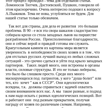
этот процесс проходил - тема для отдельной статьи.
Ломоносов Тютчев, Достоевский, Пушкин, говорили об
этом красноречиво. Очень интересно подошел к вопросу
А.Пыжиков. Тема не нова, углубляться не будем. Для
нашей статьи только обозначим.
Так вот для страны, для дела ее развития это большая
проблема. В 90 - е вся эта свора шакалов сладострастно
собирала крохи со стола западных львов на пиршестве
разграбления России. Преисполненные благодарности,
они и сейчас верой и правдой готовы им служить.
Краеугольным камнем их картины мира является
уверенность в непобедимости своих хозяев и в том , что
для отсталых русских лучший выход из любых сложных
ситуаций - это срочно сдаться и уйти под крыло западных
партнеров. Таких людей много, они встроены в органы
власти, силовые структуры. И это не только либералы,
это было бы слишком просто. Среди них много
маскирующихся под патриотов, у кого "душа болит" или
тех, кто хочет " как в СССР". Они идеологически
всеядны, т.к. должны справиться с задачей охватить
своим вниманием всех нас. А мы такие разные, и подход
к нам надо искать с разных идеологических позиций. Вот
и работают они под разным прикрытием, получая
награду от хозяев по различным схемам. Например,