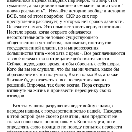
изменилось в целях западных партнеров, что мир стал
гуманнее , а вы цивилизованнее и сможете вписаться в "
новую реальность". Изучайте историю вообще и историю
ВОВ, там об этом подробно. СКР до сих пор
преступления расследует, у которых нет сроков давности.
Освежите память. Это поможет занять верную позицию.
Настало время, когда открыто обнажается
несостоятельность не только существующего
общественного устройства, экономики, институтов
государственной власти, но и мировоззрения
большинства типа «моя хата с краю». Все расплачиваются
за своё невежество и отрицание действительности.
Сейчас подходящее время, чтобы сбросить с себя шоры.
Кого бы вы не слушали, что бы вы ни читали, какое бы
образование вы ни получили, Вы и только Вы, а также
близкие будут отвечать за все последствия ваших
решений. Впрочем, так было всегда. Пора открыто
взглянуть на жизнь и произвести переоценку своих
взглядов.
Вся эта машина разрушения ведет войну с нами, с
народом нашим, с государственностью нашей. Находясь
в этой острой фазе своего развития , нам предстоит не
только голосовать по поправкам к Конституции, но и
определять свою позицию по поводу попыток перевести