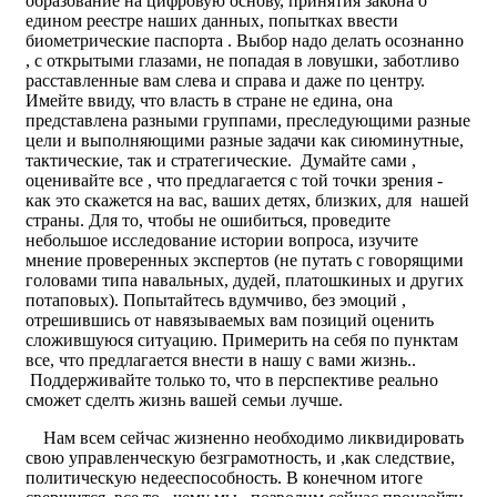
образование на цифровую основу, принятия закона о
едином реестре наших данных, попытках ввести
биометрические паспорта . Выбор надо делать осознанно
, с открытыми глазами, не попадая в ловушки, заботливо
расставленные вам слева и справа и даже по центру.
Имейте ввиду, что власть в стране не едина, она
представлена разными группами, преследующими разные
цели и выполняющими разные задачи как сиюминутные,
тактические, так и стратегические. Думайте сами ,
оценивайте все , что предлагается с той точки зрения -
как это скажется на вас, ваших детях, близких, для нашей
страны. Для то, чтобы не ошибиться, проведите
небольшое исследование истории вопроса, изучите
мнение проверенных экспертов (не путать с говорящими
головами типа навальных, дудей, платошкиных и других
потаповых). Попытайтесь вдумчиво, без эмоций ,
отрешившись от навязываемых вам позиций оценить
сложившуюся ситуацию. Примерить на себя по пунктам
все, что предлагается внести в нашу с вами жизнь..
Поддерживайте только то, что в перспективе реально
сможет сделть жизнь вашей семьи лучше.
Нам всем сейчас жизненно необходимо ликвидировать
свою управленческую безграмотность, и ,как следствие,
политическую недееспособность. В конечном итоге