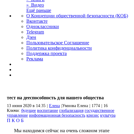
» Видео
Ещё раньше
О Концепции общественной безопасности (КОБ)
Вконтакте
Одноклассники
Telegram
Дзен
Пользовательское Соглашение
Политика конфиденциальности
Поддержка проекта
Реклама
тест на дееспособность для нашего общества
13 июня 2020 в 14:35
|
Елена
|
Умнова Елена
|
1774
|
16
Ключи:
будущее
воспитание
глобализация
государственное
управление
информационная безопасность
кризис
культура
П
К
О
Б
Мы находимся сейчас на очень сложном этапе