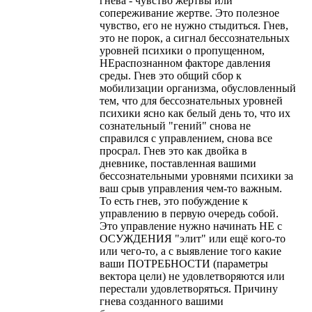
гнева - чувство жертвы или
сопереживание жертве. Это полезное
чувство, его не нужно стыдиться. Гнев,
это не порок, а сигнал бессознательных
уровней психики о пропущенном,
НЕраспознанном факторе давления
среды. Гнев это общий сбор к
мобилизации организма, обусловленный
тем, что для бессознательных уровней
психики ясно как белый день то, что их
сознательный "гений" снова не
справился с управлением, снова все
просрал. Гнев это как двойка в
дневнике, поставленная вашими
бессознательными уровнями психики за
ваш срыв управления чем-то важным.
То есть гнев, это побуждение к
управлению в первую очередь собой.
Это управление нужно начинать НЕ с
ОСУЖДЕНИЯ "элит" или ещё кого-то
или чего-то, а с выявление того какие
ваши ПОТРЕБНОСТИ (параметры
вектора цели) не удовлетворяются или
перестали удовлетворяться. Причину
гнева созданного вашими