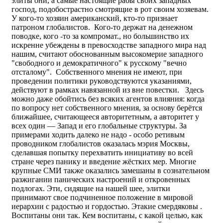
элиты они, а самые настоящие рабы своих западных
господ, подобострастно смотрящие в рот своим хозяевам.
У кого-то хозяин американский, кто-то признает
патроном глобалистов. Кого-то держат на денежном
поводке, кого -то за компромат., но большинство их
искренне убеждены в превосходстве западного мира над
нашим, считают обоснованным высокомерие западного
"свободного и демократичного" к русскому "вечно
отсталому". Собственного мнения не имеют, при
проведении политики руководствуются указаниями,
действуют в рамках навязанной из вне повестки. Здесь
можно даже обойтись без всяких агентов влияния: когда
по вопросу нет собственного мнения, за основу берётся
ближайшее, считающееся авторитетным, а авторитет у
всех один — Запад и его глобальные структуры. За
примерами ходить далеко не надо - особо ретивым
проводником глобалистов оказалась мэрия Москвы,
сделавшая попытку перехватить инициативу во всей
стране через панику и введение жёстких мер. Многие
крупные СМИ также оказались замешаны в сознательном
разжигании панических настроений и откровенных
подлогах. Эти, сидящие на нашей шее, элитки
принимают свое подчиненное положение в мировой
иерархии с радостью и гордостью. Этакие смердяковы .
Воспитаны они так. Кем воспитаны, с какой целью, как