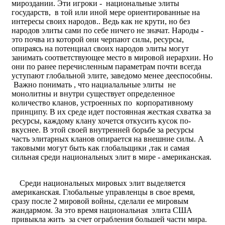
мироздании. Эти игроки - национальные элиты
государств, в той или иной мере ориентированные на
интересы своих народов.. Ведь как не крути, но без
народов элиты сами по себе ничего не значат. Народы -
это почва из которой они черпают силы, ресурсы,
опираясь на потенциал своих народов элиты могут
занимать соответствующее место в мировой иерархии. Но
они по ранее перечисленным параметрам почти всегда
уступают глобальной элите, заведомо менее дееспособны.
Важно понимать , что нациалальные элиты не
монолитны и внутри существует определенное
количество кланов, устроенных по корпоративному
принципу. В их среде идет постоянная жесткая схватка за
ресурсы, каждому клану хочется откусить кусок по-
вкуснее. В этой своей внутренней борьбе за ресурсы
часть элитарных кланов опирается на внешние силы. А
таковыми могут быть как глобальщики ,так и самая
сильная среди национальных элит в мире - американская.
Среди национальных мировых элит выделяется
американская. Глобальные управленцы в свое время,
сразу после 2 мировой войны, сделали ее мировым
жандармом. За это время национальная элита США
привыкла жить за счет ограбления большей части мира.