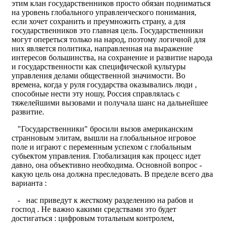
этим клан государственников просто обязан подниматься
на уровень глобального управленческого понимания,
если хочет сохранить и преумножить страну, а для
государственников это главная цель. Государственники
могут опереться только на народ, поэтому логичной для
них является политика, направленная на выражение
интересов большинства, на сохранение и развитие народа
и государственности как специфической культуры
управления делами общественной значимости. Во
времена, когда у руля государства оказывались люди ,
способные нести эту ношу, Россия справлялась с
тяжелейшими вызовами и получала шанс на дальнейшее
развитие.
"Государственники" бросили вызов американским
странновым элитам, вышли на глобальньное игровое
поле и играют с переменным успехом с глобальным
субьектом управления. Глобализация как процесс идет
давно, она объективно необходима. Основной вопрос -
какую цель она должна преследовать. В пределе всего два
варианта :
- нас приведут к жесткому разделению на рабов и
господ . Не важно какими средствами это будет
достигаться : цифровым тотальным контролем,