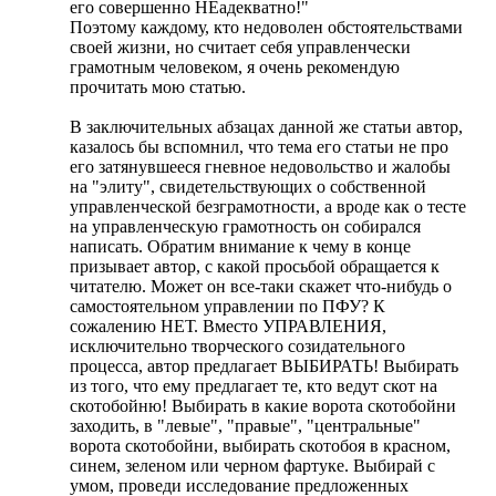
его совершенно НЕадекватно!"
Поэтому каждому, кто недоволен обстоятельствами
своей жизни, но считает себя управленчески
грамотным человеком, я очень рекомендую
прочитать мою статью.
В заключительных абзацах данной же статьи автор,
казалось бы вспомнил, что тема его статьи не про
его затянувшееся гневное недовольство и жалобы
на "элиту", свидетельствующих о собственной
управленческой безграмотности, а вроде как о тесте
на управленческую грамотность он собирался
написать. Обратим внимание к чему в конце
призывает автор, с какой просьбой обращается к
читателю. Может он все-таки скажет что-нибудь о
самостоятельном управлении по ПФУ? К
сожалению НЕТ. Вместо УПРАВЛЕНИЯ,
исключительно творческого созидательного
процесса, автор предлагает ВЫБИРАТЬ! Выбирать
из того, что ему предлагает те, кто ведут скот на
скотобойню! Выбирать в какие ворота скотобойни
заходить, в "левые", "правые", "центральные"
ворота скотобойни, выбирать скотобоя в красном,
синем, зеленом или черном фартуке. Выбирай с
умом, проведи исследование предложенных