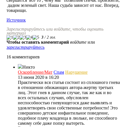
свершится все то , чему мы позволим сейчас произойти,
дадим зеленый свет. Наша судьба зависит от нас. Вперед,
товарищи.
Источник
Зарегистрируйтесь или войдите, чтобы оценить
материал
3
/
2
гол.
Чтобы оставить комментарий
войдите
или
зарегистрируйтесь
16 комментариев
Никто
Оскорбление/Мат
Спам
Нарушение
13 июня 2020 в 16:20
Практически вся статья состоит из сплошного гнева
в отношении обижающих автора-жертву третьих
лиц. Этот гнев в данном случае, так же как и во
всех остальных случаях, обусловлен
неспособностью гневующегося даже выявлять и
удовлетворять свои собственные потребности! Это
совершенно детское инфантильное поведение,
подобное плачу младенца в люльке, не способного
самому себе даже попку вытереть.