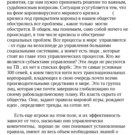
развития, где нам нужно принимать решение по важным,
судьбоносным вопросам. Ситуация усугубляется тем, что
на фоне короновирусного мирового кризиса (
кризиса под прикрытием короны) в нашем обществе
обострились все проблемы , какие только могли
обострится. В общем, мы понимаем, само собой ничего не
происходит, в том числе кризисы и обострение
социальных проблем. Все процессы в мире управляются
- от езды на велосипеде до управления большими
социальными системами, а значит есть люди , которые
стоят во главе этих управленческих процессов. Кто же
является субъектами управления? Эти люди не рисуются
на ТВ , их нет в списках форбс. Это те самые условные
300 семей, к коим тянутся нити всех транснациональных
корпораций, владеющих в свою очередь почти всеми
производительными средствами в мире. Это та группа
лиц, которая уже почти завершила глобализацию по
своему рабовладельческому плану. Их власть скрыта от
общества. Они, задают правила мировой игры, рождают
идеи , определяют тренды. на сотни лет.
Есть еще игроки на этом поле, и их эффективность
зависит от того, насколько они управленчески
компетентны, хорошо ли они понимают установленные
правила, имеют ли весь объем необходимых знаний о