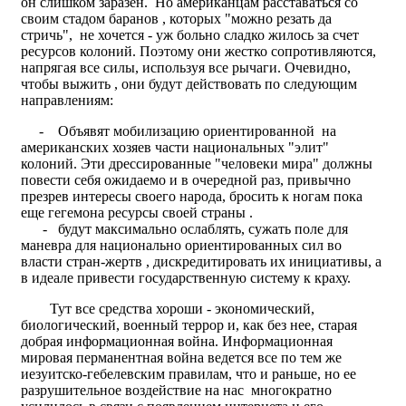
он слишком заразен. Но американцам расставаться со
своим стадом баранов , которых "можно резать да
стричь", не хочется - уж больно сладко жилось за счет
ресурсов колоний. Поэтому они жестко сопротивляются,
напрягая все силы, используя все рычаги. Очевидно,
чтобы выжить , они будут действовать по следующим
направлениям:
- Объявят мобилизацию ориентированной на
американских хозяев части национальных "элит"
колоний. Эти дрессированные "человеки мира" должны
повести себя ожидаемо и в очередной раз, привычно
презрев интересы своего народа, бросить к ногам пока
еще гегемона ресурсы своей страны .
- будут максимально ослаблять, сужать поле для
маневра для национально ориентированных сил во
власти стран-жертв , дискредитировать их инициативы, а
в идеале привести государственную систему к краху.
Тут все средства хороши - экономический,
биологический, военный террор и, как без нее, старая
добрая информационная война. Информационная
мировая перманентная война ведется все по тем же
иезуитско-гебелевским правилам, что и раньше, но ее
разрушительное воздействие на нас многократно