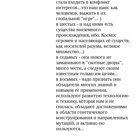
стала входить в конфликт
интересов...это наш шанс как
человеков, выжить в их
глобальной "игре"... )
в шестых - и над ними есть
существа внеземного
происхождения, ибо, Космос
огромен и населяющих её существ,
как носителей разума, великое
множество...)
в седьмых - они никого не
заманивают в "скотные дворы",
много чести, а следуют своим
известным только им целям...
в восьмых - надо признать они
обладатели многих знаний и
навыков её применения,
используют развитую технологию
и технику, которая нам и не
снилась, обладают достижениями
в области генетического
конструирования и направленных
мутаций, и активно ею
пользуются...