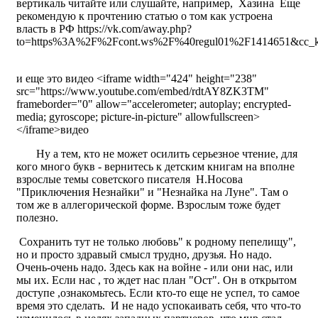
вертикаль читайте или слушайте, например, Хазина Еще
рекомендую к прочтению статью о том как устроена
власть в РФ https://vk.com/away.php?
to=https%3A%2F%2Fcont.ws%2F%40regul01%2F1414651&cc_
и еще это видео <iframe width="424" height="238"
src="https://www.youtube.com/embed/rdtAY8ZK3TM"
frameborder="0" allow="accelerometer; autoplay; encrypted-
media; gyroscope; picture-in-picture" allowfullscreen>
</iframe>видео
Ну а тем, кто не может осилить серьезное чтение, для
кого много букв - вернитесь к детским книгам на вполне
взрослые темы советского писателя Н.Носова
"Приключения Незнайки" и "Незнайка на Луне". Там о
том же в аллегорической форме. Взрослым тоже будет
полезно.
Сохранить тут не только любовь" к родному пепелищу",
но и просто здравый смысл трудно, друзья. Но надо.
Очень-очень надо. Здесь как на войне - или они нас, или
мы их. Если нас , то ждет нас план "Ост". Он в открытом
доступе ,ознакомьтесь. Если кто-то еще не успел, то самое
время это сделать. И не надо успокаивать себя, что что-то