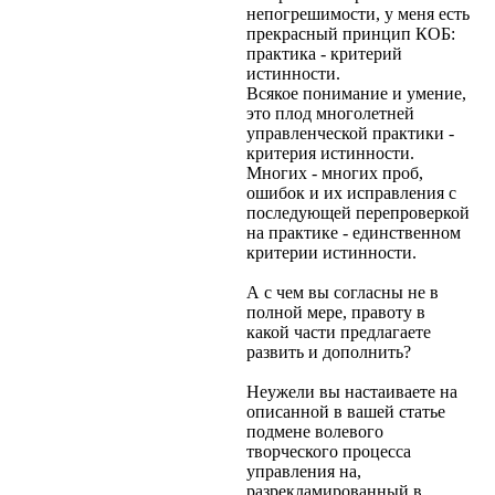
непогрешимости, у меня есть
прекрасный принцип КОБ:
практика - критерий
истинности.
Всякое понимание и умение,
это плод многолетней
управленческой практики -
критерия истинности.
Многих - многих проб,
ошибок и их исправления с
последующей перепроверкой
на практике - единственном
критерии истинности.
А с чем вы согласны не в
полной мере, правоту в
какой части предлагаете
развить и дополнить?
Неужели вы настаиваете на
описанной в вашей статье
подмене волевого
творческого процесса
управления на,
разрекламированный в