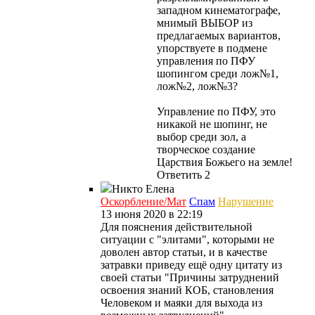
западном кинематографе,
мнимый ВЫБОР из
предлагаемых вариантов,
упорствуете в подмене
управления по ПФУ
шопингом среди лож№1,
лож№2, лож№3?
Управление по ПФУ, это
никакой не шопинг, не
выбор среди зол, а
творческое создание
Царствия Божьего на земле!
Ответить
2
Никто
Елена
Оскорбление/Мат
Спам
Нарушение
13 июня 2020 в 22:19
Для пояснения действительной
ситуации с "элитами", которыми не
доволен автор статьи, и в качестве
затравки приведу ещё одну цитату из
своей статьи "Причины затруднений
освоения знаний КОБ, становления
Человеком и маяки для выхода из