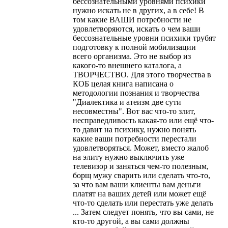
бессознательными уровнями психики
нужно искать не в других, а в себе! В
том какие ВАШИ потребности не
удовлетворяются, искать о чем ваши
бессознательные уровни психики трубят
подготовку к полной мобилизации
всего организма. Это не выбор из
какого-то внешнего каталога, а
ТВОРЧЕСТВО. Для этого творчества в
КОБ целая книга написана о
методологии познания и творчества
"Диалектика и атеизм две сути
несовместны". Вот вас что-то злит,
несправедливость какая-то или ещё что-
то давит на психику, нужно понять
какие ваши потребности перестали
удовлетворяться. Может, вместо жалоб
на элиту нужно выключить уже
телевизор и заняться чем-то полезным,
борщ мужу сварить или сделать что-то,
за что вам ваши клиенты вам деньги
платят на ваших детей или может ещё
что-то сделать или перестать уже делать
... Затем следует понять, что вы сами, не
кто-то другой, а вы сами должны