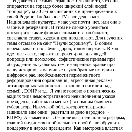
И даже это не самое страшное. Страшно то, что они
опираются на гораздо более широкий слой людей
"попроще", за 30 лет воспитанных в пренебрежении к
своей Родине. Глобальное TV свое дело знает.
Национальной культуры у нас уже почти нет, или она в
загоне, в резервации. В этом не сложно убедиться -
посмотрите какие фильмы снимают за госбюджет,
спектакли ставят, художников продвигают. Для изучения
темы отсылаю на сайт "Научи хорошему". В общем ,
перековывают нас - будь здоров, только держись. В ход
идет все - секс, наркотики, рокен-ролл для людей
попроще или помоложе, софистические приемы при
обсуждении актуальных тем, изощренное вранье про
нашу историю, заманчивые наукообразные истории о
цифровом рае, необходимости перманентного
реформирования образования , агрессивная реклама
антинародных законов типа законов о насилии над
семьей , ЕФИР и тд. Я уж не говорю о политических
акциях типа демонстративного невыполнения указов
президента, саботаж на местах ( вспомним бывшего
губернатора Иркутской обл., которого так рьяно
защищали еще одни "радетили за дело народное" -
КПРФ), А знаменитая , бесполезная, пенсионная реформа,
главной и единственной целью которой было обрушить
поддержку в народе президента. Как выстроена властная