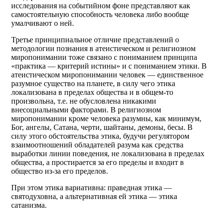
исследования на событийном фоне представляют как
самостоятельную способность человека либо вообще
умалчивают о ней.
Третье принципиальное отличие представлений о
методологии познания в атеистическом и религиозном
миропонимании тоже связано с пониманием принципа
«практика — критерий истины» и с пониманием этики. В
атеистическом миропонимании человек — единственное
разумное существо на планете, в силу чего этика
локализована в пределах общества и в общем-то
произвольна, т.е. не обусловлена никакими
внесоциальными факторами. В религиозном
миропонимании кроме человека разумны, как минимум,
Бог, ангелы, Сатана, черти, шайтаны, демоны, бесы. В
силу этого обстоятельства этика, будучи регулятором
взаимоотношений обладателей разума как средства
выработки линии поведения, не локализована в пределах
общества, а простирается за его пределы и входит в
общество из-за его пределов.
При этом этика вариативна: праведная этика —
святодуховна, а альтернативная ей этика — этика
сатанизма.