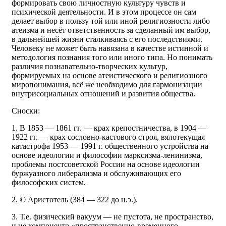
формировать свою личностную культуру чувств и
психической деятельности. И в этом процессе он сам
делает выбор в пользу той или иной религиозности либо
атеизма и несёт ответственность за сделанный им выбор,
в дальнейшей жизни сталкиваясь с его последствиями.
Человеку не может быть навязана в качестве истинной и
методология познания того или иного типа. Но понимать
различия познавательно-творческих культур,
формируемых на основе атеистического и религиозного
миропонимания, всё же необходимо для гармонизации
внутрисоциальных отношений и развития общества.
Сноски:
1. В 1853 — 1861 гг. — крах крепостничества, в 1904 —
1922 гг. — крах сословно-кастового строя, вялотекущая
катастрофа 1953 — 1991 г. общественного устройства на
основе идеологии и философии марксизма-ленинизма,
проблемы постсоветской России на основе идеологии
буржуазного либерализма и обслуживающих его
философских систем.
2. © Аристотель (384 — 322 до н.э.).
3. Т.е. физический вакуум — не пустота, не пространство,
и не компонента «пространственно-временного