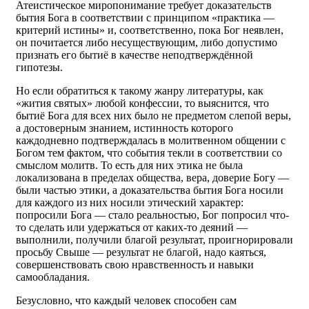
Атеистическое миропонимание требует доказательств
бытия Бога в соответствии с принципом «практика —
критерий истины» и, соответственно, пока Бог неявлен,
он почитается либо несуществующим, либо допустимо
признать его бытиё в качестве неподтверждённой
гипотезы.
Но если обратиться к такому жанру литературы, как
«жития святых» любой конфессии, то выяснится, что
бытиё Бога для всех них было не предметом слепой веры,
а достоверным знанием, истинность которого
каждодневно подтверждалась в молитвенном общении с
Богом тем фактом, что события текли в соответствии со
смыслом молитв. То есть для них этика не была
локализована в пределах общества, вера, доверие Богу —
были частью этики, а доказательства бытия Бога носили
для каждого из них носили этический характер:
попросили Бога — стало реальностью, Бог попросил что-
то сделать или удержаться от каких-то деяний —
выполнили, получили благой результат, проигнорировали
просьбу Свыше — результат не благой, надо каяться,
совершенствовать свою нравственность и навыки
самообладания.
Безусловно, что каждый человек способен сам