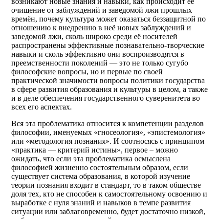
возникают новые знания и навыки, как происходит её
очищение от заблуждений и заведомой лжи прошлых
времён, почему культура может оказаться беззащитной по
отношению к внедрению в неё новых заблуждений и
заведомой лжи, сколь широко среди её носителей
распространены эффективные познавательно-творческие
навыки и сколь эффективно они воспроизводятся в
преемственности поколений — это не только сугубо
философские вопросы, но и первые по своей
практической значимости вопросы политики государства
в сфере развития образования и культуры в целом, а также
и в деле обеспечения государственного суверенитета во
всех его аспектах.
Вся эта проблематика относится к компетенции разделов
философии, именуемых «гносеология», «эпистемология»
или «методология познания». И соотносясь с принципом
«практика — критерий истины», первое – можно
ожидать, что если эта проблематика осмыслена
философией жизненно состоятельным образом, если
существует система образования, в которой изучение
теории познания входит в стандарт, то в таком обществе
доля тех, кто не способен к самостоятельному освоению и
выработке с нуля знаний и навыков в темпе развития
ситуации или заблаговременно, будет достаточно низкой,