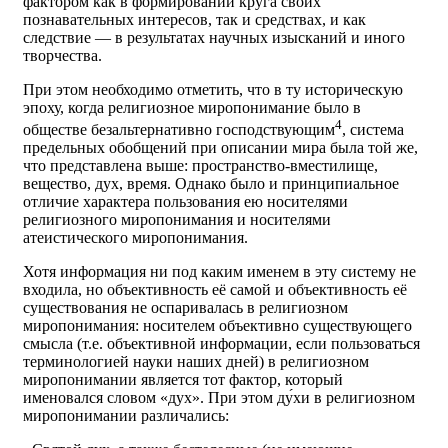
фактором как в формировании круга своих
познавательных интересов, так и средствах, и как
следствие — в результатах научных изысканий и иного
творчества.
При этом необходимо отметить, что в ту историческую
эпоху, когда религиозное миропонимание было в
4
обществе безальтернативно господствующим
, система
предельных обобщений при описании мира была той же,
что представлена выше: пространство-вместилище,
вещество, дух, время. Однако было и принципиальное
отличие характера пользования ею носителями
религиозного миропонимания и носителями
атеистического миропонимания.
Хотя информация ни под каким именем в эту систему не
входила, но объективность её самой и объективность её
существования не оспаривалась в религиозном
миропонимания: носителем объективно существующего
смысла (т.е. объективной информации, если пользоваться
терминологией науки наших дней) в религиозном
миропонимании является тот фактор, который
именовался словом «дух». При этом ду́хи в религиозном
миропонимании различались: