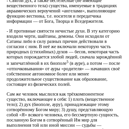
- Святой дух, а также бестелесные (не имеющие
вещественного тела) существа, именуемые в традициях
авраамических вероучений «ангелами», выполняющие
функцию вестника, т.е. носителя и передатчика
информации — от Бога, Творца и Вседержителя.
- И противные святости нечистые духи. В эту категорию
входили черти, шайтаны, демоны. Они исходили от
Сатаны либо в силу разных причин действовали в
согласии с ним. В неё же включали некоторую часть
природных (стихийных) духов — бесов, некоторая часть
которых порождается злобой людей, сначала зарождённой
5
и запечатлённой в их биополе
(в ауре), а потом — после
«отпочковывания» от ауры «родителя» — начавших своё
собственное автономное более или менее
продолжительное существование как образование,
состоящее из физических полей.
Сам же человек мыслился как трёхкомпонентное
существо, включающее в себя: 1) плоть (вещественное
тело); 2) дух (биополе, ауру), принадлежащие этому
сотворённому Богом миру; 3) душу, представляющую
собой «Я» всякого человека, его бессмертную сущность,
посланную Богом в сотворённый Им мир для
выполнения той или иной миссии — судьбы —