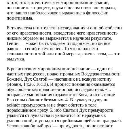
в том, что в атеистическом миропонимании знание,
познание как процесс, наука в целом стоят вне морали,
что нашло наиболее яркое выражение в философии
позитивизма.
Есть чувства и интеллект исследования и они обособлены
от его нравственности, вследствие чего нравственность
никоим образом не выражается в научном результате.
Гений — может быть злодеем и подонком, но он всё
равно — гений и тем ценен. То что плоды его
гениальности в той или иной мере заражены злом, — это
выдумка.
В религиозном миропонимании познание — один из
частных процессов, подконтрольных Вседержительности
Божией, Дух Святой — наставник на всякую истину
(Иоанн, 14:26, 16:13). И процесс познания оказывается
обусловленным нравственностью исследователя: «...
неправые умствования отдаляют от Бога, и испытание
Его силы обличит безумных. 4. В лукавую душу не
войдёт премудрость и не будет обитать в теле,
порабощённом греху, 5. ибо Святый Дух премудрости
удалится от лукавства и уклонится от неразумных
умствований, и устыдится приближающейся неправды. 6.
Человеколюбивый дух — премудрость, но не оставит