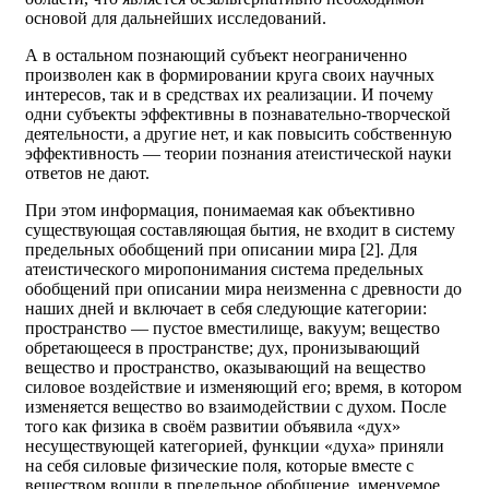
основой для дальнейших исследований.
А в остальном познающий субъект неограниченно
произволен как в формировании круга своих научных
интересов, так и в средствах их реализации. И почему
одни субъекты эффективны в познавательно-творческой
деятельности, а другие нет, и как повысить собственную
эффективность — теории познания атеистической науки
ответов не дают.
При этом информация, понимаемая как объективно
существующая составляющая бытия, не входит в систему
предельных обобщений при описании мира [2]. Для
атеистического миропонимания система предельных
обобщений при описании мира неизменна с древности до
наших дней и включает в себя следующие категории:
пространство — пустое вместилище, вакуум; вещество
обретающееся в пространстве; дух, пронизывающий
вещество и пространство, оказывающий на вещество
силовое воздействие и изменяющий его; время, в котором
изменяется вещество во взаимодействии с духом. После
того как физика в своём развитии объявила «дух»
несуществующей категорией, функции «духа» приняли
на себя силовые физические поля, которые вместе с
веществом вошли в предельное обобщение, именуемое