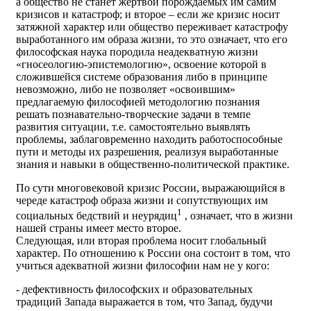
а общество не станет жертвой порождаемых им самим
кризисов и катастроф; и второе – если же кризис носит
затяжной характер или общество переживает катастрофу
выработанного им образа жизни, то это означает, что его
философская наука породила неадекватную жизни
«гносеологию-эпистемологию», освоение которой в
сложившейся системе образования либо в принципе
невозможно, либо не позволяет «освоившим»
предлагаемую философией методологию познания
решать познавательно-творческие задачи в темпе
развития ситуации, т.е. самостоятельно выявлять
проблемы, заблаговременно находить работоспособные
пути и методы их разрешения, реализуя выработанные
знания и навыки в общественно-политической практике.
По сути многовековой кризис России, выражающийся в
череде катастроф образа жизни и сопутствующих им
1
социальных бедствий и неурядиц
, означает, что в жизни
нашей страны имеет место второе.
Следующая, или вторая проблема носит глобальный
характер. По отношению к России она состоит в том, что
учиться адекватной жизни философии нам не у кого:
- дефективность философских и образовательных
традиций Запада выражается в том, что Запад, будучи