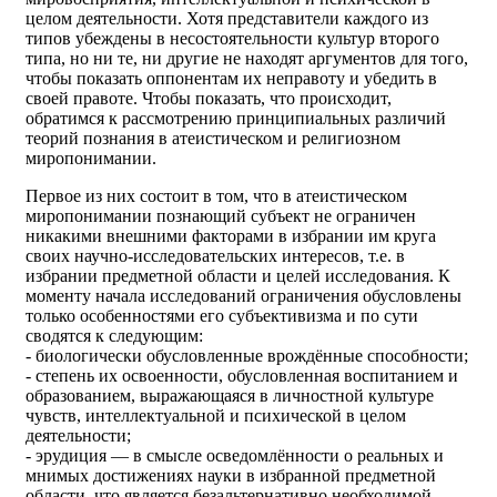
целом деятельности. Хотя представители каждого из
типов убеждены в несостоятельности культур второго
типа, но ни те, ни другие не находят аргументов для того,
чтобы показать оппонентам их неправоту и убедить в
своей правоте. Чтобы показать, что происходит,
обратимся к рассмотрению принципиальных различий
теорий познания в атеистическом и религиозном
миропонимании.
Первое из них состоит в том, что в атеистическом
миропонимании познающий субъект не ограничен
никакими внешними факторами в избрании им круга
своих научно-исследовательских интересов, т.е. в
избрании предметной области и целей исследования. К
моменту начала исследований ограничения обусловлены
только особенностями его субъективизма и по сути
сводятся к следующим:
- биологически обусловленные врождённые способности;
- степень их освоенности, обусловленная воспитанием и
образованием, выражающаяся в личностной культуре
чувств, интеллектуальной и психической в целом
деятельности;
- эрудиция — в смысле осведомлённости о реальных и
мнимых достижениях науки в избранной предметной
области, что является безальтернативно необходимой