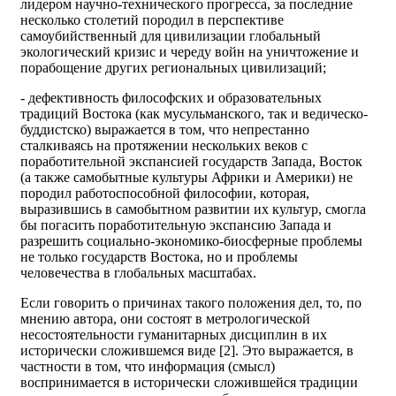
лидером научно-технического прогресса, за последние
несколько столетий породил в перспективе
самоубийственный для цивилизации глобальный
экологический кризис и череду войн на уничтожение и
порабощение других региональных цивилизаций;
- дефективность философских и образовательных
традиций Востока (как мусульманского, так и ведическо-
буддистско) выражается в том, что непрестанно
сталкиваясь на протяжении нескольких веков с
поработительной экспансией государств Запада, Восток
(а также самобытные культуры Африки и Америки) не
породил работоспособной философии, которая,
выразившись в самобытном развитии их культур, смогла
бы погасить поработительную экспансию Запада и
разрешить социально-экономико-биосферные проблемы
не только государств Востока, но и проблемы
человечества в глобальных масштабах.
Если говорить о причинах такого положения дел, то, по
мнению автора, они состоят в метрологической
несостоятельности гуманитарных дисциплин в их
исторически сложившемся виде [2]. Это выражается, в
частности в том, что информация (смысл)
воспринимается в исторически сложившейся традиции