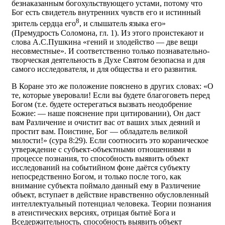
безнаказанным богохульствующего устами, потому что
Бог есть свидетель внутренних чувств его и истинный
8
зритель сердца его
, и слышатель языка его»
(Премудрость Соломона, гл. 1). Из этого проистекают и
слова А.С.Пушкина «гений и злодейство — две вещи
несовместные». И соответственно только познавательно-
творческая деятельность в Духе Святом безопасна и для
самого исследователя, и для общества и его развития.
В Коране это же положение пояснено в других словах: «О
те, которые уверовали! Если вы будете благоговеть перед
Богом (т.е. будете остерегаться вызвать неодобрение
Божие: — наше пояснение при цитировании), Он даст
вам Различение и очистит вас от ваших злых деяний и
простит вам. Поистине, Бог — обладатель великой
милости!» (сура 8:29). Если соотносить это кораническое
утверждение с субъект-объектными отношениями в
процессе познания, то способность выявить объект
исследований на событийном фоне даётся субъекту
непосредственно Богом, и только после того, как
внимание субъекта поймало данный ему в Различение
объект, вступает в действие нравственно обусловленный
интеллектуальный потенциал человека. Теории познания
в атеистических версиях, отрицая бытиё Бога и
Вседержительность, способность выявить объект