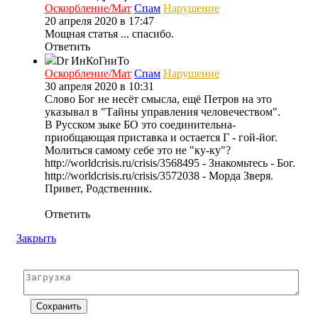
Оскорбление/Мат
Спам
Нарушение
20 апреля 2020 в 17:47
Мощная статья ... спасибо.
Ответить
Dr ИнКоГниТо
Оскорбление/Мат
Спам
Нарушение
30 апреля 2020 в 10:31
Слово Бог не несёт смысла, ещё Петров на это
указывал в "Тайны управления человечеством".
В Русском зыке БО это соединительна-
приобщающая приставка и остается Г - гой-йог.
Молиться самому себе это не "ку-ку"?
http://worldcrisis.ru/crisis/3568495 - Знакомьтесь - Бог.
http://worldcrisis.ru/crisis/3572038 - Морда Зверя.
Привет, Родственник.
Ответить
Закрыть