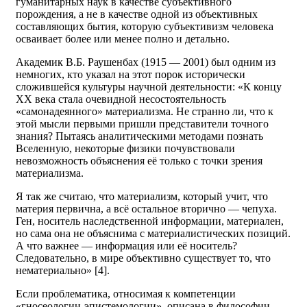
гуманитарных наук в качестве субъективного
порождения, а не в качестве одной из объективных
составляющих бытия, которую субъективизм человека
осваивает более или менее полно и детально.
Академик В.Б. Раушенбах (1915 — 2001) был одним из
немногих, кто указал на этот порок исторически
сложившейся культуры научной деятельности: «К концу
XX века стала очевидной несостоятельность
«самонадеянного» материализма. Не странно ли, что к
этой мысли первыми пришли представители точного
знания? Пытаясь аналитическими методами познать
Вселенную, некоторые физики почувствовали
невозможность объяснения её только с точки зрения
материализма.
Я так же считаю, что материализм, который учит, что
материя первична, а всё остальное вторично — чепуха.
Ген, носитель наследственной информации, материален,
но сама она не объяснима с материалистических позиций.
А что важнее — информация или её носитель?
Следовательно, в мире объективно существует то, что
нематериально» [4].
Если проблематика, относимая к компетенции
«гносеологии-эпистемологии», описана в философии