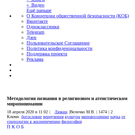
» Видео
Ещё раньше
О Концепции общественной безопасности (КОБ)
Вконтакте
Одноклассники
Telegram
Дзен
Пользовательское Соглашение
Политика конфиденциальности
Поддержка проекта
Реклама
Методология познания в религиозном и атеистическом
миропонимании
18 апреля 2020 в 11:02
|
Люкин
|
Величко М.В.
|
1474
|
2
Ключи:
богословие
вероучения
культура
мировоззрение
наука
от
социологии к жизнеречению
философия
П
К
О
Б