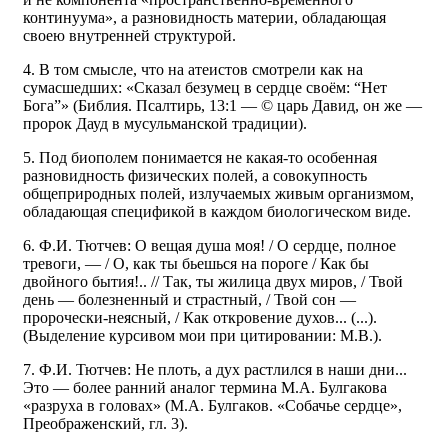
континуума», а разновидность материи, обладающая
своею внутренней структурой.
4. В том смысле, что на атеистов смотрели как на
сумасшедших: «Сказал безумец в сердце своём: “Нет
Бога”» (Библия. Псалтирь, 13:1 — © царь Давид, он же —
пророк Дауд в мусульманской традиции).
5. Под биополем понимается не какая-то особенная
разновидность физических полей, а совокупность
общеприродных полей, излучаемых живым организмом,
обладающая спецификой в каждом биологическом виде.
6. Ф.И. Тютчев: О вещая душа моя! / О сердце, полное
тревоги, — / О, как ты бьешься на пороге / Как бы
двойного бытия!.. // Так, ты жилица двух миров, / Твой
день — болезненный и страстный, / Твой сон —
пророчески-неясный, / Как откровение духов... (...).
(Выделение курсивом мои при цитировании: М.В.).
7. Ф.И. Тютчев: Не плоть, а дух растлился в наши дни...
Это — более ранний аналог термина М.А. Булгакова
«разруха в головах» (М.А. Булгаков. «Собачье сердце»,
Преображенский, гл. 3).