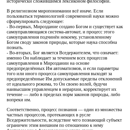
исторически сложившимся лексиконом философии.
В религиозном миропонимании всё иначе. Если
пользоваться терминологией современной науки можно
сформулировать следующее:
- Во-первых, Мироздание создано Богом и существует как
самоуправляющаяся система-автомат, и процесс этого
самоуправления подчинён некоему, установленному
Богом своду законов природы, которые наука способна
познать.
- Во-вторых, Бог является Вседержителем, что означает:
именно Он наблюдает за течением всех процессов
самоуправления в Мироздании на основе
предопределённых Им автоматизмов, и если параметры
того или иного процесса самоуправления выходят за
предопределённые Им допускаемые пределы отклонений
от идеального режима, то Он своею волей, будучи
наивысшим управленцем в иерархии, корректирует их
течение — либо в пределах норм законов природы, либо
вопреки им.
Соответственно, процесс познания — один из множества
частных процессов, протекающих в русле
Вседержительности, вследствие чего познающий субъект
ограничен этим внешним по отношению к нему