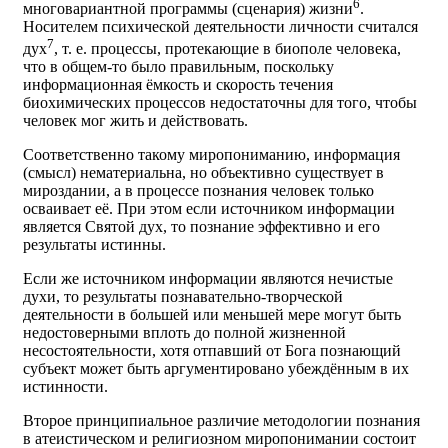
6
многовариантной программы (сценария) жизни
.
Носителем психической деятельности личности считался
7
дух
, т. е. процессы, протекающие в биополе человека,
что в общем-то было правильным, поскольку
информационная ёмкость и скорость течения
биохимических процессов недостаточны для того, чтобы
человек мог жить и действовать.
Соответственно такому миропониманию, информация
(смысл) нематериальна, но объективно существует в
мироздании, а в процессе познания человек только
осваивает её. При этом если источником информации
является Святой дух, то познание эффективно и его
результаты истинны.
Если же источником информации являются нечистые
духи, то результаты познавательно-творческой
деятельности в большей или меньшей мере могут быть
недостоверными вплоть до полной жизненной
несостоятельности, хотя отпавший от Бога познающий
субъект может быть аргументировано убеждённым в их
истинности.
Второе принципиальное различие методологии познания
в атеистическом и религиозном миропонимании состоит