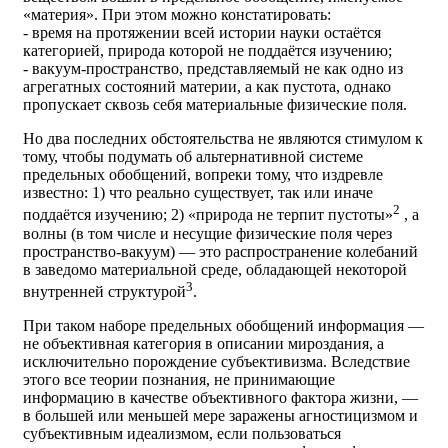
«материя». При этом можно констатировать:
- время на протяжении всей истории науки остаётся
категорией, природа которой не поддаётся изучению;
- вакуум-пространство, представляемый не как одно из
агрегатных состояний материи, а как пустота, однако
пропускает сквозь себя материальные физические поля.
Но два последних обстоятельства не являются стимулом к
тому, чтобы подумать об альтернативной системе
предельных обобщений, вопреки тому, что издревле
известно: 1) что реально существует, так или иначе
2
поддаётся изучению; 2) «природа не терпит пустоты»
, а
волны (в том числе и несущие физические поля через
пространство-вакуум) — это распространение колебаний
в заведомо материальной среде, обладающей некоторой
3
внутренней структурой
.
При таком наборе предельных обобщений информация —
не объективная категория в описании мироздания, а
исключительно порождение субъективизма. Вследствие
этого все теории познания, не принимающие
информацию в качестве объективного фактора жизни, —
в большей или меньшей мере заражены агностицизмом и
субъективным идеализмом, если пользоваться