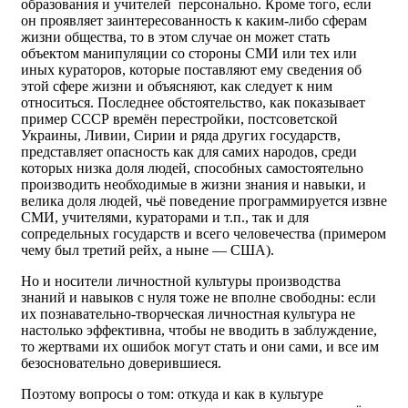
образования и учителей персонально. Кроме того, если
он проявляет заинтересованность к каким-либо сферам
жизни общества, то в этом случае он может стать
объектом манипуляции со стороны СМИ или тех или
иных кураторов, которые поставляют ему сведения об
этой сфере жизни и объясняют, как следует к ним
относиться. Последнее обстоятельство, как показывает
пример СССР времён перестройки, постсоветской
Украины, Ливии, Сирии и ряда других государств,
представляет опасность как для самих народов, среди
которых низка доля людей, способных самостоятельно
производить необходимые в жизни знания и навыки, и
велика доля людей, чьё поведение программируется извне
СМИ, учителями, кураторами и т.п., так и для
сопредельных государств и всего человечества (примером
чему был третий рейх, а ныне — США).
Но и носители личностной культуры производства
знаний и навыков с нуля тоже не вполне свободны: если
их познавательно-творческая личностная культура не
настолько эффективна, чтобы не вводить в заблуждение,
то жертвами их ошибок могут стать и они сами, и все им
безосновательно доверившиеся.
Поэтому вопросы о том: откуда и как в культуре