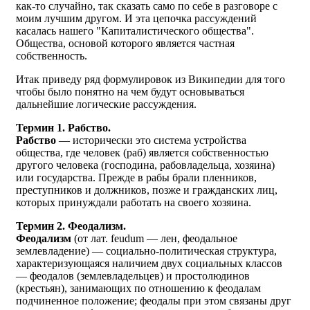
как-то случайно, так сказать само по себе в разговоре с
моим лучшим другом. И эта цепочка рассуждений
касалась нашего "Капиталистического общества".
Общества, основой которого является частная
собственность.
Итак приведу ряд формулировок из Википедии для того
чтобы было понятно на чем будут основываться
дальнейшие логические рассуждения.
Термин 1. Рабство.
Рабство
— исторически это система устройства
общества, где человек (раб) является собственностью
другого человека (господина, рабовладельца, хозяина)
или государства. Прежде в рабы брали пленников,
преступников и должников, позже и гражданских лиц,
которых принуждали работать на своего хозяина.
Термин 2. Феодализм.
Феодализм
(от лат. feudum — лен, феодальное
землевладение) — социально-политическая структура,
характеризующаяся наличием двух социальных классов
— феодалов (землевладельцев) и простолюдинов
(крестьян), занимающих по отношению к феодалам
подчиненное положение; феодалы при этом связаны друг