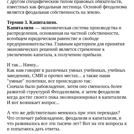
с другом специфическим типом правовых обязательств,
известных как феодальная лестница. Основой феодализма
является феодальная собственность на землю.
Термин 3. Капитализм.
Капитализм
— экономическая система производства и
распределения, основанная на частной собственности,
всеобщем юридическом равенстве и свободе
предпринимательства. Главным критерием для принятия
экономических решений является стремление к
увеличению капитала, к получению прибыли.
И так... Начну...
Как нам говорят в различных умных учебниках, учебных
заведениях, СМИ и прочих местах... а также наши
"умные" политики, все происходило так:
Сначала было рабовладение, затем оно сменилось более
развитой структурой Феодализмом, и затем феодализм
когда достиг своего пика эволюционировал в капитализм.
И вот возникает вопрос...
А что же действительно менялось при этих переходах?
Что отличает рабовладение, феодализм и капитализм, и
что развивалось все эти тысячи лет? Вот на эти вопросы я
и попытаюсь дать ответы.