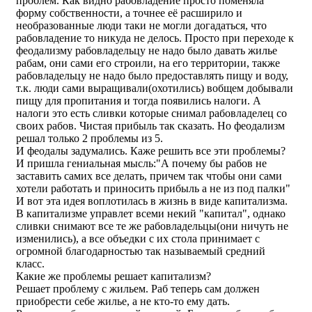
проблем. Как видно рабовладение просто поменяла
форму собственности, а точнее её расширило и
необразованные люди таки не могли догадаться, что
рабовладение то никуда не делось. Просто при переходе к
феодализму рабовладельцу не надо было давать жилье
рабам, они сами его строили, на его территории, также
рабовладельцу не надо было предоставлять пищу и воду,
т.к. люди сами выращивали(охотились) вобщем добывали
пищу для пропитания и тогда появились налоги. А
налоги это есть сливки которые снимал рабовладелец со
своих рабов. Чистая прибыль так сказать. Но феодализм
решал только 2 проблемы из 5.
И феодалы задумались. Каже решить все эти проблемы?
И пришла гениальная мысль:"А почему бы рабов не
заставить самих все делать, причем так чтобы они сами
хотели работать и приносить прибыль а не из под палки"
И вот эта идея воплотилась в жизнь в виде капитализма.
В капитализме управлет всеми некий "капитал", однако
сливки снимают все те же рабовладельцы(они ничуть не
изменились), а все объедки с их стола принимает с
огромной благодарностью так называемый средний
класс.
Какие же проблемы решает капитализм?
Решает проблему с жильем. Раб теперь сам должен
приобрести себе жилье, а не кто-то ему дать.