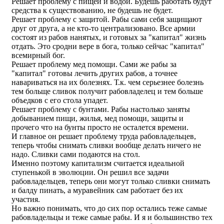
Решает проблему с пищей и водой. Будешь работать будут
средства к существованию, не будешь не будет.
Решает проблему с защитой. Рабы сами себя защищают
друг от друга, а не кто-то централизовано. Все армии
состоят из рабов нанятых, и готовых за "капитал" жизнь
отдать. Это сродни вере в бога, только сейчас "капитал"
всемирный бог.
Решает проблему мед помощи. Сами же рабы за
"капитал" готовы лечить других рабов, а точнее
навариваться на их болезнях. Т.к. чем серьезнее болезнь
тем больще сливок получит рабовладелец и тем больше
объедков с его стола упадет.
Решает проблему с бунтами. Рабы настолько заняты
добыванием пищи, жилья, мед помощи, защиты и
прочего что на бунты просто не осталется времени.
И главное он решает проблему труда рабовладельцев,
теперь чтобы снимать сливки вообще делать ничего не
надо. Сливки сами подаются на стол.
Именно поэтому капитализм считается идеальной
ступенькой в эволюции. Он решил все задачи
рабовладельцев, теперь они могут только сливки снимать
и балду пинать, а муравейник сам работает без их
участия.
Но важно понимать, что до сих пор остались теже самые
рабовладельцы и теже самые рабы. И я и большинство тех