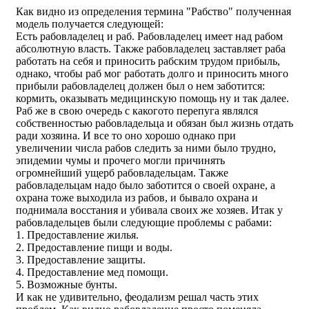
Как видно из определения термина "Рабство" полученная
модель получается следующей:
Есть рабовладелец и раб. Рабовладелец имеет над рабом
абсолютную власть. Также рабовладелец заставляет раба
работать на себя и приносить рабским трудом прибыль,
однако, чтобы раб мог работать долго и приносить много
прибыли рабовладелец должен был о нем заботится:
кормить, оказывать медицинскую помощь ну и так далее.
Раб же в свою очередь с какогото перепуга являлся
собственностью рабовладельца и обязан был жизнь отдать
ради хозяина. И все то оно хорошо однако при
увеличении числа рабов следить за ними было трудно,
эпидемии чумы и прочего могли причинять
огромнейший ущерб рабовладельцам. Также
рабовладельцам надо было заботится о своей охране, а
охрана тоже выходила из рабов, и бывало охрана и
поднимала восстания и убивала своих же хозяев. Итак у
рабовладельцев были следующие проблемы с рабами:
1. Предоставление жилья.
2. Предоставление пищи и воды.
3. Предоставление защиты.
4. Предоставление мед помощи.
5. Возможные бунты.
И как не удивительно, феодализм решал часть этих