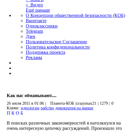
» Видео
Ещё раньше
О Концепции общественной безопасности (КОБ)
Вконтакте
Одноклассники
Telegram
Дзен
Пользовательское Соглашение
Политика конфиденциальности
Поддержка проекта
Реклама
Как нас обманывают....
26 июля 2011 в 01:06
|
Планета-КОБ
|
crazymax21
|
1279
|
0
Ключи:
идеологии
рабство
демократия на марше
П
К
О
Б
В поисках различных закономерностей я натолкнулся на
очень интересную цепочку рассуждений. Произошло это