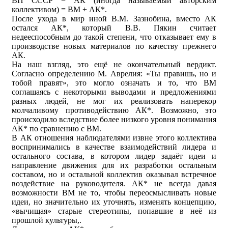
ВП СССР = АК (иногда называемый авторским
коллективом) = ВМ + АК*.
После ухода в мир иной В.М. Зазнобина, вместо АК
остался АК*, который В.В. Пякин считает
недееспособным до такой степени, что отказывает ему в
производстве новых материалов по качеству прежнего
АК.
На наш взгляд, это ещё не окончательный вердикт.
Согласно определению М. Аврелия: «Ты правишь, но и
тобой правят», это могло означать и то, что ВМ
соглашаясь с некоторыми выводами и предложениями
разных людей, не мог их реализовать наперекор
молчаливому противодействию АК*. Возможно, это
происходило вследствие более низкого уровня понимания
АК* по сравнению с ВМ.
В АК отношения наблюдателями извне этого коллектива
воспринимались в качестве взаимодействий лидера и
остального состава, в котором лидер задаёт идеи и
направление движения для их разработки остальным
составом, но и остальной коллектив оказывал встречное
воздействие на руководителя. АК* не всегда давая
возможности ВМ не то, чтобы переосмысливать новые
идеи, но значительно их уточнять, изменять концепцию,
«вычищая» старые стереотипы, попавшие в неё из
прошлой культуры,.