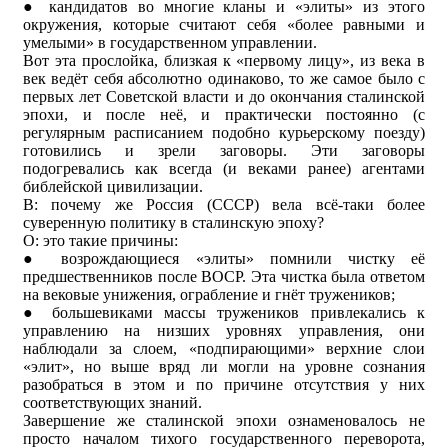
● кандидатов во многие кланы и «элиты» из этого
окружения, которые считают себя «более равными и
умелыми» в государственном управлении.
Вот эта прослойка, близкая к «первому лицу», из века в
век ведёт себя абсолютно одинаково, то же самое было с
первых лет Советской власти и до окончания сталинской
эпохи, и после неё, и практически постоянно (с
регулярным расписанием подобно курьерскому поезду)
готовились и зрели заговоры. Эти заговоры
подогревались как всегда (и веками ранее) агентами
библейской цивилизации.
В: почему же Россия (СССР) вела всё-таки более
суверенную политику в сталинскую эпоху?
О: это такие причины:
● возрождающиеся «элиты» помнили чистку её
предшественников после ВОСР. Эта чистка была ответом
на вековые унижения, ограбление и гнёт тружеников;
● большевиками массы тружеников привлекались к
управлению на низших уровнях управления, они
наблюдали за слоем, «подпирающими» верхние слои
«элит», но выше вряд ли могли на уровне сознания
разобраться в этом и по причине отсутствия у них
соответствующих знаний.
Завершение же сталинской эпохи ознаменовалось не
просто началом тихого государственного переворота,