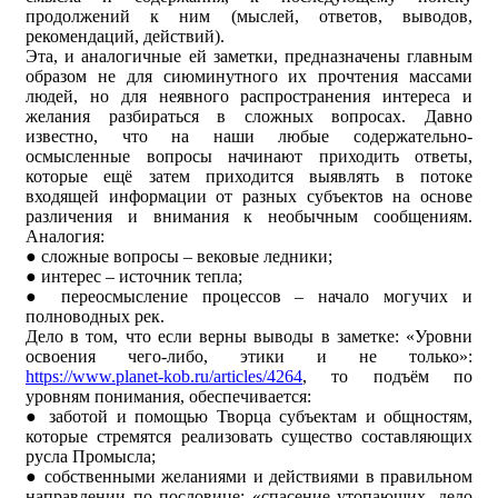
продолжений к ним (мыслей, ответов, выводов,
рекомендаций, действий).
Эта, и аналогичные ей заметки, предназначены главным
образом не для сиюминутного их прочтения массами
людей, но для неявного распространения интереса и
желания разбираться в сложных вопросах. Давно
известно, что на наши любые содержательно-
осмысленные вопросы начинают приходить ответы,
которые ещё затем приходится выявлять в потоке
входящей информации от разных субъектов на основе
различения и внимания к необычным сообщениям.
Аналогия:
● сложные вопросы – вековые ледники;
● интерес – источник тепла;
● переосмысление процессов – начало могучих и
полноводных рек.
Дело в том, что если верны выводы в заметке: «Уровни
освоения чего-либо, этики и не только»:
https://www.planet-kob.ru/articles/4264
,
то подъём по
уровням понимания, обеспечивается:
● заботой и помощью Творца субъектам и общностям,
которые стремятся реализовать существо составляющих
русла Промысла;
● собственными желаниями и действиями в правильном
направлении по пословице: «спасение утопающих, дело