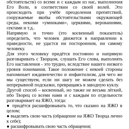
обстоятельств) со всеми и с каждым из нас, выполнения
Его Воли, в соответствии со своей волей. Это
происходить при учёбе преодоления препятствий,
сооружаемые якобы обстоятельствами окружающей
среды, некими «умниками», церквями, верованиями,
сектами и т.д..
Напрямую и точно (это косвенный показатель)
определить, что человек движется в направлении к
праведности, не удастся ни посторонним, ни самому
человеку.
Для этого человеку придётся постоянно и напрямую
разговаривать с Творцом, слушать Его слова, выполнять
Его наставления - это трудно, вследствие нашего низкого
уровня понимания. Такое положение с некоей стороны
напоминает иждивенчество и инфантилизм, для чего же
мы существуем, если ни шагу не можем сделать без
непрерывной подсказки, превращаясь в заводную куклу.
Другой способ – косвенный, но также не весьма лёгкий,
ибо Творец со всеми нами и с каждым по отдельности
разговаривает на ЯЖО, тогда:
● придётся расшифровывать то, что сказано на ЯЖО в
целом;
● выделять свою часть (обращение на ЯЖО Творца лично
к себе);
● расшифровывать свою часть обращения;