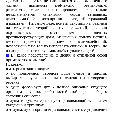
До сих пор в АК* не наблюдается ярко выраженного
желания применять рефлексию, ревизионизм,
ренегатство, считавшихся в прошлом исключительно
нежелательными явлениями, якобы вызванных
действиями библейского принципа «разделяй, стравливай
и властвуй». На самом деле, все эти действия направлены
на уточнение теорий и их положений, но они
окрашивались отстаиванием личных
противоборствующих догм, мешающих поиску истины,
вместо применения тандемных взаимодействий,
позволяющих не только исправлять ошибки в теории, но
и настраивать психику взаимодействующих людей.
iii
В
: какое представление о людях и отдельной особи
применяется в заметке?
П: кратко:
●материализация людей:
ᴏ по подаренной Творцом душе судьбе и миссии,
выбирает пару из женщины и мужчины для творения
ребёнка;
ᴏ душа формирует дух - полное описание будущего
организма с учётом особенностей этой пары и общего
состояния общества;
ᴏ душа и дух материализуют развивающийся, и затем
увядающий организм;
ᴏ ● душа, дух и организм развивают систему управления