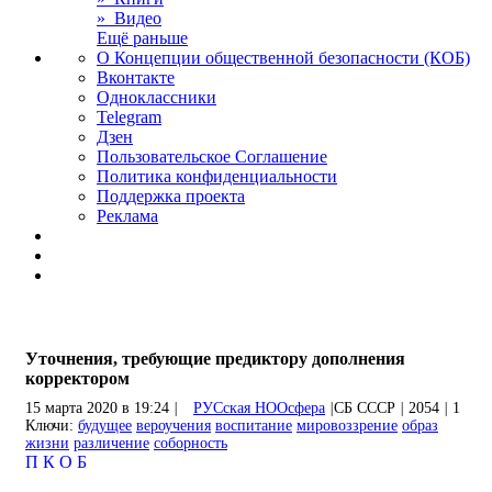
» Видео
Ещё раньше
О Концепции общественной безопасности (КОБ)
Вконтакте
Одноклассники
Telegram
Дзен
Пользовательское Соглашение
Политика конфиденциальности
Поддержка проекта
Реклама
Уточнения, требующие предиктору дополнения
корректором
15 марта 2020 в 19:24
|
РУСская НООсфера
|
СБ СССР
|
2054
|
1
Ключи:
будущее
вероучения
воспитание
мировоззрение
образ
жизни
различение
соборность
П
К
О
Б