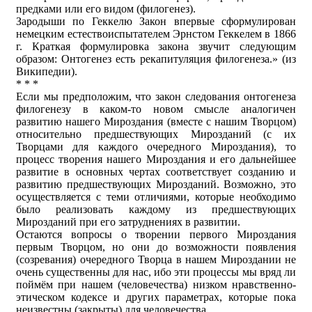
предками или его видом (филогенез).
Зародыши по Геккелю Закон впервые сформулирован
немецким естествоиспытателем Эрнстом Геккелем в 1866
г. Краткая формулировка закона звучит следующим
образом: Онтогенез есть рекапитуляция филогенеза.» (из
Википедии).
* * *
Если мы предположим, что закон следования онтогенеза
филогенезу в каком-то новом смысле аналогичен
развитию нашего Мироздания (вместе с нашим Творцом)
относительно предшествующих Мирозданий (с их
Творцами для каждого очередного Мироздания), то
процесс творения нашего Мироздания и его дальнейшее
развитие в основных чертах соответствует созданию и
развитию предшествующих Мирозданий. Возможно, это
осуществляется с теми отличиями, которые необходимо
было реализовать каждому из предшествующих
Мирозданий при его затруднениях в развитии.
Остаются вопросы о творении первого Мироздания
первым Творцом, но они до возможности появления
(созревания) очередного Творца в нашем Мироздании не
очень существенны для нас, ибо эти процессы мы вряд ли
поймём при нашем (человечества) низком нравственно-
этическом кодексе и других параметрах, которые пока
неизвестны (закрыты) для человечества.