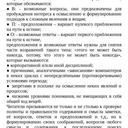
которые обозначаются:
●В: - возможные вопросы, они предназначены для
пробуждения интереса к осмыслению и формулированию
подходов к сложным явлениям и вещам;
● П: - предположения – вариант нулевого приближения
на пути к истине;
● О: - возможные ответы – вариант первого приближения
на пути к истине,
предположения и возможные ответы нужны для снятия
части возражений такого типа: «этого не может быть
никогда, потому, что этого не может быть никогда»,
которые вызываются:
● корпоративной и/или иной дисциплиной;
● причинами, аналогичными «зависаниям» компьютеров
в неких циклах с неопределёнными (противоречивыми)
условиями перехода;
● запретами в психике на осмысление неких явлений и
процессов;
● низкими уровнями понимания, не вмещающих в себя
общий ход вещей.
Читатели призываются не только и не столько к проверке
полноты и правильности содержания и смысла заметки,
её вопросов, ответов и предположений и т.д., но к
формулированию своих соображений, вопросов любого
смысла и содержания, к последующему поиску