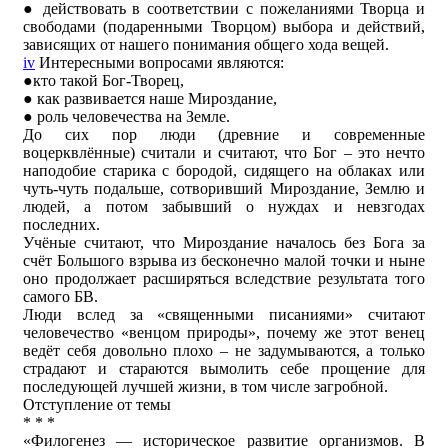
● действовать в соответствии с пожеланиями Творца и
свободами (подаренными Творцом) выбора и действий,
зависящих от нашего понимания общего хода вещей.
iv
Интересными вопросами являются:
●кто такой Бог-Творец,
● как развивается наше Мироздание,
● роль человечества на Земле.
До сих пор люди (древние и современные
воцерквлённые) считали и считают, что Бог – это нечто
наподобие старика с бородой, сидящего на облаках или
чуть-чуть подальше, сотворивший Мироздание, Землю и
людей, а потом забывший о нуждах и невзгодах
последних.
Учёные считают, что Мироздание началось без Бога за
счёт Большого взрыва из бесконечно малой точки и ныне
оно продолжает расширяться вследствие результата того
самого БВ.
Люди вслед за «священными писаниями» считают
человечество «венцом природы», почему же этот венец
ведёт себя довольно плохо – не задумываются, а только
страдают и стараются вымолить себе прощение для
последующей лучшей жизни, в том числе загробной.
Отступление от темы
* * *
«Филогенез — историческое развитие организмов. В