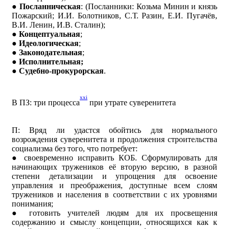
●
Посланническая
: (Посланники: Козьма Минин и князь
Пожарский; И.И. Болотников, С.Т. Разин, Е.И. Пугачёв,
В.И. Ленин, И.В. Сталин);
●
Концептуальная
;
●
Идеологическая
;
●
Законодательная
;
●
Исполнительная;
●
Судебно-прокурорская
.
xxi
В ПЗ: три процесса
при утрате суверенитета
П: В
ряд ли удастся обойтись для нормального
возрождения суверенитета и продолжения строительства
социализма без того, что потребует:
● своевременно исправить КОБ. Сформулировать для
начинающих тружеников её вторую версию, в разной
степени детализации и упрощения для освоение
управления и преображения, доступные всем слоям
тружеников и населения в соответствии с их уровнями
понимания;
● готовить учителей людям для их просвещения
содержанию и смыслу концепции, относящихся как к