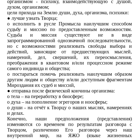
организмом - психику, взаимодействующую с душой,
духом, организмом;
цели прихода на Землю души, духа, организма, психики:
● лучше узнать Творца;
ᴏ исполнить в русле Промысла наилучшим способом
судьбу и миссию по предоставленным возможностям.
Судьба и миссия существуют не в виде
запрограммированной однозначной последовательности,
но с возможностями реализовать свободы выбора и
действий, зависящие от предшествующих мыслей,
намерений, дел, свершений, их переосмысления,
преображения в квантовом и/или процессном режиме
самого индивида и общества;
ᴏ постараться помочь реализовать наилучшим образом
другим людям и обществу и/или доступным фрагментам
Мироздания их судеб и миссий,
● отправка после физической кончины организма:
ᴏ тела – на переработку в биосфере;
ᴏ духа – на пополнение эгрегоров и ноосферы;
ᴏ души - на отчёт к Творцу о наших мыслях, намерениях
и делах.
Конечно, наши предположения (представления)
изменяются со временем по результатам разговора с
Творцом, различению Его разговора через наш
внутренний мир, на ЯЖО (языке жизненных