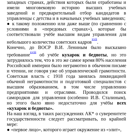
западных странах, действия которых были отработаны и
имели многовековую историю высших учебных
заведений и предварительный отбор кандидатов в
управленцы с детства и в начальных учебных заведениях;
● к такому положению или даже выше (по сравнению с
условиями в «передовых странах»), которые бы
соответствовали учёбе высшим видам управления для
xvii
небольшого количества советских кадров
.
Конечно, до ВОСР В.И. Лениным было высказано
xviii
требование
об учёбе
кухарок и бедноты
, но это
затруднялось тем, что в это же самое время 80% населения
Российской империи было неграмотно в обычном письме
и чтении, не говоря уже об управленческой грамотности.
Советская власть с 1918 года занялась ликвидацией
обычной неграмотности и подготовкой специалистов с
высшим образованием, в том числе управлению
предприятиями и отраслями. Проводился поиск
самородков для управления (особенно И.В. Сталиным),
но этого было явно недостаточно для учёбы
всех
«кухарок и бедноты».
На наш взгляд, в таких рассуждениях АК* о суверенитете
государственности следует рассматривать, по крайней
мере:
● «первое лицо», которого играет окружение из «элит»,