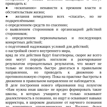
приводить к:
● «вскипанию» ненависти к прежним власти и
обстоятельствам жизни;
● желания немедленно всех «спасать», но не
подкреплёнными:
ᴏ определением средств по спасению;
ᴏ выявлением сторонников и организацией действий
сторонников;
ᴏ определением первоначальных и последующих
конкретных действий;
ᴏ подготовкой надлежащих условий для действий;
ᴏ настройкой своего внутреннего мира,
вряд ли эти действия будут благотворны, скорее же всего
они могут породить нигилизм и разочарование
результатом отрицательных результатов, что может не
только не позволить быстро двигаться в правильном
направлении, но приводить к движению в
противоположную сторону. Пока на практике быстроты в
движении в правильном направлении не наблюдается.
В деле построения нового образования под лозунгом
«Нам нужна иная школа» не вредно формировать такие
школы, в которых учащиеся не только осваивают
диалектичность в познании, но ищут и осваивают навыки
корректора, в широком диапазоне от научного познания
до конкретных управленческих дел. Видимо, будут