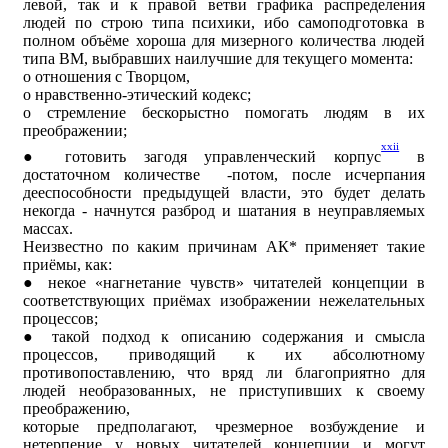
левой, так и к правой ветви графика распределения
людей по строю типа психики, ибо самоподготовка в
полном объёме хороша для мизерного количества людей
типа ВМ, выбравших наилучшие для текущего момента:
ᴏ отношения с Творцом,
ᴏ нравственно-этический кодекс;
ᴏ стремление бескорыстно помогать людям в их
преображении;
xxii
● готовить загодя управленческий корпус
в
достаточном количестве -потом, после исчерпания
дееспособности предыдущей власти, это будет делать
некогда - начнутся разброд и шатания в неуправляемых
массах.
Неизвестно по каким причинам АК* применяет такие
приёмы, как:
● некое «нагнетание чувств» читателей концепции в
соответствующих приёмах изображении нежелательных
процессов;
● такой подход к описанию содержания и смысла
процессов, приводящий к их абсолютному
противопоставлению, что вряд ли благоприятно для
людей необразованных, не приступивших к своему
преображению,
которые предполагают, чрезмерное возбуждение и
нетерпение у новых читателей концепции и могут