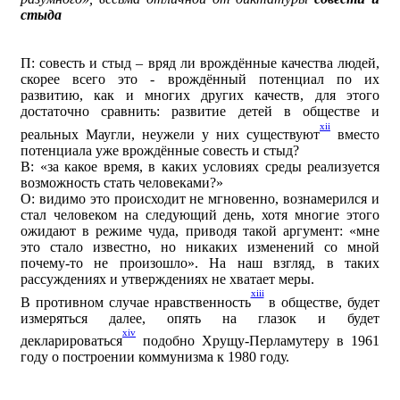
стыда
П: совесть и стыд – вряд ли врождённые качества людей,
скорее всего это - врождённый потенциал по их
развитию, как и многих других качеств, для этого
достаточно сравнить: развитие детей в обществе и
xii
реальных Маугли, неужели у них существуют
вместо
потенциала уже врождённые совесть и стыд?
В: «за какое время, в каких условиях среды реализуется
возможность стать человеками?»
О: видимо это происходит не мгновенно, вознамерился и
стал человеком на следующий день, хотя многие этого
ожидают в режиме чуда, приводя такой аргумент: «мне
это стало известно, но никаких изменений со мной
почему-то не произошло». На наш взгляд, в таких
рассуждениях и утверждениях не хватает меры.
xiii
В противном случае нравственность
в обществе, будет
измеряться далее, опять на глазок и будет
xiv
декларироваться
подобно Хрущу-Перламутеру в 1961
году о построении коммунизма к 1980 году.