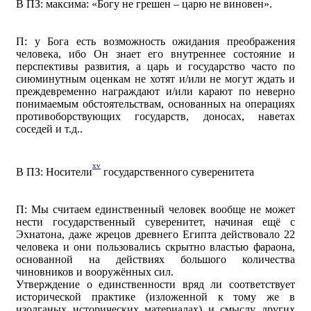
В ПЗ: максима: «Богу не грешен – царю не виновен».
П: у Бога есть возможность ожидания преображения
человека, ибо Он знает его внутреннее состояние и
перспективы развития, а царь и государство часто по
сиюминутным оценкам не хотят и/или не могут ждать и
преждевременно награждают и/или карают по неверно
понимаемым обстоятельствам, основанных на операциях
противоборствующих государств, доносах, наветах
соседей и т.д..
xv
В ПЗ: Носители
государственного суверенитета
П: Мы считаем единственный человек вообще не может
нести государственный суверенитет, начиная ещё с
Эхнатона, даже жрецов древнего Египта действовало 22
человека и они пользовались скрытно властью фараона,
основанной на действиях большого количества
чиновников и вооружённых сил.
Утверждение о единственности вряд ли соответствует
исторической практике (изложенной к тому же в
изолганых исторических материалах) и смыслу других