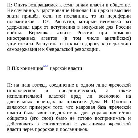
П: Опять возвращаемся к семи видам власти в обществе.
Не случайно, в царствование Николая
II
к царю и высшей
знати пришёл, если не посланник, то из периферии
посланников - Г.Е. Распутин, который несколько раз
удерживал царя от вступления в ненужные для России
войны. Верхушка «элит» России при помощи
иностранных агентов (в том числе английских)
уничтожила Распутина и открыла дорогу к свержению
самодержавия и к Февральской революции.
xxv
В ПЗ: концепция
царской власти
П: на наш взгляд, соединение в одном лице жреческой
(пророческой и посланнической), а также
исполнительной властей вряд ли возможно на
длительных периодах на практике. Дела И. Грозного
являются примером того, что кадровая база жреческой
власти была явно недостаточна для управления и/или
общество (его слои) было не готово воспринимать и
действовать в соответствии с указаниями жреческой
власти через пророков и посланников.