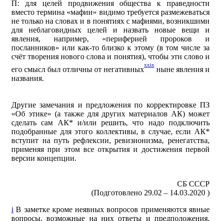
П: для целей продвижения общества к праведности
вместо термина «мафии» видимо требуется размежеваться
не только на словах и в понятиях с мафиями, возникшими
для неблаговидных целей и назвать новые вещи и
явления, например, «периферией пророков и
посланников» или как-то близко к этому (в том числе за
счёт творения нового слова и понятия), чтобы эти слово и
xxix
его смысл был отличны от негативных
ныне явления и
названия.
Другие замечания и предложения по корректировке ПЗ
«Об этике» (а также для других материалов АК) может
сделать сам АК* и/или решить, что надо подключить
подобранные для этого коллективы, в случае, если АК*
вступит на путь рефлексии, ревизионизма, ренегатства,
применяя при этом все открытия и достижения первой
версии концепции.
СБ СССР
(Подготовлено 29.02 – 14.03.2020 )
i
В заметке кроме неявных вопросов применяются явные
вопросы, возможные на них ответы и предположения,