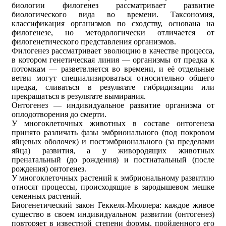
биологии филогенез рассматривает развитие
биологического вида во времени. Таксономия,
классификация организмов по сходству, основана на
филогенезе, но методологически отличается от
филогенетического представления организмов.
Филогенез рассматривает эволюцию в качестве процесса,
в котором генетическая линия — организмы от предка к
потомкам — разветвляется во времени, и её отдельные
ветви могут специализироваться относительно общего
предка, сливаться в результате гибридизации или
прекращаться в результате вымирания.
Онтогенез — индивидуальное развитие организма от
оплодотворения до смерти.
У многоклеточных животных в составе онтогенеза
принято различать фазы эмбрионального (под покровом
яйцевых оболочек) и постэмбрионального (за пределами
яйца) развития, а у живородящих животных
пренатальный (до рождения) и постнатальный (после
рождения) онтогенез.
У многоклеточных растений к эмбриональному развитию
относят процессы, происходящие в зародышевом мешке
семенных растений.
Биогенетический закон Геккеля-Мюллера: каждое живое
существо в своем индивидуальном развитии (онтогенез)
повторяет в известной степени формы, пройденного его