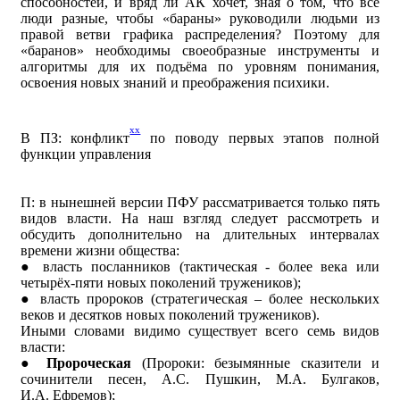
способностей, и вряд ли АК хочет, зная о том, что все
люди разные, чтобы «бараны» руководили людьми из
правой ветви графика распределения? Поэтому для
«баранов» необходимы своеобразные инструменты и
алгоритмы для их подъёма по уровням понимания,
освоения новых знаний и преображения психики.
xx
В ПЗ: конфликт
по поводу первых этапов полной
функции управления
П: в нынешней версии ПФУ рассматривается только пять
видов власти. На наш взгляд следует рассмотреть и
обсудить дополнительно на длительных интервалах
времени жизни общества:
● власть посланников (тактическая - более века или
четырёх-пяти новых поколений тружеников);
● власть пророков (стратегическая – более нескольких
веков и десятков новых поколений тружеников).
Иными словами видимо существует всего семь видов
власти:
●
Пророческая
(Пророки: безымянные сказители и
сочинители песен, А.С. Пушкин, М.А. Булгаков,
И.А. Ефремов);