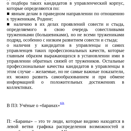
ᴏ подбора таких кандидатов в управленческий корпус,
которые определяются по:
■ явным делам в праведном направлении по отношению
к труженикам, Родине;
■ наличию в их делах проявлений совести и стыда,
определяемого в свою очередь совестливыми
тружениками (большевиками), но не всеми тружениками
подряд, особенно с низким развитием совести и стыда;
ᴏ наличия у кандидатов в управленцы и самих
управленцев таких профессиональных качеств, которые
главным образом выражающихся в установлении ими в
управлении обратных связей от тружеников. Остальные
профессиональные качества кандидатов в управленцы в
этом случае – желаемые, но не самые важные показатели,
их можно развить самообразованием и при обмене
информацией о положительных достижениях в
коллективах.
xix
В ПЗ: Учёные о «баранах»
П: «Бараны» – это те люди, которые видимо находятся в
левой ветви графика распределения возможностей и