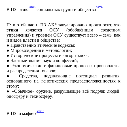
xxvi
xxvii
В ПЗ: этика
социальных групп и общества
П: в этой части ПЗ АК* завуалировано произносит, что
этика
является ОСУ (обобщённым средством
управления) и уровней ОСУ существует всего – семь, как
и видов власти в обществе:
● Нравственно-этические кодексы;
● Мировоззрения и методологии;
● Исторические процессы и алгоритмика;
● Частные знания наук и конфессий;
● Экономические и финансовые процессы производства
и распределения товаров;
● Средства, подавляющие потенциал развития,
основанного на генетических предрасположенностях к
этому;
● «Обычное» оружие, разрушающее всё подряд: людей,
биосферу и техносферу.
xxviii
В ПЗ: о мафиях