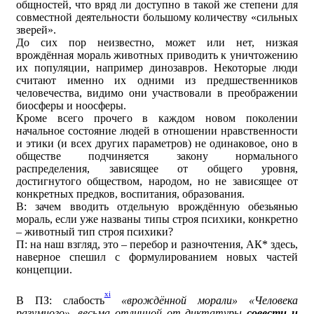
общностей, что вряд ли доступно в такой же степени для
совместной деятельности большому количеству «сильных
зверей».
До сих пор неизвестно, может или нет, низкая
врождённая мораль животных приводить к уничтожению
их популяции, например динозавров. Некоторые люди
считают именно их одними из предшественников
человечества, видимо они участвовали в преображении
биосферы и ноосферы.
Кроме всего прочего в каждом новом поколении
начальное состояние людей в отношении нравственности
и этики (и всех других параметров) не одинаковое, оно в
обществе подчиняется закону нормального
распределения, зависящее от общего уровня,
достигнутого обществом, народом, но не зависящее от
конкретных предков, воспитания, образования.
В: зачем вводить отдельную врождённую обезьянью
мораль, если уже названы типы строя психики, конкретно
– животный тип строя психики?
П: на наш взгляд, это – перебор и разночтения, АК* здесь,
наверное спешил с формулированием новых частей
концепции.
xi
В ПЗ: слабость
«врождённой морали» «Человека
разумного», весьма отличной от диктатуры
совести и