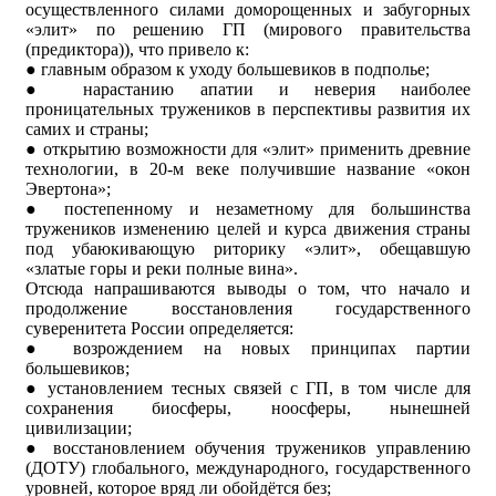
осуществленного силами доморощенных и забугорных
«элит» по решению ГП (мирового правительства
(предиктора)), что привело к:
● главным образом к уходу большевиков в подполье;
● нарастанию апатии и неверия наиболее
проницательных тружеников в перспективы развития их
самих и страны;
● открытию возможности для «элит» применить древние
технологии, в 20-м веке получившие название «окон
Эвертона»;
● постепенному и незаметному для большинства
тружеников изменению целей и курса движения страны
под убаюкивающую риторику «элит», обещавшую
«златые горы и реки полные вина».
Отсюда напрашиваются выводы о том, что начало и
продолжение восстановления государственного
суверенитета России определяется:
● возрождением на новых принципах партии
большевиков;
● установлением тесных связей с ГП, в том числе для
сохранения биосферы, ноосферы, нынешней
цивилизации;
● восстановлением обучения тружеников управлению
(ДОТУ) глобального, международного, государственного
уровней, которое вряд ли обойдётся без;