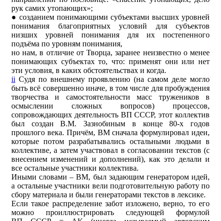
рук самих утопающих»;
● созданием понимающими субъектами высших уровней
понимания благоприятных условий для субъектов
низших уровней понимания для их постепенного
подъёма по уровням понимания,
но нам, в отличие от Творца, заранее неизвестно о менее
понимающих субъектах то, что: применят они или нет
эти условия, в каких обстоятельствах и когда.
ii
Судя по внешнему проявлению (на самом деле могло
быть всё совершенно иначе, в том числе для пробуждения
творчества и самостоятельности масс тружеников в
осмыслении сложных вопросов) процессов,
сопровождающих деятельность ВП СССР, этот коллектив
был создан В.М. Зазнобиным в конце 80-х годов
прошлого века. Причём, ВМ сначала формулировал идеи,
которые потом разрабатывались остальными людьми в
коллективе, а затем участвовал в согласовании текстов (с
внесением изменений и дополнений), как это делали и
все остальные участники коллектива.
Иными словами – ВМ, был задающим генератором идей,
а остальные участники вели подготовительную работу по
сбору материала и были генераторами текстов в лексике.
Если такое распределение забот изложено, верно, то его
можно проиллюстрировать следующей формулой