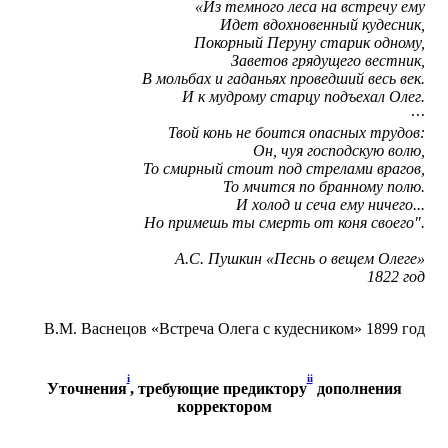
«Из темного леса на встречу ему
Идет вдохновенный кудесник,
Покорный Перуну старик одному,
Заветов грядущего вестник,
В мольбах и гаданьях проведший весь век.
И к мудрому старцу подъехал Олег.
···
Твой конь не боится опасных трудов:
Он, чуя господскую волю,
То смирный стоит под стрелами врагов,
То мчится по бранному полю.
И холод и сеча ему ничего...
Но примешь ты смерть от коня своего".
А.С. Пушкин «Песнь о вещем Олеге»
1822 год
В.М. Васнецов «Встреча Олега с кудесником» 1899 год
i
ii
Уточнения
, требующие предиктору
дополнения
корректором