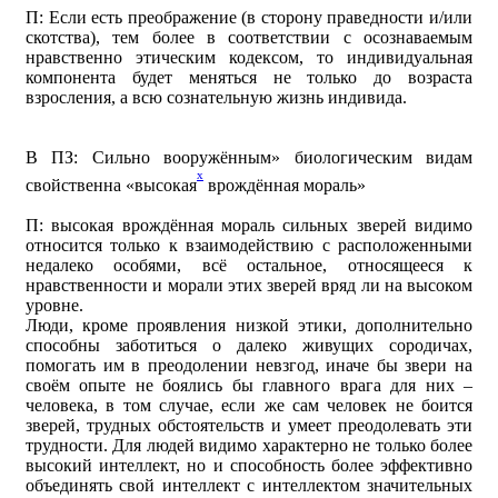
П: Если есть преображение (в сторону праведности и/или
скотства), тем более в соответствии с осознаваемым
нравственно этическим кодексом, то индивидуальная
компонента будет меняться не только до возраста
взросления, а всю сознательную жизнь индивида.
В ПЗ: Сильно вооружённым» биологическим видам
x
свойственна «высокая
врождённая мораль»
П: высокая врождённая мораль сильных зверей видимо
относится только к взаимодействию с расположенными
недалеко особями, всё остальное, относящееся к
нравственности и морали этих зверей вряд ли на высоком
уровне.
Люди, кроме проявления низкой этики, дополнительно
способны заботиться о далеко живущих сородичах,
помогать им в преодолении невзгод, иначе бы звери на
своём опыте не боялись бы главного врага для них –
человека, в том случае, если же сам человек не боится
зверей, трудных обстоятельств и умеет преодолевать эти
трудности. Для людей видимо характерно не только более
высокий интеллект, но и способность более эффективно
объединять свой интеллект с интеллектом значительных