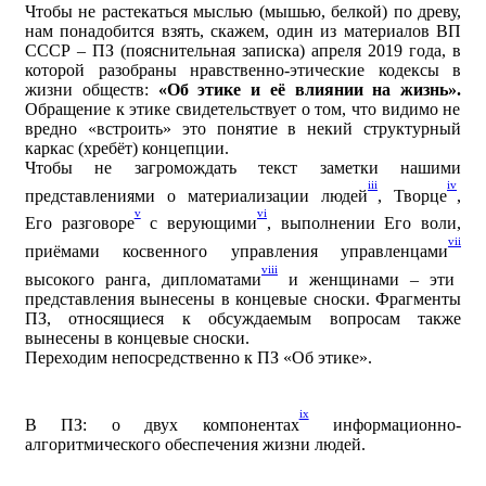
Чтобы не растекаться мыслью (мышью, белкой) по древу,
нам понадобится взять, скажем, один из материалов ВП
СССР – ПЗ (пояснительная записка) апреля 2019 года, в
которой разобраны нравственно-этические кодексы в
жизни обществ:
«Об этике и её влиянии на жизнь».
Обращение к этике свидетельствует о том, что видимо не
вредно «встроить» это понятие в некий структурный
каркас (хребёт) концепции.
Чтобы не загромождать текст заметки
нашими
iii
iv
представлениями о материализации людей
, Творце
,
v
vi
Его разговоре
с верующими
, выполнении Его воли,
vii
приёмами косвенного управления управленцами
viii
высокого ранга, дипломатами
и женщинами – эти
представления вынесены в концевые сноски. Фрагменты
ПЗ, относящиеся к обсуждаемым вопросам также
вынесены в концевые сноски.
Переходим непосредственно к ПЗ «Об этике».
ix
В ПЗ: о двух компонентах
информационно-
алгоритмического обеспечения жизни людей.