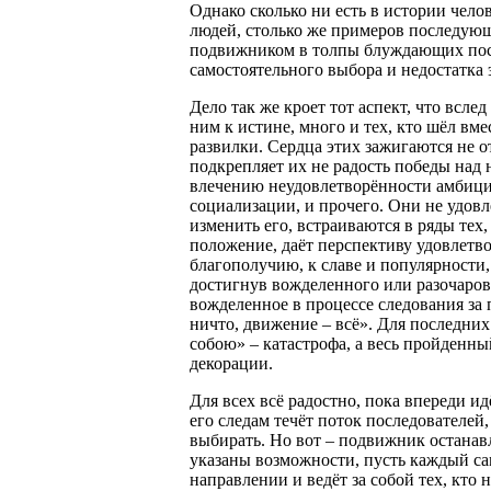
Однако сколько ни есть в истории чел
людей
, столько же примеров последую
подвижником в толпы блуждающих после
самостоятельного выбора и недостатка
Дело так же кроет тот аспект, что всл
ним к истине, много и тех, кто шёл вм
развилки. Сердца этих зажигаются не 
подкрепляет их не радость победы над
влечению неудовлетворённости амбиций
социализации, и прочего. Они не удов
изменить его, встраиваются в ряды тех
положение, даёт перспективу удовлетв
благополучию, к славе и популярности, 
достигнув вожделенного или разочаров
вожделенное в процессе следования за 
ничто, движение – всё». Для последних
собою» – катастрофа, а весь пройденн
декорации.
Для всех всё радостно, пока впереди и
его следам течёт поток последователей,
выбирать. Но вот – подвижник останавл
указаны возможности, пусть каждый сам
направлении и ведёт за собой тех, кто 