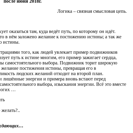
после июня 2018г.
Логика – связная смысловая цепь.
ет оказаться там, куда ведёт путь, по которому он идёт.
 что в нём заложено желание к постижению истины; а так же
ию истины.
трациями того, как людей увлекает пример подвижников
ует путь к истине многим, его пример зажигает сердца,
ммы самостоятельного выбора. Подвижник торит широкую
т желание постижения истины, превращая его в
ликость людских желаний отходит на второй план.
и лишённые энергии и примера вновь встают перед
самостоятельного выбора, изыскания энергии. Всё это вместе
ногих …
ать
 желать?..
луждающих…