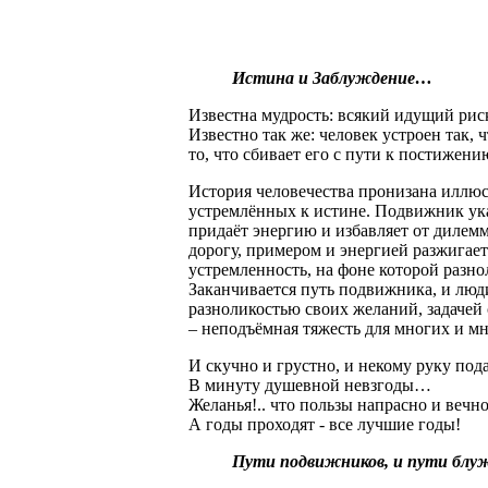
Истина и Заблуждение…
Известна мудрость: всякий идущий риску
Известно так же: человек устроен так,
то, что сбивает его с пути к постижен
История человечества пронизана иллюс
устремлённых к истине. Подвижник указ
придаёт энергию и избавляет от диле
дорогу, примером и энергией разжигае
устремленность, на фоне которой разно
Заканчивается путь подвижника, и люд
разноликостью своих желаний, задачей 
– неподъёмная тяжесть для многих и м
И скучно и грустно, и некому руку под
В минуту душевной невзгоды…
Желанья!.. что пользы напрасно и вечно
А годы проходят - все лучшие годы!
Пути подвижников, и пути б