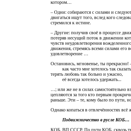
котором…
– Одни: собираются с силами и следуют
двигаться ищут того, вслед кого следова
стремился к истине.
– Другие: получив своё в процессе дв
потеряв несущий поток в движении кот
чувств неудовлетворения вожделенного 
движения, стремясь всеми силами его в
удовлетворение …
Остановись, мгновенье, ты прекрасно! 
как часто мне хотелось так сказать
терять любовь так больно и ужасно,
её всегда хотелось удержать...
…; или же не в силах самостоятельно в
цепляются за того кто первым прокрич
раньше. Эти – те, кому было по пути, н
Однако копаться в отвлечённостях всё
Подвижничество в русле КОБ…
КОБ, ВП СССР. По пути КОБ, сквозь ть