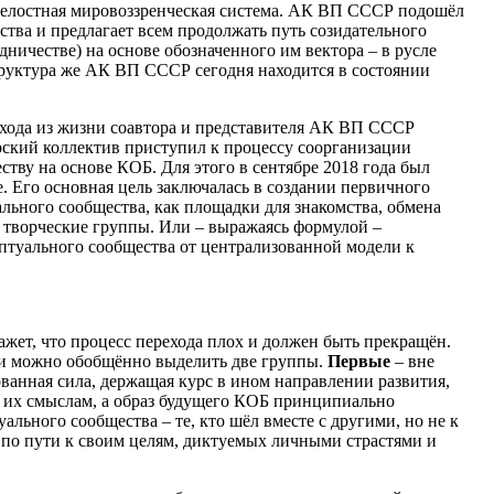
целостная мировоззренческая система. АК ВП СССР подошёл
тва и предлагает всем продолжать путь созидательного
дничестве) на основе обозначенного им вектора – в русле
руктура же АК ВП СССР сегодня находится в состоянии
ухода из жизни соавтора и представителя АК ВП СССР
орский коллектив приступил к процессу соорганизации
ству на основе КОБ. Для этого в сентябре 2018 года был
. Его основная цель заключалась в создании первичного
льного сообщества, как площадки для знакомства, обмена
 творческие группы. Или – выражаясь формулой –
птуального сообщества от централизованной модели к
кажет, что процесс перехода плох и должен быть прекращён.
, и можно обобщённо выделить две группы.
Первые
– вне
ванная сила, держащая курс в ином направлении развития,
 их смыслам, а образ будущего КОБ принципиально
ального сообщества – те, кто шёл вместе с другими, но не к
 по пути к своим целям, диктуемых личными страстями и