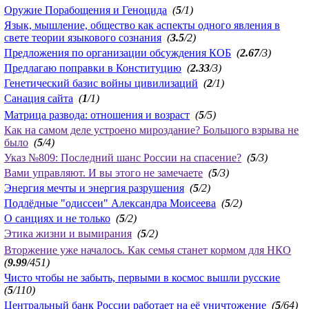
Оружие Порабощения и Геноцида
(
5
/1)
Язык, мышление, общество как аспекты одного явления в
свете теории языкового сознания
(
3.5
/2)
Предложения по организации обсуждения КОБ
(
2.67
/3)
Предлагаю поправки в Конституцию
(
2.33
/3)
Генетический базис войны цивилизаций
(
2
/1)
Санация сайта
(
1
/1)
Матрица развода: отношения и возраст
(
5
/5)
Как на самом деле устроено мироздание? Большого взрыва не
было
(
5
/4)
Указ №809: Последний шанс России на спасение?
(
5
/3)
Вами управляют. И вы этого не замечаете
(
5
/3)
Энергия мечты и энергия разрушения
(
5
/2)
Подлёдные "одиссеи" Александра Моисеева
(
5
/2)
О санциях и не только
(
5
/2)
Этика жизни и вымирания
(
5
/2)
Вторжение уже началось. Как семья станет кормом для НКО
(
9.99
/451)
Чисто чтобы не забыть, первыми в космос вышли русские
(
5
/110)
Центральный банк России работает на её уничтожение
(
5
/64)