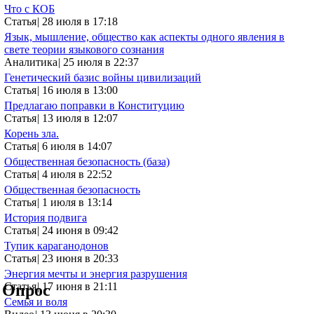
Что с КОБ
Статья
|
28 июля в 17:18
Язык, мышление, общество как аспекты одного явления в
свете теории языкового сознания
Аналитика
|
25 июля в 22:37
Генетический базис войны цивилизаций
Статья
|
16 июля в 13:00
Предлагаю поправки в Конституцию
Статья
|
13 июля в 12:07
Корень зла.
Статья
|
6 июля в 14:07
Общественная безопасность (база)
Статья
|
4 июля в 22:52
Общественная безопасность
Статья
|
1 июля в 13:14
История подвига
Статья
|
24 июня в 09:42
Тупик караганодонов
Статья
|
23 июня в 20:33
Энергия мечты и энергия разрушения
Статья
|
17 июня в 21:11
Опрос
Семья и воля