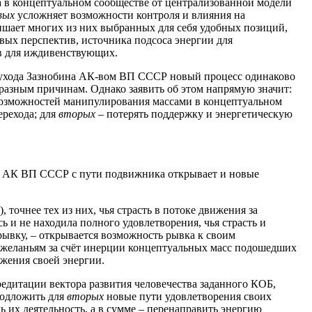
 в концептуальном сообществе от централизованной модели
вых
усложняет возможности контроля и влияния на
ишает многих из них выбранных для себя удобных позиций,
ых перспектив, источника подсоса энергии для
 для иждивенствующих.
е ухода Зазнобина АК-вом ВП СССР новый процесс одинаково
разным причинам. Однако заявить об этом напрямую значит:
озможностей манипулирования массами в концептуальном
ерехода; для
вторых
– потерять поддержку и энергетическую
од АК ВП СССР с пути подвижника открывает и новые
), точнее тех из них, чья страсть в потоке движения за
 и не находила полного удовлетворения, чья страсть и
рывку, – открывается возможность рывка к своим
 желаньям за счёт инерции концептуальных масс подошедших
жения своей энергии.
едитации вектора развития человечества заданного КОБ,
подложить для
вторых
новые пути удовлетворения своих
ь их деятельность, а в сумме – перенаправить энергию