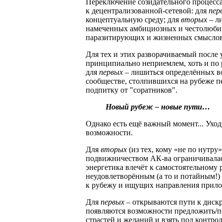
Переключение созидательного процесса
к децентрализованной-сетевой: для
пер
концептуальную среду; для
вторых
– л
намеченных амбициозных и честолюбив
паразитирующих и жизненных смыслов
Для тех и этих разворачиваемый посл
принципиально неприемлем, хоть и по 
для
первых
– лишиться определённых в
сообществе, столпившихся на рубеже п
подпитку от "соратников".
Новый рубеж – новые пути…
Однако есть ещё важный момент... Ух
возможности.
Для
вторых
(из тех, кому «не по нутру»
подвижничеством АК-ва ограничивалась
энергетика влечёт к самостоятельному 
неудовлетворённым (а то и потайным!)
к рубежу и ищущих направления прило
Для
первых
– открываются пути к дискр
появляются возможности предложить/
страстей и желаний и взять под контрол