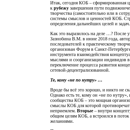
Итак, сегодня КОБ – сформированная 
к
рубежу
завершения пути подвижничес
творчества (самостоятельно или в сотру
системы смыслов и ценностей КОБ. Ст
определения дальнейших целей и задач.
Как это выразилось на деле …? После 
Зазнобина В.М. в июне 2018 года, авт
последователей к практическому творче
организован Форум в Санкт-Петербурге
инструмента взаимодействия концептуа
мыслями и соорганизации индивидов в
переключение процесса развития конце
сетевой-децентрализованной.
Те, кому «не по нутру» …
Вроде бы всё это хорошо, и никто не с
Однако есть те, кому он «не по нутру»
сообщества КОБ ­– это мощная организо
смыслы КОБ для которой противоречат
неприемлем.
Вторые
– внутри концепту
общим целям КОБ, а встроился в поток
желаниями.