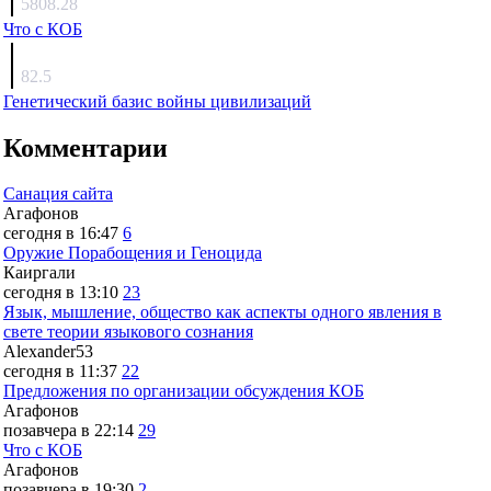
5808.28
Что с КОБ
surov
82.5
Генетический базис войны цивилизаций
Комментарии
Санация сайта
Агафонов
сегодня в 16:47
6
Оружие Порабощения и Геноцида
Каиргали
сегодня в 13:10
23
Язык, мышление, общество как аспекты одного явления в
свете теории языкового сознания
Alexander53
сегодня в 11:37
22
Предложения по организации обсуждения КОБ
Агафонов
позавчера в 22:14
29
Что с КОБ
Агафонов
позавчера в 19:30
2