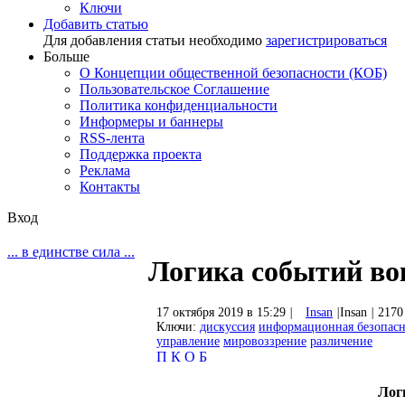
Ключи
Добавить статью
Для добавления статьи необходимо
зарегистрироваться
Больше
О Концепции общественной безопасности (КОБ)
Пользовательское Соглашение
Политика конфиденциальности
Информеры и баннеры
RSS-лента
Поддержка проекта
Реклама
Контакты
Вход
... в единстве сила ...
Логика событий во
17 октября 2019 в 15:29
|
Insan
|
Insan
|
2170
Ключи:
дискуссия
информационная безопасн
управление
мировоззрение
различение
П
К
О
Б
Лог