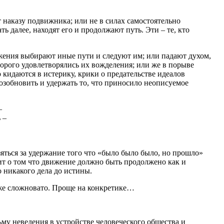
 наказу подвижника; или не в силах самостоятельно
ть далее, находят его и продолжают путь. Эти – те, кто
ижения выбирают иные пути и следуют им; или падают духом,
орого удовлетворялись их вожделения; или же в порыве
кидаются в истерику, крики о предательстве идеалов
озобновить и удержать то, что приносило неописуемое
–
 –
зяться за удержание того что «было было было, но прошло»
ит о том что движение должно быть продолжено как и
о никакого дела до истины.
 же сложновато. Проще на конкретике…
му неведения в устройстве человеческого общества и