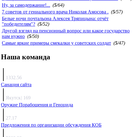
Ну, за самодержание!...
(
5
/64)
7 советов от гениального врача Николая Амосова .
(
5
/57)
Белые ночи почтальона Алексея Тряпицына: отчёт
"победителям"?
(
5
/52)
Другой взгляд на пенсионный вопрос или какое государство
нам нужно
(
5
/50)
Самые яркие примеры смекалки у советских солдат
(
5
/47)
Наша команда
Агафонов
1332.56
Санация сайта
Каиргали
Якутск
|
169
Оружие Порабощения и Геноцида
Михаил Михайлович
27.17
Предложения по организации обсуждения КОБ
Люкин