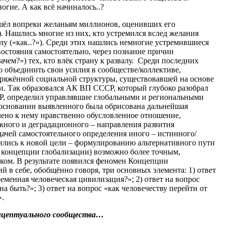
гие. А как всё начиналось..?
шёл вопреки желаньям миллионов, оценивших его
). Нашлись многие из них, кто устремился вслед желания
лу («как..?»). Среди этих нашлись немногие устремившиеся
остояния самостоятельно, через познание причин
ачем?») тех, кто влёк страну к развалу. Среди последних
объединить свои усилия в сообществе/коллективе,
пряжённой социальной структуры, существовавшей на основе
и. Так образовался АК ВП СССР, который глубоко разобрал
Р, определил управлявшие глобальными и региональными
а основании выявленного была обрисована дальнейшая
елено к нему нравственно обусловленное отношение,
жного и деградационного – направления развития
дачей самостоятельного определения иного – истинного/
мились к новой цели – формулированию альтернативного пути
й концепции глобализации) возможно более точным,
ком. В результате появился феномен Концепции
 в себе, обобщённо говоря, три основных элемента: 1) ответ
ременная человеческая цивилизация?»; 2) ответ на вопрос
а быть?»; 3) ответ на вопрос «как человечеству перейти от
».
онцептуального сообщества…