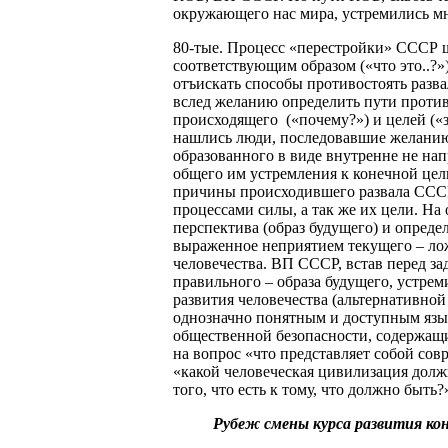
окружающего нас мира, устремились мно
80-тые. Процесс «перестройки» СССР 
соответствующим образом («что это..?»
отъискать способы противостоять разва
вслед желанию определить пути против
происходящего («почему?») и целей («з
нашлись люди, последовавшие желанию 
образованного в виде внутренне не на
общего им устремления к конечной цел
причины происходившего развала ССС
процессами силы, а так же их цели. Н
перспектива (образ будущего) и опред
выраженное неприятием текущего – ло
человечества. ВП СССР, встав перед за
правильного – образа будущего, устре
развития человечества (альтернативно
однозначно понятным и доступным язы
общественной безопасности, содержащий
на вопрос «что представляет собой сов
«какой человеческая цивилизация должн
того, что есть к тому, что должно быть?
Рубеж смены курса развития к