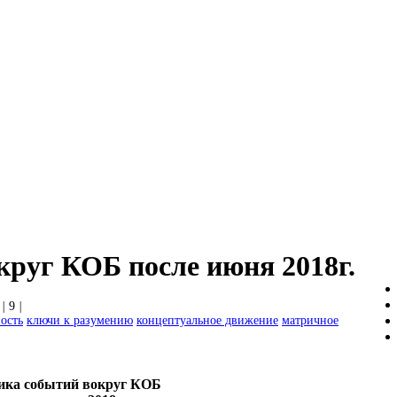
круг КОБ после июня 2018г.
|
9
|
ость
ключи к разумению
концептуальное движение
матричное
ика событий вокруг КОБ