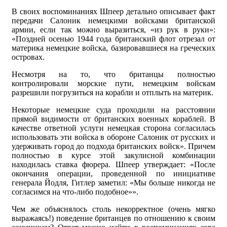
В своих воспоминаниях Шпеер детально описывает факт
передачи Салоник немецкими войсками британской
армии, если так можно выразиться, «из рук в руки»:
«Поздней осенью 1944 года британский флот отрезал от
материка немецкие войска, базировавшиеся на греческих
островах.
Несмотря на то, что британцы полностью
контролировали морские пути, немецким войскам
разрешили погрузиться на корабли и отплыть на материк.
Некоторые немецкие суда проходили на расстоянии
прямой видимости от британских военных кораблей. В
качестве ответной услуги немецкая сторона согласилась
использовать эти войска в обороне Салоник от русских и
удерживать город до подхода британских войск». Причем
полностью в курсе этой закулисной комбинации
находилась ставка фюрера. Шпеер утверждает: «После
окончания операции, проведенной по инициативе
генерала Йодля, Гитлер заметил: «Мы больше никогда не
согласимся на что-либо подобное»».
Чем же объяснялось столь некорректное (очень мягко
выражаясь!) поведение британцев по отношению к своим