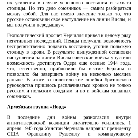
их усиления в случае успешного восстания и захвата
столицы. Но это дело союзников — самим разбираться
между собой. Для нас имело значение только то, что
русские остановили свое наступление на линии Вислы, и
мы получили передышку».
Геополитический просчет Черчилля привел к целому ряду
негативных последствий. Немцы получили возможность
беспрепятственно подавить восстание, утопив польскую
столицу в крови. В результате вынужденной остановки
наступления на линии Вислы советские войска упустили
возможность достигнуть Одера еще осенью 1944 года,
что, естественно, приблизило бы взятие Берлина и
позволило бы завершить войну на несколько месяцев
раньше. В итоге за политические ошибки британского
руководства пришлось расплачиваться кровью не только
русским и польским солдатам, и но и войскам западных
союзников.
Армейская группа «Норд»
В последние дни войны разногласия внутри
антигитлеровской коалиции значительно усилились. 1
апреля 1945 года Уинстон Черчилль направил президенту
США Франклину Рузвельту и командующему