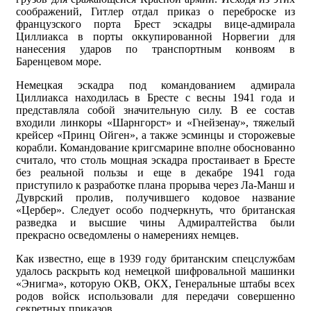
соображений, Гитлер отдал приказ о переброске из
французского порта Брест эскадры вице-адмирала
Циллиакса в порты оккупированной Норвегии для
нанесения ударов по транспортным конвоям в
Баренцевом море.
Немецкая эскадра под командованием адмирала
Циллиакса находилась в Бресте с весны 1941 года и
представляла собой значительную силу. В ее состав
входили линкоры «Шарнгорст» и «Гнейзенау», тяжелый
крейсер «Принц Ойген», а также эсминцы и сторожевые
корабли. Командование кригсмарине вполне обоснованно
считало, что столь мощная эскадра простаивает в Бресте
без реальной пользы и еще в декабре 1941 года
приступило к разработке плана прорыва через Ла-Манш и
Дуврский пролив, получившего кодовое название
«Цербер». Следует особо подчеркнуть, что британская
разведка и высшие чины Адмиралтейства были
прекрасно осведомлены о намерениях немцев.
Как известно, еще в 1939 году британским спецслужбам
удалось раскрыть код немецкой шифровальной машинки
«Энигма», которую ОКВ, ОКХ, Генеральные штабы всех
родов войск использовали для передачи совершенно
секретных приказов.