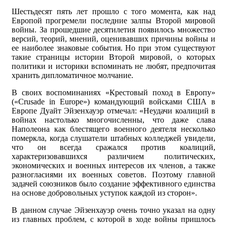
Шестьдесят пять лет прошло с того момента, как над
Европой прогремели последние залпы Второй мировой
войны. За прошедшие десятилетия появилось множество
версий, теорий, мнений, оценивавших причины войны и
ее наиболее знаковые события. Но при этом существуют
такие страницы истории Второй мировой, о которых
политики и историки вспоминать не любят, предпочитая
хранить дипломатичное молчание.
В своих воспоминаниях «Крестовый поход в Европу»
(«Crusade in Europe») командующий войсками США в
Европе Дуайт Эйзенхауэр отмечал: «Неудачи коалиций в
войнах настолько многочисленны, что даже слава
Наполеона как блестящего военного деятеля несколько
померкла, когда слушатели штабных колледжей увидели,
что он всегда сражался против коалиций,
характеризовавшихся различием политических,
экономических и военных интересов их членов, а также
разногласиями их военных советов. Поэтому главной
задачей союзников было создание эффективного единства
на основе добровольных уступок каждой из сторон».
В данном случае Эйзенхауэр очень точно указал на одну
из главных проблем, с которой в ходе войны пришлось