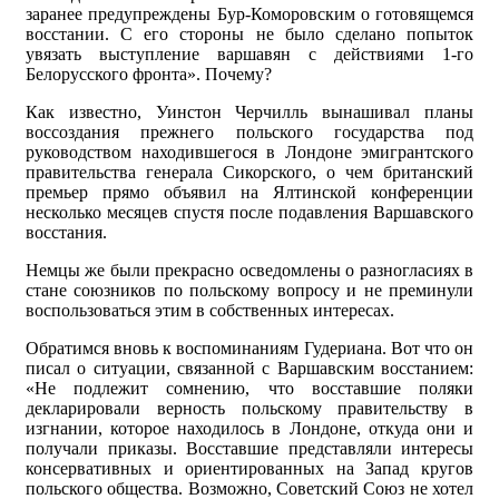
заранее предупреждены Бур-Коморовским о готовящемся
восстании. С его стороны не было сделано попыток
увязать выступление варшавян с действиями 1-го
Белорусского фронта». Почему?
Как известно, Уинстон Черчилль вынашивал планы
воссоздания прежнего польского государства под
руководством находившегося в Лондоне эмигрантского
правительства генерала Сикорского, о чем британский
премьер прямо объявил на Ялтинской конференции
несколько месяцев спустя после подавления Варшавского
восстания.
Немцы же были прекрасно осведомлены о разногласиях в
стане союзников по польскому вопросу и не преминули
воспользоваться этим в собственных интересах.
Обратимся вновь к воспоминаниям Гудериана. Вот что он
писал о ситуации, связанной с Варшавским восстанием:
«Не подлежит сомнению, что восставшие поляки
декларировали верность польскому правительству в
изгнании, которое находилось в Лондоне, откуда они и
получали приказы. Восставшие представляли интересы
консервативных и ориентированных на Запад кругов
польского общества. Возможно, Советский Союз не хотел