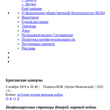
» Видео
Ещё раньше
О Концепции общественной безопасности (КОБ)
Вконтакте
Одноклассники
Telegram
Дзен
Пользовательское Соглашение
Политика конфиденциальности
Поддержка проекта
Реклама
Британские каверзы
9 ноября 2019 в 20:40
|
Планета-КОБ
|
Артем Ивановский
|
2205
|
0
|
Ключи:
история
вторая мировая война
П
К
О
Б
Неафишируемые страницы Второй мировой войны