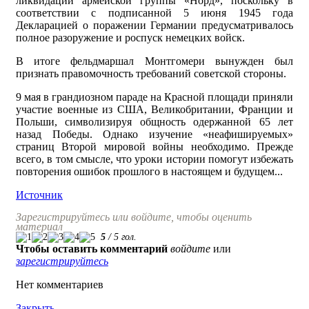
ликвидации армейской группы «Норд», поскольку в
соответствии с подписанной 5 июня 1945 года
Декларацией о поражении Германии предусматривалось
полное разоружение и роспуск немецких войск.
В итоге фельдмаршал Монтгомери вынужден был
признать правомочность требований советской стороны.
9 мая в грандиозном параде на Красной площади приняли
участие военные из США, Великобритании, Франции и
Польши, символизируя общность одержанной 65 лет
назад Победы. Однако изучение «неафишируемых»
страниц Второй мировой войны необходимо. Прежде
всего, в том смысле, что уроки истории помогут избежать
повторения ошибок прошлого в настоящем и будущем...
Источник
Зарегистрируйтесь или войдите, чтобы оценить
материал
5
/
5
гол.
Чтобы оставить комментарий
войдите
или
зарегистрируйтесь
Нет комментариев
Закрыть