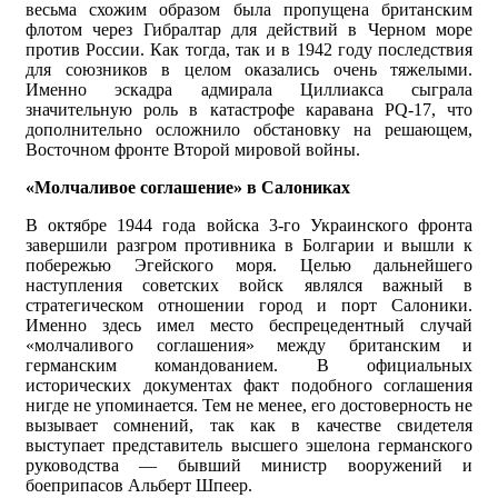
весьма схожим образом была пропущена британским
флотом через Гибралтар для действий в Черном море
против России. Как тогда, так и в 1942 году последствия
для союзников в целом оказались очень тяжелыми.
Именно эскадра адмирала Циллиакса сыграла
значительную роль в катастрофе каравана PQ-17, что
дополнительно осложнило обстановку на решающем,
Восточном фронте Второй мировой войны.
«Молчаливое соглашение» в Салониках
В октябре 1944 года войска 3-го Украинского фронта
завершили разгром противника в Болгарии и вышли к
побережью Эгейского моря. Целью дальнейшего
наступления советских войск являлся важный в
стратегическом отношении город и порт Салоники.
Именно здесь имел место беспрецедентный случай
«молчаливого соглашения» между британским и
германским командованием. В официальных
исторических документах факт подобного соглашения
нигде не упоминается. Тем не менее, его достоверность не
вызывает сомнений, так как в качестве свидетеля
выступает представитель высшего эшелона германского
руководства — бывший министр вооружений и
боеприпасов Альберт Шпеер.