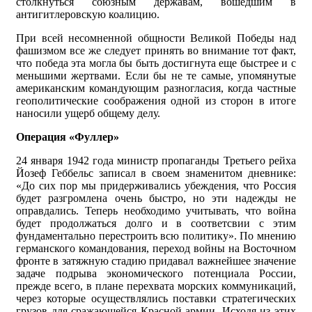
столкнуться союзным державам, вошедшим в
антигитлеровскую коалицию.
При всей несомненной общности Великой Победы над
фашизмом все же следует принять во внимание тот факт,
что победа эта могла бы быть достигнута еще быстрее и с
меньшими жертвами. Если бы не те самые, упомянутые
американским командующим разногласия, когда частные
геополитические соображения одной из сторон в итоге
наносили ущерб общему делу.
Операция «Фуллер»
24 января 1942 года министр пропаганды Третьего рейха
Йозеф Геббельс записал в своем знаменитом дневнике:
«До сих пор мы придерживались убеждения, что Россия
будет разгромлена очень быстро, но эти надежды не
оправдались. Теперь необходимо учитывать, что война
будет продолжаться долго и в соответсвии с этим
фундаментально перестроить всю политику». По мнению
германского командования, переход войны на Восточном
фронте в затяжную стадию придавал важнейшее значение
задаче подрыва экономического потенциала России,
прежде всего, в плане перехвата морских коммуникаций,
через которые осуществлялись поставки стратегических
грузов для сражающейся Красной армии. Исходя из этих