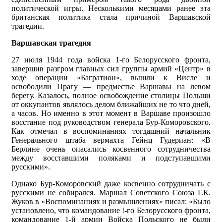
политической игры. Несколькими месяцами ранее эта
британская политика стала причиной Варшавской
трагедии.
Варшавская трагедия
27 июля 1944 года войска 1-го Белорусского фронта,
завершив разгром главных сил группы армий «Центр» в
ходе операции «Багратион», вышли к Висле и
освободили Прагу — предместье Варшавы на левом
берегу. Казалось, полное освобождение столицы Польши
от оккупантов являлось делом ближайших не то что дней,
а часов. Но именно в этот момент в Варшаве произошло
восстание под руководством генерала Бур-Коморовского.
Как отмечал в воспоминаниях тогдашний начальник
Генерального штаба вермахта Гейнц Гудериан: «В
Берлине очень опасались косвенного сотрудничества
между восставшими поляками и подступавшими
русскими».
Однако Бур-Коморовский даже косвенно сотрудничать с
русскими не собирался. Маршал Советского Союза Г.К.
Жуков в «Воспоминаниях и размышлениях» писал: «Было
установлено, что командование !-го Белорусского фронта,
командование 1-й армии Войска Польского не были