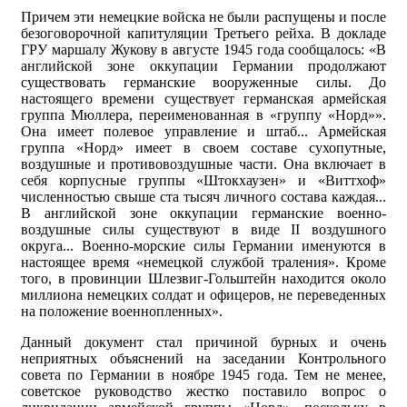
Причем эти немецкие войска не были распущены и после
безоговорочной капитуляции Третьего рейха. В докладе
ГРУ маршалу Жукову в августе 1945 года сообщалось: «В
английской зоне оккупации Германии продолжают
существовать германские вооруженные силы. До
настоящего времени существует германская армейская
группа Мюллера, переименованная в «группу «Норд»».
Она имеет полевое управление и штаб... Армейская
группа «Норд» имеет в своем составе сухопутные,
воздушные и противовоздушные части. Она включает в
себя корпусные группы «Штокхаузен» и «Виттхоф»
численностью свыше ста тысяч личного состава каждая...
В английской зоне оккупации германские военно-
воздушные силы существуют в виде II воздушного
округа... Военно-морские силы Германии именуются в
настоящее время «немецкой службой траления». Кроме
того, в провинции Шлезвиг-Гольштейн находится около
миллиона немецких солдат и офицеров, не переведенных
на положение военнопленных».
Данный документ стал причиной бурных и очень
неприятных объяснений на заседании Контрольного
совета по Германии в ноябре 1945 года. Тем не менее,
советское руководство жестко поставило вопрос о