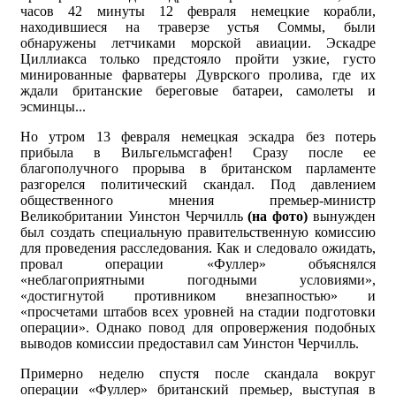
часов 42 минуты 12 февраля немецкие корабли,
находившиеся на траверзе устья Соммы, были
обнаружены летчиками морской авиации. Эскадре
Циллиакса только предстояло пройти узкие, густо
минированные фарватеры Дуврского пролива, где их
ждали британские береговые батареи, самолеты и
эсминцы...
Но утром 13 февраля немецкая эскадра без потерь
прибыла в Вильгельмсгафен! Сразу после ее
благополучного прорыва в британском парламенте
разгорелся политический скандал. Под давлением
общественного мнения премьер-министр
Великобритании Уинстон Черчилль
(на фото)
вынужден
был создать специальную правительственную комиссию
для проведения расследования. Как и следовало ожидать,
провал операции «Фуллер» объяснялся
«неблагоприятными погодными условиями»,
«достигнутой противником внезапностью» и
«просчетами штабов всех уровней на стадии подготовки
операции». Однако повод для опровержения подобных
выводов комиссии предоставил сам Уинстон Черчилль.
Примерно неделю спустя после скандала вокруг
операции «Фуллер» британский премьер, выступая в