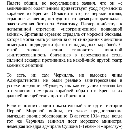
Палате общин, во всеуслышание заявил, что он «с
величайшим облегчением приветствует уход германских
кораблей из Бреста». Объяснить это, на первый взгляд,
странное заявление, нетрудно: в то время разворачивалась
ожесточенная битва за Атлантику, Гитлер прибегнул к
испытанной стратегии «неограниченной подводной
войны», Британия серьезно страдала от морской блокады,
которая могла быть усилена за счет синхронных действий
немецкого подводного флота и надводных кораблей. С
такой точки зрения становится понятной
заинтересованность британцев в перемещении столь
сильной эскадры противника на какой-либо другой театр
военных действий.
То есть, ни сам Черчилль, ни высокие чины
Адмиралтейства не были реально заинтересованы в
успехе операции «Фуллер», так как ее успех означал бы
отступление немецких кораблей обратно в Брест и их
дальнейшие действия против Британии.
Если вспомнить один показательный эпизод из истории
Первой Мировой войны, то такое предположение
выглядит вполне обоснованно. В августе 1914 года, когда
тот же Черчилль занимал пост морского министра,
немецкая эскадра адмирала Сушона («Гебен» и «Бреслау»)