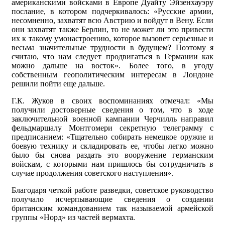
американскими войсками в Европе Дуайту Эйзенхауэру
послание, в котором подчеркивалось: «Русские армии,
несомненно, захватят всю Австрию и войдут в Вену. Если
они захватят также Берлин, то не может ли это привести
их к такому умонастроению, которое вызовет серьезные и
весьма значительные трудности в будущем? Поэтому я
считаю, что нам следует продвигаться в Германии как
можно дальше на восток». Более того, в угоду
собственным геополитическим интересам в Лондоне
решили пойти еще дальше.
Г.К. Жуков в своих воспоминаниях отмечал: «Мы
получили достоверные сведения о том, что в ходе
заключительной военной кампании Черчилль направил
фельдмаршалу Монтгомери секретную телеграмму с
предписанием: «Тщательно собирать немецкое оружие и
боевую технику и складировать ее, чтобы легко можно
было бы снова раздать это вооружение германским
войскам, с которыми нам пришлось бы сотрудничать в
случае продолжения советского наступления».
Благодаря четкой работе разведки, советское руководство
получало исчерпывающие сведения о создании
британским командованием так называемой армейской
группы «Норд» из частей вермахта.