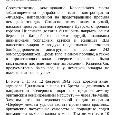
Соответственно, командование Королевского флота
заблаговременно разработало план контроперации
«Фуллер», направленной на предотвращение прорыва
немецкой эскадры. Согласно этому плану, в узкой,
насквозь простреливаемой горловине Дуврского пролива
корабли Циллиакса должны были быть накрыты огнем
береговых батарей из 229-мм орудий, атакованы
дивизионами торпедных катеров и эсминцев. Для
нанесения ударов с воздуха предназначалась тяжелая
бомбардировочная авиагруппа в составе 242
бомбардировщиков. Кроме того, в самом проливе, а также
в прилегающих водах севернее и южнее были
выставлены плотные минные заграждения. Казалось бы,
предусмотрено было все, и у немецкой эскадры не
имелось шансов на успех.
В ночь с 11 на 12 февраля 1942 года корабли вице-
адмирала Циллиакса вышли из Бреста и двинулись в
направлении Северного моря по предполагаемому
британским командованием маршруту — через Ла-Манш.
Заметим, что на первоначальной стадии операции
«Цербер» немцам удалось застать противника врасплох:
британские патрульные самолеты и подводные лодки
проморгали выход эскадры в море. Тем не менее, в 10