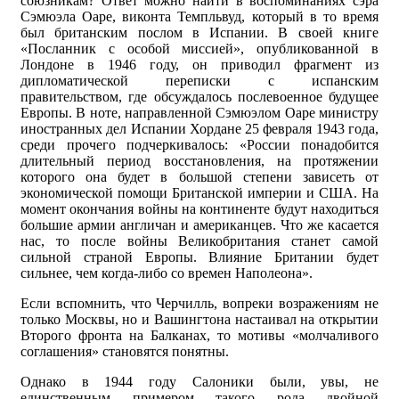
союзникам? Ответ можно найти в воспоминаниях сэра
Сэмюэла Оаре, виконта Темпльвуд, который в то время
был британским послом в Испании. В своей книге
«Посланник с особой миссией», опубликованной в
Лондоне в 1946 году, он приводил фрагмент из
дипломатической переписки с испанским
правительством, где обсуждалось послевоенное будущее
Европы. В ноте, направленной Сэмюэлом Оаре министру
иностранных дел Испании Хордане 25 февраля 1943 года,
среди прочего подчеркивалось: «России понадобится
длительный период восстановления, на протяжении
которого она будет в большой степени зависеть от
экономической помощи Британской империи и США. На
момент окончания войны на континенте будут находиться
большие армии англичан и американцев. Что же касается
нас, то после войны Великобритания станет самой
сильной страной Европы. Влияние Британии будет
сильнее, чем когда-либо со времен Наполеона».
Если вспомнить, что Черчилль, вопреки возражениям не
только Москвы, но и Вашингтона настаивал на открытии
Второго фронта на Балканах, то мотивы «молчаливого
соглашения» становятся понятны.
Однако в 1944 году Салоники были, увы, не
единственным примером такого рода двойной