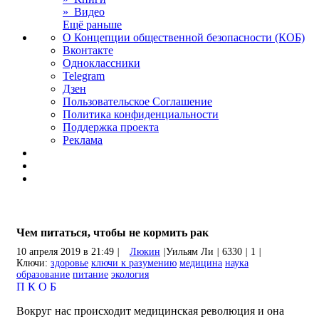
» Видео
Ещё раньше
О Концепции общественной безопасности (КОБ)
Вконтакте
Одноклассники
Telegram
Дзен
Пользовательское Соглашение
Политика конфиденциальности
Поддержка проекта
Реклама
Чем питаться, чтобы не кормить рак
10 апреля 2019 в 21:49
|
Люкин
|
Уильям Ли
|
6330
|
1
|
Ключи:
здоровье
ключи к разумению
медицина
наука
образование
питание
экология
П
К
О
Б
Вокруг нас происходит медицинская революция и она