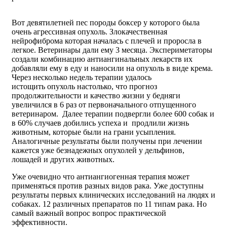
Вот девятилетней пес породы боксер у которого была
очень агрессивная опухоль. Злокачественная
нейрофиброма которая началась с плечей и проросла в
легкое. Ветеринары дали ему 3 месяца. Экспериметаторы
создали комбинацию антиангинальных лекарств их
добавляли ему в еду и наносили на опухоль в виде крема.
Через несколько недель терапии удалось
истощить опухоль настолько, что прогноз
продолжительности и качество жизни у бедняги
увеличился в 6 раз от первоначального отпущенного
ветеринаром. Далее терапии подвергли более 600 собак и
в 60% случаев добились успеха и продлили жизнь
животным, которые были на грани усыпления.
Аналогичные результаты были получены при лечении
кажется уже безнадежных опухолей у дельфинов,
лошадей и других животных.
Уже очевидно что антиангиогенная терапия может
применяться против разных видов рака. Уже доступны
результаты первых клинических исследований на людях и
собаках. 12 различных препаратов по 11 типам рака. Но
самый важный вопрос вопрос практической
эффективности.