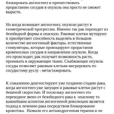
блокировать ангиогенез и препятствовать
прорастанию сосудов в опухоль она просто не сможет
вырасти.
Но когда возникает ангиогенез, опухоли растут в
геометрической прогрессии. Именно так рак переходит из
безобидной формы в опасную. Раковые клетки мутируют
и приобретают способность выделять в большом
количестве ангиогенный факторы, естественные
стимуляторы, которые провоцируют прорастания
кровеносных сосудов в направлении опухоли. Когда
это происходит, рак получает возможность расти,
проникать в окружающие ткани. Снабжающие опухоль
сосуды позволяет раковым клеткам мигрировать по
сосудистому руслу - метастазировать.
К сожалению диагностируют уже позднюю стадию рака,
когда ангиогенез уже запущен и раковые клетки растут с
бешеной скоростью. И поскольку ангиогенез это
переходное звено от безобидного рака к опасному то
важнейшим аспектом ангиогенной революции является
подход к лечению рака посредством блокирование
кровотока. Назвали его антиандрогенная терапия и он