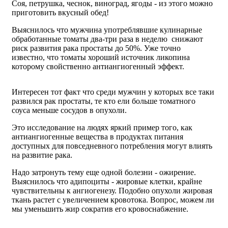
Соя, петрушка, чеснок, виноград, ягоды - из этого можно
приготовить вкусный обед!
Выяснилось что мужчина употреблявшие кулинарные
обработанные томаты два-три раза в неделю снижают
риск развития рака простаты до 50%. Уже точно
известно, что томаты хороший источник ликопина
которому свойственно антиангиогенный эффект.
Интересен тот факт что среди мужчин у которых все таки
развился рак простаты, те кто ели больше томатного
соуса меньше сосудов в опухоли.
Это исследование на людях яркий пример того, как
антиангиогенные вещества в продуктах питания
доступных для повседневного потребления могут влиять
на развитие рака.
Надо затронуть тему еще одной болезни - ожирение.
Выяснилось что адипоциты - жировые клетки, крайне
чувствительны к ангиогенезу. Подобно опухоли жировая
ткань растет с увеличением кровотока. Вопрос, можем ли
мы уменьшить жир сократив его кровоснабжение.