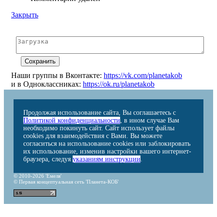
Закрыть
Наши группы в Вконтакте:
https://vk.com/planetakob
и в Одноклассниках:
https://ok.ru/planetakob
Продолжая использование сайта, Вы соглашаетесь с
Политикой конфиденциальности
, в ином случае Вам
необходимо покинуть сайт. Сайт использует файлы
cookies для взаимодействия с Вами. Вы можете
согласиться на использование cookies или заблокировать
их использование, изменив настройки вашего интернет-
браузера, следуя
указаниям инструкции
.
© 2010-2026 'Емеля'
© Первая концептуальная сеть 'Планета-КОБ'