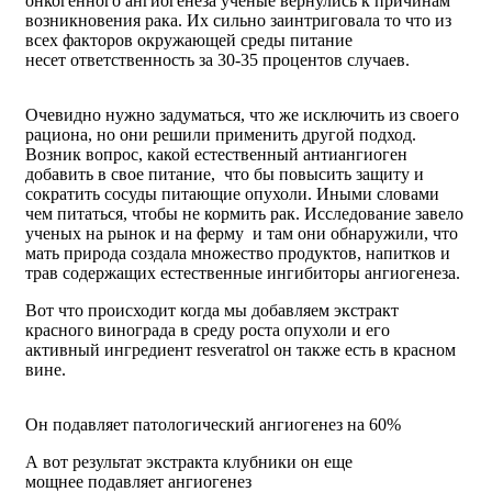
онкогенного ангиогенеза ученые вернулись к причинам
возникновения рака. Их сильно заинтриговала то что из
всех факторов окружающей среды питание
несет ответственность за 30-35 процентов случаев.
Очевидно нужно задуматься, что же исключить из своего
рациона, но они решили применить другой подход.
Возник вопрос, какой естественный антиангиоген
добавить в свое питание, что бы повысить защиту и
сократить сосуды питающие опухоли. Иными словами
чем питаться, чтобы не кормить рак. Исследование завело
ученых на рынок и на ферму и там они обнаружили, что
мать природа создала множество продуктов, напитков и
трав содержащих естественные ингибиторы ангиогенеза.
Вот что происходит когда мы добавляем экстракт
красного винограда в среду роста опухоли и его
активный ингредиент resveratrol он также есть в красном
вине.
Он подавляет патологический ангиогенез на 60%
А вот результат экстракта клубники он еще
мощнее подавляет ангиогенез