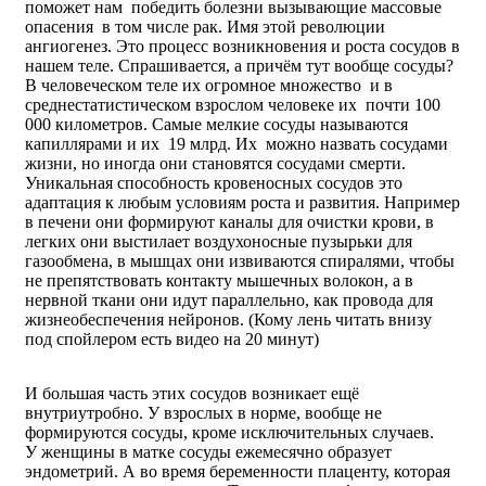
поможет нам победить болезни вызывающие массовые
опасения в том числе рак. Имя этой революции
ангиогенез. Это процесс возникновения и роста сосудов в
нашем теле. Спрашивается, а причём тут вообще сосуды?
В человеческом теле их огромное множество и в
среднестатистическом взрослом человеке их почти 100
000 километров. Самые мелкие сосуды называются
капиллярами и их 19 млрд. Их можно назвать сосудами
жизни, но иногда они становятся сосудами смерти.
Уникальная способность кровеносных сосудов это
адаптация к любым условиям роста и развития. Например
в печени они формируют каналы для очистки крови, в
легких они выстилает воздухоносные пузырьки для
газообмена, в мышцах они извиваются спиралями, чтобы
не препятствовать контакту мышечных волокон, а в
нервной ткани они идут параллельно, как провода для
жизнеобеспечения нейронов. (Кому лень читать внизу
под спойлером есть видео на 20 минут)
И большая часть этих сосудов возникает ещё
внутриутробно. У взрослых в норме, вообще не
формируются сосуды, кроме исключительных случаев.
У женщины в матке сосуды ежемесячно образует
эндометрий. А во время беременности плаценту, которая