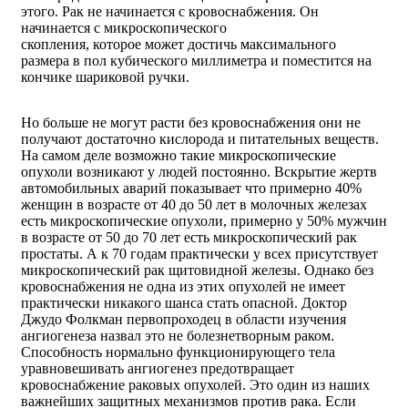
этого. Рак не начинается с кровоснабжения. Он
начинается с микроскопического
скопления, которое может достичь максимального
размера в пол кубического миллиметра и поместится на
кончике шариковой ручки.
Но больше не могут расти без кровоснабжения они не
получают достаточно кислорода и питательных веществ.
На самом деле возможно такие микроскопические
опухоли возникают у людей постоянно. Вскрытие жертв
автомобильных аварий показывает что примерно 40%
женщин в возрасте от 40 до 50 лет в молочных железах
есть микроскопические опухоли, примерно у 50% мужчин
в возрасте от 50 до 70 лет есть микроскопический рак
простаты. А к 70 годам практически у всех присутствует
микроскопический рак щитовидной железы. Однако без
кровоснабжения не одна из этих опухолей не имеет
практически никакого шанса стать опасной. Доктор
Джудо Фолкман первопроходец в области изучения
ангиогенеза назвал это не болезнетворным раком.
Способность нормально функционирующего тела
уравновешивать ангиогенез предотвращает
кровоснабжение раковых опухолей. Это один из наших
важнейших защитных механизмов против рака. Если