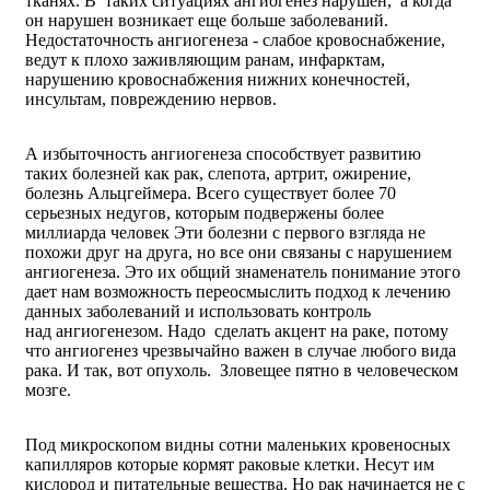
тканях. В таких ситуациях ангиогенез нарушен, а когда
он нарушен возникает еще больше заболеваний.
Недостаточность ангиогенеза - слабое кровоснабжение,
ведут к плохо заживляющим ранам, инфарктам,
нарушению кровоснабжения нижних конечностей,
инсультам, повреждению нервов.
А избыточность ангиогенеза способствует развитию
таких болезней как рак, слепота, артрит, ожирение,
болезнь Альцгеймера. Всего существует более 70
серьезных недугов, которым подвержены более
миллиарда человек Эти болезни с первого взгляда не
похожи друг на друга, но все они связаны с нарушением
ангиогенеза. Это их общий знаменатель понимание этого
дает нам возможность переосмыслить подход к лечению
данных заболеваний и использовать контроль
над ангиогенезом. Надо сделать акцент на раке, потому
что ангиогенез чрезвычайно важен в случае любого вида
рака. И так, вот опухоль. Зловещее пятно в человеческом
мозге.
Под микроскопом видны сотни маленьких кровеносных
капилляров которые кормят раковые клетки. Несут им
кислород и питательные вещества. Но рак начинается не с