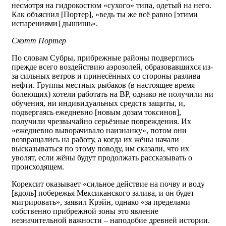
несмотря на гидрокостюм «сухого» типа, одетый на него.
Как объяснил [Портер], «ведь ты же всё равно [этими
испарениями] дышишь».
Скотт Портер
По словам Субры, прибрежные районы подверглись
прежде всего воздействию аэрозолей, образовавшихся из-
за сильных ветров и принесённых со стороны разлива
нефти. Группы местных рыбаков (в настоящее время
болеющих) хотели работать на ВР, однако не получили ни
обучения, ни индивидуальных средств защиты, и,
подвергаясь ежедневно [новым дозам токсинов],
получили чрезвычайно серьёзные повреждения. Их
«ежедневно выворачивало наизнанку», потом они
возвращались на работу, а когда их жёны начали
высказываться по этому поводу, им сказали, что их
уволят, если жёны будут продолжать рассказывать о
происходящем.
Корексит оказывает «сильное действие на почву и воду
[вдоль] побережья Мексиканского залива, и он будет
мигрировать», заявил Крэйн, однако «за пределами
собственно прибрежной зоны это явление
незначительной важности – наподобие древней истории.