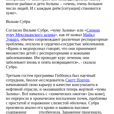
многие рыбаки и дети больны – «очень, очень большое
число людей. И с каждым днём [ситуация] становится
хуже».
Вильма Субра
Согласно Вильме Субре, «чуму Залива» или «
Синюю
чуму Мексиканского залива
», как её назвал
Майкл
Эдвард
, обычно сопровождают различные респираторные
проблемы, опухоли и сердечно-сосудистые заболевания.
«Врачи и медперсонал говорят, что они принимают
множество детей с респираторными и кожными
заболеваниями. Им проводят курс лечения, они
заболевают вновь и опять возвращаются», - сказала
Субра.
Третьим гостем программы Гиббонса был научный
сотрудник, биолог-исследователь
Скотт Портер
,
начинавший свою карьеру в качестве консультанта в
нефтяной отрасли, и оказавшийся теперь жертвой «чумы
Залива». Всё началось с «химических ожогов» [на коже],
но переросло в хроническое воспаление почек, проблемы
с простатой и поражение слизистой оболочки. Субра
произвела анализ его крови и выявила высокое
содержание этилбензола. Заражение произошло,