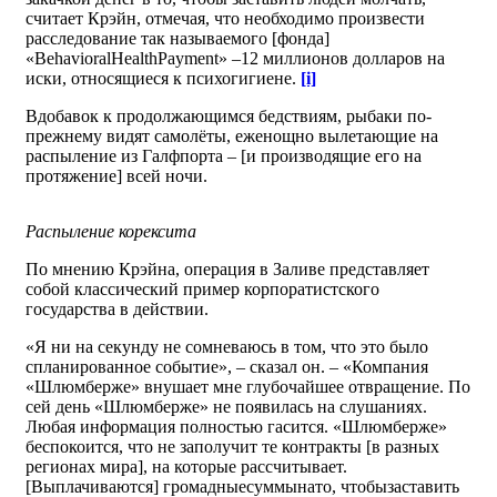
считает Крэйн, отмечая, что необходимо произвести
расследование так называемого [фонда]
«BehavioralHealthPayment» –12 миллионов долларов на
иски, относящиеся к психогигиене.
[i]
Вдобавок к продолжающимся бедствиям, рыбаки по-
прежнему видят самолёты, еженощно вылетающие на
распыление из Галфпорта – [и производящие его на
протяжение] всей ночи.
Распыление корексита
По мнению Крэйна, операция в Заливе представляет
собой классический пример корпоратистского
государства в действии.
«Я ни на секунду не сомневаюсь в том, что это было
спланированное событие», – сказал он. – «Компания
«Шлюмберже» внушает мне глубочайшее отвращение. По
сей день «Шлюмберже» не появилась на слушаниях.
Любая информация полностью гасится. «Шлюмберже»
беспокоится, что не заполучит те контракты [в разных
регионах мира], на которые рассчитывает.
[Выплачиваются] громадныесуммынато, чтобызаставить