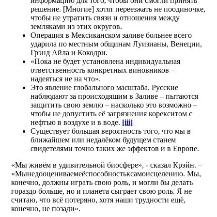
информацию для того, чтобы они смогли принять
решение. [Многие] хотят переезжать не поодиночке,
чтобы не утратить связи и отношения между
земляками из этих округов.
Операция в Мексиканском заливе больнее всего
ударила по местным общинам Луизианы, Венеции,
Грэнд Айла и Кокодри.
«Пока не будет установлена индивидуальная
ответственность конкретных виновников –
надеяться не на что».
Это явление глобального масштаба. Русские
наблюдают за происходящим в Заливе – пытаются
защитить свою землю – насколько это возможно –
чтобы не допустить её загрязнения корекситом с
нефтью в воздухе и в воде.
[iii]
Существует большая вероятность того, что мы в
ближайшем или недалёком будущем станем
свидетелями точно таких же эффектов и в Европе.
«Мы живём в удивительной биосфере», - сказал Крэйн. –
«Мынедооцениваемеёспособностьксамоисцелению. Мы,
конечно, должны играть свою роль, и могли бы делать
гораздо больше, но и планета сыграет свою роль. Я не
считаю, что всё потеряно, хотя наши трудности ещё,
конечно, не позади».