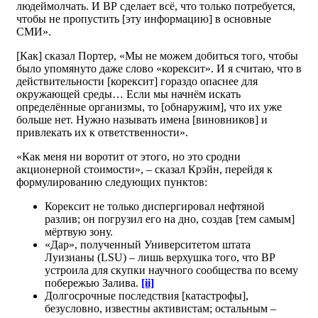
людеймолчать. И ВР сделает всё, что только потребуется,
чтобы не пропустить [эту информацию] в основные
СМИ».
[Как] сказал Портер, «Мы не можем добиться того, чтобы
было упомянуто даже слово «корексит». И я считаю, что в
действительности [корексит] гораздо опаснее для
окружающей среды… Если мы начнём искать
определённые организмы, то [обнаружим], что их уже
больше нет. Нужно называть имена [виновников] и
привлекать их к ответственности».
«Как меня ни воротит от этого, но это сродни
акционерной стоимости», – сказал Крэйн, перейдя к
формулированию следующих пунктов:
Корексит не только диспергировал нефтяной
разлив; он погрузил его на дно, создав [тем самым]
мёртвую зону.
«Дар», полученный Университетом штата
Луизианы (LSU) – лишь верхушка того, что ВР
устроила для скупки научного сообщества по всему
побережью Залива.
[ii]
Долгосрочные последствия [катастрофы],
безусловно, известны активистам; остальным –