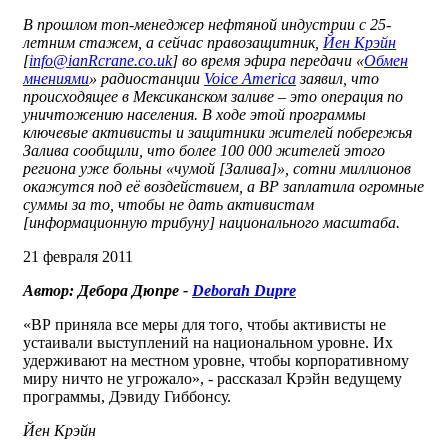
В прошлом топ-менеджер нефтяной индустрии с 25-
летним стажем, а сейчас правозащитник,
Йен Крэйн
[
info@ianRcrane.co.uk
] во время эфира передачи «
Обмен
мнениями
» радиостанции
Voice America
заявил, что
происходящее в Мексиканском заливе – это операция по
уничтожению населения. В ходе этой программы
ключевые активисты и защитники жителей побережья
Залива сообщили, что более 100 000 жителей этого
региона уже больны «чумой [Залива]», сотни миллионов
окажутся под её воздействием, а ВР заплатила огромные
суммы за то, чтобы не дать активистам
[информационную трибуну] национального масштаба.
21 февраля 2011
Автор: Дебора Дюпре -
Deborah Dupre
«ВР приняла все меры для того, чтобы активисты не
устаивали выступлений на национальном уровне. Их
удерживают на местном уровне, чтобы корпоративному
миру ничто не угрожало», - рассказал Крэйн ведущему
программы, Дэвиду Гиббонсу.
Йен Крэйн