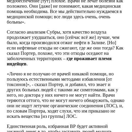
медобеспечение [тут] плохое. Врачи не лечат болезни как
положено. Они [даже] не понимают, какая медицинская
помощь необходима. Все мы действительно нуждаемся в
медицинской помощи; все люди здесь очень, очень
больны».
Согласно анализам Субры, хотя качество воздуха
продолжает ухудшаться, оно [сейчас всё же] лучше, чем
было, когда производился отжиг нефти в Заливе. [Но]
если нефтяные отходы не сжигают, где же они тогда? Как
сказал Портер, похоже, что эти отходы оседают на
заболоченных территориях –
где проживает племя
индейцев
.
«Лично я не получаю от врачей никакой помощи, но
пользуюсь естественными методами избавления [от
токсинов]», - сказал Портер, и добавил, что знает и
других больных людей с такими же симптомами, как у
него, но доктора у них ничего не могут найти. Врачи
теряются оттого, что не могут ничего обнаружить, однако
они не ищут летучие органические соединения (ЛОС), и,
по словам Портера, ходят слухи, что им приказано не
искать вещества [из группы] ЛОС.
Единственная роль, избранная ВР будет активной
закачкой денег в то, чтобы заставить людей молчать,