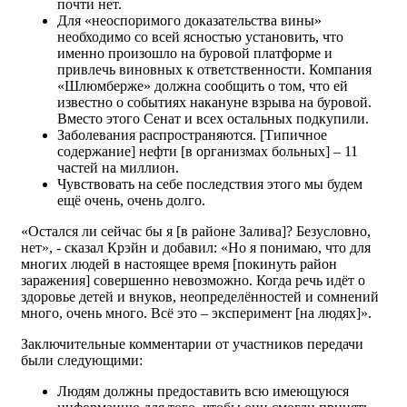
почти нет.
Для «неоспоримого доказательства вины»
необходимо со всей ясностью установить, что
именно произошло на буровой платформе и
привлечь виновных к ответственности. Компания
«Шлюмберже» должна сообщить о том, что ей
известно о событиях накануне взрыва на буровой.
Вместо этого Сенат и всех остальных подкупили.
Заболевания распространяются. [Типичное
содержание] нефти [в организмах больных] – 11
частей на миллион.
Чувствовать на себе последствия этого мы будем
ещё очень, очень долго.
«Остался ли сейчас бы я [в районе Залива]? Безусловно,
нет», - сказал Крэйн и добавил: «Но я понимаю, что для
многих людей в настоящее время [покинуть район
заражения] совершенно невозможно. Когда речь идёт о
здоровье детей и внуков, неопределённостей и сомнений
много, очень много. Всё это – эксперимент [на людях]».
Заключительные комментарии от участников передачи
были следующими:
Людям должны предоставить всю имеющуюся