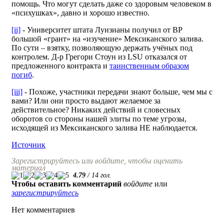
помощь. Что могут сделать даже со здоровым человеком в
«психушках», давно и хорошо известно.
[ii]
- Университет штата Луизианы получил от ВР
большой «грант» на «изучение» Мексиканского залива.
По сути – взятку, позволяющую держать учёных под
контролем. Д-р Грегори Стоун из LSU отказался от
предложенного контракта и
таинственным образом
погиб
.
[iii]
- Похоже, участники передачи знают больше, чем мы с
вами? Или они просто выдают желаемое за
действительное? Никаких действий и словесных
оборотов со стороны нашей элиты по теме угрозы,
исходящей из Мексиканского залива НЕ наблюдается.
Источник
Зарегистрируйтесь или войдите, чтобы оценить
материал
4.79
/
14
гол.
Чтобы оставить комментарий
войдите
или
зарегистрируйтесь
Нет комментариев