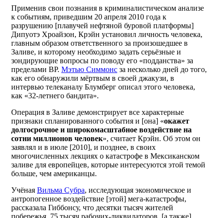
Применив свои познания в криминалистическом анализе
к событиям, приведшим 20 апреля 2010 года к
разрушению [плавучей нефтяной буровой платформы]
Дипуотэ Хроайзон, Крэйн установил личность человека,
главным образом ответственного за произошедшее в
Заливе, и которому необходимо задать серьёзные и
зондирующие вопросы по поводу его «подданства» за
пределами ВР.
Мэтью Симмонс
за несколько дней до того,
как его обнаружили мёртвым в своей джакузи, в
интервью телеканалу Блумберг описал этого человека,
как «32-летнего бандита».
Операция в Заливе демонстрирует все характерные
признаки спланированного события и [она] «
окажет
долгосрочное и широкомасштабное воздействие на
сотни миллионов человек
», считает Крэйн. Об этом он
заявлял и в июле [2010], и позднее, в своих
многочисленных лекциях о катастрофе в Мексиканском
заливе для европейцев, которые интересуются этой темой
больше, чем американцы.
Учёная
Вильма Субра
, исследующая экономическое и
антропогенное воздействие [этой] мега-катастрофы,
рассказала Гиббонсу, что десятки тысяч жителей
побережья, 75 тысяч рабочих-ликвидаторов, [а также]