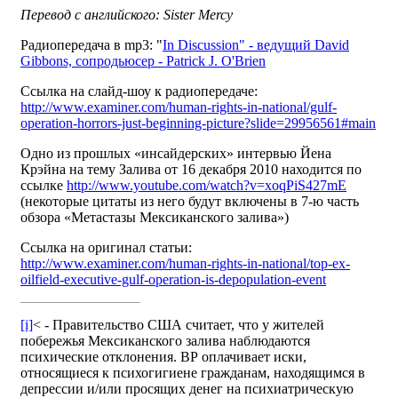
Перевод с английского: Sister Mercy
Радиопередача в mp3: "
In Discussion" - ведущий David
Gibbons, сопродьюсер - Patrick J. O'Brien
Ссылка на слайд-шоу к радиопередаче:
http://www.examiner.com/human-rights-in-national/gulf-
operation-horrors-just-beginning-picture?slide=29956561#main
Одно из прошлых «инсайдерских» интервью Йена
Крэйна на тему Залива от 16 декабря 2010 находится по
ссылке
http://www.youtube.com/watch?v=xoqPiS427mE
(некоторые цитаты из него будут включены в 7-ю часть
обзора «Метастазы Мексиканского залива»)
Ссылка на оригинал статьи:
http://www.examiner.com/human-rights-in-national/top-ex-
oilfield-executive-gulf-operation-is-depopulation-event
[i]
< - Правительство США считает, что у жителей
побережья Мексиканского залива наблюдаются
психические отклонения. ВР оплачивает иски,
относящиеся к психогигиене гражданам, находящимся в
депрессии и/или просящих денег на психиатрическую