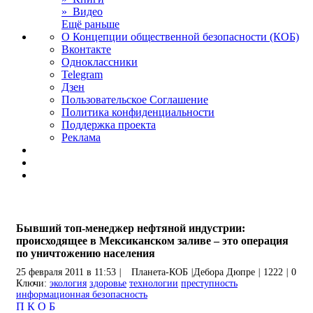
» Видео
Ещё раньше
О Концепции общественной безопасности (КОБ)
Вконтакте
Одноклассники
Telegram
Дзен
Пользовательское Соглашение
Политика конфиденциальности
Поддержка проекта
Реклама
Бывший топ-менеджер нефтяной индустрии:
происходящее в Мексиканском заливе – это операция
по уничтожению населения
25 февраля 2011 в 11:53
|
Планета-КОБ
|
Дебора Дюпре
|
1222
|
0
Ключи:
экология
здоровье
технологии
преступность
информационная безопасность
П
К
О
Б