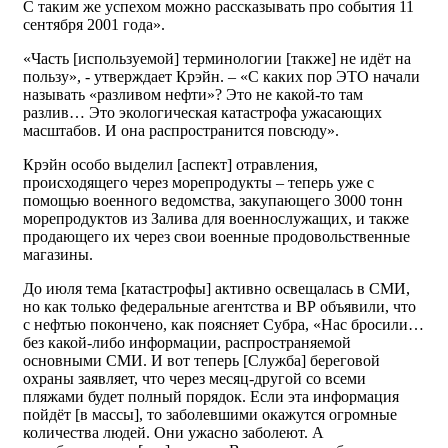
С таким же успехом можно рассказывать про события 11
сентября 2001 года».
«Часть [используемой] терминологии [также] не идёт на
пользу», - утверждает Крэйн. – «С каких пор ЭТО начали
называть «разливом нефти»? Это не какой-то там
разлив… Это экологическая катастрофа ужасающих
масштабов. И она распространится повсюду».
Крэйн особо выделил [аспект] отравления,
происходящего через морепродукты – теперь уже с
помощью военного ведомства, закупающего 3000 тонн
морепродуктов из Залива для военнослужащих, и также
продающего их через свои военные продовольственные
магазины.
До июля тема [катастрофы] активно освещалась в СМИ,
но как только федеральные агентства и ВР объявили, что
с нефтью покончено, как поясняет Субра, «Нас бросили…
без какой-либо информации, распространяемой
основными СМИ. И вот теперь [Служба] береговой
охраны заявляет, что через месяц-другой со всеми
пляжами будет полный порядок. Если эта информация
пойдёт [в массы], то заболевшими окажутся огромные
количества людей. Они ужасно заболеют. А