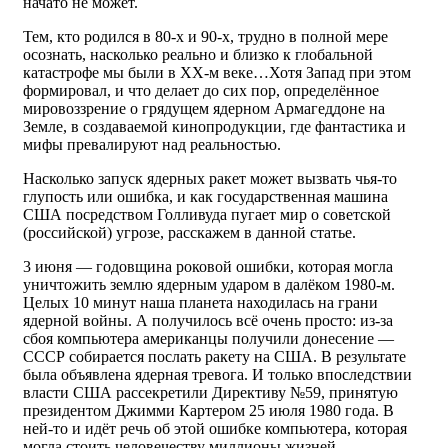
начато не может.
Тем, кто родился в 80-х и 90-х, трудно в полной мере
осознать, насколько реально и близко к глобальной
катастрофе мы были в XX-м веке…Хотя Запад при этом
формировал, и что делает до сих пор, определённое
мировоззрение о грядущем ядерном Армагеддоне на
Земле, в создаваемой кинопродукции, где фантастика и
мифы превалируют над реальностью.
Насколько запуск ядерных ракет может вызвать чья-то
глупость или ошибка, и как государственная машина
США посредством Голливуда пугает мир о советской
(российской) угрозе, расскажем в данной статье.
3 июня — годовщина роковой ошибки, которая могла
уничтожить землю ядерным ударом в далёком 1980-м.
Целых 10 минут наша планета находилась на грани
ядерной войны. А получилось всё очень просто: из-за
сбоя компьютера американцы получили донесение —
СССР собирается послать ракету на США. В результате
была объявлена ядерная тревога. И только впоследствии
власти США рассекретили Директиву №59, принятую
президентом Джимми Картером 25 июля 1980 года. В
ней-то и идёт речь об этой ошибке компьютера, которая
могла стоить человечеству миллионы жизней.