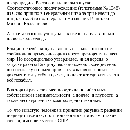
предупредила Россию о плановом запуске.
Соответствующее предупреждение (телеграмма № 1348)
из Осло пришло в Генеральный штаб за три недели до
инцидента. Это подтвердил и Начальник Генштаба
Михаил Колесников.
А ракета благополучно упала в океан, напугав только
норвежскую сельдь.
Ельцин перевёл вину на военных — мол, это они не
сообщили вовремя, опозорив своего президента на весь
мир. Но неофициально утвердилась иная версия: о
запуске ракеты Ельцину было доложено своевременно,
но поскольку он имел привычку «активно работать с
документами у себя на даче», то не стоит удивляться, что
всё позабыл.
В который раз человечество чуть не погибло из-за
собственной невнимательности, а подчас, и глупости, а
также несовершенства компьютерной техники.
То, что зачастую человека в принятии разумных решений
подводит техника, стоит напомнить читателям и такие
случаи, имевшие место в США.