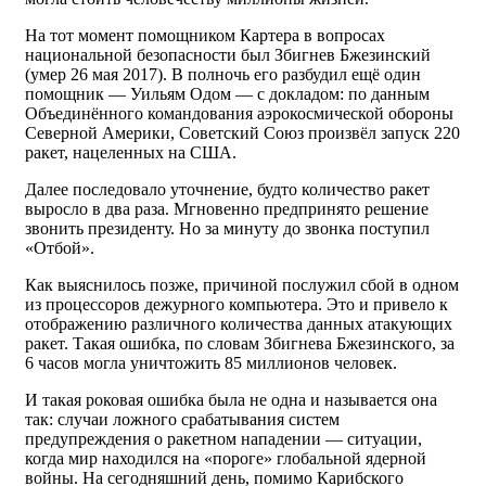
На тот момент помощником Картера в вопросах
национальной безопасности был Збигнев Бжезинский
(умер 26 мая 2017). В полночь его разбудил ещё один
помощник — Уильям Одом — с докладом: по данным
Объединённого командования аэрокосмической обороны
Северной Америки, Советский Союз произвёл запуск 220
ракет, нацеленных на США.
Далее последовало уточнение, будто количество ракет
выросло в два раза. Мгновенно предпринято решение
звонить президенту. Но за минуту до звонка поступил
«Отбой».
Как выяснилось позже, причиной послужил сбой в одном
из процессоров дежурного компьютера. Это и привело к
отображению различного количества данных атакующих
ракет. Такая ошибка, по словам Збигнева Бжезинского, за
6 часов могла уничтожить 85 миллионов человек.
И такая роковая ошибка была не одна и называется она
так: случаи ложного срабатывания систем
предупреждения о ракетном нападении — ситуации,
когда мир находился на «пороге» глобальной ядерной
войны. На сегодняшний день, помимо Карибского