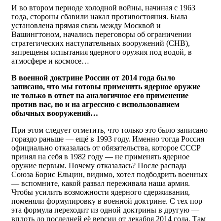
И во втором периоде холодной войны, начиная с 1963
года, стороны сбавили накал противостояния. Была
установлена прямая связь между Москвой и
Вашингтоном, начались переговоры об ограничении
стратегических наступательных вооружений (СНВ),
запрещены испытания ядерного оружия под водой, в
атмосфере и космосе…
В военной доктрине России от 2014 года было
записано, что мы готовы применить ядерное оружие
не только в ответ на аналогичное его применение
против нас, но и на агрессию с использованием
обычных вооружений…
При этом следует отметить, что только это было записано
гораздо раньше — ещё в 1993 году. Именно тогда Россия
официально отказалась от обязательства, которое СССР
принял на себя в 1982 году — не применять ядерное
оружие первым. Почему отказалась? После распада
Союза Борис Ельцин, видимо, хотел подбодрить военных
— вспомните, какой развал переживала наша армия.
Чтобы усилить возможности ядерного сдерживания,
поменяли формулировку в военной доктрине. С тех пор
эта формула переходит из одной доктрины в другую —
вплоть до последней её версии от декабря 2014 года. Там