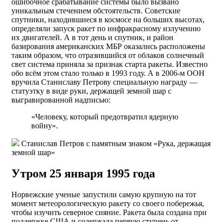
ошибочное срабатывание системы было вызвано
уникальным стечением обстоятельств. Советские
спутники, находившиеся в космосе на больших высотах,
определяли запуск ракет по инфракрасному излучению
их двигателей. А в тот день и спутник, и район
базирования американских МБР оказались расположены
таким образом, что отразившийся от облаков солнечный
свет система приняла за признак старта ракеты. Известно
обо всём этом стало только в 1993 году. А в 2006-м ООН
вручила Станиславу Петрову специальную награду —
статуэтку в виде руки, держащей земной шар с
выгравированной надписью:
«Человеку, который предотвратил ядерную
войну».
Станислав Петров с памятным знаком «Рука, держащая
земной шар»
Утром 25 января 1995 года
Норвежские ученые запустили самую крупную на тот
момент метеорологическую ракету со своего побережья,
чтобы изучить северное сияние. Ракета была создана при
поддержке США и содержала первую ступень от