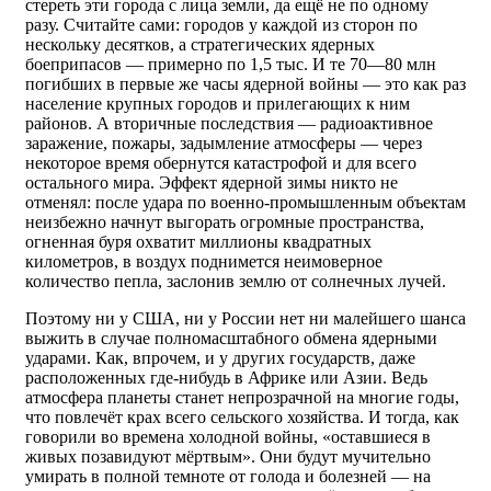
стереть эти города с лица земли, да ещё не по одному
разу. Считайте сами: городов у каждой из сторон по
нескольку десятков, а стратегических ядерных
боеприпасов — примерно по 1,5 тыс. И те 70—80 млн
погибших в первые же часы ядерной войны — это как раз
население крупных городов и прилегающих к ним
районов. А вторичные последствия — радиоактивное
заражение, пожары, задымление атмосферы — через
некоторое время обернутся катастрофой и для всего
остального мира. Эффект ядерной зимы никто не
отменял: после удара по военно-промышленным объектам
неизбежно начнут выгорать огромные пространства,
огненная буря охватит миллионы квадратных
километров, в воздух поднимется неимоверное
количество пепла, заслонив землю от солнечных лучей.
Поэтому ни у США, ни у России нет ни малейшего шанса
выжить в случае полномасштабного обмена ядерными
ударами. Как, впрочем, и у других государств, даже
расположенных где-нибудь в Африке или Азии. Ведь
атмосфера планеты станет непрозрачной на многие годы,
что повлечёт крах всего сельского хозяйства. И тогда, как
говорили во времена холодной войны, «оставшиеся в
живых позавидуют мёртвым». Они будут мучительно
умирать в полной темноте от голода и болезней — на