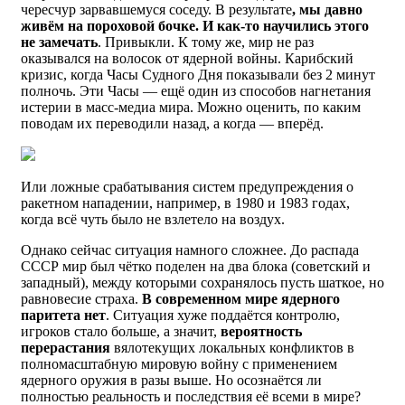
чересчур зарвавшемуся соседу. В результате
, мы давно
живём на пороховой бочке. И как-то научились этого
не замечать
. Привыкли. К тому же, мир не раз
оказывался на волосок от ядерной войны. Карибский
кризис, когда Часы Судного Дня показывали без 2 минут
полночь. Эти Часы — ещё один из способов нагнетания
истерии в масс-медиа мира. Можно оценить, по каким
поводам их переводили назад, а когда — вперёд.
Или ложные срабатывания систем предупреждения о
ракетном нападении, например, в 1980 и 1983 годах,
когда всё чуть было не взлетело на воздух.
Однако сейчас ситуация намного сложнее. До распада
СССР мир был чётко поделен на два блока (советский и
западный), между которыми сохранялось пусть шаткое, но
равновесие страха.
В современном мире ядерного
паритета нет
. Ситуация хуже поддаётся контролю,
игроков стало больше, а значит,
вероятность
перерастания
вялотекущих локальных конфликтов в
полномасштабную мировую войну с применением
ядерного оружия в разы выше. Но осознаётся ли
полностью реальность и последствия её всеми в мире?