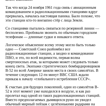
Так что когда 24 ноября 1961 года связь с авиационным
командованием и радиолокационными станциями вдруг
прервалась, началась настоящая паника. Было похоже, что
эти станции кто-то внезапно стёр с лица Земли.
Со станциями пытались связаться по резервной линии —
бесполезно. Пробовали звонить по обычным городским
телефонам — длинные гудки и никакого ответа.
Логическое объяснение всему этому могло быть только
одно — Советский Союз разбомбил все
радиолокационные станции, а заодно и командование
ПВО, и это, по всей видимости, первая волна
смертоносных атак, за которыми может следовать только
конец света. Экипажи стратегических бомбардировщиков
B-52 по всей Америке заняли места в своих самолётах. В
течение следующих 12-ти минут ВВС США ждали
приказа к началу «глобального истребления СССР».
К счастью для будущих поколений, один из самолётов B-
52 в этот момент уже находился в воздухе, и как раз
пролетал над одной из таких радиолокационных станций.
Вместо предполагаемых дымящихся руин он увидел
обычный мирный пейзаж с целёхонькими радарами на