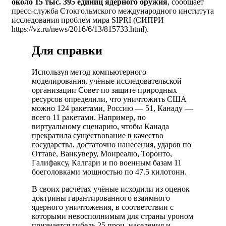
около 15 тыс. 395 единиц ядерного оружия
, сообщает
пресс-служба Стокгольмского международного института
исследования проблем мира SIPRI (СИПРИ
https://vz.ru/news/2016/6/13/815733.html).
Для справки
Используя метод компьютерного
моделирования, учёные исследовательской
организации Совет по защите природных
ресурсов определили, что уничтожить США
можно 124 ракетами, Россию — 51, Канаду —
всего 11 ракетами. Например, по
виртуальному сценарию, чтобы Канада
прекратила существование в качество
государства, достаточно нанесения, ударов по
Оттаве, Ванкуверу, Монреалю, Торонто,
Галифаксу, Калгари и по военным базам 11
боеголовками мощностью по 47.5 килотонн.
В своих расчётах учёные исходили из оценок
доктрины гарантированного взаимного
ядерного уничтожения, в соответствии с
которыми невосполнимым для страны уроном
признается гибель 25 проц. населения и