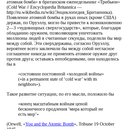
атомная бомба» в британском еженедельнике «Трибьюн»
(Cold War // Encyclopædia Britannica —
http://ru.wikibedia.ru/wiki/Энциклопедия_Британника).
Появление атомной бомбы в руках иных (кроме США)
держав, по Оруэллу, могло бы привести к возникновению
2—3 «чудовищных сверхгосударств», которые, благодаря
обладанию оружием, позволяющим уничтожить
миллионы людей в считанные секунды, поделили бы мир
между собой. Эти сверхдержавы, согласно Оруэллу,
вероятнее всего заключили бы между собой негласное
соглашение никогда не применять атомное оружие друг
против друга; оставаясь непобедимыми, они находились
бы в
«состоянии постоянной «холодной войны»
(«in a permanent state of ‘cold war’ with its
neighbors»).
Такое развитие ситуации, по его мысли, положило бы
«конец масштабным войнам ценой
бесконечного продления ‘мира который не
есть мир’»
(Orwell, «
You and the Atomic Bomb
», Tribune 19 October