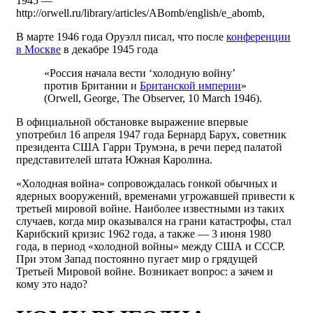
1945 —
http://orwell.ru/library/articles/ABomb/english/e_abomb,
В марте 1946 года Оруэлл писал, что после
конференции
в Москве
в декабре 1945 года
«Россия начала вести ‘холодную войну’
против Британии и
Британской империи
»
(Orwell, George, The Observer, 10 March 1946).
В официальной обстановке выражение впервые
употребил 16 апреля 1947 года Бернард Барух, советник
президента США Гарри Трумэна, в речи перед палатой
представителей штата Южная Каролина.
«Холодная война» сопровождалась гонкой обычных и
ядерных вооружений, временами угрожавшей привести к
третьей мировой войне. Наиболее известными из таких
случаев, когда мир оказывался на грани катастрофы, стал
Карибский кризис 1962 года, а также — 3 июня 1980
года, в период «холодной войны» между США и СССР.
При этом Запад постоянно пугает мир о грядущей
Третьей Мировой войне. Возникает вопрос: а зачем и
кому это надо?