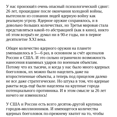
У нас произошёл очень опасный психологический сдвиг:
26 лет, прошедшие после окончания холодной войны,
вытеснили из сознания людей ядерную войну как
реальную угрозу. Ядерное оружие сохранялось, и в
довольно больших количествах, но Третья мировая стала
представляться какой-то абстракцией (как в кино), никто
об этом всерьёз не думал ни в 90-е годы, ни в первое
десятилетие XXI века.
Общее количество ядерного оружия на планете
уменьшилось в 5—6 раз, в основном за счёт арсеналов
России и США. И это сильно ограничило возможность
нанесения взаимных ударов по военным объектам.
Потому что их тысячи, и когда у нас было много ядерных
боеголовок, их можно было нацелить даже на
второстепенные объекты, а теперь под прицелом далеко
не все даже стратегические. Но штука в том, что ядерные
ракеты ведь ещё были нацелены на крупные города
потенциального противника. И в этом смысле за 26 лет
ничего не изменилось!
У США и России есть всего десяток-другой крупных
городов-миллионников. И имеющегося количества
ядерных боеголовок по-прежнему хватит на то, чтобы