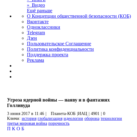
» Видео
Ещё раньше
О Концепции общественной безопасности (КОБ)
Вконтакте
Одноклассники
Telegram
Дзен
Пользовательское Соглашение
Политика конфиденциальности
Поддержка проекта
Реклама
Угроза ядерной войны — наяву и в фантазиях
Голливуда
3 июня 2017 в 11:46
|
Планета-КОБ
|
ИАЦ
|
4901
|
0
Ключи:
история
глобализация
идеологии
оборона
технологии
третья мировая война
порочность
П
К
О
Б