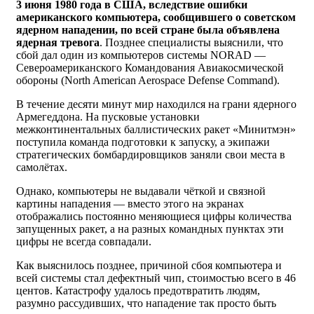
3 июня 1980 года в США, вследствие ошибки
американского компьютера, сообщившего о советском
ядерном нападении, по всей стране была объявлена
ядерная тревога
. Позднее специалисты выяснили, что
сбой дал один из компьютеров системы NORAD —
Североамериканского Командования Авиакосмической
обороны (North American Aerospace Defense Command).
В течение десяти минут мир находился на грани ядерного
Армегеддона. На пусковые установки
межконтинентальных баллистических ракет «Минитмэн»
поступила команда подготовки к запуску, а экипажи
стратегических бомбардировщиков заняли свои места в
самолётах.
Однако, компьютеры не выдавали чёткой и связной
картины нападения — вместо этого на экранах
отображались постоянно меняющиеся цифры количества
запущенных ракет, а на разных командных пунктах эти
цифры не всегда совпадали.
Как выяснилось позднее, причиной сбоя компьютера и
всей системы стал дефектный чип, стоимостью всего в 46
центов. Катастрофу удалось предотвратить людям,
разумно рассудивших, что нападение так просто быть