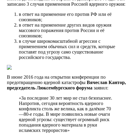
записано 3 случая применения Россией ядерного оружия:
в ответ на применение его против РФ или её
союзников;
в ответ на применение других видов оружия
массового поражения против России и её
союзников;
в случае широкомасштабной агрессии с
применением обычных сил и средств, которые
поставят под угрозу само существование
российского государства.
В июне 2016 года на открытии конференции по
предотвращению ядерной катастрофы
Вячеслав Кантор,
председатель Люксембургского форума
заявил:
«За последние 30 лет мир не стал безопаснее.
Напротив, сегодня вероятность ядерного
конфликта столь же велика, как в далёкие 70
—80-е годы. В мире появились новые очаги
ядерной угрозы: существует огромный риск
попадания ядерного материала в руки
исламских террористов»