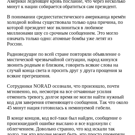
Америки леденящее кровь послание, что через несколько
минут к нации собирается обратиться сам президент.
В понимании среднестатистического американца времён
холодной войны существовала только одна причина, по
которой президент мог вклиниться в любимое
миллионами шоу со срочным сообщением. Это могло
означать только одно: атомные бомбы уже летят из
России.
Радиоведущие по всей стране повторяли объявление о
мистической чрезвычайной ситуации, народ кинулся
звонить родным и близким, говорить всякие слова на
случай конца света и просить друг у друга прощения за
всякие прегрешения.
Сотрудники NORAD осознали, что произошло, почти
мгновенно, но, несмотря на все отчаянные усилия
отменить тревогу, долгое время не могли найти нужный
код для заверения отменяющего сообщения. Так что около
45 минут нация готовилась к неминуемой гибели.
В конце концов, код всё-таки был найден, сообщение о
произошедшей ошибке выслано и все вздохнули с
облегчением. Довольно странно, что код искали так
долго, так что вполне может быть, что просто проверяли