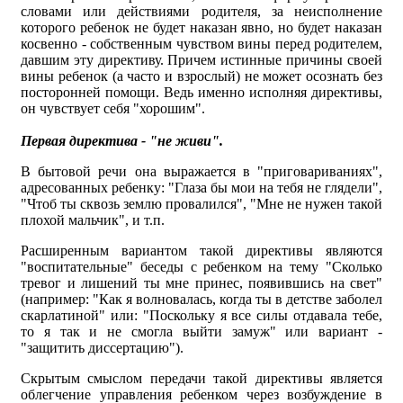
словами или действиями родителя, за неисполнение
которого ребенок не будет наказан явно, но будет наказан
косвенно - собственным чувством вины перед родителем,
давшим эту директиву. Причем истинные причины своей
вины ребенок (а часто и взрослый) не может осознать без
посторонней помощи. Ведь именно исполняя директивы,
он чувствует себя "хорошим".
Первая директива - "не живи".
В бытовой речи она выражается в "приговариваниях",
адресованных ребенку: "Глаза бы мои на тебя не глядели",
"Чтоб ты сквозь землю провалился", "Мне не нужен такой
плохой мальчик", и т.п.
Расширенным вариантом такой директивы являются
"воспитательные" беседы с ребенком на тему "Сколько
тревог и лишений ты мне принес, появившись на свет"
(например: "Как я волновалась, когда ты в детстве заболел
скарлатиной" или: "Поскольку я все силы отдавала тебе,
то я так и не смогла выйти замуж" или вариант -
"защитить диссертацию").
Скрытым смыслом передачи такой директивы является
облегчение управления ребенком через возбуждение в