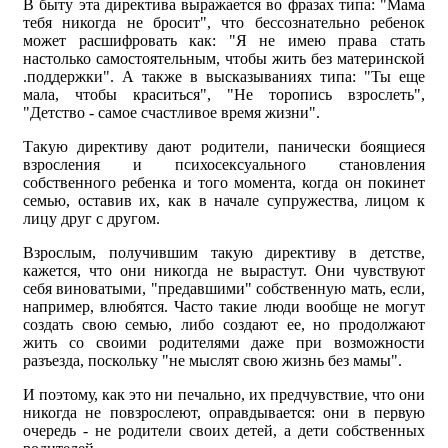
В быту эта директива выражается во фразах типа: "Мама
тебя никогда не бросит", что бессознательно ребенок
может расшифровать как: "Я не имею права стать
настолько самостоятельным, чтобы жить без материнской
.поддержки". А также в высказываниях типа: "Ты еще
мала, чтобы краситься", "Не торопись взрослеть",
"Детство - самое счастливое время жизни".
Такую директиву дают родители, панически боящиеся
взросления и психосексуального становления
собственного ребенка и того момента, когда он покинет
семью, оставив их, как в начале супружества, лицом к
лицу друг с другом.
Взрослым, получившим такую директиву в детстве,
кажется, что они никогда не вырастут. Они чувствуют
себя виноватыми, "предавшими" собственную мать, если,
например, влюбятся. Часто такие люди вообще не могут
создать свою семью, либо создают ее, но продолжают
жить со своими родителями даже при возможности
разъезда, поскольку "не мыслят свою жизнь без мамы".
И поэтому, как это ни печально, их предчувствие, что они
никогда не повзрослеют, оправдывается: они в первую
очередь - не родители своих детей, а дети собственных