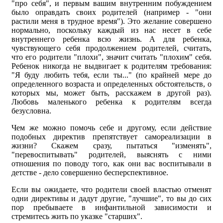
"про себя", и первым вашим внутренним побуждением
было оправдать своих родителей (например - "они
растили меня в трудное время"). Это желание совершено
нормально, поскольку каждый из нас несет в себе
внутреннего ребенка всю жизнь. А для ребенка,
чувствующего себя продолжением родителей, считать,
что его родители "плохи", значит считать "плохим" себя.
Ребенок никогда не выдвигает к родителям требования:
"Я буду любить тебя, если ты..." (по крайней мере до
определенного возраста и определенных обстоятельств, о
которых мы, может быть, расскажем в другой раз).
Любовь маленького ребенка к родителям всегда
безусловна.
Чем же можно помочь себе и другому, если действие
подобных директив препятствует самореализации в
жизни? Скажем сразу, пытаться "изменять",
"перевоспитывать" родителей, выяснять с ними
отношения по поводу того, как они вас воспитывали в
детстве - дело совершенно бесперспективное.
Если вы ожидаете, что родители своей властью отменят
одни директивы и дадут другие, "лучшие", то вы до сих
пор пребываете в инфантильной зависимости и
стремитесь жить по указке "старших".