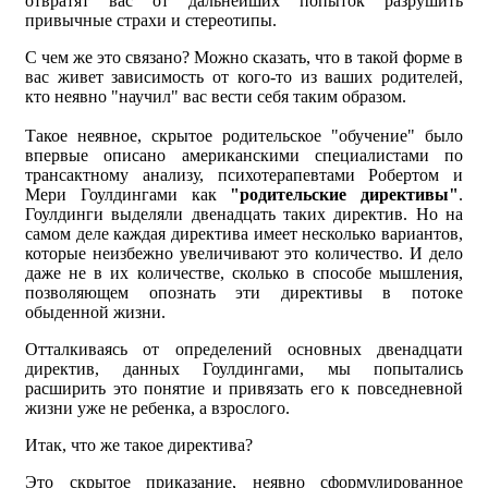
отвратят вас от дальнейших попыток разрушить
привычные страхи и стереотипы.
С чем же это связано? Можно сказать, что в такой форме в
вас живет зависимость от кого-то из ваших родителей,
кто неявно "научил" вас вести себя таким образом.
Такое неявное, скрытое родительское "обучение" было
впервые описано американскими специалистами по
трансактному анализу, психотерапевтами Робертом и
Мери Гоулдингами как
"родительские директивы"
.
Гоулдинги выделяли двенадцать таких директив. Но на
самом деле каждая директива имеет несколько вариантов,
которые неизбежно увеличивают это количество. И дело
даже не в их количестве, сколько в способе мышления,
позволяющем опознать эти директивы в потоке
обыденной жизни.
Отталкиваясь от определений основных двенадцати
директив, данных Гоулдингами, мы попытались
расширить это понятие и привязать его к повседневной
жизни уже не ребенка, а взрослого.
Итак, что же такое директива?
Это скрытое приказание, неявно сформулированное