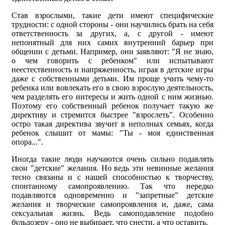
Став взрослыми, такие дети имеют специфические
трудности: с одной стороны - они научились брать на себя
ответственность за других, а, с другой - имеют
непонятный для них самих внутренний барьер при
общении с детьми. Например, они заявляют: "Я не знаю,
о чем говорить с ребенком" или испытывают
неестественность и напряженность, играя в детские игры
даже с собственными детьми. Им проще учить чему-то
ребенка или вовлекать его в свою взрослую деятельность,
чем разделять его интересы и жить одной с ним жизнью.
Поэтому его собственный ребенок получает такую же
директиву и стремится быстрее "взрослеть". Особенно
остро такая директива звучит в неполных семьях, когда
ребенок слышит от мамы: "Ты - моя единственная
опора...".
Иногда такие люди научаются очень сильно подавлять
свои "детские" желания. Но ведь эти невинные желания
тесно связаны и с нашей способностью к творчеству,
спонтанному самопроявлению. Так что нередко
подавляются одновременно и "запретные" детские
желания и творческие самопроявления и, даже, сама
сексуальная жизнь. Ведь самоподавление подобно
бульдозеру - оно не выбирает, что снести, а что оставить.