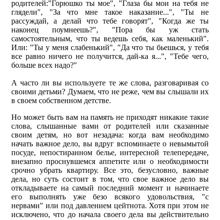
родителей:"Горюшко ты мое", "Глаза бы мои на тебя не
глядели", "За что мне такое наказание...", "Ты не
рассуждай, а делай что тебе говорят", "Когда же ты
наконец поумнеешь?", "Пора бы уж стать
самостоятельным, что ты ведешь себя, как маленький".
Или: "Ты у меня слабенький", "Да что ты бьешься, у тебя
все равно ничего не получится, дай-ка я...", "Тебе чего,
больше всех надо?"
А часто ли вы используете те же слова, разговаривая со
своими детьми? Думаем, что не реже, чем вы слышали их
в своем собственном детстве.
Но может быть вам на память не приходят никакие такие
слова, слышанные вами от родителей или сказанные
своим детям, но вот незадача: когда вам необходимо
начать важное дело, вы вдруг вспоминаете о невымытой
посуде, непостиранном белье, интересной телепередаче,
внезапно проснувшемся аппетите или о необходимости
срочно убрать квартиру. Все это, безусловно, важные
дела, но суть состоит в том, что свое важное дело вы
откладываете на самый последний момент и начинаете
его выполнять уже безо всякого удовольствия, "с
нервами" или под давлением цейтнота. Хотя при этом не
исключено, что до начала своего дела вы действительно