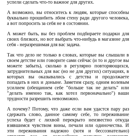
успели сделать что-то важное для других.
А возможно, вы относитесь к людям, которые способны
буквально прошибить лбом стену ради другого человека,
а вот попросить за себя не в состоянии.
А может быть, вы без проблем подбираете подарки для
своих близких, но вот выбрать что-нибудь в магазине для
себя - неразрешимая для вас задача.
Так что дело не только в словах, которые вы слышали в
своем детстве или говорите сами сейчас (и то и другое вы
можете забыть), сколько в регулярно повторяющихся,
затруднительных для вас (но не для других) ситуациях, в
которых вы оказывались с детства и продолжаете
попадать в них и доныне. Заметим сразу, одним волевым
усилием (обещанием себе "больше так не делать" или
"делать именно так, как хотел первоначально") ваши
трудности разрешить невозможно.
А почему? Потому, что даже если вам удастся пару раз
сдержать слово, данное самому себе, то переживание
успеха будет с лихвой перекрыто неизвестно откуда
взявшимся чувством вины, печали или одиночества. И
эти переживания надежно (хотя и бессознательно)