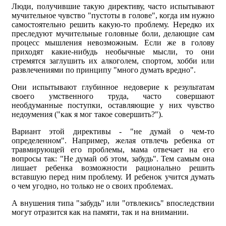
Люди, получившие такую директиву, часто испытывают
мучительное чувство "пустоты в голове", когда им нужно
самостоятельно решить какую-то проблему. Нередко их
преследуют мучительные головные боли, делающие сам
процесс мышления невозможным. Если же в голову
приходят какие-нибудь необычные мысли, то они
стремятся заглушить их алкоголем, спортом, хобби или
развлечениями по принципу "много думать вредно".
Они испытывают глубинное недоверие к результатам
своего умственного труда, часто совершают
необдуманные поступки, оставляющие у них чувство
недоумения ("как я мог такое совершить?").
Вариант этой директивы - "не думай о чем-то
определенном". Например, желая отвлечь ребенка от
травмирующей его проблемы, мама отвечает на его
вопросы так: "Не думай об этом, забудь". Тем самым она
лишает ребенка возможности рационально решить
вставшую перед ним проблему. И ребенок учится думать
о чем угодно, но только не о своих проблемах.
А внушения типа "забудь" или "отвлекись" впоследствии
могут отразится как на памяти, так и на внимании.