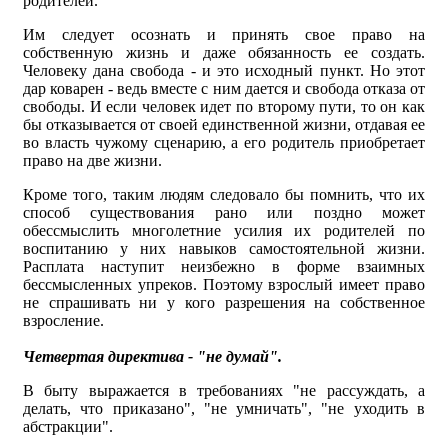
родителей.
Им следует осознать и принять свое право на
собственную жизнь и даже обязанность ее создать.
Человеку дана свобода - и это исходный пункт. Но этот
дар коварен - ведь вместе с ним дается и свобода отказа от
свободы. И если человек идет по второму пути, то он как
бы отказывается от своей единственной жизни, отдавая ее
во власть чужому сценарию, а его родитель приобретает
право на две жизни.
Кроме того, таким людям следовало бы помнить, что их
способ существования рано или поздно может
обессмыслить многолетние усилия их родителей по
воспитанию у них навыков самостоятельной жизни.
Расплата наступит неизбежно в форме взаимных
бессмысленных упреков. Поэтому взрослый имеет право
не спрашивать ни у кого разрешения на собственное
взросление.
Четвертая директива - "не думай".
В быту выражается в требованиях "не рассуждать, а
делать, что приказано", "не умничать", "не уходить в
абстракции".