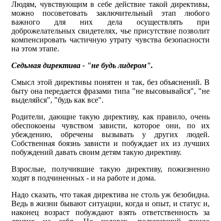
Людям, чувствующим в себе действие такой директивы,
можно посоветовать заключительный этап любого
важного для них дела осуществлять при
доброжелательных свидетелях, чье присутствие позволит
компенсировать частичную утрату чувства безопасности
на этом этапе.
Седьмая директива - "не будь лидером".
Смысл этой директивы понятен и так, без объяснений. В
быту она передается фразами типа "не высовывайся", "не
выделяйся", "будь как все".
Родители, дающие такую директиву, как правило, очень
обеспокоены чувством зависти, которое они, по их
убеждению, обречены вызывать у других людей.
Собственная боязнь зависти и побуждает их из лучших
побуждений давать своим детям такую директиву.
Взрослые, получившие такую директиву, пожизненно
ходят в подчиненных - и на работе и дома.
Надо сказать, что такая директива не столь уж безобидна.
Ведь в жизни бывают ситуации, когда и опыт, и статус и,
наконец возраст побуждают взять ответственность за