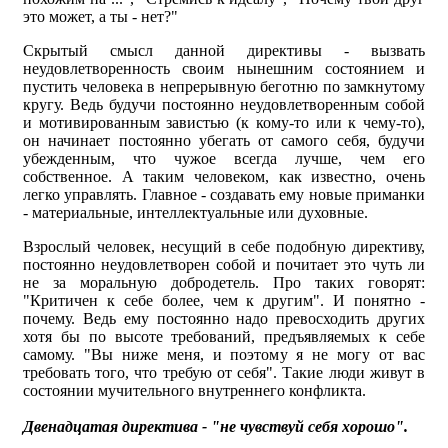
это может, а ты - нет?"
Скрытый смысл данной директивы - вызвать
неудовлетворенность своим нынешним состоянием и
пустить человека в непрерывную беготню по замкнутому
кругу. Ведь будучи постоянно неудовлетворенным собой
и мотивированным завистью (к кому-то или к чему-то),
он начинает постоянно убегать от самого себя, будучи
убежденным, что чужое всегда лучше, чем его
собственное. А таким человеком, как известно, очень
легко управлять. Главное - создавать ему новые приманки
- материальные, интеллектуальные или духовные.
Взрослый человек, несущий в себе подобную директиву,
постоянно неудовлетворен собой и почитает это чуть ли
не за моральную добродетель. Про таких говорят:
"Критичен к себе более, чем к другим". И понятно -
почему. Ведь ему постоянно надо превосходить других
хотя бы по высоте требований, предъявляемых к себе
самому. "Вы ниже меня, и поэтому я не могу от вас
требовать того, что требую от себя". Такие люди живут в
состоянии мучительного внутреннего конфликта.
Двенадцатая директива - "не чувствуй себя хорошо".