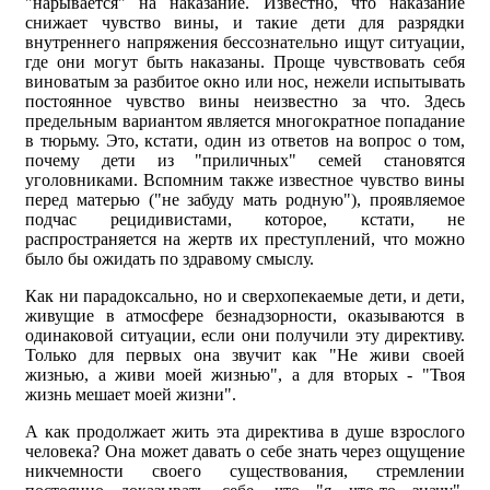
"нарывается" на наказание. Известно, что наказание
снижает чувство вины, и такие дети для разрядки
внутреннего напряжения бессознательно ищут ситуации,
где они могут быть наказаны. Проще чувствовать себя
виноватым за разбитое окно или нос, нежели испытывать
постоянное чувство вины неизвестно за что. Здесь
предельным вариантом является многократное попадание
в тюрьму. Это, кстати, один из ответов на вопрос о том,
почему дети из "приличных" семей становятся
уголовниками. Вспомним также известное чувство вины
перед матерью ("не забуду мать родную"), проявляемое
подчас рецидивистами, которое, кстати, не
распространяется на жертв их преступлений, что можно
было бы ожидать по здравому смыслу.
Как ни парадоксально, но и сверхопекаемые дети, и дети,
живущие в атмосфере безнадзорности, оказываются в
одинаковой ситуации, если они получили эту директиву.
Только для первых она звучит как "Не живи своей
жизнью, а живи моей жизнью", а для вторых - "Твоя
жизнь мешает моей жизни".
А как продолжает жить эта директива в душе взрослого
человека? Она может давать о себе знать через ощущение
никчемности своего существования, стремлении