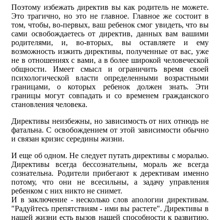
Поэтому избежать директив вы как родитель не можете.
Это трагично, но это не главное. Главное же состоит в
том, чтобы, во-первых, ваш ребенок смог увидеть, что вы
сами освобождаетесь от директив, данных вам вашими
родителями, и, во-вторых, вы оставляете и ему
возможность изжить директивы, полученные от вас, уже
не в отношениях с вами, а в более широкой человеческой
общности. Имеет смысл и ограничить время своей
психологической власти определенными возрастными
границами, о которых ребенок должен знать. Эти
границы могут совпадать и со временем гражданского
становления человека.
Директивы неизбежны, но зависимость от них отнюдь не
фатальна. С освобождением от этой зависимости обычно
и связан кризис середины жизни.
И еще об одном. Не следует путать директивы с моралью.
Директивы всегда бессознательны, мораль же всегда
сознательна. Родители прибегают к дерективам именно
потому, что они не всесильны, а задачу управления
ребенком с них никто не снимет.
И в заключение - несколько слов апологии директивам.
"Радуйтесь препятствиям - ими вы растете". Директивы в
нашей жизни есть вызов нашей способности к развитию.