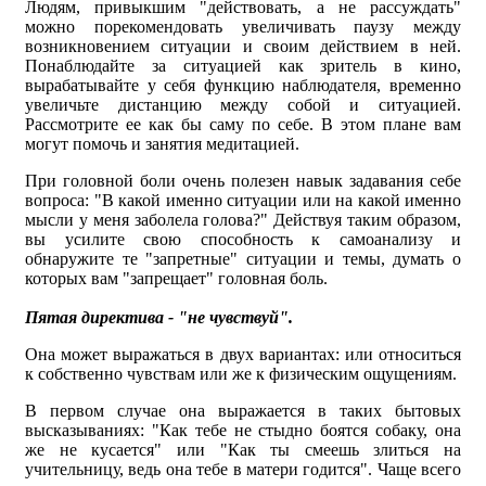
Людям, привыкшим "действовать, а не рассуждать"
можно порекомендовать увеличивать паузу между
возникновением ситуации и своим действием в ней.
Понаблюдайте за ситуацией как зритель в кино,
вырабатывайте у себя функцию наблюдателя, временно
увеличьте дистанцию между собой и ситуацией.
Рассмотрите ее как бы саму по себе. В этом плане вам
могут помочь и занятия медитацией.
При головной боли очень полезен навык задавания себе
вопроса: "В какой именно ситуации или на какой именно
мысли у меня заболела голова?" Действуя таким образом,
вы усилите свою способность к самоанализу и
обнаружите те "запретные" ситуации и темы, думать о
которых вам "запрещает" головная боль.
Пятая директива - "не чувствуй".
Она может выражаться в двух вариантах: или относиться
к собственно чувствам или же к физическим ощущениям.
В первом случае она выражается в таких бытовых
высказываниях: "Как тебе не стыдно боятся собаку, она
же не кусается" или "Как ты смеешь злиться на
учительницу, ведь она тебе в матери годится". Чаще всего