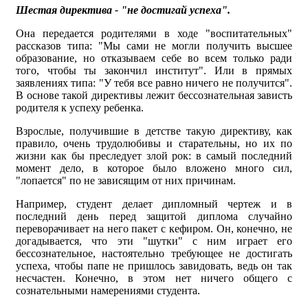
Шестая директива - "не достигай успеха".
Она передается родителями в ходе "воспитательных"
рассказов типа: "Мы сами не могли получить высшее
образование, но отказываем себе во всем только ради
того, чтобы ты закончил институт". Или в прямых
заявлениях типа: "У тебя все равно ничего не получится".
В основе такой директивы лежит бессознательная зависть
родителя к успеху ребенка.
Взрослые, получившие в детстве такую директиву, как
правило, очень трудолюбивы и старательны, но их по
жизни как бы преследует злой рок: в самый последний
момент дело, в которое было вложено много сил,
"лопается" по не зависящим от них причинам.
Например, студент делает дипломный чертеж и в
последний день перед защитой диплома случайно
переворачивает на него пакет с кефиром. Он, конечно, не
догадывается, что эти "шутки" с ним играет его
бессознательное, настоятельно требующее не достигать
успеха, чтобы папе не пришлось завидовать, ведь он так
несчастен. Конечно, в этом нет ничего общего с
сознательными намерениями студента.