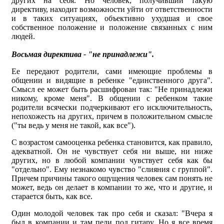
других на себя. Но человек, получивший такую
директиву, находит возможности уйти от ответственности
и в таких ситуациях, объективно ухудшая и свое
собственное положение и положение связанных с ним
людей.
Восьмая директива - "не принадлежи".
Ее передают родители, сами имеющие проблемы в
общении и видящие в ребенке "единственного друга".
Смысл ее может быть расшифрован так: "Не принадлежи
никому, кроме меня". В общении с ребенком такие
родители всячески подчеркивают его исключительность,
непохожесть на других, причем в положительном смысле
("ты ведь у меня не такой, как все").
С возрастом самооценка ребенка становится, как правило,
адекватной. Он не чувствует себя ни выше, ни ниже
других, но в любой компании чувствует себя как бы
"отдельно". Ему незнакомо чувство "слияния с группой".
Причем причины такого ощущения человек сам понять не
может, ведь он делает в компании то же, что и другие, и
старается быть, как все.
Один молодой человек так про себя и сказал: "Вчера я
был в компании и там пели под гитару. Но я все время