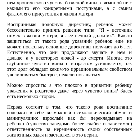
нем хронического чувства базисной вины, связанной не с
какими-то его конкретными поступками, а с самим
фактом его присутствия в жизни матери.
Воспринимая подобную директиву, ребенок может
бессознательно принять решение типа: "Я - источник
помех в жизни матери, я - ее вечный должник". Как-то
защититься от такого рода указаний ребенок еще не
может, поскольку основные директивы получает до 6 лет.
Естественно, что они продолжают звучать в нем и
дальше, а у некоторых людей - до смерти. Иногда это
глубинное чувство вины с возрастом усиливается, т.е.
этот долг обладает каким-то иррациональным свойством
увеличиваться быстрее, нежели погашаться.
Можно спросить: а что плохого в привитии ребенку
уважения к родителю даже через чувство вины? Здесь
есть несколько сторон.
Первая состоит в том, что такого рода воспитание
содержит в себе возможный психологический обман и
манипуляцию: взрослый как бы перекладывает на
ребенка (существо заведомо более слабое и зависимое)
ответственность за нерешенность своих собственных
жизненных задач и заставляет в это верить.