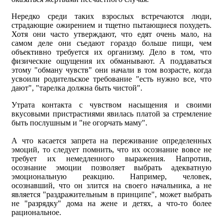
Нередко среди таких взрослых встречаются люди,
страдающие ожирением и тщетно пытающиеся похудеть.
Хотя они часто утверждают, что едят очень мало, на
самом деле они съедают гораздо больше пищи, чем
объективно требуется их организму. Дело в том, что
физические ощущения их обманывают. А поддаваться
этому "обману чувств" они начали в том возрасте, когда
усвоили родительское требование "есть нужно все, что
дают", "тарелка должна быть чистой".
Утрата контакта с чувством насыщения и своими
вкусовыми пристрастиями явилась платой за стремление
быть послушным и "не огорчать маму".
А что касается запрета на переживание определенных
эмоций, то следует помнить, что их осознание вовсе не
требует их немедленного выражения. Напротив,
осознание эмоции позволяет выбрать адекватную
эмоциональную реакцию. Например, человек,
осознавший, что он злится на своего начальника, а не
является "раздражительным в принципе", может выбрать
не "разрядку" дома на жене и детях, а что-то более
рациональное.