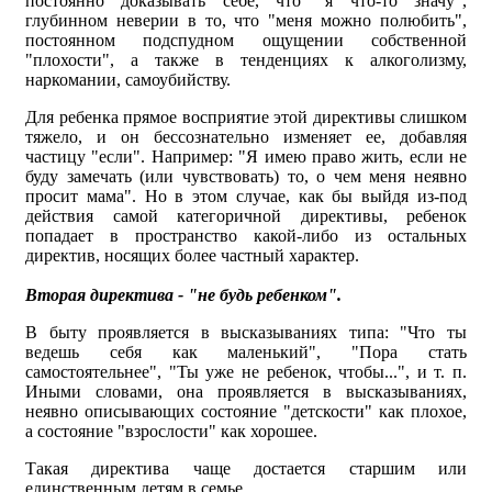
постоянно доказывать себе, что "я что-то значу",
глубинном неверии в то, что "меня можно полюбить",
постоянном подспудном ощущении собственной
"плохости", а также в тенденциях к алкоголизму,
наркомании, самоубийству.
Для ребенка прямое восприятие этой директивы слишком
тяжело, и он бессознательно изменяет ее, добавляя
частицу "если". Например: "Я имею право жить, если не
буду замечать (или чувствовать) то, о чем меня неявно
просит мама". Но в этом случае, как бы выйдя из-под
действия самой категоричной директивы, ребенок
попадает в пространство какой-либо из остальных
директив, носящих более частный характер.
Вторая директива - "не будь ребенком".
В быту проявляется в высказываниях типа: "Что ты
ведешь себя как маленький", "Пора стать
самостоятельнее", "Ты уже не ребенок, чтобы...", и т. п.
Иными словами, она проявляется в высказываниях,
неявно описывающих состояние "детскости" как плохое,
а состояние "взрослости" как хорошее.
Такая директива чаще достается старшим или
единственным детям в семье.