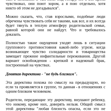
чувствовал, они поют хором, а я пою отдельно, хотя
никто об этом не догадывался".
Можно сказать, что, став взрослыми, подобные люди
обречены чувствовать себя не такими, как все, и их всегда
будет тянуть в теплую атмосферу родительской семьи,
равной которой они не найдут. Что и требовалось
доказать.
Полностью такие ощущения уходят лишь в ситуации
группового противостояния какой-либо угрозе, когда
возникающее чувство солидарности и товарищества
замещает прежние инфантильные переживания. Другой
вариант освобождения - крепкий и надежный брак,
построенный на чувствах.
Девятая директива - "не будь близким".
Эта директива похожа по смыслу на предыдущую, но
если та проявляется в группе, то данная - в отношениях с
одним близким человеком.
Родители, передающие эту директиву, внушают ребенку,
что никому, кроме них, доверять нельзя. Общий смысл
этой директивы "любая близость опасна, если это не