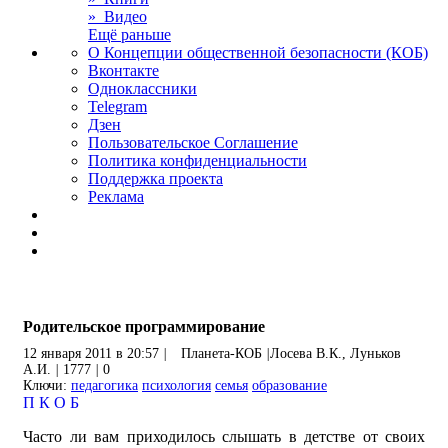
» Видео
Ещё раньше
О Концепции общественной безопасности (КОБ)
Вконтакте
Одноклассники
Telegram
Дзен
Пользовательское Соглашение
Политика конфиденциальности
Поддержка проекта
Реклама
Родительское программирование
12 января 2011 в 20:57
|
Планета-КОБ
|
Лосева В.К., Луньков
А.И.
|
1777
|
0
Ключи:
педагогика
психология
семья
образование
П
К
О
Б
Часто ли вам приходилось слышать в детстве от своих