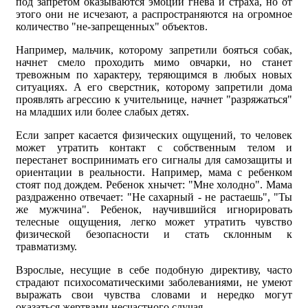
под запретом оказываются эмоции гнева и страха, но от
этого они не исчезают, а распространяются на огромное
количество "не-запрещенных" объектов.
Например, мальчик, которому запретили бояться собак,
начнет смело проходить мимо овчарки, но станет
тревожным по характеру, теряющимся в любых новых
ситуациях. А его сверстник, которому запретили дома
проявлять агрессию к учительнице, начнет "разряжаться"
на младших или более слабых детях.
Если запрет касается физических ощущений, то человек
может утратить контакт с собственным телом и
перестанет воспринимать его сигналы для самозащиты и
ориентации в реальности. Например, мама с ребенком
стоят под дождем. Ребенок хнычет: "Мне холодно". Мама
раздраженно отвечает: "Не сахарный - не растаешь", "Ты
же мужчина". Ребенок, научившийся игнорировать
телесные ощущения, легко может утратить чувство
физической безопасности и стать склонным к
травматизму.
Взрослые, несущие в себе подобную директиву, часто
страдают психосоматическими заболеваниями, не умеют
выражать свои чувства словами и нередко могут
оказаться жертвами несчастного случая.