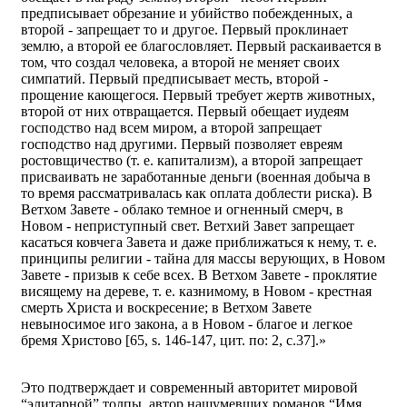
предписывает обрезание и убийство побежденных, а
второй - запрещает то и другое. Первый проклинает
землю, а второй ее благословляет. Первый раскаивается в
том, что создал человека, а второй не меняет своих
симпатий. Первый предписывает месть, второй -
прощение кающегося. Первый требует жертв животных,
второй от них отвращается. Первый обещает иудеям
господство над всем миром, а второй запрещает
господство над другими. Первый позволяет евреям
ростовщичество (т. е. капитализм), а второй запрещает
присваивать не заработанные деньги (военная добыча в
то время рассматривалась как оплата доблести риска). В
Ветхом Завете - облако темное и огненный смерч, в
Новом - неприступный свет. Ветхий Завет запрещает
касаться ковчега Завета и даже приближаться к нему, т. е.
принципы религии - тайна для массы верующих, в Новом
Завете - призыв к себе всех. В Ветхом Завете - проклятие
висящему на дереве, т. е. казнимому, в Новом - крестная
смерть Христа и воскресение; в Ветхом Завете
невыносимое иго закона, а в Новом - благое и легкое
бремя Христово [65, s. 146-147, цит. по: 2, с.37].»
Это подтверждает и современный авторитет мировой
“элитарной” толпы, автор нашумевших романов “Имя