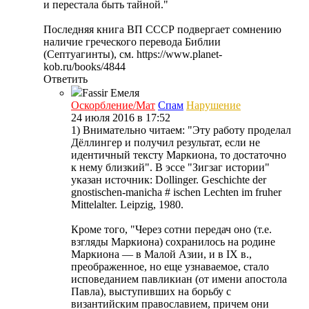
и перестала быть тайной."
Последняя книга ВП СССР подвергает сомнению
наличие греческого перевода Библии
(Септуагинты), см. https://www.planet-
kob.ru/books/4844
Ответить
Fassir
Емеля
Оскорбление/Мат
Спам
Нарушение
24 июля 2016 в 17:52
1) Внимательно читаем: "Эту работу проделал
Дёллингер и получил результат, если не
идентичный тексту Маркиона, то достаточно
к нему близкий". В эссе "Зигзаг истории"
указан источник: Dollinger. Geschichte der
gnostischen-manicha # ischen Lechten im fruher
Mittelalter. Leipzig, 1980.
Кроме того, "Через сотни передач оно (т.е.
взгляды Маркиона) сохранилось на родине
Маркиона — в Малой Азии, и в IX в.,
преображенное, но еще узнаваемое, стало
исповеданием павликиан (от имени апостола
Павла), выступивших на борьбу с
византийским православием, причем они