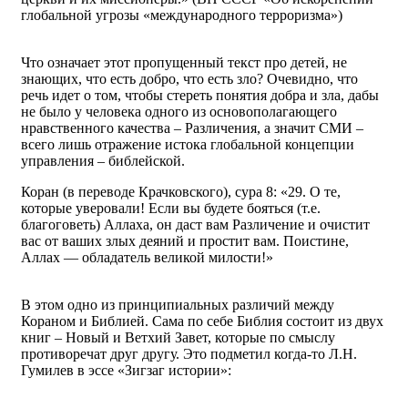
глобальной угрозы «международного терроризма»)
Что означает этот пропущенный текст про детей, не
знающих, что есть добро, что есть зло? Очевидно, что
речь идет о том, чтобы стереть понятия добра и зла, дабы
не было у человека одного из основополагающего
нравственного качества – Различения, а значит СМИ –
всего лишь отражение истока глобальной концепции
управления – библейской.
Коран (в переводе Крачковского), сура 8: «29. О те,
которые уверовали! Если вы будете бояться (т.е.
благоговеть) Аллаха, он даст вам Различение и очистит
вас от ваших злых деяний и простит вам. Поистине,
Аллах — обладатель великой милости!»
В этом одно из принципиальных различий между
Кораном и Библией. Сама по себе Библия состоит из двух
книг – Новый и Ветхий Завет, которые по смыслу
противоречат друг другу. Это подметил когда-то Л.Н.
Гумилев в эссе «Зигзаг истории»: