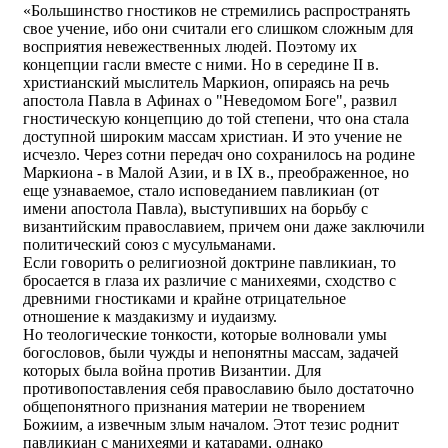
«Большинство гностиков не стремились распространять
свое учение, ибо они считали его слишком сложным для
восприятия невежественных людей. Поэтому их
концепции гасли вместе с ними. Но в середине II в.
христианский мыслитель Маркион, опираясь на речь
апостола Павла в Афинах о "Неведомом Боге", развил
гностическую концепцию до той степени, что она стала
доступной широким массам христиан. И это учение не
исчезло. Через сотни передач оно сохранилось на родине
Маркиона - в Малой Азии, и в IX в., преображенное, но
еще узнаваемое, стало исповеданием павликиан (от
имени апостола Павла), выступивших на борьбу с
византийским православием, причем они даже заключили
политический союз с мусульманами.
Если говорить о религиозной доктрине павликиан, то
бросается в глаза их различие с манихеями, сходство с
древними гностиками и крайне отрицательное
отношение к маздакизму и иудаизму.
Но теологические тонкости, которые волновали умы
богословов, были чужды и непонятны массам, задачей
которых была война против Византии. Для
противопоставления себя православию было достаточно
общепонятного признания материи не творением
Божиим, а извечным злым началом. Этот тезис роднит
павликиан с манихеями и катарами, однако