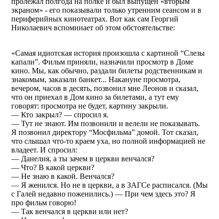
пролежал полгода на полке и был выпущен «вторым
экраном» - его показывали только утренним сеансом и в
периферийных кинотеатрах. Вот как сам Георгий
Николаевич вспоминает об этом обстоятельстве:
«Самая идиотская история произошла с картиной “Слезы
капали”. Фильм приняли, назначили просмотр в Доме
кино. Мы, как обычно, раздали билеты родственникам и
знакомым, заказали банкет... Накануне просмотра,
вечером, часов в десять, позвонил мне Леонов и сказал,
что он приехал в Дом кино за билетами, а тут ему
говорят: просмотра не будет, картину закрыли.
— Кто закрыл? — спросил я.
— Тут не знают. Им позвонили и велели не показывать.
Я позвонил директору “Мосфильма” домой. Тот сказал,
что слышал что-то краем уха, но полной информацией не
владеет. И спросил:
— Данелия, а ты зачем в церкви венчался?
— Что? В какой церкви?
— Не знаю в какой. Венчался?
— Я женился. Но не в церкви, а в ЗАГСе расписался. (Мы
с Галей недавно поженились.) — При чем здесь это? Я
про фильм говорю!
— Так венчался в церкви или нет?