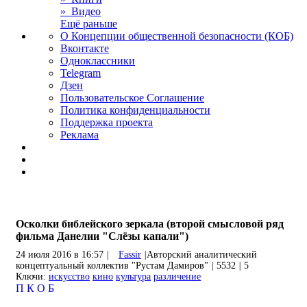
» Видео
Ещё раньше
О Концепции общественной безопасности (КОБ)
Вконтакте
Одноклассники
Telegram
Дзен
Пользовательское Соглашение
Политика конфиденциальности
Поддержка проекта
Реклама
Осколки библейского зеркала (второй смысловой ряд
фильма Данелии "Слёзы капали")
24 июля 2016 в 16:57
|
Fassir
|
Авторский аналитический
концептуальный коллектив "Рустам Дамиров"
|
5532
|
5
Ключи:
искусство
кино
культура
различение
П
К
О
Б