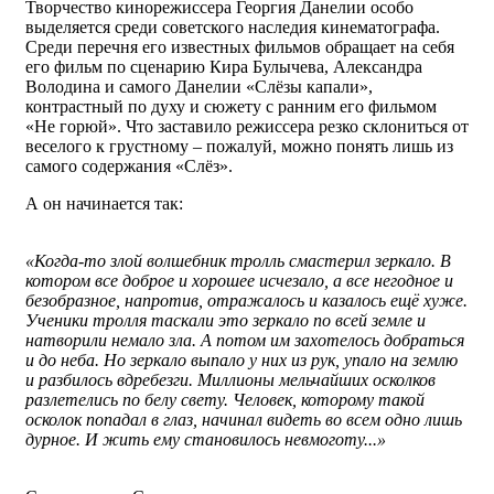
Творчество кинорежиссера Георгия Данелии особо
выделяется среди советского наследия кинематографа.
Среди перечня его известных фильмов обращает на себя
его фильм по сценарию Кира Булычева, Александра
Володина и самого Данелии «Слёзы капали»,
контрастный по духу и сюжету с ранним его фильмом
«Не горюй». Что заставило режиссера резко склониться от
веселого к грустному – пожалуй, можно понять лишь из
самого содержания «Слёз».
А он начинается так:
«Когда-то злой волшебник тролль смастерил зеркало. В
котором все доброе и хорошее исчезало, а все негодное и
безобразное, напротив, отражалось и казалось ещё хуже.
Ученики тролля таскали это зеркало по всей земле и
натворили немало зла. А потом им захотелось добраться
и до неба. Но зеркало выпало у них из рук, упало на землю
и разбилось вдребезги. Миллионы мельчайших осколков
разлетелись по белу свету. Человек, которому такой
осколок попадал в глаз, начинал видеть во всем одно лишь
дурное. И жить ему становилось невмоготу...»