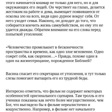
этого начинается кошмар не только для него, но и для
окружающих его людей. Он черствеет на глазах, делается
жестоким на работе и дома, вымещает появившееся от
осколка зло на всех, видя одно дурное вокруг себя. От
него уходит семья. Наконец, он доходит до того, что
собирается кончить жизнь самоубийством, но ему это не
удается дважды. Обратим внимание на его слова перед
попыткой утопления:
«Человечество промелькнет в бесконечности
пространства и времени, как одно злое мгновение. Одно
сожрет себя, как скорпион…» Правда, похоже один в
один на жизнеотрицание, порожденное Библией?
Васина спасает его секретарша от утопления, и тут только
слезы помогают вытащить его из трудной беды.
Интересно отметить, что фильм не содержит некоторых
особенностей оригинального сценария. Там тролль и его
ученики показаны как нечто более могущественное, чем
Бог, что выглядело бы в фильме нереалистично и
кощунственно. Например, в фильме нет начального