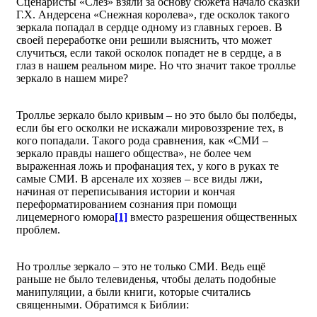
Сценаристы «Слез» взяли за основу сюжета начало сказки
Г.Х. Андерсена «Снежная королева», где осколок такого
зеркала попадал в сердце одному из главных героев. В
своей переработке они решили выяснить, что может
случиться, если такой осколок попадет не в сердце, а в
глаз в нашем реальном мире. Но что значит такое троллье
зеркало в нашем мире?
Троллье зеркало было кривым – но это было бы полбеды,
если бы его осколки не искажали мировоззрение тех, в
кого попадали. Такого рода сравнения, как «СМИ –
зеркало правды нашего общества», не более чем
выраженная ложь и профанация тех, у кого в руках те
самые СМИ. В арсенале их хозяев – все виды лжи,
начиная от переписывания истории и кончая
переформатированием сознания при помощи
лицемерного юмора
[1]
вместо разрешения общественных
проблем.
Но троллье зеркало – это не только СМИ. Ведь ещё
раньше не было телевиденья, чтобы делать подобные
манипуляции, а были книги, которые считались
священными. Обратимся к Библии: