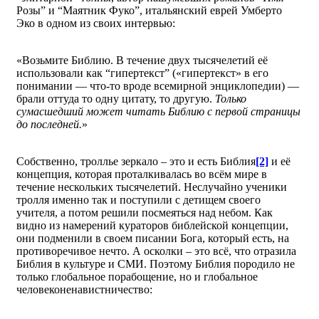
Розы” и “Маятник Фуко”, итальянский еврей Умберто
Эко в одном из своих интервью:
«Возьмите Библию. В течение двух тысячелетий её
использовали как “гипертекст” («гипертекст» в его
понимании — что-то вроде всемирной энциклопедии) —
брали оттуда то одну цитату, то другую.
Только
сумасшедший может читать Библию с первой страницы
до последней.
»
Собственно, троллье зеркало – это и есть Библия
[2]
и её
концепция, которая проталкивалась во всём мире в
течение нескольких тысячелетий. Неслучайно ученики
тролля именно так и поступили с детищем своего
учителя, а потом решили посмеяться над небом. Как
видно из намерений кураторов библейской концепции,
они подменили в своем писании Бога, который есть, на
противоречивое нечто. А осколки – это всё, что отразила
Библия в культуре и СМИ. Поэтому Библия породило не
только глобальное порабощение, но и глобальное
человеконенавистничество: