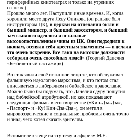
периферийных кинотеатрах и только на утренних
сеансах.)
Прошло много лет. Наступили иные времена. И, когда
хоронили моего друга Леву Оникова (он раньше был
инструктором ЦК),
в церкви на отпевании были и
бывший министр, и бывший завсектором, и бывший
зам главного идеолога и остальные
высокопоставленные чины из ЦК. Они подходили к
иконам, осеняли себя крестным знамением — и делали
это очень искренне. Все-таки на высокие должности
отбирали очень способных людей
» (Георгий Данелия
«Безбилетный пассажир»)
Вот так явили своё истинное лицо те, кто обслуживал
фальшивую идеологию марксизма, и кто потом стал
вписываться в либерализм и библейское православие.
Можно было бы подумать, что Данелия сдуру пошутил
над библейской атрибутикой, но как показывают
следующие фильмы в его творчестве («Кин-Дза-Дза»,
«Паспорт» и «Ку! Кин-Дза-Дза»), он метил в
мировоззренческие и социальные проблемы очень точно
и знал, чего хотел сказать зрителям.
Вспоминается ещё на эту тему и афоризм М.Е.