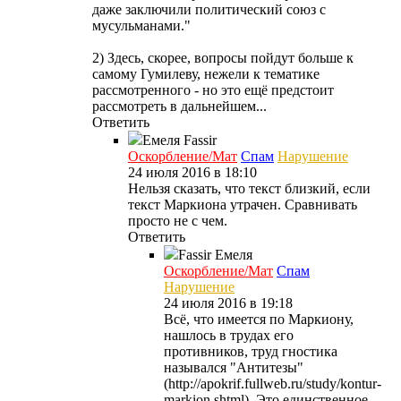
даже заключили политический союз с
мусульманами."
2) Здесь, скорее, вопросы пойдут больше к
самому Гумилеву, нежели к тематике
рассмотренного - но это ещё предстоит
рассмотреть в дальнейшем...
Ответить
Емеля
Fassir
Оскорбление/Мат
Спам
Нарушение
24 июля 2016 в 18:10
Нельзя сказать, что текст близкий, если
текст Маркиона утрачен. Сравнивать
просто не с чем.
Ответить
Fassir
Емеля
Оскорбление/Мат
Спам
Нарушение
24 июля 2016 в 19:18
Всё, что имеется по Маркиону,
нашлось в трудах его
противников, труд гностика
назывался "Антитезы"
(http://apokrif.fullweb.ru/study/kontur-
markion.shtml). Это единственное,