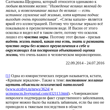
Салтыкова-Щедрина, который относится одинаково к
любым явлениям жизни: "
Низведение великих явлений до
малых, и возвеличивание малых до великих — есть
истинное глумление над жизнью, хотя картина подчас
выходит очень трогательная
". «Слезы капали» является
яркой его иллюстрацией. Потому что троллье зеркало всё
показывало в преувеличенном виде. И Васин от этого
осколка и видел всё в таком свете, потому что осколок
лишил его
чувства меры
. Поэтому этот фильм - призыв
видеть жизнь такой, какая она есть, знать и развивать
чувство меры без всякого преувеличения в себе и
окружающих для построения объективной оценки
жизни,
что очень важно в человеческом мировоззрении.
22.09.2014 - 24.07.2016
[1]
Одна из юмористических передач называется, кстати,
«Кривым зеркалом». Также к теме:
постоянное желание
шутить объяснили психической патологией
(
www.ecobyt.ru/news/3624/
и
ucmopucm.livejournal.com/432113.html
). «Американские
неврологи подтвердили факт существенного заболевания,
которое можно было бы назвать забавным, если бы оно не
приводило к тяжелым последствия в области