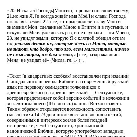
«20. И сказал Господь[Моисею]: прощаю по слову твоему;
21.но жив Я, [и всегда живёт имя Моё,] и славы Господа
полна вся земля: 22. все, которые видели славу Мою и
знамения Мои, сделанные Мною в Египте и в пустыне, и
искушали Меня уже десять раз, и не слушали гласа Моего,
23. не увидят земли, которую Я с клятвой обещал отцам
их;[
только детям их, которые здесь со Мною, которые
не знают, что добро, что зло, всем малолетним, ничего
не смыслящим, им дам землю,
а] все, раздражавшие
Меня, не увидят её» (Числа, гл. 14)».
«Текст [в квадратных скобках] восстановлен при издании
Синодального перевода Библии на современный русский
язык по переводу семидесяти толковников с
древнееврейского на древнегреческий — Септуагинте,
которая представляет собой версию событий в изложении
хозяев тогдашнего (III в до н.э.) канона Ветхого завета.
Таким образом открывается возможность сопоставить
смысл стиха 14:23 до и после восстановления изъятий,
совершенных в интересах хозяев более поздней
исторически, чем Септуагинта, христианской
канонической Библии, которую употребляют западные
церкви и их миссионеры.» (ВП СССР «Об искоренении