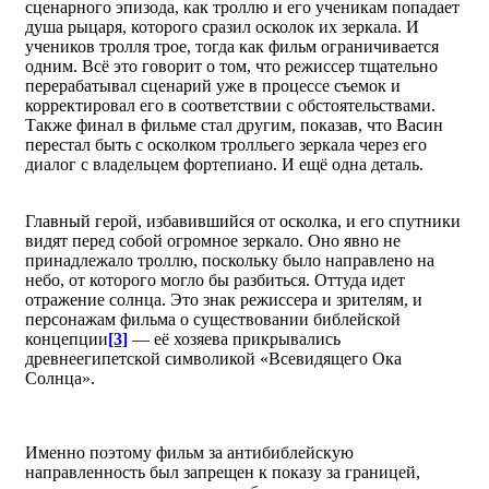
сценарного эпизода, как троллю и его ученикам попадает
душа рыцаря, которого сразил осколок их зеркала. И
учеников тролля трое, тогда как фильм ограничивается
одним. Всё это говорит о том, что режиссер тщательно
перерабатывал сценарий уже в процессе съемок и
корректировал его в соответствии с обстоятельствами.
Также финал в фильме стал другим, показав, что Васин
перестал быть с осколком тролльего зеркала через его
диалог с владельцем фортепиано. И ещё одна деталь.
Главный герой, избавившийся от осколка, и его спутники
видят перед собой огромное зеркало. Оно явно не
принадлежало троллю, поскольку было направлено на
небо, от которого могло бы разбиться. Оттуда идет
отражение солнца. Это знак режиссера и зрителям, и
персонажам фильма о существовании библейской
концепции
[3]
— её хозяева прикрывались
древнеегипетской символикой «Всевидящего Ока
Солнца».
Именно поэтому фильм за антибиблейскую
направленность был запрещен к показу за границей,