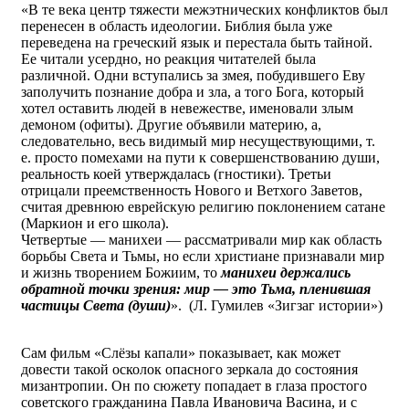
«В те века центр тяжести межэтнических конфликтов был
перенесен в область идеологии. Библия была уже
переведена на греческий язык и перестала быть тайной.
Ее читали усердно, но реакция читателей была
различной. Одни вступались за змея, побудившего Еву
заполучить познание добра и зла, а того Бога, который
хотел оставить людей в невежестве, именовали злым
демоном (офиты). Другие объявили материю, а,
следовательно, весь видимый мир несуществующими, т.
е. просто помехами на пути к совершенствованию души,
реальность коей утверждалась (гностики). Третьи
отрицали преемственность Нового и Ветхого Заветов,
считая древнюю еврейскую религию поклонением сатане
(Маркион и его школа).
Четвертые — манихеи — рассматривали мир как область
борьбы Света и Тьмы, но если христиане признавали мир
и жизнь творением Божиим, то
манихеи держались
обратной точки зрения: мир — это Тьма, пленившая
частицы Света (души)
». (Л. Гумилев «Зигзаг истории»)
Сам фильм «Слёзы капали» показывает, как может
довести такой осколок опасного зеркала до состояния
мизантропии. Он по сюжету попадает в глаза простого
советского гражданина Павла Ивановича Васина, и с