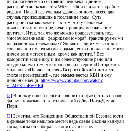
психологического состояния человека. Данное
расстройство называется Witzelsucht и считается крайне
редким. На сей раз ученым удалось описать всего два
случая, произошедших в последние годы. Суть
расстройства заключается в том, что у человека
появляется постоянное, неконтролируемое желание
шутить». Итак, так что же можно подразумевать под
многочисленными "фабриками юмора", транслируемыми
на различных телеканалах? Являются ли их участники
совершенно вменяемыми людьми, если они даже не могут
ничем заниматься иным, кроме как шутить? Все
юмористические шоу и им содействующие рано или
поздно кончат тем, что произошло в серии «Осторожно,
модерн» - «Первое апреля - Всероссийский институт
смеха и розыгрышей», где высмеивается КВН и ему
подобные вещи:
https://www.youtube.com/watch?
v=24ES1mEwYR4
[2]
В пользу нашей версии говорит тот факт, что в начале
фильма показывают католический собор Нотр-Дам де
Пари.
[3]
Заметим, что Концепции Общественной Безопасности
в фильме тоже нашлось место: ведь слезы Васина капнули
тогда, когда он собирался топиться в озере.