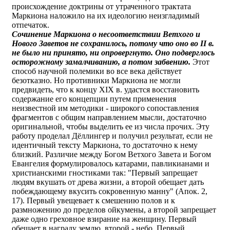
происхождение доктрины от утраченного трактата
Маркиона наложило на их идеологию неизгладимый
отпечаток.
Сочинение Маркиона о несоответствии Ветхого и
Нового Заветов не сохранилось, потому что оно во II в.
не было ни принято, ни опровергнуто. Оно подверглось
осторожному замалчиванию, а потом забвению.
Этот
способ научной полемики во все века действует
безотказно. Но противники Маркиона не могли
предвидеть, что к концу XIX в. удастся восстановить
содержание его концепции путем применения
неизвестной им методики - широкого сопоставления
фрагментов с общим направлением мысли, достаточно
оригинальной, чтобы выделить ее из числа прочих. Эту
работу проделал Дёллингер и получил результат, если не
идентичный тексту Маркиона, то достаточно к нему
близкий. Различие между Богом Ветхого Завета и Богом
Евангелия формулировалось катарами, павликианами и
христианскими гностиками так: "Первый запрещает
людям вкушать от древа жизни, а второй обещает дать
побеждающему вкусить сокровенную манну" (Апок. 2,
17). Первый увещевает к смешению полов и к
размножению до пределов ойкумены, а второй запрещает
даже одно греховное взирание на женщину. Первый
обещает в награду землю, второй - небо. Первый