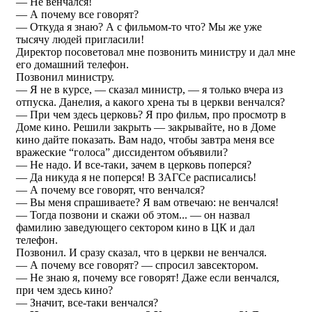
— Не венчался!
— А почему все говорят?
— Откуда я знаю? А с фильмом-то что? Мы же уже
тысячу людей пригласили!
Директор посоветовал мне позвонить министру и дал мне
его домашний телефон.
Позвонил министру.
— Я не в курсе, — сказал министр, — я только вчера из
отпуска. Данелия, а какого хрена ты в церкви венчался?
— При чем здесь церковь? Я про фильм, про просмотр в
Доме кино. Решили закрыть — закрывайте, но в Доме
кино дайте показать. Вам надо, чтобы завтра меня все
вражеские “голоса” диссидентом объявили?
— Не надо. И все-таки, зачем в церковь поперся?
— Да никуда я не поперся! В ЗАГСе расписались!
— А почему все говорят, что венчался?
— Вы меня спрашиваете? Я вам отвечаю: не венчался!
— Тогда позвони и скажи об этом... — он назвал
фамилию заведующего сектором кино в ЦК и дал
телефон.
Позвонил. И сразу сказал, что в церкви не венчался.
— А почему все говорят? — спросил завсектором.
— Не знаю я, почему все говорят! Даже если венчался,
при чем здесь кино?
— Значит, все-таки венчался?