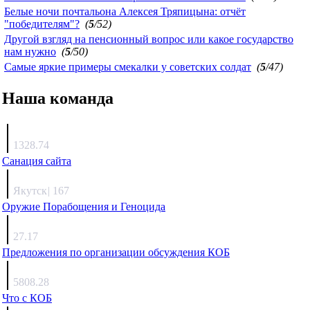
Белые ночи почтальона Алексея Тряпицына: отчёт
"победителям"?
(
5
/52)
Другой взгляд на пенсионный вопрос или какое государство
нам нужно
(
5
/50)
Самые яркие примеры смекалки у советских солдат
(
5
/47)
Наша команда
Агафонов
1328.74
Санация сайта
Каиргали
Якутск
|
167
Оружие Порабощения и Геноцида
Михаил Михайлович
27.17
Предложения по организации обсуждения КОБ
Люкин
5808.28
Что с КОБ