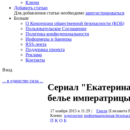
Ключи
Добавить статью
Для добавления статьи необходимо
зарегистрироваться
Больше
О Концепции общественной безопасности (КОБ)
Пользовательское Соглашение
Политика конфиденциальности
Информеры и баннеры
RSS-лента
Поддержка проекта
Реклама
Контакты
Вход
... в единстве сила ...
Сериал "Екатерина"
белье императриц
17 ноября 2015 в 11:29
|
Емеля
|
Елизавета 
Ключи:
идеологии
информационная безопас
П
К
О
Б