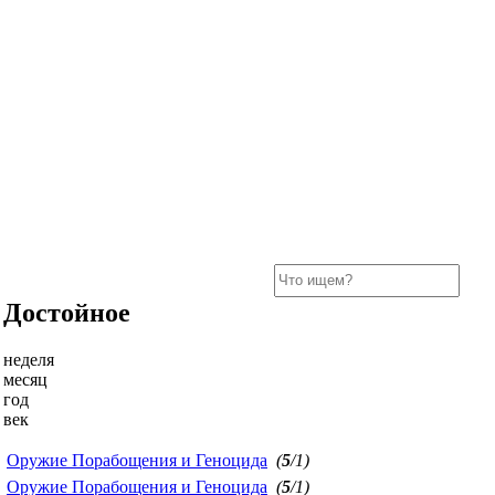
Достойное
неделя
месяц
год
век
Оружие Порабощения и Геноцида
(
5
/1)
Оружие Порабощения и Геноцида
(
5
/1)