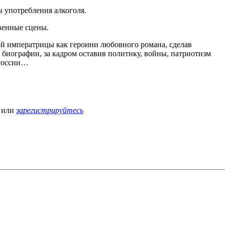
 употребления алкоголя.
венные сцены.
ой императрицы как героини любовного романа, сделав
 биографии, за кадром оставив политику, войны, патриотизм
 России…
или
зарегистрируйтесь