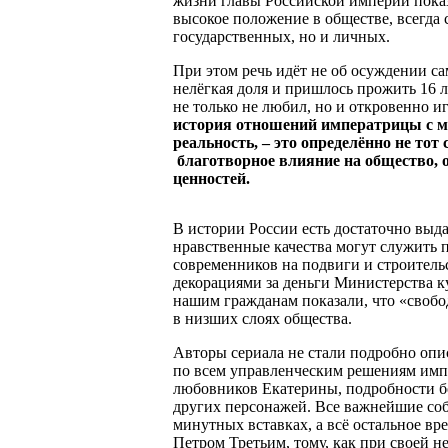
жизни главы Российской империи показ
высокое положение в обществе, всегда 
государственных, но и личных.
При этом речь идёт не об осуждении с
нелёгкая доля и пришлось прожить 16 
не только не любил, но и откровенно и
история отношений императрицы с мн
реальность, – это определённо не то
благотворное влияние на общество, 
ценностей.
В истории России есть достаточно выд
нравственные качества могут служить 
современников на подвиги и строитель
декорациями за деньги Министерства ку
нашим гражданам показали, что «свобо
в низших слоях общества.
Авторы сериала не стали подробно опи
по всем управленческим решениям имп
любовников Екатерины, подробности б
других персонажей. Все важнейшие со
минутных вставках, а всё остальное в
Петром Третьим, тому, как при своей н