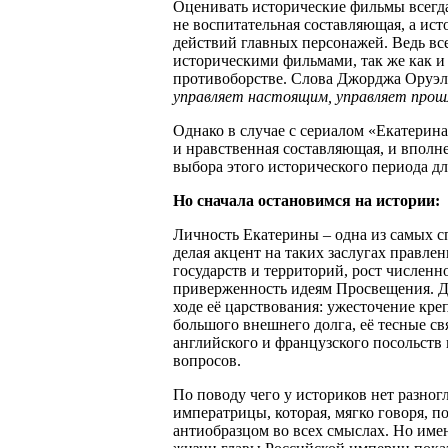
Оценивать исторические фильмы всегда
не воспитательная составляющая, а ис
действий главных персонажей. Ведь все
историческими фильмами, так же как и 
противоборстве. Слова Джорджа Оруэ
управляет настоящим, управляет про
Однако в случае с сериалом «Екатерин
и нравственная составляющая, и вполн
выбора этого исторического периода дл
Но сначала остановимся на истории:
Личность Екатерины – одна из самых с
делая акцент на таких заслугах правл
государств и территорий, рост численн
приверженность идеям Просвещения. Д
ходе её царствования: ужесточение кре
большого внешнего долга, её тесные св
английского и французского посольств
вопросов.
По поводу чего у историков нет разног
императрицы, которая, мягко говоря,
антиобразцом во всех смыслах. Но имен