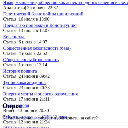
Язык, мышление, общество как аспекты одного явления в свет
Аналитика
|
25 июля в 22:37
Генетический базис войны цивилизаций
Статья
|
16 июля в 13:00
Предлагаю поправки в Конституцию
Статья
|
13 июля в 12:07
Корень зла.
Статья
|
6 июля в 14:07
Общественная безопасность (база)
Статья
|
4 июля в 22:52
Общественная безопасность
Статья
|
1 июля в 13:14
История подвига
Статья
|
24 июня в 09:42
Тупик караганодонов
Статья
|
23 июня в 20:33
Энергия мечты и энергия разрушения
Статья
|
17 июня в 21:11
Опрос
Семья и воля
Видео
|
13 июня в 20:30
"Монголо-татары". СВО 13 века
Какие материалы следует публиковать на сайте?
Статья
|
12 июня в 21:24