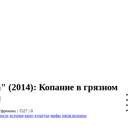
 (2014): Копание в грязном
ы
Ефремова
|
1527
|
0
ность
история
кино
культура
мифы
пятая колонна