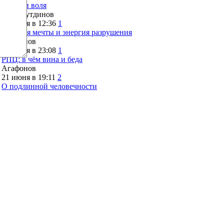
Семья и воля
МФасхутдинов
24 июня в 12:36
1
Энергия мечты и энергия разрушения
Агафонов
23 июня в 23:08
1
РПЦ: в чём вина и беда
Агафонов
21 июня в 19:11
2
О подлинной человечности