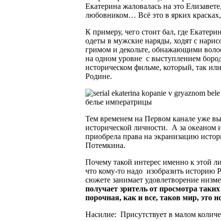
Екатерина жаловалась на это Елизавете
любовником… Всё это в ярких красках,
К примеру, чего стоит бал, где Екатер
одеты в мужские наряды, ходят с нари
гримом и декольте, обнажающими волос
на одном уровне с выступлением борода
историческом фильме, который, так или
Родине.
Тем временем на Первом канале уже вы
исторической личности. А за океаном 
приобрела права на экранизацию исто
Потемкина.
Почему такой интерес именно к этой л
что кому-то надо изобразить историю Р
сюжете занимает удовлетворение низм
получает зритель от просмотра таких
порочная, как и все, таков мир, это 
Насилие: Присутствует в малом количе