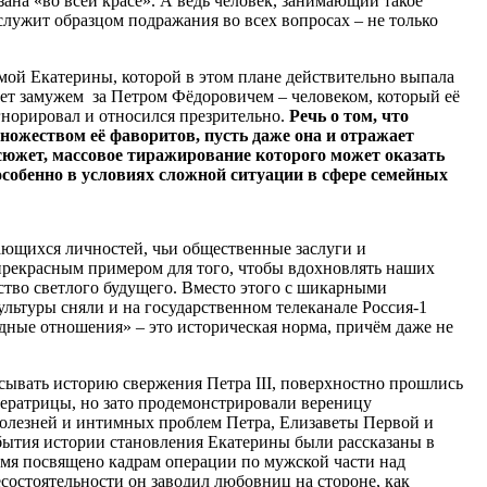
ана «во всей красе». А ведь человек, занимающий такое
служит образцом подражания во всех вопросах – не только
амой Екатерины, которой в этом плане действительно выпала
лет замужем за Петром Фёдоровичем – человеком, который её
гнорировал и относился презрительно.
Речь о том, что
ожеством её фаворитов, пусть даже она и отражает
т сюжет, массовое тиражирование которого может оказать
особенно в условиях сложной ситуации в сфере семейных
ающихся личностей, чьи общественные заслуги и
прекрасным примером для того, чтобы вдохновлять наших
ство светлого будущего. Вместо этого с шикарными
льтуры сняли и на государственном телеканале Россия-1
дные отношения» – это историческая норма, причём даже не
сывать историю свержения Петра III, поверхностно прошлись
ератрицы, но зато продемонстрировали вереницу
олезней и интимных проблем Петра, Елизаветы Первой и
бытия истории становления Екатерины были рассказаны в
ремя посвящено кадрам операции по мужской части над
есостоятельности он заводил любовниц на стороне, как