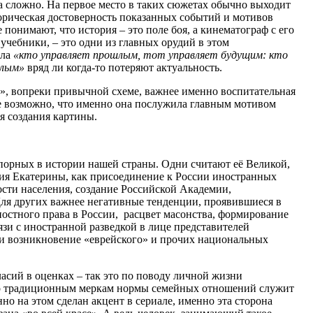
 сложно. На первое место в таких сюжетах обычно выходит
торическая достоверность показанных событий и мотивов
 понимают, что история – это поле боя, а кинематограф с его
учебники, – это одни из главных орудий в этом
лла
«кто управляет прошлым, тот управляет будущим: кто
шлым»
вряд ли когда-то потеряют актуальность.
а», вопреки привычной схеме, важнее именно воспитательная
е возможно, что именно она послужила главным мотивом
я создания картины.
порных в истории нашей страны. Одни считают её Великой,
ения Екатерины, как присоединение к России иностранных
ости населения, создание Российской Академии,
ля других важнее негативные тенденции, проявившиеся в
постного права в России, расцвет масонства, формирование
язи с иностранной разведкой в лице представителей
 и возникновение «еврейского» и прочих национальных
ласий в оценках – так это по поводу личной жизни
 по традиционным меркам нормы семейных отношений служит
но на этом сделан акцент в сериале, именно эта сторона