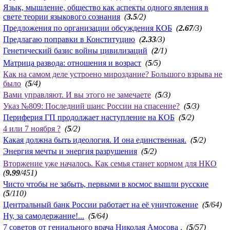
Язык, мышление, общество как аспекты одного явления в
свете теории языкового сознания
(
3.5
/2)
Предложения по организации обсуждения КОБ
(
2.67
/3)
Предлагаю поправки в Конституцию
(
2.33
/3)
Генетический базис войны цивилизаций
(
2
/1)
Матрица развода: отношения и возраст
(
5
/5)
Как на самом деле устроено мироздание? Большого взрыва не
было
(
5
/4)
Вами управляют. И вы этого не замечаете
(
5
/3)
Указ №809: Последний шанс России на спасение?
(
5
/3)
Периферия ГП продолжает наступление на КОБ
(
5
/2)
4 или 7 ноября ?
(
5
/2)
Какая должна быть идеология. И она единственная.
(
5
/2)
Энергия мечты и энергия разрушения
(
5
/2)
Вторжение уже началось. Как семья станет кормом для НКО
(
9.99
/451)
Чисто чтобы не забыть, первыми в космос вышли русские
(
5
/110)
Центральный банк России работает на её уничтожение
(
5
/64)
Ну, за самодержание!...
(
5
/64)
7 советов от гениального врача Николая Амосова .
(
5
/57)