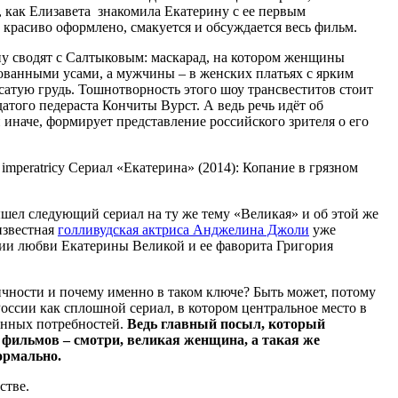
, как Елизавета знакомила Екатерину с ее первым
 красиво оформлено, смакуется и обсуждается весь фильм.
ину сводят с Салтыковым: маскарад, на котором женщины
сованными усами, а мужчины – в женских платьях с ярким
атую грудь. Тошнотворность этого шоу трансвеститов стоит
того педераста Кончиты Вурст. А ведь речь идёт об
 иначе, формирует представление российского зрителя о его
шел следующий сериал на ту же тему «Великая» и об этой же
известная
голливудская актриса Анджелина Джоли
уже
рии любви Екатерины Великой и ее фаворита Григория
ичности и почему именно в таком ключе? Быть может, потому
оссии как сплошной сериал, в котором центральное место в
енных потребностей.
Ведь главный посыл, который
 фильмов – смотри, великая женщина, а такая же
нормально.
стве.