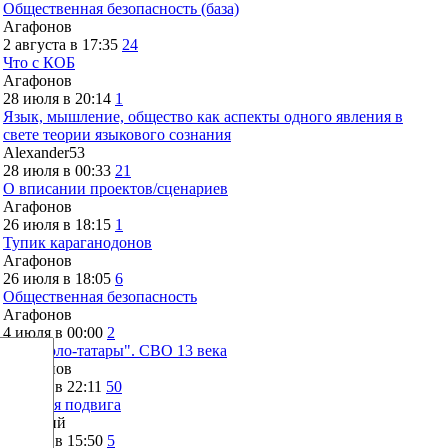
Общественная безопасность (база)
Агафонов
2 августа в 17:35
24
Что с КОБ
Агафонов
28 июля в 20:14
1
Язык, мышление, общество как аспекты одного явления в
свете теории языкового сознания
Alexander53
28 июля в 00:33
21
О вписании проектов/сценариев
Агафонов
26 июля в 18:15
1
Тупик караганодонов
Агафонов
26 июля в 18:05
6
Общественная безопасность
Агафонов
4 июля в 00:00
2
"Монголо-татары". СВО 13 века
Агафонов
2 июля в 22:11
50
История подвига
Дмитрий
2 июля в 15:50
5