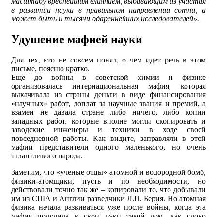
масштабу вреднейшим влиянием, выбивающим из участия
в развитии науки в правильном направлении сотни, а
может быть и тысячи одареннейших исследователей».
Удушение мафией науки
Для тех, кто не совсем понял, о чем идет речь в этом
письме, поясню кратко.
Еще до войны в советской химии и физике
организовалась интернациональная мафия, которая
выкачивала из страны деньги в виде финансирования
«научных» работ, доплат за научные звания и премий, а
взамен не давала стране либо ничего, либо копии
западных работ, которые вполне могли скопировать и
заводские инженеры и техники в ходе своей
повседневной работы. Как видите, заправляли в этой
мафии представители одного маленького, но очень
талантливого народа.
Заметим, что «ученые отцы» атомной и водородной бомб,
физики-атомщики, пусть и по необходимости, но
действовали точно так же – копировали то, что добывали
им из США и Англии разведчики Л.П. Берия. Но атомная
физика начала развиваться уже после войны, когда эта
мафия получила в свои руки такой лом, как слово