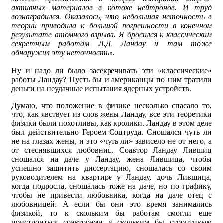
активных материалов в потоке нейтронов. И труд
вознаградился. Оказалось, что небольшая неточность в
теории приводила к большой погрешности в конечном
результате атомного взрыва. Я бросился к классическим
секретным работам Л.Д. Ландау и там тоже
обнаружил эту неточность».
Ну и надо ли было засекречивать эти «классические»
работы Ландау? Пусть бы и американцы по ним тратили
деньги на неудачные испытания ядерных устройств.
Думаю, что положение в физике несколько спасало то,
что, как явствует из слов жены Ландау, все эти теоретики
физики были похотливы, как кролики. Ландау в этом деле
был действительно Героем Соцтруда. Сношался чуть ли
не на глазах жены, и это «чуть ли» зависело не от него, а
от стеснявшихся любовниц. Соавтор Ландау Лившиц
сношался на даче у Ландау, жена Лившица, чтобы
успешно защитить диссертацию, сношалась со своим
руководителем на квартире у Ландау, дочь Лившица,
когда подросла, сношалась тоже на даче, но по графику,
чтобы не привести любовника, когда на даче отец с
любовницей. А если бы они это время занимались
физикой, то к скольким бы работам смогли еще
пристроиться соавторами и скольким бы строптивым