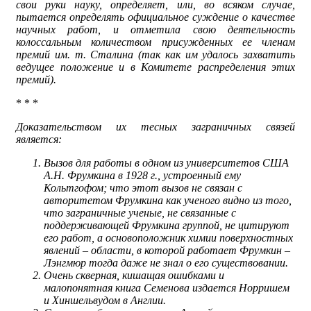
свои руки науку, определяет, или, во всяком случае,
пытается определять официальное суждение о качестве
научных работ, и отметила свою деятельность
колоссальным количеством присужденных ее членам
премий им. т. Сталина (так как им удалось захватить
ведущее положение и в Комитете распределения этих
премий).
* * *
Доказательством их тесных заграничных связей
является:
Вызов для работы в одном из университетов США
А.Н. Фрумкина в 1928 г., устроенный ему
Кольтгофом; что этот вызов не связан с
авторитетом Фрумкина как ученого видно из того,
что заграничные ученые, не связанные с
поддерживающей Фрумкина группой, не цитируют
его работ, а основоположник химии поверхностных
явлений – области, в которой работает Фрумкин –
Лэнгмюр тогда даже не знал о его существовании.
Очень скверная, кишащая ошибками и
малопонятная книга Семенова издается Норришем
и Хиншельвудом в Англии.