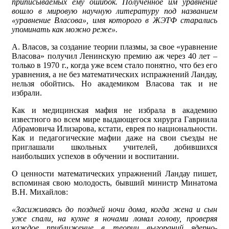
приписываемых ему ошибок. Полученное им уравнение
вошло в мировую научную литературу под названием
«уравнение Власова», имя которого в ЖЭТФ старались
упоминать как можно реже».
А. Власов, за создание теории плазмы, за свое «уравнение
Власова» получил Ленинскую премию аж через 40 лет –
только в 1970 г., когда уже всем стало понятно, что без его
уравнения, а не без математических испражнений Ландау,
нельзя обойтись. Но академиком Власова так и не
избрали.
Как и медицинская мафия не избрала в академию
известного во всем мире выдающегося хирурга Гавриила
Абрамовича Илизарова, кстати, еврея по национальности.
Как и педагогические мафии даже на свои съезды не
приглашали школьных учителей, добившихся
наибольших успехов в обучении и воспитании.
О ценности математических упражнений Ландау пишет,
вспоминая свою молодость, бывший министр Минатома
В.Н. Михайлов:
«Засиживаясь до поздней ночи дома, когда жена и сын
уже спали, на кухне я ночами ломал голову, проверяя
каждое приближение в теории выгораний ядерно-