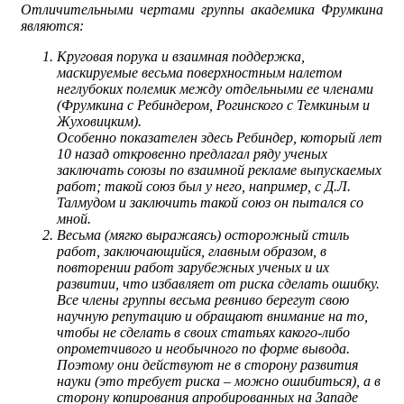
Отличительными чертами группы академика Фрумкина
являются:
Круговая порука и взаимная поддержка,
маскируемые весьма поверхностным налетом
неглубоких полемик между отдельными ее членами
(Фрумкина с Ребиндером, Рогинского с Темкиным и
Жуховицким).
Особенно показателен здесь Ребиндер, который лет
10 назад откровенно предлагал ряду ученых
заключать союзы по взаимной рекламе выпускаемых
работ; такой союз был у него, например, с Д.Л.
Талмудом и заключить такой союз он пытался со
мной.
Весьма (мягко выражаясь) осторожный стиль
работ, заключающийся, главным образом, в
повторении работ зарубежных ученых и их
развитии, что избавляет от риска сделать ошибку.
Все члены группы весьма ревниво берегут свою
научную репутацию и обращают внимание на то,
чтобы не сделать в своих статьях какого-либо
опрометчивого и необычного по форме вывода.
Поэтому они действуют не в сторону развития
науки (это требует риска – можно ошибиться), а в
сторону копирования апробированных на Западе