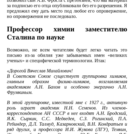
позвонил сын А.В. Фроста с претензией, что мы материал
за подписью его отца опубликовали без его разрешения. Я
предложил ему дать место под любое его опровержение,
но опровержения не последовало.
Профессор химии заместителю
Сталина по науке
Возможно, не всем читателям будет легко читать это
письмо из-за обилия уже забываемых имен «великих
ученых» и специфической терминологии. Итак:
«Дорогой Вячеслав Михайлович!
В Советском Союзе существует группировка химиков,
главным образом физико-химиков, возглавляемая
академиком А.Н. Бахом и особенно энергично А.Н.
Фрумкиным.
В этой группировке, известной мне с 1927 г., активную
роль играет академик Н.Н. Семенов. Из членов-
корреспондентов АН СССР в нее входят А.Н. Бродский,
Я.К. Сыркин, С.С. Медведев, С.З. Рогинский, П.А.
Ребиндер, Д.Л. Талмуд, Казарновский, В.Н. Кондратьев и
ряд других, и профессора И.И. Жукова (ЛГУ), Темкин,