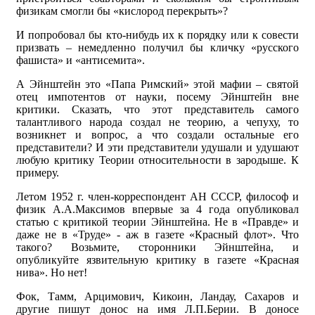
физикам смогли бы «кислород перекрыть»?
И попробовал бы кто-нибудь их к порядку или к совести
призвать – немедленно получил бы кличку «русского
фашиста» и «антисемита».
А Эйнштейн это «Папа Римский» этой мафии – святой
отец импотентов от науки, посему Эйнштейн вне
критики. Сказать, что этот представитель самого
талантливого народа создал не теорию, а чепуху, то
возникнет и вопрос, а что создали остальные его
представители? И эти представители удушали и удушают
любую критику Теории относительности в зародыше. К
примеру.
Летом 1952 г. член-корреспондент АН СССР, философ и
физик А.А.Максимов впервые за 4 года опубликовал
статью с критикой теории Эйнштейна. Не в «Правде» и
даже не в «Труде» - аж в газете «Красный флот». Что
такого? Возьмите, сторонники Эйнштейна, и
опубликуйте язвительную критику в газете «Красная
нива». Но нет!
Фок, Тамм, Арцимович, Кикоин, Ландау, Сахаров и
другие пишут донос на имя Л.П.Берии. В доносе