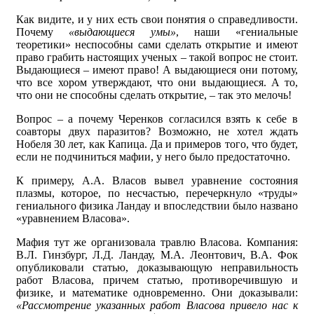
Как видите, и у них есть свои понятия о справедливости.
Почему
«выдающиеся умы»
, наши «гениальные
теоретики» неспособны сами сделать открытие и имеют
право грабить настоящих ученых – такой вопрос не стоит.
Выдающиеся – имеют право! А выдающиеся они потому,
что все хором утверждают, что они выдающиеся. А то,
что они не способны сделать открытие, – так это мелочь!
Вопрос – а почему Черенков согласился взять к себе в
соавторы двух паразитов? Возможно, не хотел ждать
Нобеля 30 лет, как Капица. Да и примеров того, что будет,
если не подчиниться мафии, у него было предостаточно.
К примеру, А.А. Власов вывел уравнение состояния
плазмы, которое, по несчастью, перечеркнуло «труды»
гениального физика Ландау и впоследствии было названо
«уравнением Власова».
Мафия тут же организовала травлю Власова. Компания:
В.Л. Гинзбург, Л.Д. Ландау, М.А. Леонтович, В.А. Фок
опубликовали статью, доказывающую неправильность
работ Власова, причем статью, противоречившую и
физике, и математике одновременно. Они доказывали:
«Рассмотрение указанных работ Власова привело нас к