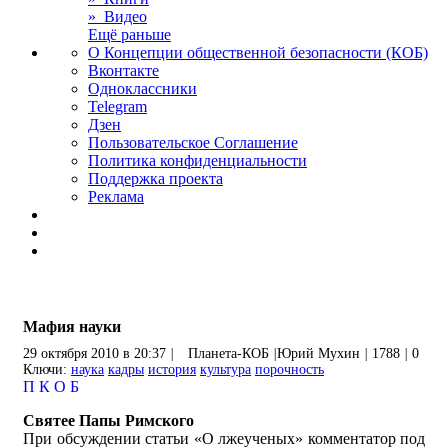
» Видео
Ещё раньше
О Концепции общественной безопасности (КОБ)
Вконтакте
Одноклассники
Telegram
Дзен
Пользовательское Соглашение
Политика конфиденциальности
Поддержка проекта
Реклама
Мафия науки
29 октября 2010 в 20:37
|
Планета-КОБ
|
Юрий Мухин
|
1788
|
0
Ключи:
наука
кадры
история
культура
порочность
П
К
О
Б
Святее Папы Римского
При обсуждении статьи «О лжеученых» комментатор под