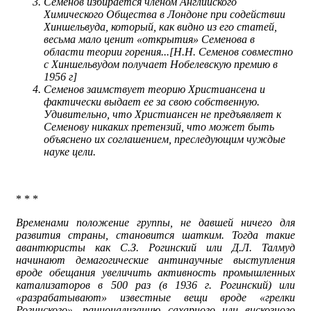
Семенов избирается членом Английского
Химического Общества в Лондоне при содействии
Хиншельвуда, который, как видно из его статей,
весьма мало ценит «открытия» Семенова в
области теории горения...[Н.Н. Семенов совместно
с Хиншельвудом получает Нобелевскую премию в
1956 г]
Семенов заимствует теорию Христиансена и
фактически выдает ее за свою собственную.
Удивительно, что Христиансен не предъявляет к
Семенову никаких претензий, что может быть
объяснено их соглашением, преследующим чуждые
науке цели.
* * *
Временами положение группы, не давшей ничего для
развития страны, становится шатким. Тогда такие
авантюристы как С.З. Рогинский или Д.Л. Талмуд
начинают демагогические антинаучные выступления
вроде обещания увеличить активность промышленных
катализаторов в 500 раз (в 1936 г. Рогинский) или
«разрабатывают» известные вещи вроде «грелки
Рогинского», рационализацию сахарного или вискозного