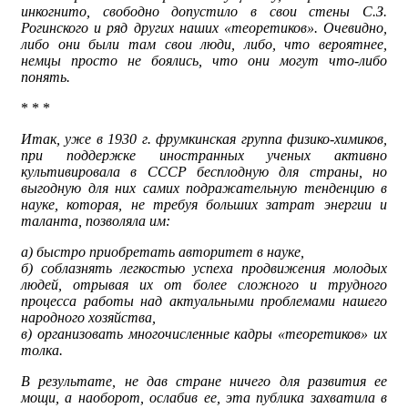
инкогнито, свободно допустило в свои стены С.З.
Рогинского и ряд других наших «теоретиков». Очевидно,
либо они были там свои люди, либо, что вероятнее,
немцы просто не боялись, что они могут что-либо
понять.
* * *
Итак, уже в 1930 г. фрумкинская группа физико-химиков,
при поддержке иностранных ученых активно
культивировала в СССР бесплодную для страны, но
выгодную для них самих подражательную тенденцию в
науке, которая, не требуя больших затрат энергии и
таланта, позволяла им:
а) быстро приобретать авторитет в науке,
б) соблазнять легкостью успеха продвижения молодых
людей, отрывая их от более сложного и трудного
процесса работы над актуальными проблемами нашего
народного хозяйства,
в) организовать многочисленные кадры «теоретиков» их
толка.
В результате, не дав стране ничего для развития ее
мощи, а наоборот, ослабив ее, эта публика захватила в