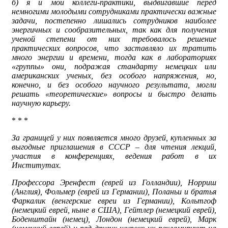
б) я и мои коллеги-практики, выдвигавшие перед
немногими молодыми сотрудниками практически важные
задачи, постепенно лишались сотрудников наиболее
энергичных и сообразительных, так как для получения
ученой степени от них требовалось решение
практических вопросов, что заставляло их тратить
много энергии и времени, тогда как в лабораториях
«группы» они, подражая стандарту немецких или
американских ученых, без особого напряжения, но,
конечно, и без особого научного результата, могли
решать «теоретические» вопросы и быстро делать
научную карьеру.
* * *
За границей у них появляется много друзей, купленных за
выгодные приглашения в СССР – для чтения лекций,
участия в конференциях, ведения работ в их
Институтах.
Профессора Эренфест (еврей из Голландии), Норриш
(Англия), Фольмер (еврей из Германии), Поланьи и братья
Фаркалик (венгерские евреи из Германии), Кольтгоф
(немецкий еврей, ныне в США), Гейтлер (немецкий еврей),
Боденштайн (немец), Лондон (немецкий еврей), Марк