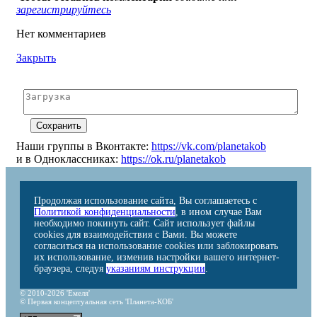
зарегистрируйтесь
Нет комментариев
Закрыть
Наши группы в Вконтакте:
https://vk.com/planetakob
и в Одноклассниках:
https://ok.ru/planetakob
Продолжая использование сайта, Вы соглашаетесь с
Политикой конфиденциальности
, в ином случае Вам
необходимо покинуть сайт. Сайт использует файлы
cookies для взаимодействия с Вами. Вы можете
согласиться на использование cookies или заблокировать
их использование, изменив настройки вашего интернет-
браузера, следуя
указаниям инструкции
.
© 2010-2026 'Емеля'
© Первая концептуальная сеть 'Планета-КОБ'