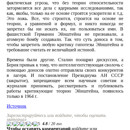
фактическая угроза, что без теории относительности
затормозятся все дела с ядерными исследованиями, так
как, якобы, только на ее основе строятся ускорители и т.д.
Это ложь. Все, что строится, строится на основе не
теории, а уравнений и формул, и никто никогда не
запретил бы ни искать их, ни пользоваться ими. В
фашистской Германии Эйнштейна не признавали, а
атомную бомбу создавали. Так что суть доноса в том,
чтобы запретить любую критику гипотезы Эйнштейна и
требование считать ее величайшей истиной.
Времена были другие. Сталин поощрял дискуссии, а
Берия привык к тому, что интеллигентствующая сволочь с
помощью доносов охотно отправляла своих конкурентов
в лагеря. И постановление Президиума АН СССР
(закрытое), запрещающее всем научным советам и
журналам принимать, рассматривать и публиковать
работы критикующие теорию Эйнштейна, появилось
только в 1964 г.
Источник
Зарегистрируйтесь или войдите, чтобы оценить
материал
4.8
/
20
гол.
Чтобы оставить комментарий
войдите
или