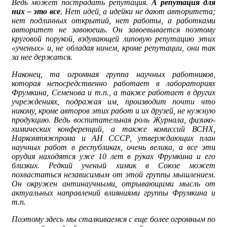
Ведь может пострадать репутация.
А репутация для
них – это все
. Нет идей, а идейки не дают авторитета;
нет подлинных открытий, нет работы, а работками
авторитет не завоюешь. Он завоевывается поэтому
круговой порукой, вздувающей липовую репутацию этих
«ученых» и, не обладая ничем, кроме репутации, они так
за нее держатся.
Наконец, та огромная группа научных работников,
которая непосредственно работает в лабораториях
Фрумкина, Семенова и т.п., а также работает в других
учреждениях, подражая им, производит почти что
никому, кроме авторов этих работ и их друзей, не нужную
продукцию. Ведь воспитательная роль Журнала, физико-
химических конференций, а также комиссий ВСНХ,
Наркомтяжпрома и АН СССР, утверждающих план
научных работ в республиках, очень велика, а все эти
орудия находятся уже 10 лет в руках Фрумкина и его
близких. Редкий ученый химик в Союзе может
похвастаться независимым от этой группы мышлением.
Он окружен антинаучными, отрывающими мысль от
актуальных направлений влияниями группы Фрумкина и
т.п.
Поэтому здесь мы сталкиваемся с еще более огромным по