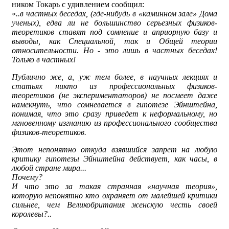
ником Токарь с удивлением сообщил:
«
..в частных беседах, (где-нибудь в «каминном зале» Дома
ученых), едва ли не большинство серьезных физиков-
теоретиков ставят под сомнение и априорную базу и
выводы, как Специальной, так и Общей теории
относительности. Но - это лишь в частных беседах!
Только в частных!
Публично же, а, уж тем более, в научных лекциях и
статьях никто из профессиональных физиков-
теоретиков (не экспериментаторов) не посмеет даже
намекнуть, что сомневается в гипотезе Эйнштейна,
понимая, что это сразу приведет к неформальному, но
мгновенному изгнанию из профессионального сообщества
физиков-теоретиков.
Этот непонятно откуда взявшийся запрет на любую
критику гипотезы Эйнштейна действует, как часы, в
любой стране мира...
Почему?
И что это за такая странная «научная теория»,
которую непонятно кто охраняет от малейшей критики
сильнее, чем Великобритания женскую честь своей
королевы?..