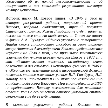
убеждению об их полной несостоятельности и об
отсутствии в них каких-либо результатов, имеющих
научную ценность».
Историк науки М. Ковров пишет:
«В 1946 г. двое из
авторов разгромной работы, направленной против
Власова, избраны академиками, третий получает
Сталинскую премию. Услуги Гинзбурга не будут забыты:
позже он тоже станет академиком…».
О том же пишет
и физик А.А. Рухадзе:
«Однако укрепление авторитета
Ландау столь старомодным способом за счет умаления
заслуг Анатолия Александровича Власова представляется
неуместным. Дело в том, что правильное кинетическое
уравнение для плазмы первым написал Власов в 1938 г., и
это обстоятельство оказалось, по-видимому, очень
болезненным для самолюбия некоторых физиков. В 1946 г.
в «Журнале экспериментальной и теоретической физики»
появилась статья известных ученых В.Л. Гинзбурга, Л.Д.
Ландау, М.А. Леонтовича и В.А. Фока под названием «Об
ошибках профессора Власова». При этом редакция ЖЭТФ
не предоставила Власову возможности для печатного
ответа, хотя с его ответом авторов указанной статьи
ознакомили еще до ее публикации.
В основном результате работы Власова нет