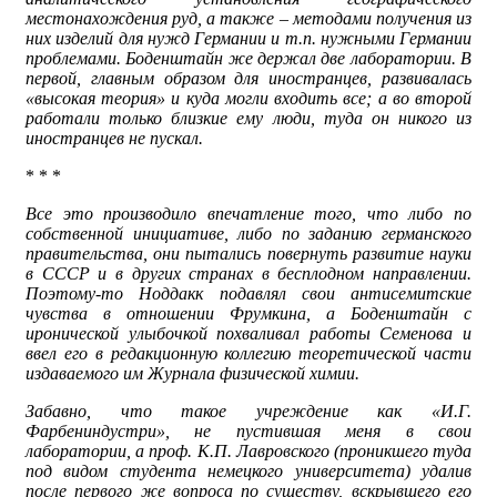
местонахождения руд, а также – методами получения из
них изделий для нужд Германии и т.п. нужными Германии
проблемами. Боденштайн же держал две лаборатории. В
первой, главным образом для иностранцев, развивалась
«высокая теория» и куда могли входить все; а во второй
работали только близкие ему люди, туда он никого из
иностранцев не пускал.
* * *
Все это производило впечатление того, что либо по
собственной инициативе, либо по заданию германского
правительства, они пытались повернуть развитие науки
в СССР и в других странах в бесплодном направлении.
Поэтому-то Ноддакк подавлял свои антисемитские
чувства в отношении Фрумкина, а Боденштайн с
иронической улыбочкой похваливал работы Семенова и
ввел его в редакционную коллегию теоретической части
издаваемого им Журнала физической химии.
Забавно, что такое учреждение как «И.Г.
Фарбениндустри», не пустившая меня в свои
лаборатории, а проф. К.П. Лавровского (проникшего туда
под видом студента немецкого университета) удалив
после первого же вопроса по существу, вскрывшего его