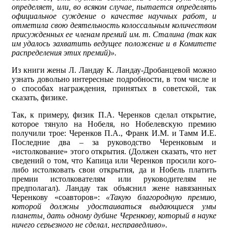
определяет, или, во всяком случае, пытается определять
официальное суждение о качестве научных работ, и
отметила свою деятельность колоссальным количеством
присужденных ее членам премий им. т. Сталина (так как
им удалось захватить ведущее положение и в Комитете
распределения этих премий)».
Из книги жены Л. Ландау К. Ландау-Дробанцевой можно
узнать довольно интересные подробности, в том числе и
о способах награждения, принятых в советской, так
сказать, физике.
Так, к примеру, физик П.А. Черенков сделал открытие,
которое тянуло на Нобеля, но Нобелевскую премию
получили трое: Черенков П.А., Франк И.М. и Тамм И.Е.
Последние два – за руководство Черенковым и
«истолкование» этого открытия. (Должен сказать, что нет
сведений о том, что Капица или Черенков просили кого-
либо истолковать свои открытия, да и Нобель платить
премии истолкователям или руководителям не
предполагал). Ландау так объяснил жене навязанных
Черенкову «соавторов»:
«Такую благородную премию,
которой должны удостаиваться выдающиеся умы
планеты, дать одному дубине Черенкову, который в науке
ничего серьезного не сделал, несправедливо».