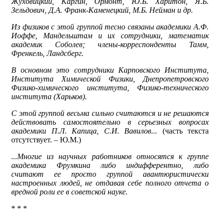
Жуховицкий, Каргин, Ормонт, Ю.Б. Харитон, Я.Б.
Зельдович, Д.А. Франк-Каменецкий, М.Б. Нейман и др.
Из физиков с этой группой тесно связаны академики А.Ф.
Иоффе, Мандельштам и их сотрудники, математик
академик Соболев; члены-корреспонденты Тамм,
Френкель, Ландсберг.
В основном это сотрудники Карповского Института,
Института Химической Физики, Днепропетровского
Физико-химического института, Физико-технического
института (Харьков).
С этой группой весьма сильно считаются и не решаются
действовать самостоятельно в серьезных вопросах
академики П.Л. Капица, С.И. Вавилов...
(часть текста
отсутствует. – Ю.М.)
...Многие из научных работников относятся к группе
академика Фрумкина либо индифферентно, либо
считают ее просто группой авантюристически
настроенных людей, не отдавая себе полного отчета о
вредной роли ее в советской науке.
* * *