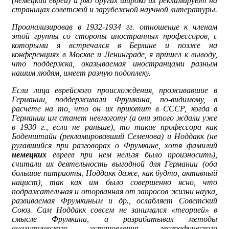
(немецкий еврей) и ряд других широко их рекламируют на
страницах советской и зарубежной научной литературы.
Проанализировав в 1932-1934 гг. отношение к членам
этой группы со стороны иностранных профессоров, с
которыми я встречался в Берлине и позже на
конференциях в Москве и Ленинграде, я пришел к выводу,
что поддержка, оказываемая иностранцами разным
нашим людям, имеет разную подоплеку.
Если лица еврейского происхождения, проживавшие в
Германии, поддерживали Фрумкина, по-видимому, в
расчете на то, что он их приютит в СССР, когда в
Германии им станет невмоготу (а они этого ждали уже
в 1930 г., если не раньше), то такие профессора как
Боденштайн (рекламировавший Семенова) и Ноддакк (не
ругавшийся при разговорах о Фрумкине, хотя фамилий
немецких
евреев при нем нельзя было произносить),
считали их деятельность выгодной для Германии (оба
большие патриоты, Ноддакк даже, как будто, активный
нацист), так как им было совершенно ясно, что
подражательная и оторванная от запросов жизни наука,
развиваемая Фрумкиным и др., ослабляет Советский
Союз. Сам Ноддакк совсем не занимался «теорией» в
смысле Фрумкина, а разрабатывал методы
аналитического установления географического