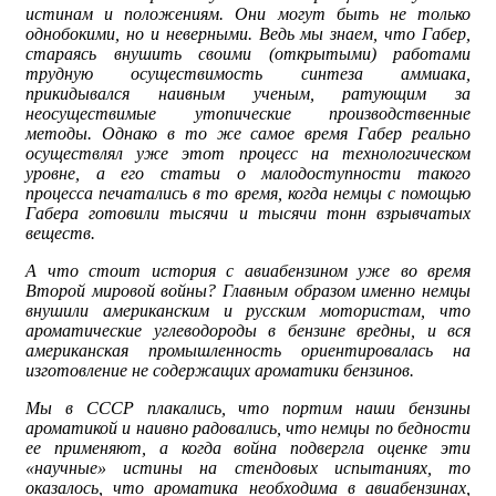
истинам и положениям. Они могут быть не только
однобокими, но и неверными. Ведь мы знаем, что Габер,
стараясь внушить своими (открытыми) работами
трудную осуществимость синтеза аммиака,
прикидывался наивным ученым, ратующим за
неосуществимые утопические производственные
методы. Однако в то же самое время Габер реально
осуществлял уже этот процесс на технологическом
уровне, а его статьи о малодоступности такого
процесса печатались в то время, когда немцы с помощью
Габера готовили тысячи и тысячи тонн взрывчатых
веществ.
А что стоит история с авиабензином уже во время
Второй мировой войны? Главным образом именно немцы
внушили американским и русским мотористам, что
ароматические углеводороды в бензине вредны, и вся
американская промышленность ориентировалась на
изготовление не содержащих ароматики бензинов.
Мы в СССР плакались, что портим наши бензины
ароматикой и наивно радовались, что немцы по бедности
ее применяют, а когда война подвергла оценке эти
«научные» истины на стендовых испытаниях, то
оказалось, что ароматика необходима в авиабензинах,