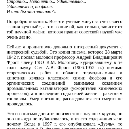
Странно... Непонятно... Удивительно...
Удивительно, но факт.
И что бы это значило?»
Попробую пояснить. Все эти ученые живут за счет своего
звания «ученый», а это звание ой, как сильно, зависит от
той научной мафии, которая правит советской наукой уже
очень давно.
Сейчас я процитирую довольно интересный документ с
интересной судьбой. Это копия письма, которое 28 марта
1942 г. послал молодой профессор Андрей Владимирович
Фрост члену ГКО В.М. Молотову, курировавшему в те
годы науку. Сам А.В. Фрост (1906-1952 гг.) помимо
теоретических работ в области термодинамики и
кинетики являлся классиком химии фосфора и его
органических соединений, занимался созданием
промышленных катализаторов (ускорителей химических
процессов), а в последние годы своей жизни – ракетным
топливом. Умер внезапно, расследования его смерти не
проводилось.
Это его письмо достаточно известно в научных кругах, но
оно никогда не публиковалось, и из его содержания ясно
почему. Когда в 1997 г. его опубликовала «Дуэль», то