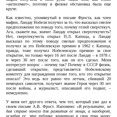
«антисемит», поэтому в физике обстановка была еще
круче.
Как известно, упомянутый в письме Фроста, как член
мафии, Ландау Нобеля получил за то, что высказал смелое
предположение по поводу того, почему гелий сверхтекуч.
Ага, скажете вы, значит Ландау открыл сверхтекучесть?
Нет, сверхтекучесть открыл П.Л. Капица, а Ландау
высказал по этому поводу смелые предположения и
получил за это Нобелевскую премию в 1962 г. Капица,
правда, тоже получил Нобелевскую премию за свое
открытие, но только через 16 лет после Ландау – в 1978 г.
и через 30 лет после того, как он его сделал. Меня
интересует вопрос – почему так? Почему в СССР физик,
сделавший открытие, представляется Нобелевскому
комитету для награждения позже того, кто это открытие
описал? Это ведь все равно что летчик, сбивший 20
немецких самолетов, получает звание Героя через 30 лет
после войны, а журналист, описавший его подвиг, –
немедленно.
У меня нет другого ответа, чем тот, который уже дал в
своем письме А.В. Фрост. Напомню:
«В результате, не
дав стране ничего для развития ее мощи, а наоборот,
ослабив ее, эта публика захватила в свои руки науку,