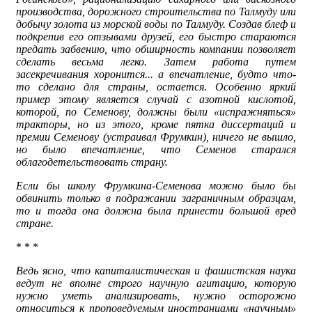
производства, дорожного строительства по Талмуду или
добычу золота из морской воды по Талмуду. Создав блеф и
подкрепив его отзывами друзей, его быстро стараются
предать забвению, что обширность компании позволяет
сделать весьма легко. Затем работа путем
засекречивания хоронится... а впечатление, будто что-
то сделано для страны, остается. Особенно яркий
пример этому является случай с азотной кислотой,
которой, по Семенову, должны были «испражняться»
тракторы, но из этого, кроме пятка диссертаций и
премии Семенову (устраивал Фрумкин), ничего не вышло,
но было впечатление, что Семенов старался
облагодетельствовать страну.
Если бы школу Фрумкина-Семенова можно было бы
обвинить только в подражании заграничным образцам,
то и тогда она должна была принести большой вред
стране.
* * *
Ведь ясно, что капиталистическая и фашистская наука
ведут не вполне строго научную агитацию, которую
нужно уметь анализировать, нужно осторожно
относиться к проповедуемым иностранцами «научным»