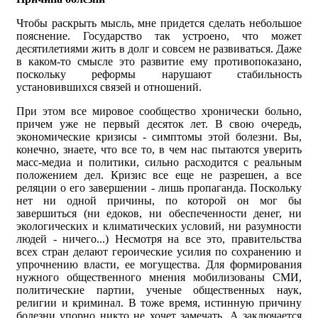
Чтобы раскрыть мысль, мне придется сделать небольшое
пояснение. Государство так устроено, что может
десятилетиями жить в долг и совсем не развиваться. Даже
в каком-то смысле это развитие ему противопоказано,
поскольку реформы нарушают стабильность
установившихся связей и отношений.
При этом все мировое сообщество хронически больно,
причем уже не первый десяток лет. В свою очередь,
экономические кризисы - симптомы этой болезни. Вы,
конечно, знаете, что все то, в чем нас пытаются уверить
масс-медиа и политики, сильно расходится с реальным
положением дел. Кризис все еще не разрешен, а все
реляции о его завершении - лишь пропаганда. Поскольку
нет ни одной причины, по которой он мог бы
завершиться (ни едоков, ни обеспеченности денег, ни
экологических и климатических условий, ни разумности
людей - ничего...) Несмотря на все это, правительства
всех стран делают героические усилия по сохранению и
упрочнению власти, ее могущества. Для формирования
нужного общественного мнения мобилизованы СМИ,
политические партии, ученые общественных наук,
религии и криминал. В тоже время, истинную причину
болезни упорно никто не хочет замечать. А заключается