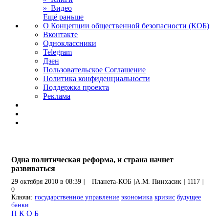
» Видео
Ещё раньше
О Концепции общественной безопасности (КОБ)
Вконтакте
Одноклассники
Telegram
Дзен
Пользовательское Соглашение
Политика конфиденциальности
Поддержка проекта
Реклама
Одна политическая реформа, и страна начнет
развиваться
29 октября 2010 в 08:39
|
Планета-КОБ
|
А.М. Пинхасик
|
1117
|
0
Ключи:
государственное управление
экономика
кризис
будущее
банки
П
К
О
Б