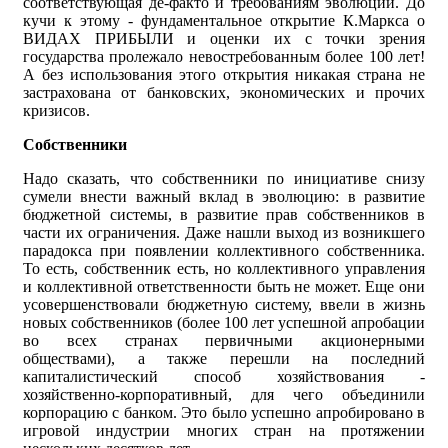
соответствующая де-факто и требованиям эволюции. До
кучи к этому - фундаментальное открытие К.Маркса о
ВИДАХ ПРИБЫЛИ и оценки их с точки зрения
государства пролежало невостребованным более 100 лет!
А без использования этого открытия никакая страна не
застрахована от банковских, экономических и прочих
кризисов.
Собственники
Надо сказать, что собственники по инициативе снизу
сумели внести важный вклад в эволюцию: в развитие
бюджетной системы, в развитие прав собственников в
части их ограничения. Даже нашли выход из возникшего
парадокса при появлении коллективного собственника.
То есть, собственник есть, но коллективного управления
и коллективной ответственности быть не может. Еще они
усовершенствовали бюджетную систему, ввели в жизнь
новых собственников (более 100 лет успешной апробации
во всех странах первичными акционерными
обществами), а также перешли на последний
капиталистический способ хозяйствования -
хозяйственно-корпоративный, для чего объединили
корпорацию с банком. Это было успешно апробировано в
игровой индустрии многих стран на протяжении