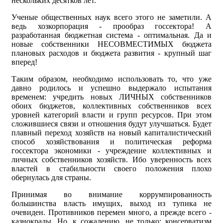
нескольких десятков лет.
Ученые общественных наук всего этого не заметили. А
ведь хозкорпорация - прообраз госсектора! А
разработанная бюджетная система - оптимальная. Да и
новые собственники НЕСОВМЕСТИМЫХ бюджета
плановых расходов и бюджета развития - крупный шаг
вперед!
Таким образом, необходимо использовать то, что уже
давно родилось и успешно выдержало испытания
временем: учредить новых ЛИЧНЫХ собственников
обоих бюджетов, коллективных собственников всех
уровней категорий власти и групп ресурсов. При этом
сложившиеся связи и отношения будут улучшаться. Будет
плавный переход хозяйств на новый капиталистический
способ хозяйствования и политическая реформа
госсектора экономики - учреждение коллективных и
личных собственников хозяйств. Ибо уверенность всех
властей в стабильности своего положения плохо
обернулась для страны.
Принимая во внимание коррумпированность
большинства власть имущих, выход из тупика не
очевиден. Противников перемен много, а прежде всего -
казнокрады. Но, к сожалению, не только: консерватизм