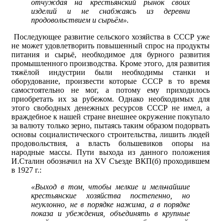
отчуждая на крестьянский рынок своих
изделий и не снабжаясь из деревни
продовольствием и сырьём».
Последующее развитие сельского хозяйства в СССР уже
не может удовлетворить повышенный спрос на продукты
питания и сырьё, необходимое для бурного развития
промышленного производства. Кроме этого, для развития
тяжёлой индустрии были необходимы станки и
оборудование, произвести которые СССР в то время
самостоятельно не мог, а потому ему приходилось
приобретать их за рубежом. Однако необходимых для
этого свободных денежных ресурсов СССР не имел, а
враждебное к нашей стране внешнее окружение покупало
за валюту только зерно, пытаясь таким образом подорвать
основы социалистического строительства, лишить людей
продовольствия, а власть большевиков опоры на
народные массы. Пути выхода из данного положения
И.Сталин обозначил на XV Съезде ВКП(б) проходившем
в 1927 г.:
«Выход в том, чтобы мелкие и мельчайшие
крестьянские хозяйства постепенно, но
неуклонно, не в порядке нажима, а в порядке
показа и убеждения, объединять в крупные