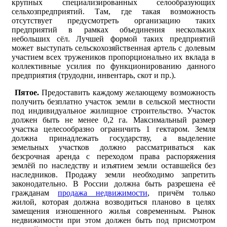
крупных специализированных селообразующих
сельхозпредприятий. Там, где такая возможность
отсутствует предусмотреть организацию таких
предприятий в рамках объединения нескольких
небольших сёл. Лучшей формой таких предприятий
может выступать сельскохозяйственная артель с долевым
участием всех тружеников пропорционально их вклада в
коллективные усилия по функционированию данного
предприятия (трудодни, инвентарь, скот и пр.).
Пятое.
Предоставить каждому желающему возможность
получить безплатно участок земли в сельской местности
под индивидуальное жилищное строительство. Участок
должен быть не менее 0,2 га. Максимальный размер
участка целесообразно ограничить 1 гектаром. Земля
должна принадлежать государству, а выделение
земельных участков должно рассматриваться как
безсрочная аренда с переходом права распоряжения
землёй по наследству и изъятием земли оставшейся без
наследников. Продажу земли необходимо запретить
законодательно. В России должна быть разрешена её
гражданам
продажа недвижимости
, причём только
жилой, которая должна возводиться планово в целях
замещения изношенного жилья современным. Рынок
недвижимости при этом должен быть под присмотром