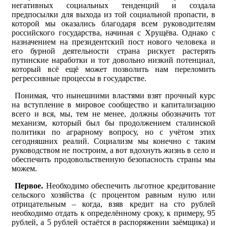
негативных социальных тенденций и создала
предпосылки для выхода из той социальной пропасти, в
которой мы оказались благодаря всем руководителям
российского государства, начиная с Хрущёва. Однако с
назначением на президентский пост нового человека и
его бурной деятельности страна рискует растерять
путинские наработки и тот довольно низкий потенциал,
который всё ещё может позволить нам переломить
регрессивные процессы в государстве.
Понимая, что нынешними властями взят прочный курс
на вступление в мировое сообщество и капитализацию
всего и вся, мы, тем не менее, должны обозначить тот
механизм, который был бы продолжением сталинской
политики по аграрному вопросу, но с учётом этих
сегодняшних реалий. Социализм мы конечно с таким
руководством не построим, а вот вдохнуть жизнь в село и
обеспечить продовольственную безопасность страны мы
можем.
Первое.
Необходимо обеспечить льготное кредитование
сельского хозяйства (с процентом равным нулю или
отрицательным – когда, взяв кредит на сто рублей
необходимо отдать к определённому сроку, к примеру, 95
рублей, а 5 рублей остаётся в распоряжении заёмщика) и