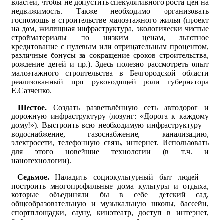
властей, чтобы не допустить спекулятивного роста цен на
недвижимость. Также необходимо организовать
госпомощь в строительстве малоэтажного жилья (проект
на дом, жилищная инфраструктура, экологически чистые
стройматериалы по низким ценам, льготное
кредитование с нулевым или отрицательным процентом,
различные бонусы за сокращение сроков строительства,
рождение детей и пр.). Здесь полезно рассмотреть опыт
малоэтажного строительства в Белгородской области
реализованный при руководящей роли губернатора
Е.Савченко.
Шестое.
Создать разветвлённую сеть автодорог и
дорожную инфраструктуру (лозунг: «Дорога к каждому
дому!»). Выстроить всю необходимую инфраструктуру –
водоснабжение, газоснабжение, канализацию,
электросети, телефонную связь, интернет. Использовать
для этого новейшие технологии (в т.ч. и
нанотехнологии).
Седьмое.
Наладить социокультурный быт людей –
построить многопрофильные дома культуры и отдыха,
которые объединяли бы в себе детский сад,
общеобразовательную и музыкальную школы, бассейн,
спортплощадки, сауну, кинотеатр, доступ в интернет,