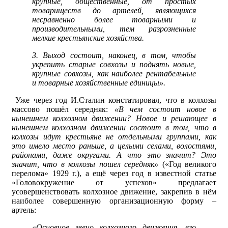
крупные, общественные, от простых
товариществ до артелей, являющихся
несравненно более товарными и
производительными, тем разрозненные
мелкие крестьянские хозяйства.
3. Выход состоит, наконец, в том, чтобы
укрепить старые совхозы и поднять новые,
крупные совхозы, как наиболее рентабельные
и товарные хозяйственные единицы».
Уже через год И.Сталин констатировал, что в колхозы
массово пошёл середняк:
«В чем состоит новое в
нынешнем колхозном движении? Новое и решающее в
нынешнем колхозном движении состоит в том, что в
колхозы идут крестьяне не отдельными группами, как
это имело место раньше, а целыми селами, волостями,
районами, даже округами. А что это значит? Это
значит, что в колхозы пошел середняк»
(«Год великого
перелома» 1929 г.), а ещё через год в известной статье
«Головокружение от успехов» предлагает
усовершенствовать колхозное движение, закрепив в нём
наиболее совершенную организационную форму –
артель:
«Основное звено колхозного движения, его