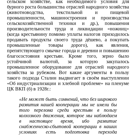
сельском хозяйстве, как необходимого условия для
бурного роста большинства отраслей народного хозяйства
(животноводства, текстильной и пищевой
промышленности, машиностроения и производства
сельскохозяйственной техники и др.), повышения
производительности труда и ликвидации «ножниц»
(когда крестьянину помимо уплаты налогов приходилось
продавать продукты своего труда дёшево, а покупать
промышленные товары дорого), как явления,
препятствующего смычке города и деревни и повышению
благосостояния крестьян. Кроме того, зерно было
устойчивой валютой, за которую закупалось
промышленное оборудование для отраслей народного
хозяйства за рубежом. Вот какие аргументы в пользу
такого подхода Сталин выдвигает в своём выступлении
«Об индустриализации и хлебной проблеме» на пленуме
ЦК ВКП (б) в 1928г.:
«Не может быть сомнений, что без широкого
развития нашей кооперации мы не имели бы
того перелома среди крестьян в пользу
колхозного движения, которое мы наблюдаем
в настоящее время, ибо развитие
снабженческо-сбытовой кооперации в наших
условиях есть подготовка перехода