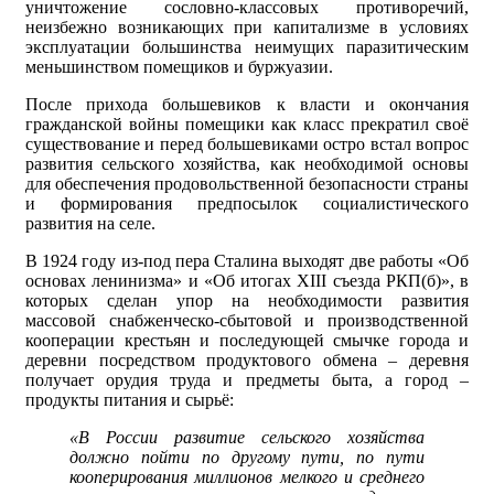
уничтожение сословно-классовых противоречий,
неизбежно возникающих при капитализме в условиях
эксплуатации большинства неимущих паразитическим
меньшинством помещиков и буржуазии.
После прихода большевиков к власти и окончания
гражданской войны помещики как класс прекратил своё
существование и перед большевиками остро встал вопрос
развития сельского хозяйства, как необходимой основы
для обеcпечения продовольственной безопасности страны
и формирования предпосылок социалистического
развития на селе.
В 1924 году из-под пера Сталина выходят две работы «Об
основах ленинизма» и «Об итогах ХIII съезда РКП(б)», в
которых сделан упор на необходимости развития
массовой снабженческо-сбытовой и производственной
кооперации крестьян и последующей смычке города и
деревни посредством продуктового обмена – деревня
получает орудия труда и предметы быта, а город –
продукты питания и сырьё:
«В России развитие сельского хозяйства
должно пойти по другому пути, по пути
кооперирования миллионов мелкого и среднего