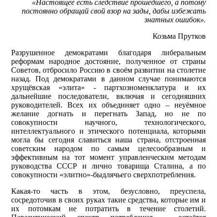
«Настоящее есть следствие прошедшего, а потому
постоянно обращай свой взор на зады, дабы избежать
знатных ошибок».
Козьма Прутков
Разрушенное демократами благодаря либеральным
реформам народное достояние, полученное от страны
Советов, отбросило Россию в своём развитии на столетие
назад. Под демократами в данном случае понимаются
хрущёвская «элита» - партхозноменклатура и их
дальнейшие последователи, включая и сегодняшних
руководителей. Всех их объединяет одно – неуёмное
желание догнать и перегнать Запад, но не по
совокупности научного, технологического,
интеллектуального и этического потенциала, которыми
могла бы сегодня славиться наша страна, отстроенная
советским народом по самым целесообразным и
эффективным на тот момент управленческим методам
руководства СССР и лично товарища Сталина, а по
совокупности «элитно»-быдлячьего сверхпотребления.
Какая-то часть в этом, безусловно, преуспела,
сосредоточив в своих руках такие средства, которые им и
их потомкам не потратить в течение столетий.