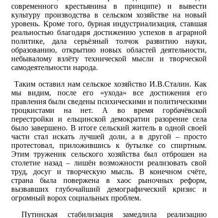
современного крестьянина в принципе) и вывести
культуру производства в сельском хозяйстве на новый
уровень. Кроме того, бурная индустриализация, ставшая
реальностью благодаря достижению успехов в аграрной
политике, дала серьёзный толчок развитию науки,
образованию, открытию новых областей деятельности,
небывалому взлёту технической мысли и творческой
самодеятельности народа.
Таким оставил нам сельское хозяйство И.В.Сталин. Как
мы видим, после его «ухода» все достижения его
правления были сведены психическими и политическими
троцкистами на нет. А во время горбачёвской
перестройки и ельцинской демократии разорение села
было завершено. В итоге сельский житель в одной своей
части стал искать лучшей доли, а в другой – просто
протестовал, приложившись к бутылке со спиртным.
Этим труженик сельского хозяйства был отброшен на
столетие назад – лишён возможности реализовать свой
труд, досуг и творческую мысль. В конечном счёте,
страна была повержена в хаос рыночных реформ,
вызвавших глубочайший демографический кризис и
огромный ворох социальных проблем.
Путинская стабилизация замедлила реализацию