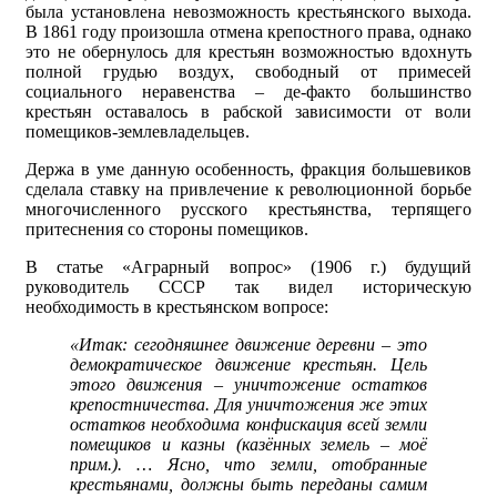
была установлена невозможность крестьянского выхода.
В 1861 году произошла отмена крепостного права, однако
это не обернулось для крестьян возможностью вдохнуть
полной грудью воздух, свободный от примесей
социального неравенства – де-факто большинство
крестьян оставалось в рабской зависимости от воли
помещиков-землевладельцев.
Держа в уме данную особенность, фракция большевиков
сделала ставку на привлечение к революционной борьбе
многочисленного русского крестьянства, терпящего
притеснения со стороны помещиков.
В статье «Аграрный вопрос» (1906 г.) будущий
руководитель СССР так видел историческую
необходимость в крестьянском вопросе:
«Итак: сегодняшнее движение деревни – это
демократическое движение крестьян. Цель
этого движения – уничтожение остатков
крепостничества. Для уничтожения же этих
остатков необходима конфискация всей земли
помещиков и казны (казённых земель – моё
прим.). … Ясно, что земли, отобранные
крестьянами, должны быть переданы самим