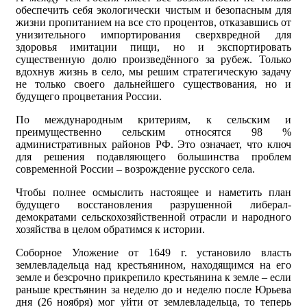
обеспечить себя экологически чистым и безопасным для
жизни пропитанием на все сто процентов, отказавшись от
унизительного импортирования сверхвредной для
здоровья имитации пищи, но и экспортировать
существенную долю произведённого за рубеж. Только
вдохнув жизнь в село, мы решим стратегическую задачу
не только своего дальнейшего существования, но и
будущего процветания России.
По международным критериям, к сельским и
преимущественно сельским относятся 98 %
административных районов РФ. Это означает, что ключ
для решения подавляющего большинства проблем
современной России – возрождение русского села.
Чтобы полнее осмыслить настоящее и наметить план
будущего восстановления разрушенной либерал-
демократами сельскохозяйственной отрасли и народного
хозяйства в целом обратимся к истории.
Соборное Уложение от 1649 г. установило власть
землевладельца над крестьянином, находящимся на его
земле и безсрочно прикрепило крестьянина к земле – если
раньше крестьянин за неделю до и неделю после Юрьева
дня (26 ноября) мог уйти от землевладельца, то теперь