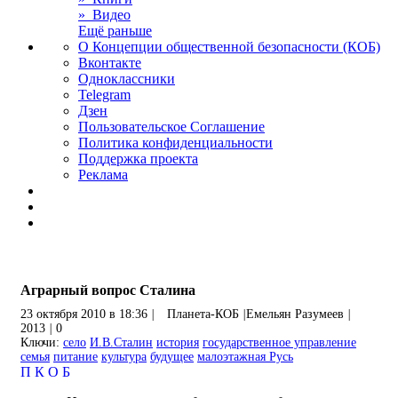
» Видео
Ещё раньше
О Концепции общественной безопасности (КОБ)
Вконтакте
Одноклассники
Telegram
Дзен
Пользовательское Соглашение
Политика конфиденциальности
Поддержка проекта
Реклама
Аграрный вопрос Сталина
23 октября 2010 в 18:36
|
Планета-КОБ
|
Емельян Разумеев
|
2013
|
0
Ключи:
село
И.В.Сталин
история
государственное управление
семья
питание
культура
будущее
малоэтажная Русь
П
К
О
Б