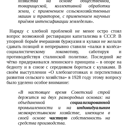
хозяйства на основе общественной,
товарищеской, коллективной обработки
земли, с применением сельскохозяйственных
машин и тракторов, с применением научных
приёмов интенсификации земледелия».
Наряду с хлебной проблемой не менее остро стоял
вопрос возможной реставрации капитализма в СССР. В
упорной борьбе вчерашняя буржуазия и кулаки не желали
сдавать позиций и непрерывно ставили «палки в колёса»
социалистическому локомотиву, саботируя и
противодействуя сталинской политике. Последний же
чётко придерживался ленинского принципа – в опоре на
бедноту и в союзе с середняком бороться с кулаками. В
своём выступлении «О хлебозаготовках и перспективах
развития сельского хозяйства» в 1928 году этому вопросу
было уделено особое внимание:
«В настоящее время Советский строй
держится на двух разнородных основах: на
объединенной
социализированной
промышленности и на
индивидуальном
мелкокрестьянском хозяйстве, имеющем в
своей основе
частную
собственность на
средства производства.