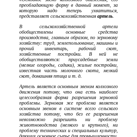
преобладающую форму в данный момент, за
которую надо теперь ухватиться,
представляет сельскохозяйственная
артель
.
В сельскохозяйственной артели
обобществлены основные средства
производства, главным образом, по зерновому
хозяйству: труд, землепользование, машины и
прочий инвентарь, рабочий скот,
хозяйственные постройки. В ней не
обобществляются: приусадебные земли
(мелкие огороды, садики), жилые постройки,
известная часть молочного скота, мелкий
скот, домашняя птица и т. д.
Артель является основным звеном колхозного
движения потому, что она есть наиболее
целесообразная форма разрешения зерновой
проблемы. Зерновая же проблема является
основным звеном в системе всего сельского
хозяйства потому, что без ее разрешения
невозможно разрешить ни проблему
животноводства (мелкого и крупного), ни
проблему технических и специальных культур,
дающих основное сырье для промышленности.