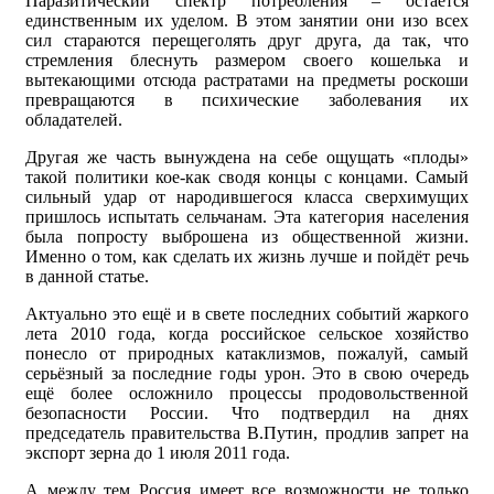
Паразитический спектр потребления – остаётся
единственным их уделом. В этом занятии они изо всех
сил стараются перещеголять друг друга, да так, что
стремления блеснуть размером своего кошелька и
вытекающими отсюда растратами на предметы роскоши
превращаются в психические заболевания их
обладателей.
Другая же часть вынуждена на себе ощущать «плоды»
такой политики кое-как сводя концы с концами. Самый
сильный удар от народившегося класса сверхимущих
пришлось испытать сельчанам. Эта категория населения
была попросту выброшена из общественной жизни.
Именно о том, как сделать их жизнь лучше и пойдёт речь
в данной статье.
Актуально это ещё и в свете последних событий жаркого
лета 2010 года, когда российское сельское хозяйство
понесло от природных катаклизмов, пожалуй, самый
серьёзный за последние годы урон. Это в свою очередь
ещё более осложнило процессы продовольственной
безопасности России. Что подтвердил на днях
председатель правительства В.Путин, продлив запрет на
экспорт зерна до 1 июля 2011 года.
А между тем Россия имеет все возможности не только