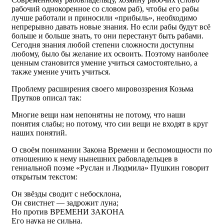
рабочий однокоренное со словом раб), чтобы его рабы
лучше работали и приносили «прибыль», необходимо
непрерывно давать новые знания. Но если рабы будут всё
больше и больше знать, то они перестанут быть рабами.
Сегодня знания любой степени сложности доступны
любому, было бы желание их освоить. Поэтому наиболее
ценным становится умение учиться самостоятельно, а
также умение учить учиться.
Проблему расширения своего мировоззрения Козьма
Прутков описал так:
Многие вещи нам непонятны не потому, что наши
понятия слабы; но потому, что сии вещи не входят в круг
наших понятий.
О своём понимании Закона Времени и беспомощности по
отношению к нему нынешних рабовладельцев в
гениальной поэме «Руслан и Людмила» Пушкин говорит
открытым текстом:
Он звёзды сводит с небосклона,
Он свистнет — задрожит луна;
Но против ВРЕМЕНИ ЗАКОНА
Его наука не сильна.