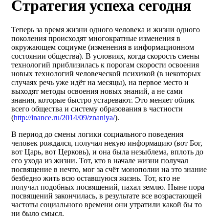
Стратегия успеха сегодня
Теперь за время жизни одного человека и жизни одного
поколения происходят многократные изменения в
окружающем социуме (изменения в информационном
состоянии общества). В условиях, когда скорость смены
технологий приблизилась к порогам скорости освоения
новых технологий человеческой психикой (в некоторых
случаях речь уже идёт на месяцы), на первое место и
выходят методы освоения новых знаний, а не сами
знания, которые быстро устаревают. Это меняет облик
всего общества и систему образования в частности
(
http://inance.ru/2014/09/znaniya/
).
В период до смены логики социального поведения
человек рождался, получал некую информацию (вот Бог,
вот Царь, вот Церковь), и она была незыблема, вплоть до
его ухода из жизни. Тот, кто в начале жизни получал
посвящение в нечто, мог за счёт монополии на это знание
безбедно жить всю оставшуюся жизнь. Тот, кто не
получал подобных посвящений, пахал землю. Ныне пора
посвящений закончилась, в результате все возрастающей
частоты социального времени они утратили какой бы то
ни было смысл.