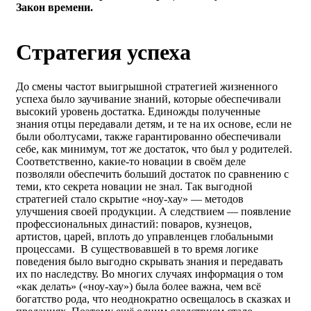
Закон времени.
Стратегия успеха
До смены частот выигрышной стратегией жизненного
успеха было заучивание знаний, которые обеспечивали
высокий уровень достатка. Единожды полученные
знания отцы передавали детям, и те на их основе, если не
были оболтусами, также гарантированно обеспечивали
себе, как минимум, тот же достаток, что был у родителей.
Соответственно, какие-то новации в своём деле
позволяли обеспечить больший достаток по сравнению с
теми, кто секрета новации не знал. Так выгодной
стратегией стало скрытие «ноу-хау» — методов
улучшения своей продукции. А следствием — появление
профессиональных династий: поваров, кузнецов,
артистов, царей, вплоть до управленцев глобальными
процессами. В существовавшей в то время логике
поведения было выгодно скрывать знания и передавать
их по наследству. Во многих случаях информация о том
«как делать» («ноу-хау») была более важна, чем всё
богатство рода, что неоднократно освещалось в сказках и