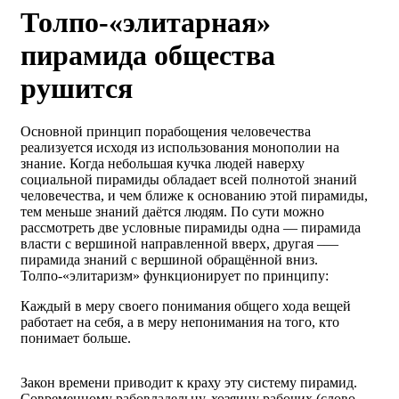
Толпо-«элитарная»
пирамида общества
рушится
Основной принцип порабощения человечества
реализуется исходя из использования монополии на
знание. Когда небольшая кучка людей наверху
социальной пирамиды обладает всей полнотой знаний
человечества, и чем ближе к основанию этой пирамиды,
тем меньше знаний даётся людям. По сути можно
рассмотреть две условные пирамиды одна — пирамида
власти с вершиной направленной вверх, другая –—
пирамида знаний с вершиной обращённой вниз.
Толпо-«элитаризм» функционирует по принципу:
Каждый в меру своего понимания общего хода вещей
работает на себя, а в меру непонимания на того, кто
понимает больше.
Закон времени приводит к краху эту систему пирамид.
Современному рабовладельцу, хозяину рабочих (слово