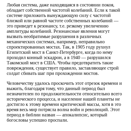
Любая система, даже находящаяся в состоянии покоя,
обладает собственной частотой колебаний. Если к такой
системе приложить вынуждающую силу с частотой
близкой или равной частоте собственных колебаний —
это приведет к резонансу, т.е. резкому увеличению
амплитуды колебаний. Резонансные явления могут
вызвать необратимые разрушения в различных
механических системах, например, неправильно
спроектированных мостах. Так, в 1905 году рухнул
Египетский мост в Санкт-Петербурге, когда по нему
проходил конный эскадрон, а в 1940 — разрушился
Такомский мост в США. Чтобы предотвратить такие
повреждения, существует правило, заставляющее строй
солдат сбивать шаг при прохождении мостов.
Человечеству удалось проскочить этот отрезок времени и
выжить, благодаря тому, что данный период был
незначителен по продолжительности относительно всего
исторического процесса, и население нашей планеты не
достигло к этому времени критической массы, хотя в это
время весь мир потрясла волна войн и революций. Этот
период в библии назван — апокалипсис, который
богословы успешно проспали.