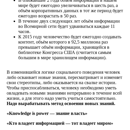
В ближайшие 2 года объём информации в нашем
мире будет ежегодно увеличиваться в шесть раз, а
объём корпоративных данных в тот же период будет
ежегодно возрастать в 50 раз.
В течение двух следующих лет объём информации
во Всемирной сети будет удваиваться каждые 11
часов.
К 2015 году человечество будет ежегодно создавать
контент, объём которого в 92,5 миллиона раз
превышает объём информации, хранящейся в
библиотеке Конгресса США (считается самым
большим в мире хранилищем информации).
В изменившейся логике социального поведения человек
либо осваивает новые знания, пересматривает и изменяет
свои стереотипы, либо оказывается на свалке истории.
Чтобы приспосабливаться, человеку необходимо уметь
овладевать новыми знаниями непрерывно в течение всей
жизни, а для этого надо уметь учиться самостоятельно.
Надо вырабатывать метод освоения новых знаний.
«Knowledge is power — знание власть»
«Кто владеет информацией — тот владеет миром»