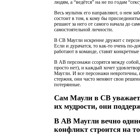
людям, а “ведётся” на не по годам “се
Весь мультик его направляют, о нем за
состоит в том, к кому бы присоединитьс
решают за него от самого начала до само
самостоятельной личности.
В СВ Маугли искренне дружит с персон
Если и дурачатся, то как-то очень по-
работают в команде, ставят конкретные
В АВ персонажи ссорятся между собой, 
просто нет), и каждый хочет удовлетвор
Маугли. И все персонажи невротичны, 
стержня, они часто меняют свои решен
потерянные.
Сам Маули в СВ уважает
их мудрости, они поддер
В АВ Маугли вечно одино
конфликт строится на то