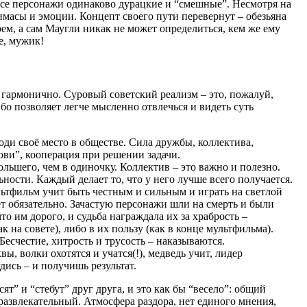
Все персонажи одинаково дурацкие и “смешные”. Несмотря на
имасы и эмоции. Концепт своего пути перевернут – обезьяна
оем, а сам Маугли никак не может определиться, кем же ему
е, мужик!
 гармонично. Суровый советский реализм – это, пожалуй,
бо позволяет легче мысленно отвлечься и видеть суть
ди своё место в обществе. Сила дружбы, коллектива,
ови”, кооперация при решении задачи.
льшего, чем в одиночку. Коллектив – это важно и полезно.
ности. Каждый делает то, что у него лучше всего получается.
льтфильм учит быть честным и сильным и играть на светлой
ет обязательно. Зачастую персонажи шли на смерть и были
что им дорого, и судьба награждала их за храбрость –
к на совете), либо в их пользу (как в конце мультфильма).
Бесчестие, хитрость и трусость – наказываются.
вы, волки охотятся и учатся(!), медведь учит, лидер
дись – и получишь результат.
т” и “стебут” друг друга, и это как бы “весело”: общий
 развлекательный. Атмосфера раздора, нет единого мнения,