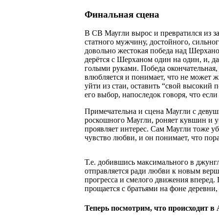
Финальная сцена
В СВ Маугли вырос и превратился из з
статного мужчину, достойного, сильног
довольно жестокая победа над Шерхано
дерётся с Шерханом один на один, и, д
голыми руками. Победа окончательная, 
влюбляется и понимает, что не может 
уйти из стаи, оставить “свой высокий 
его выбор, напоследок говоря, что если
Примечательна и сцена Маугли с девуш
роскошного Маугли, роняет кувшин и убе
проявляет интерес. Сам Маугли тоже убе
чувство любви, и он понимает, что пор
Т.е. добившись максимального в джунгл
отправляется ради любви к новым верши
прогресса и смелого движения вперед.
прощается с братьями на фоне деревни,
Теперь посмотрим, что происходит в 