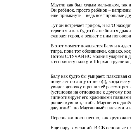
Маугли как был худым мальчиком, так и
Он ребёнок, просто ребёнок – капризн
ещё примкнуть – ведь все “прошлые д
Тут он встречает грифов, и ЕГО находи
теряется и как будто бы не боится дра
сжирает героя, а решает с ним поговор
В этот момент появляется Балу и кидает
тигра, пока тот обездвижен, однако, ко
Потом СЛУЧАЙНО молния ударяет в де
к его хвосту палку, и Шерхан трусливо
Балу как будто бы умирает: плаксивая 
получает по лицу от него(!), когда все
увидел девочку и решил её рассмотреть.
(установка на отношение к другому пол
гипнотизирует его красивыми глазками
роняет кувшин, чтобы Маугли его донёс,
джунгли!”, но Маугли жмёт плечами и и
Персонажи поют песню, как круто жить 
Еще пару замечаний. В СВ основные пла