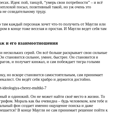
есах. Идея: пой, танцуй, “умерь свои потребности” – и всё
 неплохой посыл, позитивный такой, но уж очень это
а не созидательному труду.
о там каждый персонаж хочет что-то получить от Маугли или
гром в конце тоже веселая и простая. И Маугли ведет себя там
наж и его взаимоотношения
и нескольких серий. Он всё больше раскрывает свои сильные
Он становится сильнее, умнее, быстрее. Он становится и
рагов, и получает кинжал, и сам побеждает тигра голыми
ёнку, но вскоре становится самостоятельным, сам принимает
екалист. Он ведёт себя храбро и держится достойно.
ный и одинокий. Он не может найти своё место в жизни. То
грифом. Мораль как бы очевидна – будь человеком, кем тебе и
альный фон создает именно ощущение поиска и даже
 решается? В конце Маугли не сам принимает решение пойти к