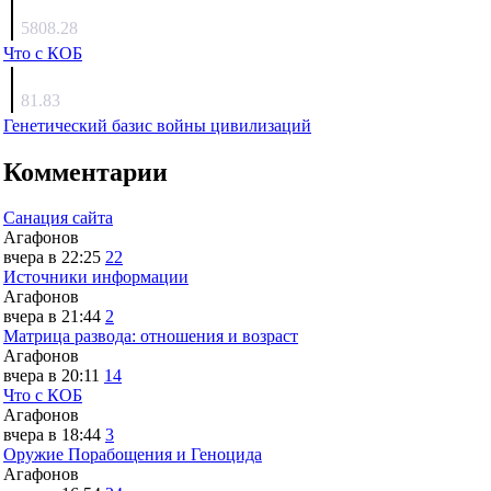
Люкин
5808.28
Что с КОБ
surov
81.83
Генетический базис войны цивилизаций
Комментарии
Санация сайта
Агафонов
вчера в 22:25
22
Источники информации
Агафонов
вчера в 21:44
2
Матрица развода: отношения и возраст
Агафонов
вчера в 20:11
14
Что с КОБ
Агафонов
вчера в 18:44
3
Оружие Порабощения и Геноцида
Агафонов