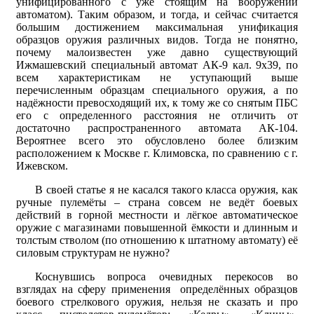
унифицированного с уже стоящим на вооружении
автоматом). Таким образом, и тогда, и сейчас считается
большим достижением максимальная унификация
образцов оружия различных видов. Тогда не понятно,
почему малоизвестен уже давно существующий
Ижмашевский специальный автомат АК-9 кал. 9х39, по
всем характеристикам не уступающий выше
перечисленным образцам специального оружия, а по
надёжности превосходящий их, к тому же со снятым ПБС
его с определенного расстояния не отличить от
достаточно распространенного автомата АК-104.
Вероятнее всего это обусловлено более близким
расположением к Москве г. Климовска, по сравнению с г.
Ижевском.
В своей статье я не касался такого класса оружия, как
ручные пулемёты – страна совсем не ведёт боевых
действий в горной местности и лёгкое автоматическое
оружие с магазинами повышенной ёмкости и длинным и
толстым стволом (по отношению к штатному автомату) её
силовым структурам не нужно?
Коснувшись вопроса очевидных перекосов во
взглядах на сферу применения определённых образцов
боевого стрелкового оружия, нельзя не сказать и про