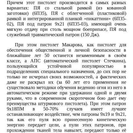
Причем этот пистолет производится в самых разных
вариантах: ПЯ со стальной рамкой (из кованной
заготовки) (6П35), ПЯ с облегченной (пластиковой)
рамкой и интегрированной планкой «пикаттини» (6П35-
02), ПЯ под патрон 9х21 (6П35-03), имеющий очень
мягкую отдачу при столь мощном боеприпасе, ПЯ под
служебный травматический патрон (150 Дж).
При этом пистолет Макарова, как пистолет для
обеспечения общественной и личной безопасности в
ближайшие лет 50 останется незаменимым в своём
классе, а АПС (автоматический пистолет Стечкина),
пользующийся устойчивой популярностью в
подразделениях специального назначения, до сих пор не
только не исчерпал своих возможностей, а фактических
даже не раскрыл их (за 60 лет его применения не
существовало методики обучения ведению огня из него в
автоматическом режиме при удержании одной и двумя
руками, что в современном скоротечном бою дает ему
преимущества штурмового пистолета). При этом патрон
9х18ПМ в 50-70% случаев имеет лучшее
останавливающее воздействие, чем патроны 9х19 и 9х21,
так как его пуля всю принесенную кинетическую
энергию передает цели, а пули этих патронов, при
прохождении тканей тела навылет, передают только её