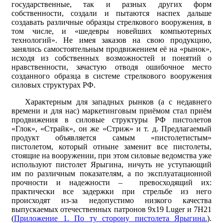
государственные, так и разных других форм
собственности, создали и пытаются наспех дальше
создавать различные образцы стрелкового вооружения, в
том числе, и «шедевры новейших компьютерных
технологий». Не имея заказов на свою продукцию,
занялись самостоятельным продвижением её на «рынок»,
исходя из собственных возможностей и понятий о
нравственности, зачастую отводя ошибочное место
созданного образца в системе стрелкового вооружения
силовых структурах РФ.
Характерным для западных рынков (а с недавнего
времени и для нас) маркетинговым приёмом стал приём
продвижения в силовые структуры РФ пистолетов
«Глок», «Страйк», он же «Стриж» и т. д. Предлагаемый
продукт объявляется самым «пистолетистым»
пистолетом, который отныне заменит все пистолеты,
стоящие на вооружении, при этом силовые ведомства уже
используют пистолет Ярыгина, ничуть не уступающий
им по различным показателям, а по эксплуатационной
прочности и надежности – превосходящий их:
практически все задержки при стрельбе из него
происходят из-за недопустимо низкого качества
выпускаемых отечественных патронов 9х19 Luger и 7Н21
(
Приложение 1. По ту сторону пистолета Ярыгина.
).