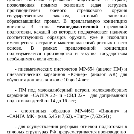
позволяющая помимо основных задач загрузить
производителей боевого стрелкового оружия
государственным заказом, который заполнит
образовавшийся провал. В предлагаемую концепцию
вписаны 3 этапа
межведомственной
стрелковой
подготовки, каждый из которых подразумевает наличие
соответствующих образцов оружия, уже в изобилии
имеющегося в стране и макетов массогабаритных на его
основе. В рамках предложенной концепции
подразумевается производство и закупка государством
необходимого количества:
- пневматических пистолетов МР-654 (аналог ПМ) и
пневматических карабинов «Юнкер» (аналог АК) для
обучения допризывников с 10 до 14 лет;
- ПМ под малокалиберный патрон, малокалиберных
карабинов «САЙГА-22» и «СВД-22» - для допризывной
подготовки детей от 14 до 16 лет;
- спортивных образцов МР-446С «Викинг» и
«САЙГА-МК» (кал. 5,45 и 7,62), «Тигр» (7,62х54) ;
- для осуществления реформы огневой подготовки в
силовых структурах РФ предусматривается производство