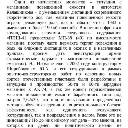
Один из интересных моментов – ситуация с
магазинами повышенной емкости к автоматам
Калашникова – с уменьшением дистанций современного
скоротечного боя, где магазины повышенной емкости
играют решающую роль, как-то забыто, что с 1943 г.
имели место более 190 обращений с Восточного фронта к
командованию вермахта следующего содержания:
«ППШ-41 превосходит МП-38 (40) по вместимости
магазина, поэтому части вермахта терпят поражения в
боях на ближних дистанциях в окопах и в населенных
пунктах, просим дать действующей армии
автоматическое оружие с магазинами повышенной
емкости»). На Ижмаше еще в 2002 году конструктором
Широбоковым Ю.А. и его сотрудниками в рамках
опытно-конструкторских работ по освоению новых
сортов отечественных пластмасс были разработаны и
запущены в производство 50-ти и 60-ти зарядные
магазины к АК-74, а так же новый горизонтальный
магазин повышенной емкости барабанного типа под
патрон 7,62х39, что при использовании определенных
методик обучения ведению огня резко повышает боевую
эффективность как одиночного в/служащего
(сотрудника), так и подразделения в целом. Разве это не
инновации? Но до них никому нет дела – это мелочи, на
которых ни денег, ни политического имени не