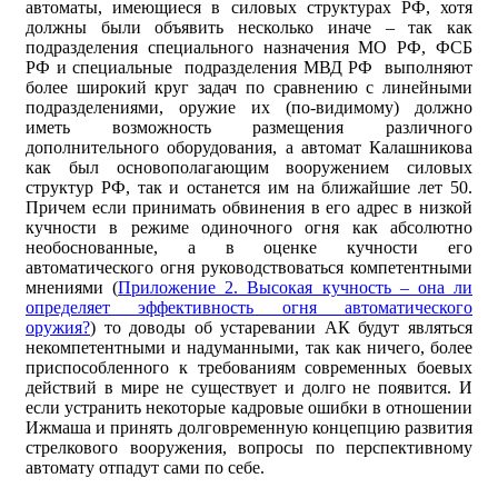
автоматы, имеющиеся в силовых структурах РФ, хотя
должны были объявить несколько иначе – так как
подразделения специального назначения МО РФ, ФСБ
РФ и специальные подразделения МВД РФ выполняют
более широкий круг задач по сравнению с линейными
подразделениями, оружие их (по-видимому) должно
иметь возможность размещения различного
дополнительного оборудования, а автомат Калашникова
как был основополагающим вооружением силовых
структур РФ, так и останется им на ближайшие лет 50.
Причем если принимать обвинения в его адрес в низкой
кучности в режиме одиночного огня как абсолютно
необоснованные, а в оценке кучности его
автоматического огня руководствоваться компетентными
мнениями (
Приложение 2. Высокая кучность – она ли
определяет эффективность огня автоматического
оружия?
) то доводы об устаревании АК будут являться
некомпетентными и надуманными, так как ничего, более
приспособленного к требованиям современных боевых
действий в мире не существует и долго не появится. И
если устранить некоторые кадровые ошибки в отношении
Ижмаша и принять долговременную концепцию развития
стрелкового вооружения, вопросы по перспективному
автомату отпадут сами по себе.