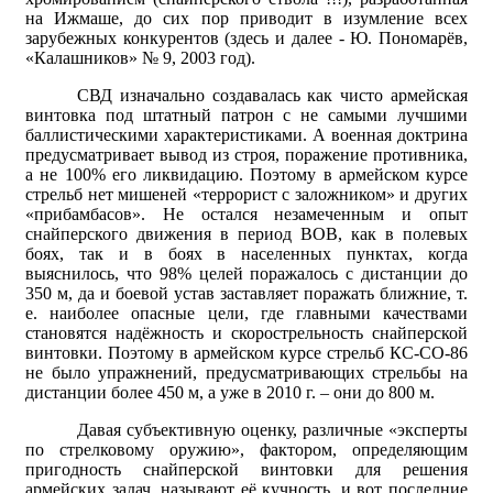
на Ижмаше, до сих пор приводит в изумление всех
зарубежных конкурентов (здесь и далее - Ю. Пономарёв,
«Калашников» № 9, 2003 год).
СВД изначально создавалась как чисто армейская
винтовка под штатный
патрон с не самыми лучшими
баллистическими характеристиками. А военная доктрина
предусматривает вывод из строя, поражение противника,
а не 100% его ликвидацию. Поэтому в армейском курсе
стрельб нет мишеней «террорист с заложником» и других
«прибамбасов». Не остался незамеченным и опыт
снайперского движения в период ВОВ, как в полевых
боях, так и в боях в населенных пунктах, когда
выяснилось, что 98% целей поражалось с дистанции до
350 м, да и боевой устав заставляет поражать ближние, т.
е. наиболее опасные цели, где главными качествами
становятся надёжность и скорострельность снайперской
винтовки. Поэтому в армейском курсе стрельб КС-СО-86
не было упражнений, предусматривающих стрельбы на
дистанции более 450 м, а уже в 2010 г. – они до 800 м.
Давая субъективную оценку, различные «эксперты
по стрелковому оружию», фактором, определяющим
пригодность снайперской винтовки для решения
армейских задач, называют её кучность, и вот последние