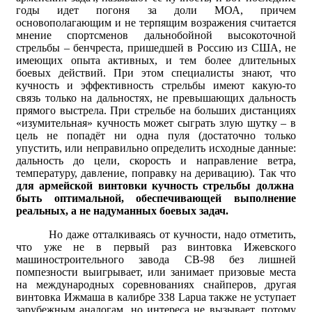
годы идет погоня за доли МОА, причем
основополагающим и не терпящим возражения считается
мнение спортсменов дальнобойной высокоточной
стрельбы – бенчреста, пришедшей в Россию из США, не
имеющих опыта активных, и тем более длительных
боевых действий. При этом специалисты знают, что
кучность и эффективность стрельбы имеют какую-то
связь только на дальностях, не превышающих дальность
прямого выстрела. При стрельбе на больших дистанциях
«изумительная» кучность может сыграть злую шутку – в
цель не попадёт ни одна пуля (достаточно только
упустить, или неправильно определить исходные данные:
дальность до цели, скорость и направление ветра,
температуру, давление, поправку на деривацию). Так что
для армейской винтовки кучность стрельбы должна
быть оптимальной, обеспечивающей выполнение
реальных, а не надуманных боевых задач.
Но даже отталкиваясь от кучности, надо отметить,
что уже не в первый раз винтовка Ижевского
машиностроительного завода СВ-98 без лишней
помпезности выигрывает, или занимает призовые места
на международных соревнованиях снайперов, другая
винтовка Ижмаша в калибре 338 Lapua также не уступает
зарубежным аналогам, но интереса не вызывает, потому