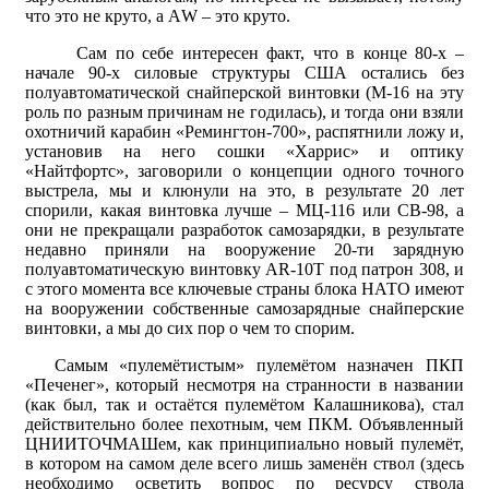
что это не круто, а АW – это круто.
Сам по себе интересен факт, что в конце 80-х –
начале 90-х силовые структуры США остались без
полуавтоматической снайперской винтовки (М-16 на эту
роль по разным причинам не годилась), и тогда они взяли
охотничий карабин «Ремингтон-700», распятнили ложу и,
установив на него сошки «Харрис» и оптику
«Найтфортс», заговорили о концепции одного точного
выстрела, мы и клюнули на это, в результате 20 лет
спорили, какая винтовка лучше – МЦ-116 или СВ-98, а
они не прекращали разработок самозарядки, в результате
недавно приняли на вооружение 20-ти зарядную
полуавтоматическую винтовку AR-10T под патрон 308, и
с этого момента все ключевые страны блока НАТО имеют
на вооружении собственные самозарядные снайперские
винтовки, а мы до сих пор о чем то спорим.
Самым «пулемётистым» пулемётом назначен ПКП
«Печенег», который несмотря на странности в названии
(как был, так и остаётся пулемётом Калашникова), стал
действительно более пехотным, чем ПКМ. Объявленный
ЦНИИТОЧМАШем, как принципиально новый пулемёт,
в котором на самом деле всего лишь заменён ствол (здесь
необходимо осветить вопрос по ресурсу ствола