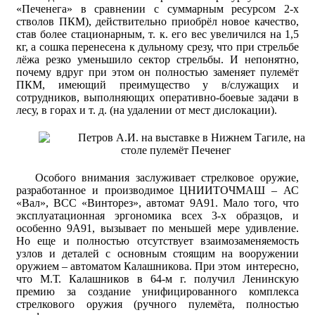
«Печенега» в сравнении с суммарным ресурсом 2-х
стволов ПКМ), действительно приобрёл новое качество,
став более стационарным, т. к. его вес увеличился на 1,5
кг, а сошка перенесена к дульному срезу, что при стрельбе
лёжа резко уменьшило сектор стрельбы. И непонятно,
почему вдруг при этом он полностью заменяет пулемёт
ПКМ, имеющий преимущество у в/служащих и
сотрудников, выполняющих оперативно-боевые задачи в
лесу, в горах и т. д. (на удалении от мест дислокации).
Особого внимания заслуживает стрелковое оружие,
разработанное и производимое ЦНИИТОЧМАШ – АС
«Вал», ВСС «Винторез», автомат 9А91. Мало того, что
эксплуатационная эргономика всех 3-х образцов, и
особенно 9А91, вызывает по меньшей мере удивление.
Но еще и полностью отсутствует взаимозаменяемость
узлов и деталей с основным стоящим на вооружении
оружием – автоматом Калашникова. При этом интересно,
что М.Т. Калашников в 64-м г. получил Ленинскую
премию за создание унифицированного комплекса
стрелкового оружия (ручного пулемёта, полностью