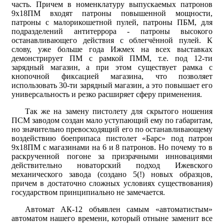
часть. Причем в номенклатуру выпускаемых патронов
9х18ПМ входят патроны повышенной мощности,
патроны с малорикошетной пулей, патроны ПБМ, для
подразделений антитеррора - патроны высокого
останавливающего действия с облегчённой пулей. К
слову, уже больше года Ижмех на всех выставках
демонстрирует ПМ с рамкой ПММ, т.е. под 12-ти
зарядный магазин, а при этом существует рамка с
кнопочной фиксацией магазина, что позволяет
использовать 30-ти зарядный магазин, а это повышает его
универсальность и резко расширяет сферу применения.
Так же на замену пистолету для скрытого ношения
ПСМ заводом создан мало уступающий ему по габаритам,
но значительно превосходящий его по останавливающему
воздействию боеприпаса пистолет «Барс» под патрон
9х18ПМ с магазинами на 6 и 8 патронов. Но почему то в
раскрученной погоне за призрачными инновациями
действительно новаторский подход Ижевского
механического завода (создано 5(!) новых образцов,
причем в достаточно сложных условиях существования)
государством принципиально не замечается.
Автомат АК-12 объявлен самым «автоматистым»
автоматом нашего времени, который отныне заменит все