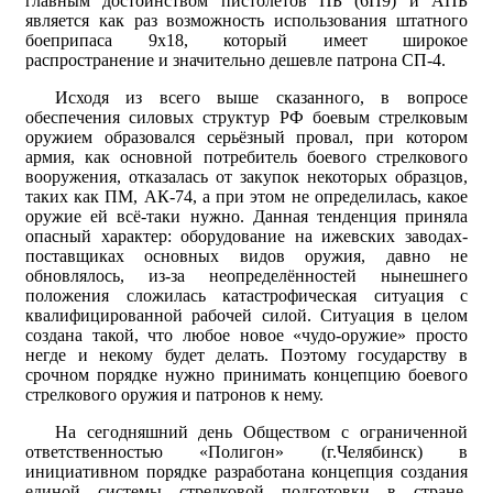
главным достоинством пистолетов ПБ (6П9) и АПБ
является как раз возможность использования штатного
боеприпаса 9х18, который имеет широкое
распространение и значительно дешевле патрона СП-4.
Исходя из всего выше сказанного, в вопросе
обеспечения силовых структур РФ боевым стрелковым
оружием образовался серьёзный провал, при котором
армия, как основной потребитель боевого стрелкового
вооружения, отказалась от закупок некоторых образцов,
таких как ПМ, АК-74, а при этом не определилась, какое
оружие ей всё-таки нужно. Данная тенденция приняла
опасный характер: оборудование на ижевских заводах-
поставщиках основных видов оружия, давно не
обновлялось, из-за неопределённостей нынешнего
положения сложилась катастрофическая ситуация с
квалифицированной рабочей силой. Ситуация в целом
создана такой, что любое новое «чудо-оружие» просто
негде и некому будет делать. Поэтому государству в
срочном порядке нужно принимать концепцию боевого
стрелкового оружия и патронов к нему.
На сегодняшний день Обществом с ограниченной
ответственностью «Полигон» (г.Челябинск) в
инициативном порядке разработана концепция создания
единой системы стрелковой подготовки в стране,