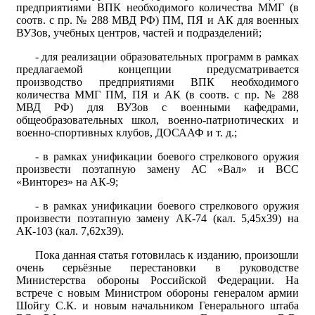
предприятиями ВПК необходимого количества ММГ (в
соотв. с пр. № 288 МВД РФ) ПМ, ПЯ и АК для военных
ВУЗов, учебных центров, частей и подразделений;
- для реализации образовательных программ в рамках
предлагаемой концепции предусматривается
производство предприятиями ВПК необходимого
количества ММГ ПМ, ПЯ и АК (в соотв. с пр. № 288
МВД РФ) для ВУЗов с военными кафедрами,
общеобразовательных школ, военно-патриотических и
военно-спортивных клубов, ДОСААФ и т. д.;
- в рамках унификации боевого стрелкового оружия
произвести поэтапную замену АС «Вал» и ВСС
«Винторез» на АК-9;
- в рамках унификации боевого стрелкового оружия
произвести поэтапную замену АК-74 (кал. 5,45х39) на
АК-103 (кал. 7,62х39).
Пока данная статья готовилась к изданию, произошли
очень серьёзные перестановки в руководстве
Министерства обороны Российской Федерации. На
встрече с новым Министром обороны генералом армии
Шойгу С.К. и новым начальником Генерального штаба