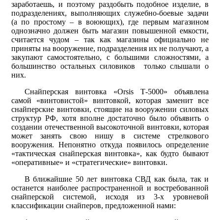
заработаешь, и поэтому раздобыть подобное изделие, в
подразделениях, выполняющих служебно-боевые задачи
(а по простому – в воюющих), где первым магазином
однозначно должен быть магазин повышенной емкости,
считается чудом – так как магазины официально не
приняты на вооружение, подразделения их не получают, а
закупают самостоятельно, с большими сложностями, а
большинство остальных силовиков только слышали о
них.
Снайперская винтовка «Orsis Т-5000» объявлена
самой «винтовистой» винтовкой, которая заменит все
снайперские винтовки, стоящие на вооружении силовых
структур РФ, хотя вполне достаточно было объявить о
создании отечественной высокоточной винтовки, которая
может занять свою нишу в системе стрелкового
вооружения. Непонятно откуда появилось определение
«тактическая снайперская винтовка», как будто бывают
«оперативные» и «стратегические» винтовки.
В ближайшие 50 лет винтовка СВД как была, так и
останется наиболее распространенной и востребованной
снайперской системой, исходя из 3-х уровневой
классификации снайперов, предложенной нами: