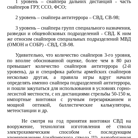
1 уровень – снайпера дальних дистанций - часть
снайперов ГРУ, ССО, ФСО;
2 уровень – снайпера антитеррора – СВД, СВ-98;
3 уровень – снайпера групп специального назначения,
разведки и общевойсковых подразделений - СВД. К ним
же относим снайперов специальных подразделений МВД
(ОМОН и СОБР) - СВД, СВ-98.
Удивительно, что количество снайперов 3-го уровня,
по вполне обоснованной оценке, более чем в 80 раз
превышает количество снайперов антитеррора (2-й
уровень), да и специфика работы армейских снайперов
несколько другая, а правила игры вдруг начали
определять именно снайпера подразделений антитеррора,
и пошли закупаться для использования в условиях горно-
лесистой местности, с их дистанциями стрельбы 50-150 м,
импортные винтовки с ручным перезаряжанием и
мощной оптикой, баллистические калькуляторы,
метеостанции и др.
Не смотря на год принятия винтовки СВД на
вооружение, технология изготовления её ствола
электрохимическим способом с последующим
хромированием (снайперского ствола !!!), разработанная