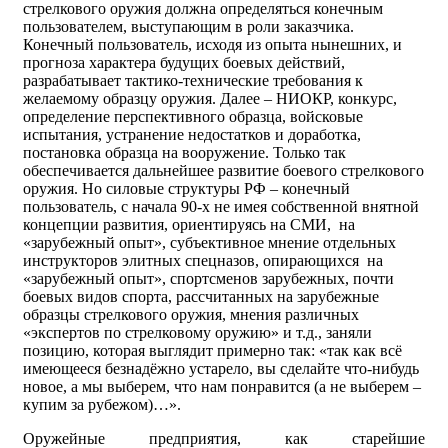
стрелкового оружия должна определяться конечным
пользователем, выступающим в роли заказчика.
Конечный пользователь, исходя из опыта нынешних, и
прогноза характера будущих боевых действий,
разрабатывает тактико-технические требования к
желаемому образцу оружия. Далее – НИОКР, конкурс,
определение перспективного образца, войсковые
испытания, устранение недостатков и доработка,
постановка образца на вооружение. Только так
обеспечивается дальнейшее развитие боевого стрелкового
оружия. Но силовые структуры РФ – конечный
пользователь, с начала 90-х не имея собственной внятной
концепции развития, ориентируясь на СМИ, на
«зарубежный опыт», субъективное мнение отдельных
инструкторов элитных спецназов, опирающихся на
«зарубежный опыт», спортсменов зарубежных, почти
боевых видов спорта, рассчитанных на зарубежные
образцы стрелкового оружия, мнения различных
«экспертов по стрелковому оружию» и т.д., заняли
позицию, которая выглядит примерно так: «так как всё
имеющееся безнадёжно устарело, вы сделайте что-нибудь
новое, а мы выберем, что нам понравится (а не выберем –
купим за рубежом)…».
Оружейные предприятия, как старейшие