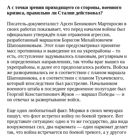
А с точки зрения приходящего со стороны, военного
кризиса, правильно ли Сталин действовал?
Писатель-документалист Арсен Беникович Мартиросян в
своих работах показывает, что перед началом войны был
официально утверждён план отражения агрессии,
разработанный маршалом Борисом Михайловичем
Шапошниковым. Этот план предусматривал принятие
масс противника и выведение их на укрепрайоны – то
есть, отступление задумывалось плановым, регулярным и
в определенных направлениях, так чтобы враг вышел на
укрепрайоны, и далее его предполагалось разбить. Войска
же разворачивались не в соответствии с планом маршала
Шапошникова, а в соответствии с планом Тухачевского,
который впоследствии был расстрелян. Начальником
военного штаба в последнее предвоенное полугодие был
Георгий Константинович Жуков — маршал Победы — и
он отвечал за развертывание войск.
Еще один любопытный факт. Моряки в своих мемуарах
пишут, что флот встретил войну по боевой тревоге. Вот
представьте ситуацию: одно и то же государство, два вида
вооруженных сил, два наркомата — один наркомат делает
так, что война встречается по боевой тревоге, а у другого