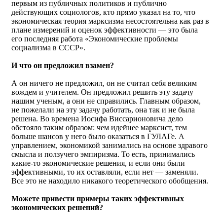
первым из публичных политиков и публично
действующих социологов, кто прямо указал на то, что
экономическая теория марксизма несостоятельна как раз в
плане измерений и оценок эффективности — это была
его последняя работа «Экономические проблемы
социализма в СССР».
И что он предложил взамен?
А он ничего не предложил, он не считал себя великим
вождем и учителем. Он предложил решить эту задачу
нашим ученым, а они не справились. Главным образом,
не пожелали на эту задачу работать, она так и не была
решена. Во времена Иосифа Виссарионовича дело
обстояло таким образом: чем идейнее марксист, тем
больше шансов у него было оказаться в ГУЛАГе. А
управлением, экономикой занимались на основе здравого
смысла и ползучего эмпиризма. То есть, принимались
какие-то экономические решения, и если они были
эффективными, то их оставляли, если нет — заменяли.
Все это не находило никакого теоретического обобщения.
Можете привести примеры таких эффективных
экономических решений?