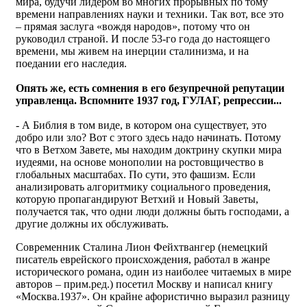
мира, будучи лидером во многих прорывных по тому
времени направлениях науки и техники. Так вот, все это
– прямая заслуга «вождя народов», потому что он
руководил страной. И после 53-го года до настоящего
времени, мы живем на инерции сталинизма, и на
поедании его наследия.
Опять же, есть сомнения в его безупречной репутации
управленца. Вспомните 1937 год, ГУЛАГ, репрессии...
- А Библия в том виде, в котором она существует, это
добро или зло? Вот с этого здесь надо начинать. Потому
что в Ветхом Завете, мы находим доктрину скупки мира
иудеями, на основе монополии на ростовщичество в
глобальных масштабах. По сути, это фашизм. Если
анализировать алгоритмику социального проведения,
которую пропагандируют Ветхий и Новый Заветы,
получается так, что одни люди должны быть господами, а
другие должны их обслуживать.
Современник Сталина Лион Фейхтвангер (
немецкий
писатель еврейского происхождения, работал в жанре
исторического романа, один из наиболее читаемых в мире
авторов – прим.ред.
) посетил Москву и написал книгу
«Москва.1937». Он крайне афористично выразил разницу