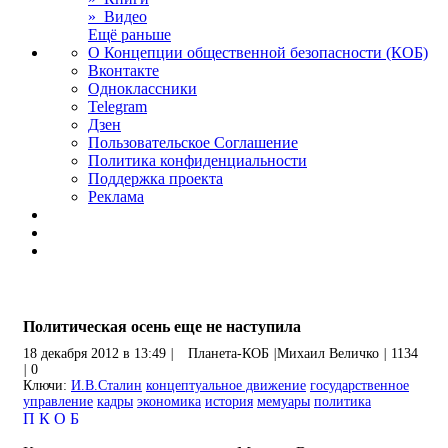
» Видео
Ещё раньше
О Концепции общественной безопасности (КОБ)
Вконтакте
Одноклассники
Telegram
Дзен
Пользовательское Соглашение
Политика конфиденциальности
Поддержка проекта
Реклама
Политическая осень еще не наступила
18 декабря 2012 в 13:49
|
Планета-КОБ
|
Михаил Величко
|
1134
|
0
Ключи:
И.В.Сталин
концептуальное движение
государственное
управление
кадры
экономика
история
мемуары
политика
П
К
О
Б