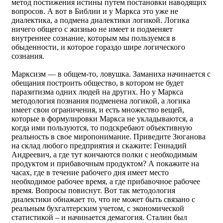
метод постижения истины путем постановки наводящих
вопросов. А вот в Библии и у Маркса это уже не
диалектика, а подмена диалектики логикой. Логика
ничего общего с жизнью не имеет и подменяет
внутреннее сознание, которым мы пользуемся в
обыденности, и которое гораздо шире логического
сознания.
Марксизм — в общем-то, ловушка. Заманиха начинается с
обещания построить общество, в котором не будет
паразитизма одних людей на других. Но у Маркса
методология познания подменена логикой, а логика
имеет свои ограничения, и есть множество вещей,
которые в формулировки Маркса не укладываются, а
когда ими пользуются, то подскребают объективную
реальность в свое миропонимание. Приведите Зюганова
на склад любого предприятия и скажите: Геннадий
Андреевич, а где тут кончаются полки с необходимым
продуктом и прибавочным продуктом? А покажите на
часах, где в течение рабочего дня имеет место
необходимое рабочее время, а где прибавочное рабочее
время. Вопросы повиснут. Вот так методология
диалектики обнажает то, что не может быть связано с
реальным бухгалтерским учетом, с экономической
статистикой – и начинается демагогия. Сталин был