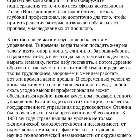
стратегической авиации — и вы обнаружите
подтверждения того, что во всех сферах деятельности
Иосиф Виссарионович был компетентен – не как
глубокий профессионал, но достаточно для того, чтобы
принять решения, которые позволяли избавиться от
проблем, унаследованных от прошлого.
Качество нашей жизни обусловлено качеством
управления. Те времена, когда ты мог посадить жену на
телегу, взять топор и лопату, слинять от батюшки-барина
и царя куда-нибудь в леса подальше, там высечь делянку,
вырыть землянку, потом избу поставить, а потом деревню
образовать, где качество жизни твоей семьи определяется
твоим трудолюбием, здоровьем и умением работать —
вот эти времена давно прошли. В современных условиях,
когда мы живем на основе коллективного труда, любой
сколь угодно высокий профессионализм может
обесцениться крайне низким качеством государственного
управления. Если исходить из этих позиций, то качество
государственного управления под руководством Сталина
было очень высоким на протяжении всей его жизни. К
1953-му году страна вышла на уровень не только
экономической самодостаточности и независимости от
окружающего мира, но – фактически – на уровень
научно-технологической независимости от окружающего