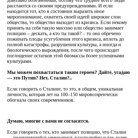
довольно болезненный, потому что труднее всего люди
расстаются со своими предупреждениями. И если
находится тот, кто в состоянии выразить иное
миропонимание, охватить своей идеей широкие слои
общества, то общество выходит из кризиса. Если некому
принять на себя такую миссию или общество занимает
позицию – дескать, а кто ты такой? – то оно обречено
пожинать плоды усугубления этого кризиса, вплоть до
полной катастрофы, разрушения культуры, а иногда и
биологического вырождения, после чего происходит
поглощение остатков этой биомассы более успешными
культурами.
Мы можем похвастаться таким героем? Дайте, угадаю
— это Путин? Нет, Сталин?..
Если говорить о Сталине, то это, в общем, уникальная
личность, которая лет на 100–150 мировоззренчески
обогнала своих современников.
Думаю, многие с вами не согласятся.
Если говорить о тех, кто занимает позицию, что Сталин
— недоучившийся семинарист, властолюбец и так далее,