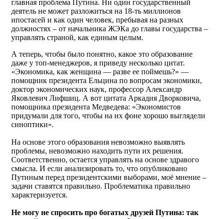
главная проблема Путина. Ни один государственный
деятель не может разложиться на 18-ть миллионов
ипостасей и как один человек, пребывая на разных
должностях – от начальника ЖЭКа до главы государства –
управлять страной, как единым целым.
А теперь, чтобы было понятно, какое это образование
даже у топ-менеджеров, я приведу несколько цитат.
«Экономика, как женщина — разве ее поймешь?» —
помощник президента Ельцина по вопросам экономики,
доктор экономических наук, профессор Александр
Яковлевич Лифшиц. А вот цитата Аркадия Дворковича,
помощника президента Медведева: «Экономистов
придумали для того, чтобы на их фоне хорошо выглядели
синоптики».
На основе этого образования невозможно выявлять
проблемы, невозможно находить пути их решения.
Соответственно, остается управлять на основе здравого
смысла. И если анализировать то, что опубликовано
Путиным перед президентскими выборами, моё мнение –
задачи ставятся правильно. Проблематика правильно
характеризуется.
Не могу не спросить про богатых друзей Путина: так