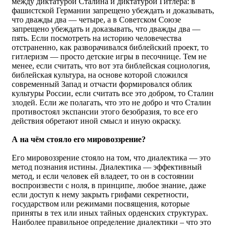
между диктатурой Сталина и диктатурой Гитлера: в
фашистской Германии запрещено убеждать и доказывать,
что дважды два — четыре, а в Советском Союзе
запрещено убеждать и доказывать, что дважды два —
пять. Если посмотреть на историю человечества
отстраненно, как разворачивался библейский проект, то
гитлеризм — просто детские игры в песочнице. Тем не
менее, если считать, что вот эта библейская социология,
библейская культура, на основе которой сложился
современный Запад и отчасти формировался облик
культуры России, если считать все это добром, то Сталин
злодей. Если же полагать, что это не добро и что Сталин
противостоял экспансии этого безобразия, то все его
действия обретают иной смысл и иную окраску.
А на чём стояло его мировоззрение?
Его мировоззрение стояло на том, что диалектика — это
метод познания истины. Диалектика — эффективный
метод, и если человек ей владеет, то он в состоянии
воспроизвести с ноля, в принципе, любое знание, даже
если доступ к нему закрыть грифами секретности,
государством или режимами посвящения, которые
приняты в тех или иных тайных орденских структурах.
Наиболее правильное определение диалектики – что это