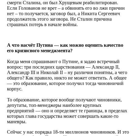
смерти Сталина, он был Хрущевым реабилитирован.
Если Голованов не врет – а обвинять его во лжи причин
нет – то получается, заговор был, а Никита Сергеевич
продолжатель этого заговора. Не Сталин причина
страшных потерь в начале войны.
А что насчёт Путина — как можно оценить качество
его кризисного менеджмента?
Когда меня спрашивают о Путине, я задаю встречный
вопрос: три последних царствования — Александр II,
Александр III и Николай II – ну различия понятны, а чего
общего? Как правило, никто не может ответить. А общее
— это образование, которое получил тогда чиновничий
корпус.
То образование, которое вообще получают чиновники,
депутаты, топ-менеджеры наиболее крупных
предприятий — оно и определяет те границы, в пределах
которых глава государства может совершать какие-то
маневры.
Сейчас у нас порядка 18-ти миллионов чиновников. И это