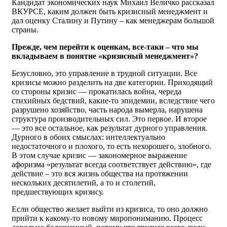
Кандидат экономических наук Михаил Величко рассказал
ВКУРСЕ, каким должен быть кризисный менеджмент и
дал оценку Сталину и Путину – как менеджерам большой
страны.
Прежде, чем перейти к оценкам, все-таки – что мы
вкладываем в понятие «кризисный менеджмент»?
Безусловно, это управление в трудной ситуации. Все
кризисы можно разделить на две категории. Приходящий
со стороны кризис — прокатилась война, череда
стихийных бедствий, какие-то эпидемии, вследствие чего
разрушено хозяйство, часть народа вымерла, нарушена
структура производительных сил. Это первое. И второе
— это все остальное, как результат дурного управления.
Дурного в обоих смыслах: интеллектуально
недостаточного и плохого, то есть нехорошего, злобного.
В этом случае кризис — закономерное выражение
афоризма «результат всегда соответствует действию», где
действие – это вся жизнь общества на протяжении
нескольких десятилетий, а то и столетий,
предшествующих кризису.
Если общество желает выйти из кризиса, то оно должно
прийти к какому-то новому миропониманию. Процесс