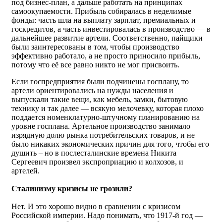
под бизнес-план, а дальше работать на принципах
самоокупаемости. Прибыль собиралась в неделимые
фонды: часть шла на выплату зарплат, премиальных и
госкредитов, а часть инвестировалась в производство — в
дальнейшее развитие артели. Соответственно, пайщики
были заинтересованы в том, чтобы производство
эффективно работало, а не просто приносило прибыль,
потому что её все равно никто не мог присвоить.
Если госпредприятия были подчинены госплану, то
артели ориентировались на нужды населения и
выпускали такие вещи, как мебель, замки, бытовую
технику и так далее — всякую мелочевку, которая плохо
поддается номенклатурно-штучному планированию на
уровне госплана. Артельное производство занимало
изрядную долю рынка потребительских товаров, и не
было никаких экономических причин для того, чтобы его
душить – но в послесталинские времена Никита
Сергеевич произвел экспроприацию и колхозов, и
артелей.
Сталинизму кризисы не грозили?
Нет. И это хорошо видно в сравнении с кризисом
Российской империи. Надо понимать, что 1917-й год —