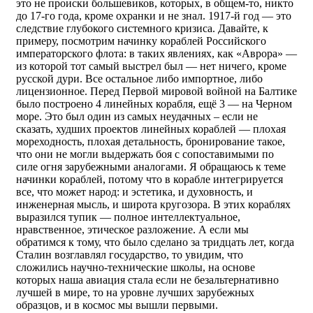
это не происки большевиков, которых, в общем-то, никто
до 17-го года, кроме охранки и не знал. 1917-й год — это
следствие глубокого системного кризиса. Давайте, к
примеру, посмотрим начинку кораблей Российского
императорского флота: в таких явлениях, как «Аврора» —
из которой тот самый выстрел был — нет ничего, кроме
русской дури. Все остальное либо импортное, либо
лицензионное. Перед Первой мировой войной на Балтике
было построено 4 линейных корабля, ещё 3 — на Черном
море. Это был один из самых неудачных – если не
сказать, худших проектов линейных кораблей — плохая
мореходность, плохая детальность, бронирование такое,
что они не могли выдержать боя с сопоставимыми по
силе огня зарубежными аналогами. Я обращаюсь к теме
начинки кораблей, потому что в корабле интегрируется
все, что может народ: и эстетика, и духовность, и
инженерная мысль, и широта кругозора. В этих кораблях
выразился тупик — полное интеллектуальное,
нравственное, этическое разложение. А если мы
обратимся к тому, что было сделано за тридцать лет, когда
Сталин возглавлял государство, то увидим, что
сложились научно-технические школы, на основе
которых наша авиация стала если не безальтернативно
лучшей в мире, то на уровне лучших зарубежных
образцов, и в космос мы вышли первыми.