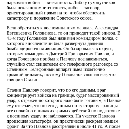
наркомата война — внезапность. Либо у сухопутчиков
была некая некомпетентность, либо — заговор,
ориентированный прямо на то, чтобы обеспечить
катастрофу и поражение Советского союза.
Если обратиться к воспоминаниям маршала Александра
Евгеньевича Голованова, то он приводит такой эпизод. В
41-м году Голованов был назначен командиром полка, с
которого впоследствии была развернута дальняя
бомбардировочная авиация. Он базировался в округе,
которым командовал Дмитрий Григорьевич Павлов, и
когда Голованов прибыл к Павлову познакомиться,
случайно стал свидетелем его телефонного разговора со
Сталиным. Телефонный аппарат имел избыточно
громкий динамик, поэтому Голованов слышал все, что
говорил Сталин.
Сталин Павлову говорит, что по его данным, враг
концентрирует войска на границе, будет массированный
удар, к отражению которого надо быть готовым, а Павлов
ему отвечает, что по его данным по ту сторону границы
все спокойно и никаких зримых действий по подготовке
к военному удару не наблюдается. На участке Павлова
произошла катастрофа, он практически раскрыл немцам
фронт. За что Павлова расстреляли в июле 41-го. А после