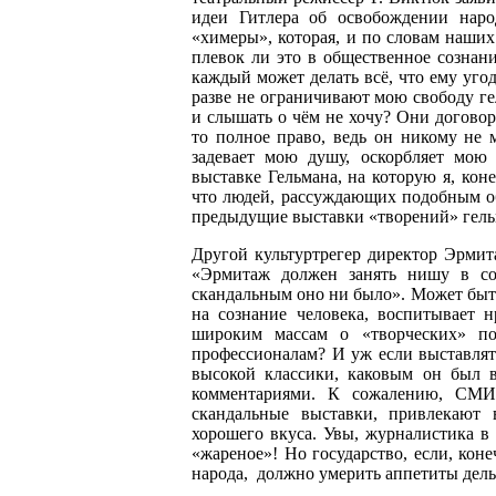
идеи Гитлера об освобождении народ
«химеры», которая, и по словам наших
плевок ли это в общественное сознани
каждый может делать всё, что ему уго
разве не ограничивают мою свободу гел
и слышать о чём не хочу? Они договор
то полное право, ведь он никому не 
задевает мою душу, оскорбляет мою
выставке Гельмана, на которую я, кон
что людей, рассуждающих подобным о
предыдущие выставки «творений» гель
Другой культуртрегер директор Эрми
«Эрмитаж должен занять нишу в со
скандальным оно ни было». Может быть
на сознание человека, воспитывает 
широким массам о «творческих» по
профессионалам? И уж если выставлят
высокой классики, каковым он был в
комментариями. К сожалению, СМИ,
скандальные выставки, привлекают 
хорошего вкуса. Увы, журналистика в 
«жареное»! Но государство, если, кон
народа, должно умерить аппетиты дел