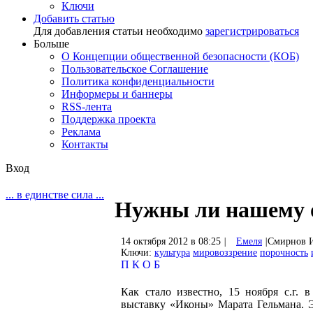
Ключи
Добавить статью
Для добавления статьи необходимо
зарегистрироваться
Больше
О Концепции общественной безопасности (КОБ)
Пользовательское Соглашение
Политика конфиденциальности
Информеры и баннеры
RSS-лента
Поддержка проекта
Реклама
Контакты
Вход
... в единстве сила ...
Нужны ли нашему 
14 октября 2012 в 08:25
|
Емеля
|
Смирнов И
Ключи:
культура
мировоззрение
порочность
П
К
О
Б
Как стало известно, 15 ноября с.г. 
выставку «Иконы» Марата Гельмана. Э