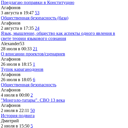
Предлагаю поправки в Конституцию
Агафонов
3 августа в 19:47
53
Общественная безопасность (база)
Агафонов
2 августа в 17:35
24
Язык, мышление, общество как аспекты одного явления в
свете теории языкового сознания
Alexander53
28 июля в 00:33
21
О вписании проектов/сценариев
Агафонов
26 июля в 18:15
1
Тупик караганодонов
Агафонов
26 июля в 18:05
6
Общественная безопасность
Агафонов
4 июля в 00:00
2
"Монголо-татары". СВО 13 века
Агафонов
2 июля в 22:11
50
История подвига
Дмитрий
2 июля в 15:50
5