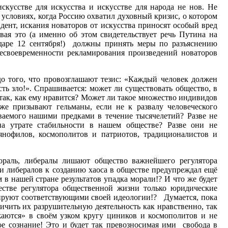
искусстве для искусства и искусстве для народа не нов. Не
 условиях, когда Россию охватил духовный кризис, о котором
дент, искания новаторов от искусства приносят особый вред
авая это (а именно об этом свидетельствует речь Путина на
даре 12 сентября!) должны принять меры по разъяснению
несвоевременности рекламирования произведений новаторов
о того, что провозглашают тезис: «Каждый человек должен
есть зло!». Спрашивается: может ли существовать общество, в
так, как ему нравится? Может ли такое множество индивидов
же призывают гельманы, если не к развалу человеческого
ваемого нашими предками в течение тысячелетий? Разве не
на утрате стабильности в нашем обществе? Разве они не
янофилов, космополитов и патриотов, традиционалистов и
раль, либералы лишают общество важнейшего регулятора
и либералов к созданию хаоса в обществе предупреждал ещё
 в нашей стране результатов упадка морали!? И что же будет
честве регулятора общественной жизни только юридические
лируют соответствующими своей идеологии!? Думается, пока
ничить их разрушительную деятельность как нравственно, так
аются» в своём узком кругу циников и космополитов и не
е сознание! Это и будет так превозносимая ими свобода в