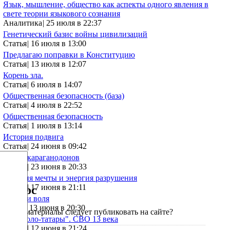
Язык, мышление, общество как аспекты одного явления в
свете теории языкового сознания
Аналитика
|
25 июля в 22:37
Генетический базис войны цивилизаций
Статья
|
16 июля в 13:00
Предлагаю поправки в Конституцию
Статья
|
13 июля в 12:07
Корень зла.
Статья
|
6 июля в 14:07
Общественная безопасность (база)
Статья
|
4 июля в 22:52
Общественная безопасность
Статья
|
1 июля в 13:14
История подвига
Статья
|
24 июня в 09:42
Тупик караганодонов
Статья
|
23 июня в 20:33
Энергия мечты и энергия разрушения
Статья
|
17 июня в 21:11
Опрос
Семья и воля
Видео
|
13 июня в 20:30
Какие материалы следует публиковать на сайте?
"Монголо-татары". СВО 13 века
Статья
|
12 июня в 21:24