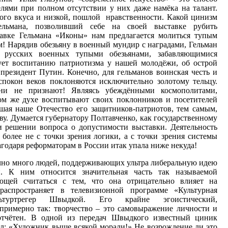
елями при полном отсутствии у них даже намёка на талант.
ого вкуса и низкой, пошлой нравственности. Какой цинизм
льмана, позволивший себе на своей выставке рубить
авке Гельмана «Иконы» нам предлагается молиться тупым
м! Нарядив обезьяну в военный мундир с наградами, Гельман
ь русских военных тупыми обезьянами, забавляющимися
вует воспитанию патриотизма у нашей молодёжи, об острой
президент Путин. Конечно, для гельманов воинская честь и
спокон веков поклоняются исключительно золотому тельцу.
ни не признают! Являясь убеждёнными космополитами,
м же духе воспитывают своих поклонников и посетителей
ишая наше Отечество его защитников-патриотов, тем самым,
ву. Думается губернатору Полтавченко, как государственному
и решении вопроса о допустимости выставки. Деятельность
 более не с точки зрения логики, а с точки зрения системы
агодаря реформаторам в России итак упала ниже некуда!
очно много людей, поддерживающих ультра либеральную идею
ти. К ним относится значительная часть так называемой
ющей считаться с тем, что она отрицательно влияет на
распространяет в телевизионной программе «Культурная
туртрегер Швыдкой. Его крайне эгоистический,
примерно так: творчество – это самовыражение личности и
отчётен. В одной из передач Швыдкого известный циник
ил: «Художник выше всякой морали!» Не возрождение ли это