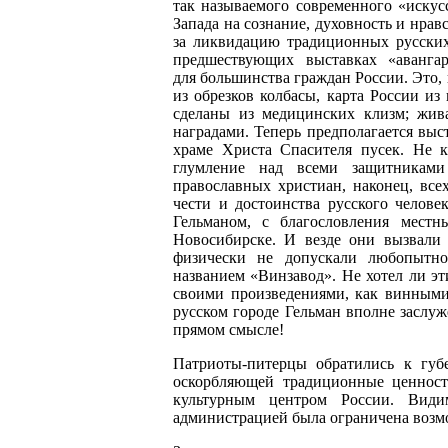
так называемого современного «искусс
Запада на сознание, духовность и нрав
за ликвидацию традиционных русских
предшествующих выставках «аванга
для большинства граждан России. Это,
из обрезков колбасы, карта России из
сделаны из медицинских клизм; жива
наградами. Теперь предполагается вы
храме Христа Спасителя пусек. Не к
глумление над всеми защитниками
православных христиан, наконец, всех
чести и достоинства русского челове
Гельманом, с благословления мест
Новосибирске. И везде они вызвали 
физически не допускали любопытно
названием «Винзавод». Не хотел ли эт
своими произведениями, как винными 
русском городе Гельман вполне заслуж
прямом смысле!
Патриоты-питерцы обратились к губе
оскорбляющей традиционные ценност
культурным центром России. Види
администрацией была ограничена возм