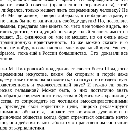
а от всякой совести (нравственного ограничителя), этой
 либералов, только мешает жить современному человеку? Не
е!? Мы де живём, говорят либералы, в свободной стране, и
дно лишь бы не ограничивать свободу других! Но, позвольте,
ьманы, предлагая мне видеть то, чего я не только видеть, но
ились до того, что идущий по улице голый человек имеет на
мешает. Да, физически он мне не мешает, но он очень даже
 традиционную нравственность. То же можно сказать и о
ечно, не пойду, но она наносит мне моральный вред. Уверен,
бразом, пока ещё в России большинство. Это доказали все
манов.
тажа М. Пиотровский поддерживает своего босса Швыдкого:
временном искусстве, каким бы спорным и порой даже
, ему тоже стоило бы вспомнить, что искусство воздействует
нравственность и художественный вкус? И нужно ли знать
исках гельманов? Может быть, о них достаточно знать
ь образцы современного искусства в Эрмитаже - хранилище
сегда, то сопроводить их честными высоконравственными
 преследуя свои корыстные цели, широко рекламируют
внимание обывателя, лишают его остатков духовности и
рыночном обществе всегда будет стремиться освещать нечто
ечно, оно действительно заботится о нравственном состоянии
ьцов от журналистики.