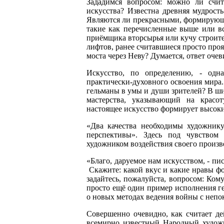
Зададимся вопросом: можно ли счит
искусства? Известна древняя мудрост
Являются ли прекрасными, формирующ
такие как перечисленные выше или вс
приёмщика вторсырья или кучу строител
лифтов, ранее считавшиеся просто про
моста через Неву? Думается, ответ очев
Искусство, по определению, - одн
практически-духовного освоения мира
гельманы в умы и души зрителей? В ши
мастерства, указывающий на красоту
настоящее искусство формирует высоки
«Два качества необходимы художнику
перспективы». Здесь под чувством
художником воздействия своего произв
«Благо, даруемое нам искусством, - пис
Скажите: какой вкус и какие нравы фо
задайтесь, пожалуйста, вопросом: Ком
просто ещё один пример исполнения г
о новых методах ведения войны с неп
Совершенно очевидно, как считает де
всемирно известный Народный художн