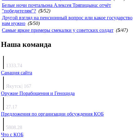
Белые ночи почтальона Алексея Тряпицына: отчёт
"победителям"?
(
5
/52)
Другой взгляд на пенсионный вопрос или какое государство
нам нужно
(
5
/50)
Самые яркие примеры смекалки у советских солдат
(
5
/47)
Наша команда
Агафонов
1333.74
Санация сайта
Каиргали
Якутск
|
167
Оружие Порабощения и Геноцида
Михаил Михайлович
27.17
Предложения по организации обсуждения КОБ
Люкин
5808.28
Что с КОБ