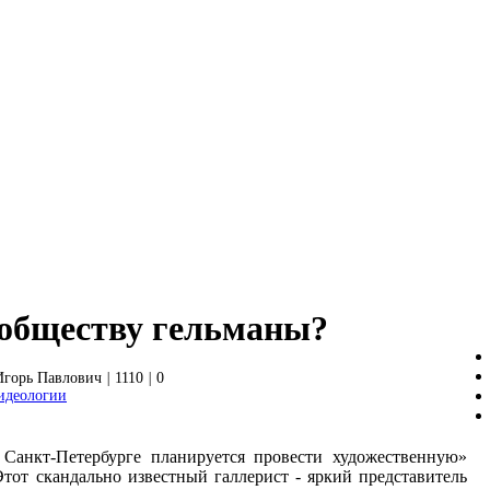
обществу гельманы?
горь Павлович
|
1110
|
0
идеологии
в Санкт-Петербурге планируется провести художественную»
тот скандально известный галлерист - яркий представитель