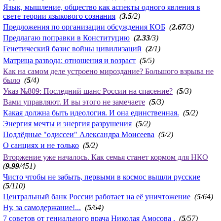
Язык, мышление, общество как аспекты одного явления в
свете теории языкового сознания
(
3.5
/2)
Предложения по организации обсуждения КОБ
(
2.67
/3)
Предлагаю поправки в Конституцию
(
2.33
/3)
Генетический базис войны цивилизаций
(
2
/1)
Матрица развода: отношения и возраст
(
5
/5)
Как на самом деле устроено мироздание? Большого взрыва не
было
(
5
/4)
Указ №809: Последний шанс России на спасение?
(
5
/3)
Вами управляют. И вы этого не замечаете
(
5
/3)
Какая должна быть идеология. И она единственная.
(
5
/2)
Энергия мечты и энергия разрушения
(
5
/2)
Подлёдные "одиссеи" Александра Моисеева
(
5
/2)
О санциях и не только
(
5
/2)
Вторжение уже началось. Как семья станет кормом для НКО
(
9.99
/451)
Чисто чтобы не забыть, первыми в космос вышли русские
(
5
/110)
Центральный банк России работает на её уничтожение
(
5
/64)
Ну, за самодержание!...
(
5
/64)
7 советов от гениального врача Николая Амосова .
(
5
/57)