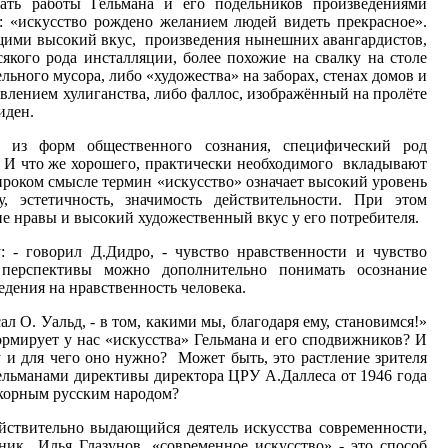
ать работы Гельмана и его подельников произведениями
ь: «искусство рождено желанием людей видеть прекрасное».
ими высокий вкус, произведения нынешних авангардистов,
якого рода инсталляции, более похожие на свалку на столе
ьного мусора, либо «художества» на заборах, стенах домов и
явлением хулиганства, либо фаллос, изображённый на пролёте
иден.
а из форм общественного сознания, специфический род
. И что же хорошего, практически необходимого вкладывают
роком смысле термин «искусство» означает высокий уровень
, эстетичность, значимость действительности. При этом
е нравы и высокий художественный вкус у его потребителя.
: - говорил Д.Дидро, - чувство нравственности и чувство
 перспективы можно дополнительно понимать осознание
едения на нравственность человека.
ал О. Уальд, - в том, какими мы, благодаря ему, становимся!»
рмирует у нас «искусства» Гельмана и его сподвижников? И
у и для чего оно нужно? Может быть, это растление зрителя
ельманами директивы директора ЦРУ А.Даллеса от 1946 года
окорным русским народом?
йствительно выдающийся деятель искусства современности,
ик Илья Глазунов, «современное искусство» - это способ