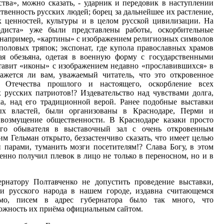
тва», можно сказать, - ударник и передовик в наступлении
ственность русских людей; борец за дальнейшее их растление,
 ценностей, культуры и в целом русской цивилизации. На
рдиста» уже были представлены работы, оскорбительные
 например, «картины» с изображением религиозных символов
 половых тряпок; экспонат, где купола православных храмов
я обезьяна, одетая в военную форму с государственными
ставит «иконы» с изображением недавно «прославившихся» в
ажется ли вам, уважаемый читатель, что это откровенное
 Отечества прошлого и настоящего, оскорбление всех
 русских патриотов!? Издевательство над чувствами долга,
ка, над его традиционной верой. Ранее подобные выставки
ных властей, были организованы в Краснодаре, Перми и
возмущение общественности. В Краснодаре казаки просто
го обывателя в выставочный зал с очень откровенным
им Гельман открыто, беззастенчиво сказать, что имеет целью
парами, туманить мозги посетителям!? Слава Богу, в этом
енно получил плевок в лицо не только в переносном, но и в
рнатору Полтавченко не допустить проведение выставки,
и русского народа в нашем городе, издавна считающемся
мо, писем в адрес губернатора было так много, что
ожность их приёма официальным сайтом.