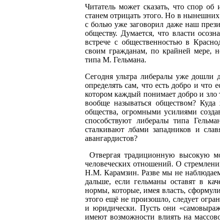
Читатель может сказать, что спор об 
станем отрицать этого. Но в нынешних
с болью уже заговорил даже наш прези
обществу. Думается, что власти осозн
встрече с общественностью в Красно
своим гражданам, по крайней мере, 
типа М. Гельмана.
Сегодня ультра либералы уже дошли д
определять сам, что есть добро и что 
котором каждый понимает добро и зло 
вообще называться обществом? Куда 
общества, огромными усилиями созда
способствуют либералы типа Гельма
сталкивают лбами западников и слав
авангардистов?
Отвергая традиционную высокую мо
человеческих отношений. О стремлени
Н.М. Карамзин. Разве мы не наблюдаем
дальше, если гельманы оставят в ка
нормы, которые, имея власть, сформу
этого ещё не произошло, следует огра
и юридически. Пусть они «самовыраж
имеют возможности влиять на массово