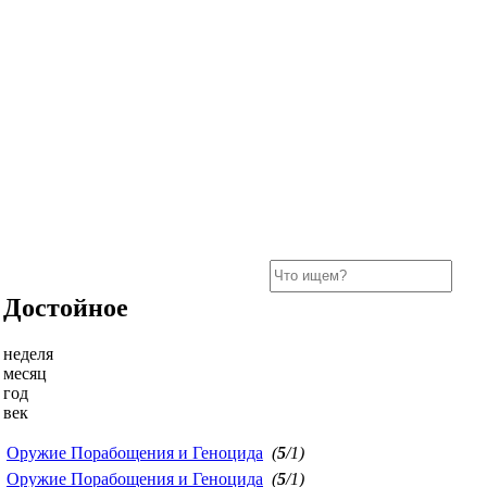
Достойное
неделя
месяц
год
век
Оружие Порабощения и Геноцида
(
5
/1)
Оружие Порабощения и Геноцида
(
5
/1)