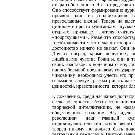
пиара собственного Я его представит
Оно способствует формированию дурн
проявил один из сподвижников Ге
православные иконы! Теперь на выст
циникам и просто хулиганкам - пуська
открыто призывает зрителя считат
«побрякушками». Разве это способст
необходимости чего недавно говорил 
достоинство ничего не значат. Они и
Других наград, кроме денежных, о
лишёнными чувства Родины, они в то
своих выставок, в конечном счёте, л
нанося большой вред нашему государст
чиновнику, необходимо учесть это пр
гельманов следует рассматривать даже
ценностей, нравственности, которая бл
К сожалению, среди нас живёт достат
вседозволенности, безответственнос
творческой интеллигенции, не жела
общественное сознание. Эту идею 
революция» наш главный куль
индивидуалистический лозунг звучит 
творец никому не должен быть под
театральный режиссёр Р. Виктюк заяв