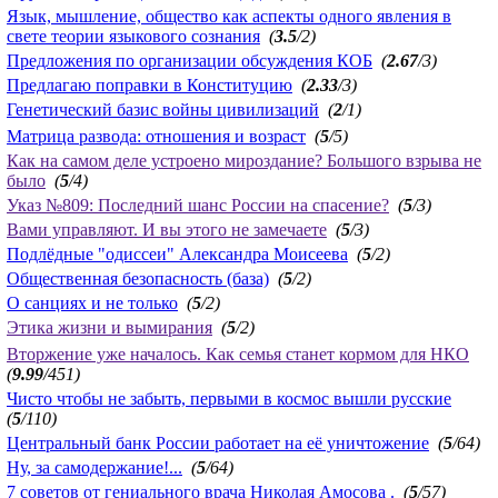
Язык, мышление, общество как аспекты одного явления в
свете теории языкового сознания
(
3.5
/2)
Предложения по организации обсуждения КОБ
(
2.67
/3)
Предлагаю поправки в Конституцию
(
2.33
/3)
Генетический базис войны цивилизаций
(
2
/1)
Матрица развода: отношения и возраст
(
5
/5)
Как на самом деле устроено мироздание? Большого взрыва не
было
(
5
/4)
Указ №809: Последний шанс России на спасение?
(
5
/3)
Вами управляют. И вы этого не замечаете
(
5
/3)
Подлёдные "одиссеи" Александра Моисеева
(
5
/2)
Общественная безопасность (база)
(
5
/2)
О санциях и не только
(
5
/2)
Этика жизни и вымирания
(
5
/2)
Вторжение уже началось. Как семья станет кормом для НКО
(
9.99
/451)
Чисто чтобы не забыть, первыми в космос вышли русские
(
5
/110)
Центральный банк России работает на её уничтожение
(
5
/64)
Ну, за самодержание!...
(
5
/64)
7 советов от гениального врача Николая Амосова .
(
5
/57)