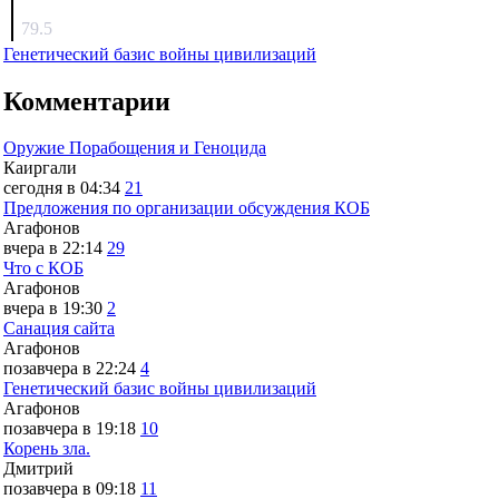
surov
79.5
Генетический базис войны цивилизаций
Комментарии
Оружие Порабощения и Геноцида
Каиргали
сегодня в 04:34
21
Предложения по организации обсуждения КОБ
Агафонов
вчера в 22:14
29
Что с КОБ
Агафонов
вчера в 19:30
2
Санация сайта
Агафонов
позавчера в 22:24
4
Генетический базис войны цивилизаций
Агафонов
позавчера в 19:18
10
Корень зла.
Дмитрий
позавчера в 09:18
11