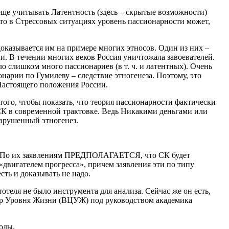
еще учитывать Латентность (здесь – скрытые возможности)
что в Стрессовых ситуациях уровень пассионарности может,
оказывается им на примере многих этносов. Один из них –
и. В течении многих веков Россия уничтожала завоевателей.
ло слишком много пассионариев (в т. ч. и латентных). Очень
онарии по Гумилеву – следствие этногенеза. Поэтому, это
Настоящего положения России.
того, чтобы показать, что теория пассионарности фактически
К в современной трактовке. Ведь Никакими деньгами или
арушенный этногенез.
. По их заявлениям ПРЕДПОЛАГАЕТСЯ, что СК будет
«двигателем прогресса», причем заявления эти по типу
сть и доказывать не надо.
отеля не было инструмента для анализа. Сейчас же он есть,
тр Уровня Жизни (ВЦУЖ) под руководством академика
оды.