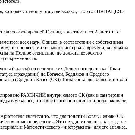
ристотель.
в, которые с пеной у рта утверждают, что это «ПАНАЦЕЯ».
т философов древней Греции, в частности от Аристотеля.
аментом всех наук. Однако, в соответствии с собственным
тво», по прошествии большого интервала времени, возможны
ены на Полное отрицание, но должны корректно
од современность.
уппы (классы) по величине их Денежного достатка. Так и
атуса (гражданин) на Богачей, Бедняков и Среднего
статка (Средний Класс (СК)) Тогда составлял большинство и
улировано РАЗЛИЧИЙ внутри самого СК (как и сам термин
 подразумевалось, что свое благосостояние они поддерживали,
истотеля является то, что для понятий Богач, Бедняк, СК
ественные определения. Это не удивительно, т. к. тогда не
териала и Математического «инструмента» для его анализа,