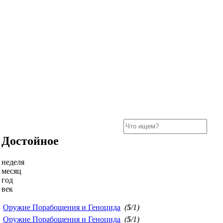
Достойное
неделя
месяц
год
век
Оружие Порабощения и Геноцида
(
5
/1)
Оружие Порабощения и Геноцида
(
5
/1)