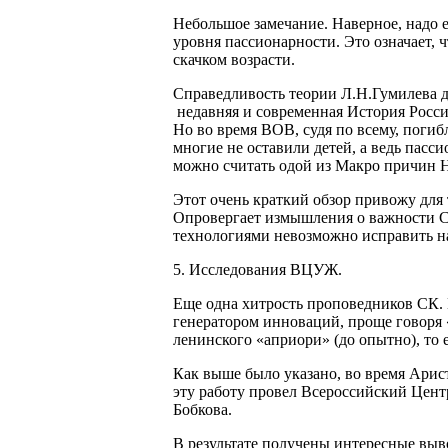
Небольшое замечание. Наверное, надо 
уровня пассионарности. Это означает, 
скачком возрасти.
Справедливость теории Л.Н.Гумилева д
недавняя и современная История Росси
Но во время ВОВ, судя по всему, погиб
многие не оставили детей, а ведь пасси
можно считать одой из Макро причин 
Этот очень краткий обзор привожу для 
Опровергает измышления о важности С
технологиями невозможно исправить н
5. Исследования ВЦУЖ.
Еще одна хитрость проповедников СК
генератором инноваций, проще говоря 
ленинского «априори» (до опытно), то е
Как выше было указано, во время Арист
эту работу провел Всероссийский Цен
Бобкова.
В результате получены интересные выв