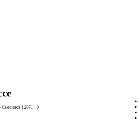
ссе
 Самойлов
|
2071
|
0