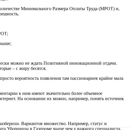
количестве Минимального Размера Оплаты Труда (МРОТ) и,
решность.
РОТ;
 выше;
чески можно не ждать Позитивной инновационной отдачи.
орые – с жиру бесятся.
 просто вероятность появления там пассионариев крайне мала
.
ментарии к ним имеют значительно более объемное
нтернет. На основании их можно, например, понять источник
разберихи. Вариантов множество. Например, статус и
плата Уборщицы в Газпроме выше чем у важного специалиста,