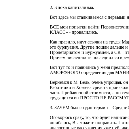
2. Эпоха капитализма.
Вот здесь мы сталкиваемся с первыми
ВСЕ мои попытки найти Первоисточни
КЛАСС» - провалились.
Как правило, идут ссылки на труды Мар
это буржуазия. Другие пошли дальше и
Пролетариатом и Буржуазией, а СК –
Причем численность последних со вре
Вот тут то и появились у меня предп
АМОРФНОГО определения для МАНИ
Вернемся к М. Ведь, очень упрощая, он 
Работники и Хозяева средств производ
часть Прибавочной стоимости, а по 
трудящихся он ПРОСТО НЕ РАССМА
3. ЗАЧЕМ был создан термин – Средний
Оговорюсь сразу, то, что будет написан
ошибаюсь, Вы можете поправить. Поток
аналогичные рассуждения уже публикова