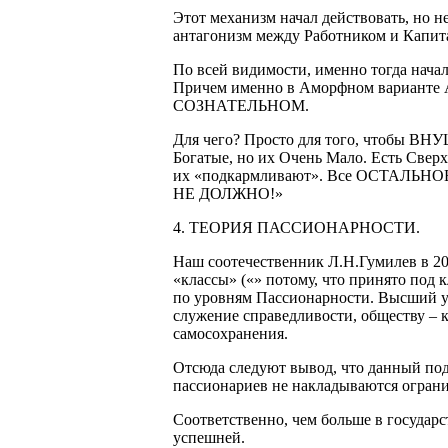
Этот механизм начал действовать, но 
антагонизм между Работником и Капита
По всей видимости, именно тогда начал
Причем именно в Аморфном варианте 
СОЗНАТЕЛЬНОМ.
Для чего? Просто для того, чтобы ВН
Богатые, но их Очень Мало. Есть Сверх
их «подкармливают». Все ОСТАЛЬНОЕ
НЕ ДОЛЖНО!»
4. ТЕОРИЯ ПАССИОНАРНОСТИ.
Наш соотечественник Л.Н.Гумилев в 20
«классы» («» потому, что принято под 
по уровням Пассионарности. Высший ур
служение справедливости, обществу –
самосохранения.
Отсюда следуют вывод, что данный подх
пассионариев не накладываются ограниче
Соответственно, чем больше в государ
успешней.