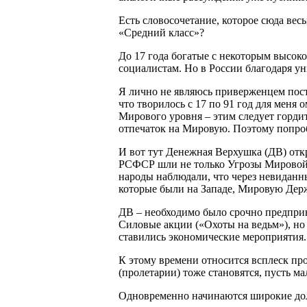
Есть словосочетание, которое сюда вес
«Средний класс»?
До 17 года богатые с некоторым высок
социалистам. Но в России благодаря у
Я лично не являюсь приверженцем пост
что творилось с 17 по 91 год для меня
Мирового уровня – этим следует горди
отпечаток на Мировую. Поэтому попро
И вот тут Денежная Верхушка (ДВ) о
РСФСР шли не только Угрозы Мировой 
народы наблюдали, что через невидан
которые были на Западе, Мировую Держ
ДВ – необходимо было срочно предпри
Силовые акции («Охоты на ведьм»), но 
ставились экономические мероприятия.
К этому времени относится всплеск про
(пролетарии) тоже становятся, пуст
Одновременно начинаются широкие до