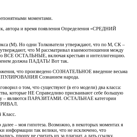
 непонятными моментами.
к, автора и время появления Определения «СРЕДНИЙ
кса (М). Но одни Толкователи утверждают, что по М, СК –
 утверждают, что М рассматривал взаимоотношения между
 это ВСЕ ОСТАЛЬНЫЕ, включая крестьян и интеллигенцию.
менем должна ПАДАТЬ! Вот так.
оложения, что произведено СОЗНАТЕЛЬНОЕ введение весьма
ПУЛИРОВАНИЯ Сознанием народа.
говорил о том, что существуют (в его модели) два класса:
ства, которые НЕ Справедливо присваивают себе большую
сему – являются ПАРАЗИТАМИ. ОСТАЛЬНАЕ категории
ТРИВАЛ.
 Класс.
о далее – моя гипотеза. Возможно, в некоторых моментах я
и информации так велики, что не исключено, что
лись, прошу не считать их за плагиат, а дать ссылку.