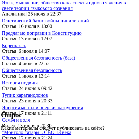
Язык, мышление, общество как аспекты одного явления в
свете теории языкового сознания
Аналитика
|
25 июля в 22:37
Генетический базис войны цивилизаций
Статья
|
16 июля в 13:00
Предлагаю поправки в Конституцию
Статья
|
13 июля в 12:07
Корень зла.
Статья
|
6 июля в 14:07
Общественная безопасность (база)
Статья
|
4 июля в 22:52
Общественная безопасность
Статья
|
1 июля в 13:14
История подвига
Статья
|
24 июня в 09:42
Тупик караганодонов
Статья
|
23 июня в 20:33
Энергия мечты и энергия разрушения
Статья
|
17 июня в 21:11
Опрос
Семья и воля
Видео
|
13 июня в 20:30
Какие материалы следует публиковать на сайте?
"Монголо-татары". СВО 13 века
Статья
|
12 июня в 21:24