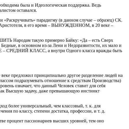
необходима была и Идеологическая поддержка. Ведь
листом оставался.
и «Раскручивать» парадигму (в данном случае – образец) СК.
Аристотеля, в его время – ВЫНУЖДЕННОМ, в 20 веке –
УШИТЬ Народам такую примерно Байку: «Да – есть Сверх
 Бедные, в основном из-за Лени и Недоразвитости, их мало и
 – СРЕДНИЙ КЛАСС, а внутри Одного класса вражды быть
 веке предложил принципиально другое разделение людей на
классом подразумевать отношение к средствам Производства)
овень означает, что данный Человек ставит для себя
 как Высшую задачу, даже превышающую инстинкт
од более универсальный, чем классовый, т. к. для
ния по классу, степени достатка, профессии, и т. д.
стве процент пассионариев высших уровней, тем оно