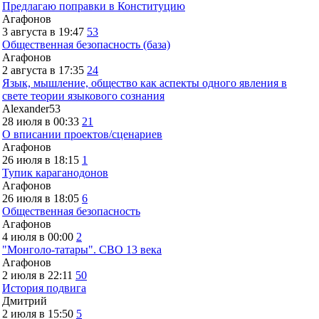
Предлагаю поправки в Конституцию
Агафонов
3 августа в 19:47
53
Общественная безопасность (база)
Агафонов
2 августа в 17:35
24
Язык, мышление, общество как аспекты одного явления в
свете теории языкового сознания
Alexander53
28 июля в 00:33
21
О вписании проектов/сценариев
Агафонов
26 июля в 18:15
1
Тупик караганодонов
Агафонов
26 июля в 18:05
6
Общественная безопасность
Агафонов
4 июля в 00:00
2
"Монголо-татары". СВО 13 века
Агафонов
2 июля в 22:11
50
История подвига
Дмитрий
2 июля в 15:50
5