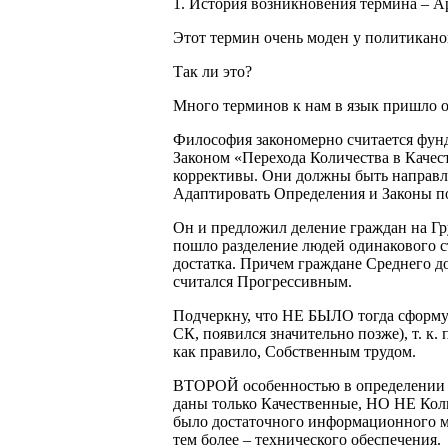
1. История возникновения термина – А
Этот термин очень моден у политикано
Так ли это?
Много терминов к нам в язык пришло о
Философия закономерно считается фунд
Законом «Перехода Количества в Качес
коррективы. Они должны быть направл
Адаптировать Определения и Законы п
Он и предложил деление граждан на Гр
пошло разделение людей одинакового ст
достатка. Причем граждане Среднего до
считался Прогрессивным.
Подчеркну, что НЕ БЫЛО тогда сформ
СК, появился значительно позже), т. к.
как правило, Собственным трудом.
ВТОРОЙ особенностью в определении Ар
даны только Качественные, НО НЕ Колич
было достаточного информационного ма
тем более – технического обеспечения.