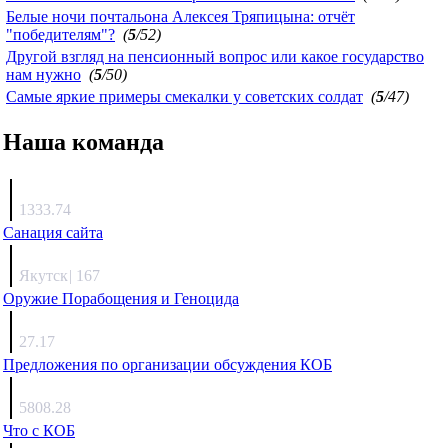
Белые ночи почтальона Алексея Тряпицына: отчёт
"победителям"?
(
5
/52)
Другой взгляд на пенсионный вопрос или какое государство
нам нужно
(
5
/50)
Самые яркие примеры смекалки у советских солдат
(
5
/47)
Наша команда
Агафонов
1333.74
Санация сайта
Каиргали
Якутск
|
167
Оружие Порабощения и Геноцида
Михаил Михайлович
27.17
Предложения по организации обсуждения КОБ
Люкин
5808.28
Что с КОБ