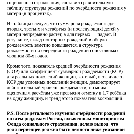
социального страхования, составил сравнительную
таблицу структуры рождений по очерёдности рождения у
матери (в процентах).
Из таблицы следует, что суммарная рождаемость для
вторых, третьих и четвёртых (и последующих) детей у
матери непрерывно растёт, а для первых — падает. В
результате, вклад повторных рождений в общую
рождаемость заметно повышается, а структура
рождаемости по очерёдности рождений сопоставима с
уровнем 80-х годов.
Кроме того, показатель средней очерёдности рождения
(СОР) или коэффициент суммарной рождаемости (КСР)
для реальных поколений женщин, который, в отличие от
КСР для условных поколений женщин, демонстрирует
действительный уровень рождаемости, по моим
оценочным расчётам уже превысил отметку в 1,7 ребёнка
на одну женщину, и тренд этого показателя восходящий.
P.S. После детального изучения очерёдности рождений
по всем роддомам России, охваченным мониторингом
Фонда социального страхования, делаю вывод, что
доля первенцев должна быть немного ниже указанной