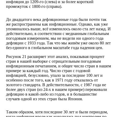
инфляция до 1209-го (слева) и за более короткий
промежуток с 1800-го (справа).
До двадцатого века дефляционные года были почти так
же распространены как инфляционные. Однако, как уже
упоминалось выше, всё изменилось около ста лет назад. И
действительно, в соответствии с медианным глобальным
погодовым измерением, мы не видели ни одного года
дефляции с 1933 года. Так что мы живём уже около 80 лет
без единого в глобальном масштабе года падения цен.
Рисунок 21 расширяет этот анализ, показывая процент
стран в нашей выборке с отрицательным погодовым
инфляционным печатанием, и общее число стран в нашем
примере за каждый год. Число стран с годовой
инфляцией, безусловно, упало за последние 100 лет и
особенно после того, как в 1971 году отказались от
золотого стандарта. В действительности, с 1987 года не
более двух стран (из 24-х в нашем примере) переживали
дефляцию в какой-либо из годов, и в большинстве
случаев одной из этих стран была Япония.
Таким образом, хотя последние 30 лет и были периодом,
когда инфляция вроде как находилась под контролем по