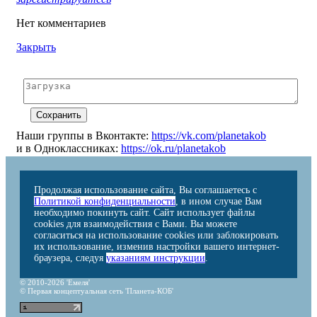
Нет комментариев
Закрыть
Наши группы в Вконтакте:
https://vk.com/planetakob
и в Одноклассниках:
https://ok.ru/planetakob
Продолжая использование сайта, Вы соглашаетесь с
Политикой конфиденциальности
, в ином случае Вам
необходимо покинуть сайт. Сайт использует файлы
cookies для взаимодействия с Вами. Вы можете
согласиться на использование cookies или заблокировать
их использование, изменив настройки вашего интернет-
браузера, следуя
указаниям инструкции
.
© 2010-2026 'Емеля'
© Первая концептуальная сеть 'Планета-КОБ'