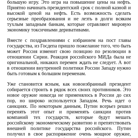
большую игру. Это игра на повышение цены на нефть.
Приятно начинать президентский срок с полной казной и
высокой ценой на нефть. Есть возможность сделать
серьезные преобразования и не лезть в долги всяким
тухлым западным банкам, которые отравляют мировую
экономику токсичными деривативами.
Вместе с поздравлениями с избранием на пост главы
государства, из Госдепа пришло пожелание того, что быть
может Россия изменит свою позицию по резолюции в
отношении Сирии. Реакция российского МИДа была не
оригинальной, никаких перемен ждать не следует. А вот
в отношении внутренней политики России Западу нужно
быть готовым к большим переменам.
Уже становится ясным, как новоизбранный президент
собирается строить в рядок всех своих противников. Это
новое оружие никогда не применялось в России до сих
пор, но широко используется Западом. Речь идет о
санкциях. По некоторым данным, Путин всерьез решил
перенять этот опыт и применять санкции против
компаний тех государств, которые будут мешать
российскому экономическому развитию и препятствовать
внешней политике государства российского. Путин
получил в свое распоряжение очень мощное оружие,