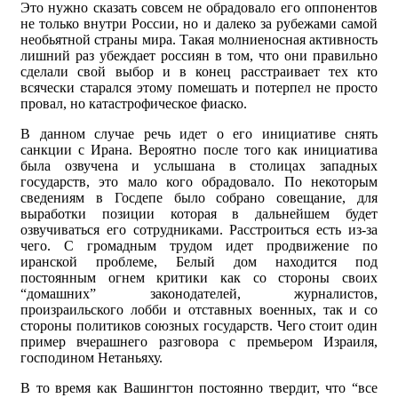
Это нужно сказать совсем не обрадовало его оппонентов
не только внутри России, но и далеко за рубежами самой
необьятной страны мира. Такая молниеносная активность
лишний раз убеждает россиян в том, что они правильно
сделали свой выбор и в конец расстраивает тех кто
всячески старался этому помешать и потерпел не просто
провал, но катастрофическое фиаско.
В данном случае речь идет о его инициативе снять
санкции с Ирана. Вероятно после того как инициатива
была озвучена и услышана в столицах западных
государств, это мало кого обрадовало. По некоторым
сведениям в Госдепе было собрано совещание, для
выработки позиции которая в дальнейшем будет
озвучиваться его сотрудниками. Расстроиться есть из-за
чего. С громадным трудом идет продвижение по
иранской проблеме, Белый дом находится под
постоянным огнем критики как со стороны своих
“домашних” законодателей, журналистов,
произраильского лобби и отставных военных, так и со
стороны политиков союзных государств. Чего стоит один
пример вчерашнего разговора с премьером Израиля,
господином Нетаньяху.
В то время как Вашингтон постоянно твердит, что “все