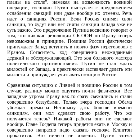
планы на столе”, намекая на возможность военной
операции, господин Путин выступает с предложением
ослабления санкций или даже вообще их отмены. Речь
идет о санкциях России. Если Россия снимет свои
санкции, то будут или нет сняты санкции Запада уже не
суть важно. Это предложение Путина косвенно говорит о
том, что никакие резолюции СБ ООН по Ирану теперь
невозможны в принципе. Позиция России фактически
принуждает Запад вступить в новую фазу переговоров с
Ираном. Согаситесь, ход совершенно неожиданный
дерзкий и обезоруживающий. Это ход большого мастера
политического противостояния. Путин не стал ждать
милостей от Запада, а практически заставляет делать эти
милости и принуждает учитывать позицию России.
Сравнивая ситуацию с Ливией и позицию России в том
случае, разницу можно ощутить почти физически. Все
западные угрозы Ирану как-то сразу сьежились и стали
совершенно беззубыми. Только вчера господин Обама
убеждал премьера Нетаньяху дать больше времени
санкциям, они мол сделают свою работу. Что же
получается теперь? Никакой работы они не сделают
вообще. Главе Госдепа теперь придется ехать в Москву и
совершенно напрасно надо сказать госпожа Клинтон
прокатится. Это ничего не изменит. Путин затеял