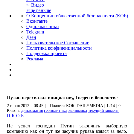
» Видео
Ещё раньше
О Концепции общественной безопасности (КОБ)
Вконтакте
Одноклассники
Telegram
Дзен
Пользовательское Соглашение
Политика конфиденциальности
Поддержка проекта
Реклама
Путин перехватил инициативу, Госдеп в бешенстве
2 июня 2012 в 08:45
|
Планета-КОБ
|
DAILYMEDIA
|
1214
|
0
Ключи:
дипломатия
геополитика
экономика
текущий момент
П
К
О
Б
Не успел господин Путин закончить выборную
компанию как он тут же засучив рукава взялся за дело.