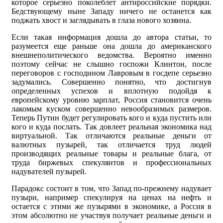
которое серьезно поколеблет антироссийские порядки.
Бедствующему ныне Западу ничего не останется как
поджать хвост и заглядывать в глаза нового хозяина.
Если такая информация дошла до автора статьи, то
разумеется еще раньше она дошла до американского
внешнеполитического ведомства. Вероятно именно
поэтому сейчас не слышно госпожи Клинтон, после
переговоров с господином Лавровым в госдепе серьезно
задумались. Совершенно понятно, что достигнув
определенных успехов и вплотную подойдя к
европейскому уровню зарплат, Россия становится очень
лакомым куском совершенно невообразимых размеров.
Теперь Путин будет регулировать кого и куда пустить или
кого и куда послать. Так довлеет реальная экономика над
виртуальной. Так отличаются реальные деньги от
валютных пузырей, так отличается труд людей
производящих реальные товары и реальные блага, от
труда биржевых спекулянтов и профессиональных
надувателей пузырей.
Парадокс состоит в том, что Запад по-прежнему надувает
пузыри, например спекулируя на ценах на нефть и
остается с этими же пузырями в экономике, а Россия в
этом абсолютно не участвуя получает реальные деньги и