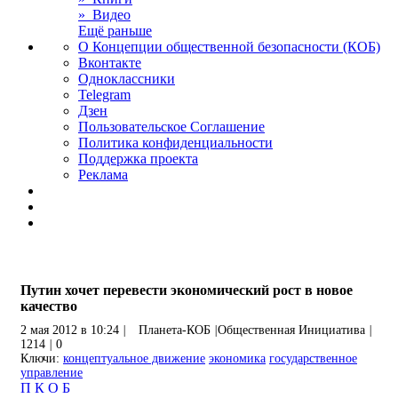
» Видео
Ещё раньше
О Концепции общественной безопасности (КОБ)
Вконтакте
Одноклассники
Telegram
Дзен
Пользовательское Соглашение
Политика конфиденциальности
Поддержка проекта
Реклама
Путин хочет перевести экономический рост в новое
качество
2 мая 2012 в 10:24
|
Планета-КОБ
|
Общественная Инициатива
|
1214
|
0
Ключи:
концептуальное движение
экономика
государственное
управление
П
К
О
Б