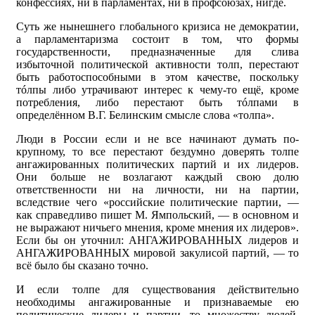
конфессиях, ни в парламентах, ни в профсоюзах, нигде.
Суть же нынешнего глобального кризиса не демократии,
а парламентаризма состоит в том, что формы
государственности, предназначенные для слива
избыточной политической активности толп, перестают
быть работоспособными в этом качестве, поскольку
тóлпы либо утрачивают интерес к чему-то ещё, кроме
потребления, либо перестают быть тóлпами в
определённом В.Г. Белинским смысле слова «толпа».
Люди в России если и не все начинают думать по-
крупному, то все перестают бездумно доверять толпе
ангажированных политических партий и их лидеров.
Они больше не возлагают каждый свою долю
ответственности ни на личности, ни на партии,
вследствие чего «российские политические партии, —
как справедливо пишет М. Ямпольский, — в основном и
не выражают ничьего мнения, кроме мнения их лидеров».
Если бы он уточнил: АНГАЖИРОВАННЫХ лидеров и
АНГАЖИРОВАННЫХ мировой закулисой партий, — то
всё было бы сказано точно.
И если толпе для существования действительно
необходимы ангажированные и признаваемые ею
политические лидеры и партии, то множеству людей,