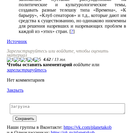
политические и культурологические темы,
создавать разные телешоу типа «Времена», «К
барьеру», «Клуб сенаторов» и т.д., которые дают им
средства к существованию, но одинаково никчемны
для решения назревших и назревающих проблем в
каждой из «этих» стран. [
?
]
Источник
Зарегистрируйтесь или войдите, чтобы оценить
материал
4.62
/
13
гол.
Чтобы оставить комментарий
войдите
или
зарегистрируйтесь
Нет комментариев
Закрыть
Наши группы в Вконтакте:
https://vk.com/planetakob
и в Одноклассниках:
https://ok.ru/planetakob