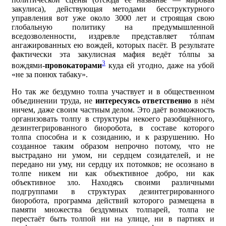
закулиса), действующая методами бесструктурного
управления вот уже около 3000 лет и строящая свою
глобальную политику на предумышленной
вседозволенности, издревле представляет тóлпам
ангажированных ею вождей, которых пасёт. В результате
фактически эта закулисная мафия ведёт тóлпы за
3
вождями-
провокаторами
куда ей угодно, даже на убой
«не за понюх табаку».
Но так же бездумно толпа участвует и в общественном
объединении труда, не
интересуясь ответственно
в нём
ничем, даже своим частным делом. Это даёт возможность
организовать толпу в структуры некоего разобщённого,
дезинтегрированного биоробота, в составе которого
толпа способна и к созиданию, и к разрушению. Но
созданное таким образом непрочно потому, что не
выстрадано ни умом, ни сердцем созидателей, и не
передано ни уму, ни сердцу их потомков; не осознано в
толпе никем ни как объективное добро, ни как
объективное зло. Находясь своими различными
подгруппами в структурах дезинтегрированного
биоробота, программа действий которого размещена в
памяти множества бездумных толпарей, толпа не
перестаёт быть толпой ни на улице, ни в партиях и