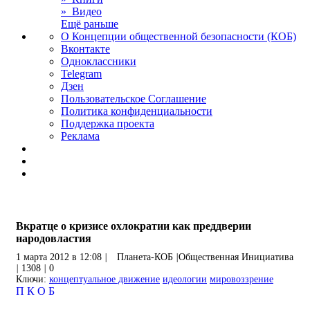
» Видео
Ещё раньше
О Концепции общественной безопасности (КОБ)
Вконтакте
Одноклассники
Telegram
Дзен
Пользовательское Соглашение
Политика конфиденциальности
Поддержка проекта
Реклама
Вкратце о кризисе охлократии как преддверии
народовластия
1 марта 2012 в 12:08
|
Планета-КОБ
|
Общественная Инициатива
|
1308
|
0
Ключи:
концептуальное движение
идеологии
мировоззрение
П
К
О
Б