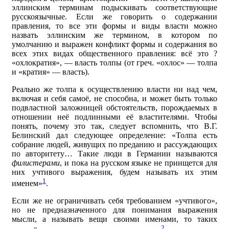
эллинским терминам подыскивать соответствующие
русскоязычные. Если же говорить о содержании
правления, то все эти формы и виды власти можно
назвать эллинским же термином, в котором по
умолчанию и выражен конфликт формы и содержания во
всех этих видах общественного правления: всё это ?
«охлократия», — власть толпы (от греч. «охлос» — толпа
и «кратия» — власть).
Реально же толпа к осуществлению власти ни над чем,
включая и себя самоё, не способна, и может быть только
подвластной заложницей обстоятельств, порождаемых в
отношении неё подлинными её властителями. Чтобы
понять, почему это так, следует вспомнить, что В.Г.
Белинский дал следующее определение: «Толпа есть
собрание людей, живущих по преданию и рассуждающих
по авторитету… Такие люди в Германии называются
филистерами
, и пока на русском языке не приищется для
них учтивого выражения, будем называть их этим
1
именем»
.
Если же не ограничивать себя требованием «учтивого»,
но не предназначенного для понимания выражения
мысли, а называть вещи своими именами, то таких
2