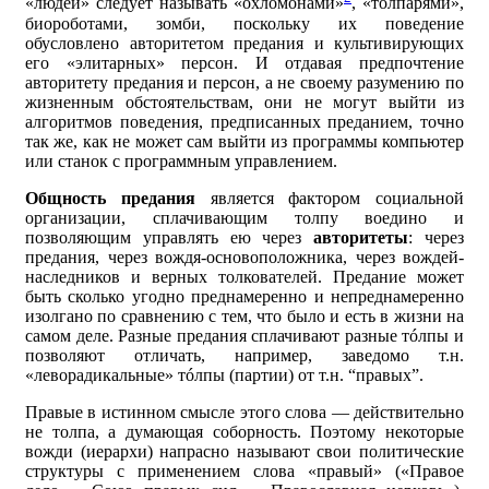
«людей» следует называть «охломонами»
, «толпарями»,
биороботами, зомби, поскольку их поведение
обусловлено авторитетом предания и культивирующих
его «элитарных» персон. И отдавая предпочтение
авторитету предания и персон, а не своему разумению по
жизненным обстоятельствам, они не могут выйти из
алгоритмов поведения, предписанных преданием, точно
так же, как не может сам выйти из программы компьютер
или станок с программным управлением.
Общность предания
является фактором социальной
организации, сплачивающим толпу воедино и
позволяющим управлять ею через
авторитеты
: через
предания, через вождя-основоположника, через вождей-
наследников и верных толкователей. Предание может
быть сколько угодно преднамеренно и непреднамеренно
изолгано по сравнению с тем, что было и есть в жизни на
самом деле. Разные предания сплачивают разные тóлпы и
позволяют отличать, например, заведомо т.н.
«леворадикальные» тóлпы (партии) от т.н. “правых”.
Правые в истинном смысле этого слова — действительно
не толпа, а думающая соборность. Поэтому некоторые
вожди (иерархи) напрасно называют свои политические
структуры с применением слова «правый» («Правое