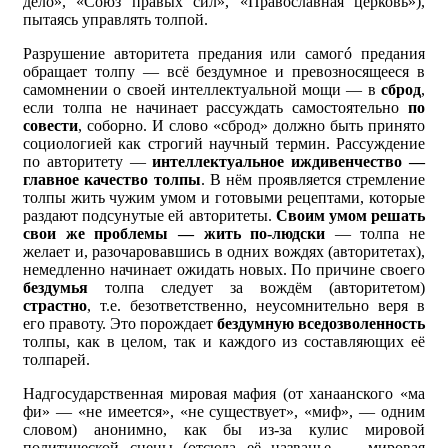
дело», «Союз правых сил», «Православная церковь»),
пытаясь управлять толпой.
Разрушение авторитета предания или самогó предания
обращает толпу — всё бездумное и превозносящееся в
самомнении о своей интеллектуальной мощи — в
сброд
,
если толпа не начинает рассуждать самостоятельно
по
совести
, соборно. И слово «сброд» должно быть принято
социологией как строгий научный термин. Рассуждение
по авторитету —
интеллектуальное иждивенчество —
главное качество толпы
. В нём проявляется стремление
толпы жить чужим умом и готовыми рецептами, которые
раздают подсунутые ей авторитеты.
Своим умом решать
свои же проблемы — жить по-людски
— толпа не
желает и, разочаровавшись в одних вождях (авторитетах),
немедленно начинает ожидать новых. По причине своего
бездумья
толпа следует за вождём (авторитетом)
страстно
, т.е. безответственно, неусомнительно веря в
его правоту. Это порождает
бездумную вседозволенность
толпы, как в целом, так и каждого из составляющих её
толпарей.
Надгосударственная мировая мафия (от ханаанского «ма
фи» — «не имеется», «не существует», «миф», — одним
словом) анонимно, как бы из-за кулис мировой
политической сцены (отсюда её названье — мировая