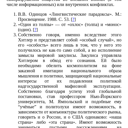
числе информационных) или внутренних конфликтах.
В.В. Одинцов «Лингвистические парадоксы». М.:
Просвещение. 1988. С. 53. [
?
]
«Один из толпы» — от «охлос» (толпа) и «монос»
(один). [
?
]
Собственно говоря, именно вследствие этого
Хитлер и представляет собой «особый случай», но
его «особость» всего лишь в том, что у него это
получилось не как-то само собой, а во исполнение
замысла мировой закулисы. Закулиса управляла
Хитлером в обход его сознания. Ей было
необходимо обелить космополитизм на фоне
заказной имитации национального образа
мышления и политики, защищающей национальные
интересы от их подавления политикой
надгосударственной мафиозной эксплуатации.
Собственно благодаря успеху этой глобальной
постановки, став профессором Нью-Йоркского
университета, М. Ямпольский и подобные ему
“учёные” и политолухи имеют возможность, в
зависимости от конъюнктуры политического рынка,
говорить и о России, и о США одинаково: «наша
страна» либо «эта страна». Имеют возможность
заниматься пустыми рассуждениями на