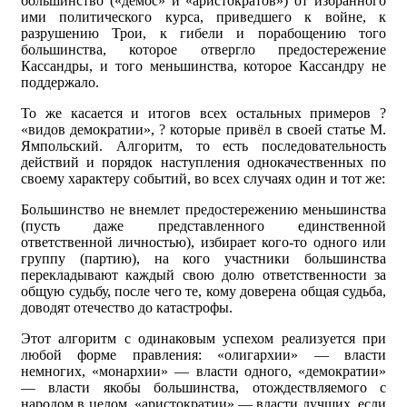
большинство («демос» и «аристократов») от избранного
ими политического курса, приведшего к войне, к
разрушению Трои, к гибели и порабощению того
большинства, которое отвергло предостережение
Кассандры, и того меньшинства, которое Кассандру не
поддержало.
То же касается и итогов всех остальных примеров ?
«видов демократии», ? которые привёл в своей статье М.
Ямпольский. Алгоритм, то есть последовательность
действий и порядок наступления однокачественных по
своему характеру событий, во всех случаях один и тот же:
Большинство не внемлет предостережению меньшинства
(пусть даже представленного единственной
ответственной личностью), избирает кого-то одного или
группу (партию), на кого участники большинства
перекладывают каждый свою долю ответственности за
общую судьбу, после чего те, кому доверена общая судьба,
доводят отечество до катастрофы.
Этот алгоритм с одинаковым успехом реализуется при
любой форме правления: «олигархии» — власти
немногих, «монархии» — власти одного, «демократии»
— власти якобы большинства, отождествляемого с
народом в целом, «аристократии» — власти лучших, если