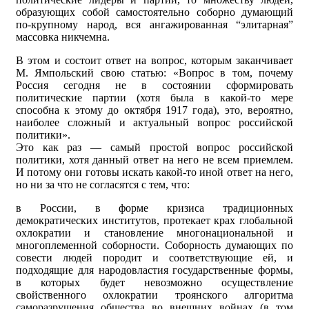
образующих собой самостоятельно соборно думающий
по-крупному народ, вся ангажированная “элитарная”
массовка никчемна.
В этом и состоит ответ на вопрос, которым заканчивает
М. Ямпольский свою статью: «Вопрос в том, почему
Россия сегодня не в состоянии сформировать
политические партии (хотя была в какой-то мере
способна к этому до октября 1917 года), это, вероятно,
наиболее сложный и актуальный вопрос российской
политики».
Это как раз — самый простой вопрос российской
политики, хотя данный ответ на него не всем приемлем.
И потому они готовы искать какой-то иной ответ на него,
но ни за что не согласятся с тем, что:
в России, в форме кризиса традиционных
демократических институтов, протекает крах глобальной
охлократии и становление многонациональной и
многоплеменной соборности. Соборность думающих по
совести людей породит и соответствующие ей, и
подходящие для народовластия государственные формы,
в которых будет невозможно осуществление
свойственного охлократии троянского алгоритма
саморазрушения общества во внешних войнах (в том