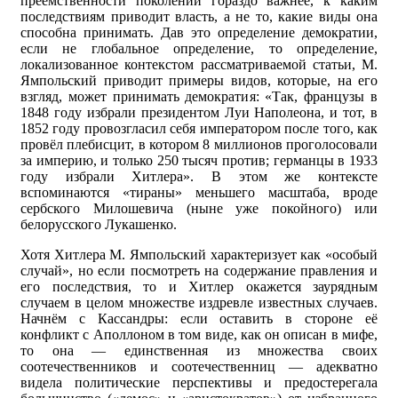
преемственности поколений гораздо важнее, к каким
последствиям приводит власть, а не то, какие виды она
способна принимать. Дав это определение демократии,
если не глобальное определение, то определение,
локализованное контекстом рассматриваемой статьи, М.
Ямпольский приводит примеры видов, которые, на его
взгляд, может принимать демократия: «Так, французы в
1848 году избрали президентом Луи Наполеона, и тот, в
1852 году провозгласил себя императором после того, как
провёл плебисцит, в котором 8 миллионов проголосовали
за империю, и только 250 тысяч против; германцы в 1933
году избрали Хитлера». В этом же контексте
вспоминаются «тираны» меньшего масштаба, вроде
сербского Милошевича (ныне уже покойного) или
белорусского Лукашенко.
Хотя Хитлера М. Ямпольский характеризует как «особый
случай», но если посмотреть на содержание правления и
его последствия, то и Хитлер окажется заурядным
случаем в целом множестве издревле известных случаев.
Начнём с Кассандры: если оставить в стороне её
конфликт с Аполлоном в том виде, как он описан в мифе,
то она — единственная из множества своих
соотечественников и соотечественниц — адекватно
видела политические перспективы и предостерегала