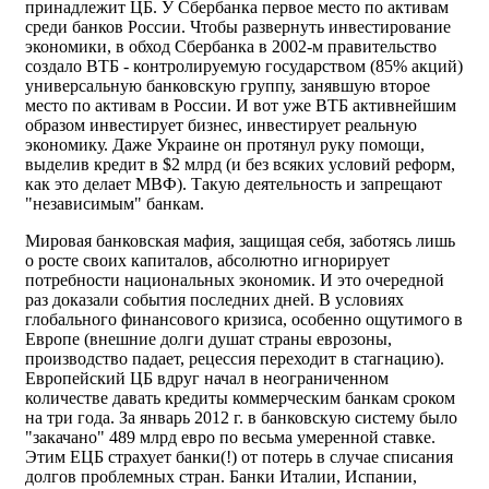
принадлежит ЦБ. У Сбербанка первое место по активам
среди банков России. Чтобы развернуть инвестирование
экономики, в обход Сбербанка в 2002-м правительство
создало ВТБ - контролируемую государством (85% акций)
универсальную банковскую группу, занявшую второе
место по активам в России. И вот уже ВТБ активнейшим
образом инвестирует бизнес, инвестирует реальную
экономику. Даже Украине он протянул руку помощи,
выделив кредит в $2 млрд (и без всяких условий реформ,
как это делает МВФ). Такую деятельность и запрещают
"независимым" банкам.
Мировая банковская мафия, защищая себя, заботясь лишь
о росте своих капиталов, абсолютно игнорирует
потребности национальных экономик. И это очередной
раз доказали события последних дней. В условиях
глобального финансового кризиса, особенно ощутимого в
Европе (внешние долги душат страны еврозоны,
производство падает, рецессия переходит в стагнацию).
Европейский ЦБ вдруг начал в неограниченном
количестве давать кредиты коммерческим банкам сроком
на три года. За январь 2012 г. в банковскую систему было
"закачано" 489 млрд евро по весьма умеренной ставке.
Этим ЕЦБ страхует банки(!) от потерь в случае списания
долгов проблемных стран. Банки Италии, Испании,