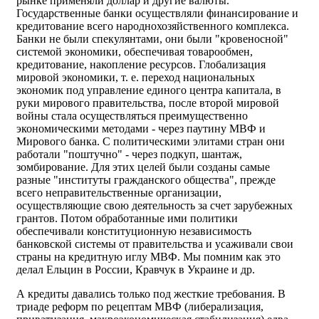
рынке применяли доллар и другие валюты.
Государственные банки осуществляли финансирование и
кредитование всего народнохозяйственного комплекса.
Банки не были спекулянтами, они были "кровеносной"
системой экономики, обеспечивая товарообмен,
кредитование, накопление ресурсов. Глобализация
мировой экономики, т. е. переход национальных
экономик под управление единого центра капитала, в
руки мирового правительства, после второй мировой
войны стала осуществляться преимущественно
экономическими методами - через паутину МВФ и
Мирового банка. С политическими элитами стран они
работали "поштучно" - через подкуп, шантаж,
зомбирование. Для этих целей были созданы самые
разные "институты гражданского общества", прежде
всего неправительственные организации,
осуществляющие свою деятельность за счет зарубежных
грантов. Потом обработанные ими политики
обеспечивали конституционную независимость
банковской системы от правительства и усаживали свои
страны на кредитную иглу МВФ. Мы помним как это
делал Ельцин в России, Кравчук в Украине и др.
А кредиты давались только под жесткие требования. В
триаде реформ по рецептам МВФ (либерализация,