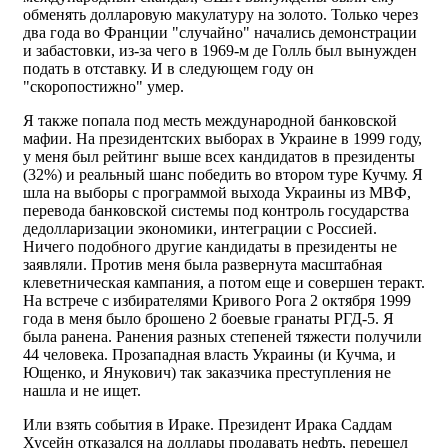
обменять долларовую макулатуру на золото. Только через
два года во Франции "случайно" начались демонстрации
и забастовки, из-за чего в 1969-м де Голль был вынужден
подать в отставку. И в следующем году он
"скоропостижно" умер.
Я также попала под месть международной банковской
мафии. На президентских выборах в Украине в 1999 году,
у меня был рейтинг выше всех кандидатов в президенты
(32%) и реальный шанс победить во втором туре Кучму. Я
шла на выборы с программой выхода Украины из МВФ,
перевода банковской системы под контроль государства
дедолларизации экономики, интеграции с Россией.
Ничего подобного другие кандидаты в президенты не
заявляли. Против меня была развернута масштабная
клеветническая кампания, а потом еще и совершен теракт.
На встрече с избирателями Кривого Рога 2 октября 1999
года в меня было брошено 2 боевые гранаты РГД-5. Я
была ранена. Ранения разных степеней тяжести получили
44 человека. Прозападная власть Украины (и Кучма, и
Ющенко, и Янукович) так заказчика преступления не
нашла и не ищет.
Или взять события в Ираке. Президент Ирака Саддам
Хусейн отказался на доллары продавать нефть, перешел