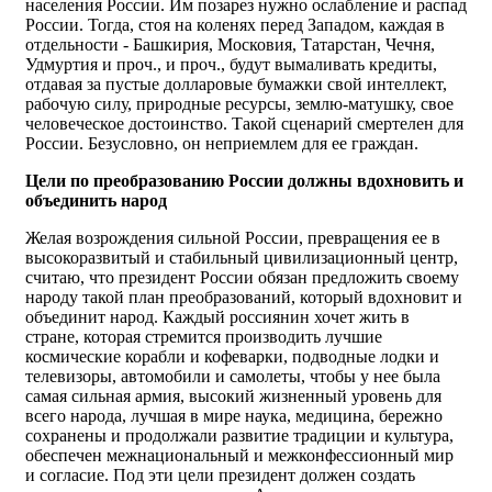
населения России. Им позарез нужно ослабление и распад
России. Тогда, стоя на коленях перед Западом, каждая в
отдельности - Башкирия, Московия, Татарстан, Чечня,
Удмуртия и проч., и проч., будут вымаливать кредиты,
отдавая за пустые долларовые бумажки свой интеллект,
рабочую силу, природные ресурсы, землю-матушку, свое
человеческое достоинство. Такой сценарий смертелен для
России. Безусловно, он неприемлем для ее граждан.
Цели по преобразованию России должны вдохновить и
объединить народ
Желая возрождения сильной России, превращения ее в
высокоразвитый и стабильный цивилизационный центр,
считаю, что президент России обязан предложить своему
народу такой план преобразований, который вдохновит и
объединит народ. Каждый россиянин хочет жить в
стране, которая стремится производить лучшие
космические корабли и кофеварки, подводные лодки и
телевизоры, автомобили и самолеты, чтобы у нее была
самая сильная армия, высокий жизненный уровень для
всего народа, лучшая в мире наука, медицина, бережно
сохранены и продолжали развитие традиции и культура,
обеспечен межнациональный и межконфессионный мир
и согласие. Под эти цели президент должен создать