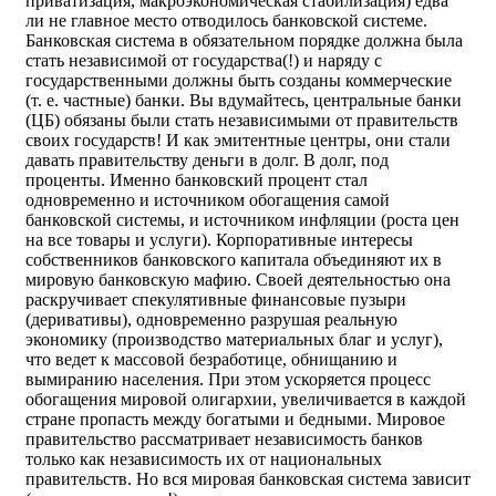
приватизация, макроэкономическая стабилизация) едва
ли не главное место отводилось банковской системе.
Банковская система в обязательном порядке должна была
стать независимой от государства(!) и наряду с
государственными должны быть созданы коммерческие
(т. е. частные) банки. Вы вдумайтесь, центральные банки
(ЦБ) обязаны были стать независимыми от правительств
своих государств! И как эмитентные центры, они стали
давать правительству деньги в долг. В долг, под
проценты. Именно банковский процент стал
одновременно и источником обогащения самой
банковской системы, и источником инфляции (роста цен
на все товары и услуги). Корпоративные интересы
собственников банковского капитала объединяют их в
мировую банковскую мафию. Своей деятельностью она
раскручивает спекулятивные финансовые пузыри
(деривативы), одновременно разрушая реальную
экономику (производство материальных благ и услуг),
что ведет к массовой безработице, обнищанию и
вымиранию населения. При этом ускоряется процесс
обогащения мировой олигархии, увеличивается в каждой
стране пропасть между богатыми и бедными. Мировое
правительство рассматривает независимость банков
только как независимость их от национальных
правительств. Но вся мировая банковская система зависит