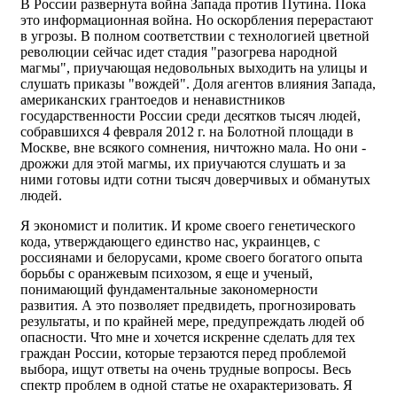
В России развернута война Запада против Путина. Пока
это информационная война. Но оскорбления перерастают
в угрозы. В полном соответствии с технологией цветной
революции сейчас идет стадия "разогрева народной
магмы", приучающая недовольных выходить на улицы и
слушать приказы "вождей". Доля агентов влияния Запада,
американских грантоедов и ненавистников
государственности России среди десятков тысяч людей,
собравшихся 4 февраля 2012 г. на Болотной площади в
Москве, вне всякого сомнения, ничтожно мала. Но они -
дрожжи для этой магмы, их приучаются слушать и за
ними готовы идти сотни тысяч доверчивых и обманутых
людей.
Я экономист и политик. И кроме своего генетического
кода, утверждающего единство нас, украинцев, с
россиянами и белорусами, кроме своего богатого опыта
борьбы с оранжевым психозом, я еще и ученый,
понимающий фундаментальные закономерности
развития. А это позволяет предвидеть, прогнозировать
результаты, и по крайней мере, предупреждать людей об
опасности. Что мне и хочется искренне сделать для тех
граждан России, которые терзаются перед проблемой
выбора, ищут ответы на очень трудные вопросы. Весь
спектр проблем в одной статье не охарактеризовать. Я