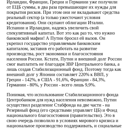
Ирландии, Франции, Греции и Германии уже получили
от ЕЦБ суммы, в два раза превышающие их нужды для
покрытия рисков. При этом они не вкладывают средства
реальный сектор (а только ужесточают условия
кредитования). Они скупают облигации Италии.
Испании и Ирландии, надеясь увеличить свой
спекулятивный капитал. Вот это как раз то, что нужно
банковской мафии! А Путин бросил ей вызов. Он
укрепил государство управляемым банковским
капиталом, заставив его работать на развитие
производства, рост экономики и благосостояния
населения России. Кстати, Путин и внешний долг России
смог выплатить не благодаря ЗВР Центрального банка, а
лишь создав Стабилизационный фонд. Поэтому тогда как
внешний долг у Японии составляет 220% к ВВП, у
Греции - 142%, в США - 91,6%, Франции - 84,3%,
Германии - 80%, у России - всего лишь 9,9%.
Понимая, что использование Стабилизационного фонда
Центробанком для нужд населения невозможно, Путин
осуществил разделение Стабфонда на две части - на
Резервный фонд (его средствами управляет ЦБ) и Фонд
национального благосостояния (правительство). Это в
свою очередь позволило в условиях мирового кризиса и
национальное производство поддерживать, и социальные