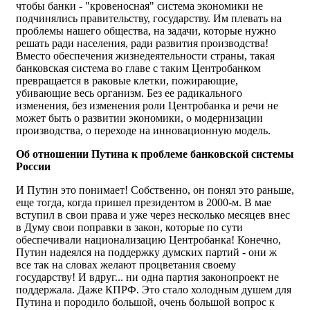
чтобы банки - "кровеносная" система экономики не
подчинялись правительству, государству. Им плевать на
проблемы нашего общества, на задачи, которые нужно
решать ради населения, ради развития производства!
Вместо обеспечения жизнедеятельности страны, такая
банковская система во главе с таким Центробанком
превращается в раковые клетки, пожирающие,
убивающие весь организм. Без ее радикального
изменения, без изменения роли Центробанка и речи не
может быть о развитии экономики, о модернизации
производства, о переходе на инновационную модель.
Об отношении Путина к проблеме банковской системы
России
И Путин это понимает! Собственно, он понял это раньше,
еще тогда, когда пришел президентом в 2000-м. В мае
вступил в свои права и уже через несколько месяцев внес
в Думу свои поправки в закон, которые по сути
обеспечивали национализацию Центробанка! Конечно,
Путин надеялся на поддержку думских партий - они ж
все так на словах желают процветания своему
государству! И вдруг... ни одна партия законопроект не
поддержала. Даже КПРФ. Это стало холодным душем для
Путина и породило большой, очень большой вопрос к