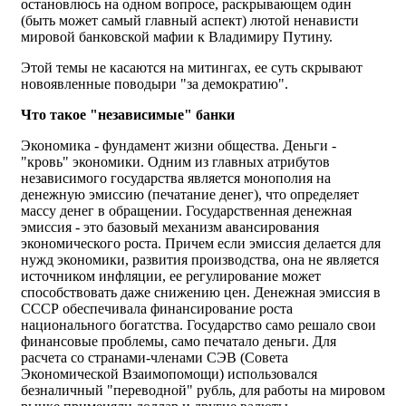
остановлюсь на одном вопросе, раскрывающем один
(быть может самый главный аспект) лютой ненависти
мировой банковской мафии к Владимиру Путину.
Этой темы не касаются на митингах, ее суть скрывают
новоявленные поводыри "за демократию".
Что такое "независимые" банки
Экономика - фундамент жизни общества. Деньги -
"кровь" экономики. Одним из главных атрибутов
независимого государства является монополия на
денежную эмиссию (печатание денег), что определяет
массу денег в обращении. Государственная денежная
эмиссия - это базовый механизм авансирования
экономического роста. Причем если эмиссия делается для
нужд экономики, развития производства, она не является
источником инфляции, ее регулирование может
способствовать даже снижению цен. Денежная эмиссия в
СССР обеспечивала финансирование роста
национального богатства. Государство само решало свои
финансовые проблемы, само печатало деньги. Для
расчета со странами-членами СЭВ (Совета
Экономической Взаимопомощи) использовался
безналичный "переводной" рубль, для работы на мировом