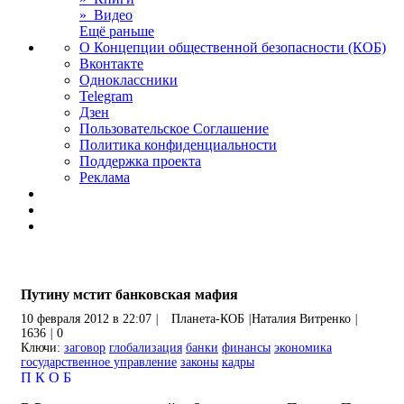
» Видео
Ещё раньше
О Концепции общественной безопасности (КОБ)
Вконтакте
Одноклассники
Telegram
Дзен
Пользовательское Соглашение
Политика конфиденциальности
Поддержка проекта
Реклама
Путину мстит банковская мафия
10 февраля 2012 в 22:07
|
Планета-КОБ
|
Наталия Витренко
|
1636
|
0
Ключи:
заговор
глобализация
банки
финансы
экономика
государственное управление
законы
кадры
П
К
О
Б