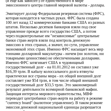
(и еще как зависит!) от единственного в мире
эмиссионного центра главной мировой валюты - доллара.
Эмитирует доллар Федеральная резервная система (ФРС),
которая находится в частных руках. ФРС была создана
100 лет назад 12 коммерческими банками США из разных
штатов. Несколько десятков банкиров взяли под свое
управление прежде всего государство США, а потом
через подконтрольные им "независимые" центральные
банки стран-жертв взяли под контроль денежную
эмиссию в этих странах, а значит, по сути, управление
экономикой этих стран. Именно ФРС насыщает весь мир
тоннами долларовой макулатуры - ничем (ни золотом, ни
товарными ценностями) не обеспеченными долларами.
Именно ФРС затягивает США в чудовищный
государственный долг - на 01.01.2012 он составил уже
$16,39 трлн. В кабалу колоссального долга втянуты
практически все страны мира - их общий внешний долг
составляет уже $54 трлн, в том числе общий внешний
государственный долг $33,5 трлн. Это закономерный
результат деятельности всемирной банковской мафии.
Защищая интересы мирового правительства, МВФ
переводит центробанки стран-жертв на работу в режиме
"currency board" (валютное управление). В таком режиме
эмиссия денежной национальной единицы разрешается