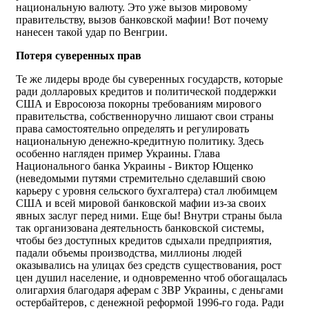
национальную валюту. Это уже вызов мировому
правительству, вызов банковской мафии! Вот почему
нанесен такой удар по Венгрии.
Потеря суверенных прав
Те же лидеры вроде бы суверенных государств, которые
ради долларовых кредитов и политической поддержки
США и Евросоюза покорны требованиям мирового
правительства, собственноручно лишают свои страны
права самостоятельно определять и регулировать
национальную денежно-кредитную политику. Здесь
особенно нагляден пример Украины. Глава
Национального банка Украины - Виктор Ющенко
(неведомыми путями стремительно сделавший свою
карьеру с уровня сельского бухгалтера) стал любимцем
США и всей мировой банковской мафии из-за своих
явных заслуг перед ними. Еще бы! Внутри страны была
так организована деятельность банковской системы,
чтобы без доступных кредитов сдыхали предприятия,
падали объемы производства, миллионы людей
оказывались на улицах без средств существования, рост
цен душил население, и одновременно чтоб обогащалась
олигархия благодаря аферам с ЗВР Украины, с деньгами
остербайтеров, с денежной реформой 1996-го года. Ради