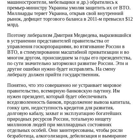
машиностроители, мебельщики и др.) обратились к
премьер-министру Украины умоляя защитить их от ВТО.
Миллиарды теряет Украина, открыв свой внутренний
рынок, дефицит торгового баланса в 2011-м превысил $12
млрд.
Поэтому либерализм Дмитрия Медведева, выразившийся
в устранении представителей правительства от
управления госкорпорациями, во втягивание России в
ВТО, в стимулировании масштабной приватизации и во
многом другом, происшедшем за годы его президентства,
по сути значительно затормозил развитие России. Эти и
другие ошибки нужно будет исправлять. На смену
либералу должен прийти государственник.
Понятно, что это совершенно не устраивает мировое
правительство, всемирную банковскую паутину. Им
нужен президент, который будет обеспечивать
вседозволенность банков, продолжение вывоза капитала,
гонку цен, недоступность кредитов для развития,
долговую кабалу, захват и эксплуатацию богатейших
природных ресурсов России, тотальную нищету
миллионов людей при миллиардных состояниях
отдельных особей. Они заинтересованы, чтобы росли
безработица, алкоголизация, дебилизация и вымирание