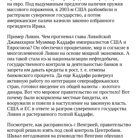
на евро. Под выдуманным предлогом наличия оружия
массового поражения, в 2003-м США разбомбили и
растерзали суверенное государство, а потом
американские палачи казнили законно избранного
президента Ирака.
Пример Ливии. Чем прогневил глава Ливийской
Джамахирии Муаммар Каддафи империалистов США и
Евросоюза? Он обеспечил процветание, мир и согласие в
многоплеменной Ливии на основе мощной экономики. А
она такой стала из-за национализации нефтедобычи,
государственного контроля за деятельностью банков и
запрета им давать кредиты в рост, т. е. отмены
банковского процента. Да еще Каддафи развернул
активную работу по интеграции североафриканских
стран, готовил введение их общей валюты - золотого
динара. Вот что мировое правительство не простило! Вот
почему были вскормлены местные бандиты, их
вооружили и повели в наступление на законную власть.
США и ЕС в ответе за разгром суверенного государства
Ливии и растерзанного толпой Каддафи.
Посмотрите, как расправились с Венгрией, правительство
которой решило взять под свой контроль Центробанк.
Шквал негодования на руководство Венгрии обрушил