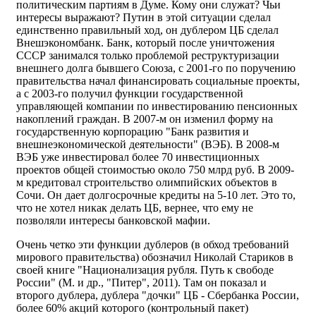
политическим партиям в Думе. Кому они служат? Чьи
интересы выражают? Путин в этой ситуации сделал
единственно правильный ход, он дублером ЦБ сделал
Внешэкономбанк. Банк, который после уничтожения
СССР занимался только проблемой реструктуризации
внешнего долга бывшего Союза, с 2001-го по поручению
правительства начал финансировать социальные проекты,
а с 2003-го получил функции государственной
управляющей компании по инвестированию пенсионных
накоплений граждан. В 2007-м он изменил форму на
государственную корпорацию "Банк развития и
внешнеэкономической деятельности" (ВЭБ). В 2008-м
ВЭБ уже инвестировал более 70 инвестиционных
проектов общей стоимостью около 750 млрд руб. В 2009-
м кредитовал строительство олимпийских объектов в
Сочи. Он дает долгосрочные кредиты на 5-10 лет. Это то,
что не хотел никак делать ЦБ, вернее, что ему не
позволяли интересы банковской мафии.
Очень четко эти функции дублеров (в обход требований
мирового правительства) обозначил Николай Стариков в
своей книге "Национализация рубля. Путь к свободе
России" (М. и др., "Питер", 2011). Там он показал и
второго дублера, дублера "дочки" ЦБ - Сбербанка России,
более 60% акций которого (контрольный пакет)