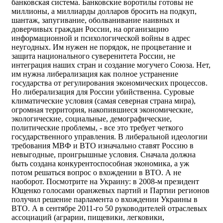
банковская система. Банковские воротилы готовы не
миллионы, а миллиарды долларов бросить на подкуп,
шантаж, запугивание, оболванивание наивных и
доверчивых граждан России, на организацию
информационной и психологической войны в адрес
неугодных. Им нужен не порядок, не процветание и
защита национального суверенитета России, не
интеграция наших стран и создание могучего Союза. Нет,
им нужна либерализация как полное устранение
государства от регулирования экономических процессов.
Но либерализация для России убийственна. Суровые
климатические условия (самая северная страна мира),
огромная территория, накопившиеся экономические,
экологические, социальные, демографические,
политические проблемы, - все это требует четкого
государственного управления. В либеральной идеологии
требования МВФ и ВТО изначально ставят Россию в
невыгодные, проигрышные условия. Сначала должна
быть создана конкурентоспособная экономика, а уж
потом решаться вопрос о вхождении в ВТО. А не
наоборот. Посмотрите на Украину: в 2008-м президент
Ющенко голосами оранжевых партий и Партии регионов
получил решение парламента о вхождении Украины в
ВТО. А в сентябре 2011-го 50 руководителей отраслевых
ассоциаций (аграрии, пищевики, легковики,