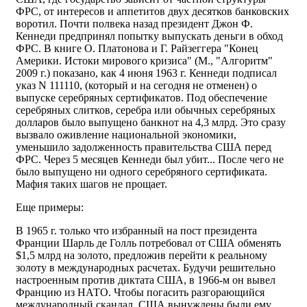
ФРС, от интересов и аппетитов двух десятков банковских
воротил. Почти полвека назад президент Джон Ф.
Кеннеди предпринял попытку выпускать деньги в обход
ФРС. В книге О. Платонова и Г. Райзеггера "Конец
Америки. Истоки мирового кризиса" (М., "Алгоритм"
2009 г.) показано, как 4 июня 1963 г. Кеннеди подписал
указ N 111110, (который и на сегодня не отменен) о
выпуске серебряных сертификатов. Под обеспечение
серебряных слитков, серебра или обычных серебряных
долларов было выпущено банкнот на 4,3 млрд. Это сразу
вызвало оживление национальной экономики,
уменьшило задолженность правительства США перед
ФРС. Через 5 месяцев Кеннеди был убит... После чего не
было выпущено ни одного серебряного сертификата.
Мафия таких шагов не прощает.
Еще примеры:
В 1965 г. только что избранный на пост президента
Франции Шарль де Голль потребовал от США обменять
$1,5 млрд на золото, предложив перейти к реальному
золоту в международных расчетах. Будучи решительно
настроенным против диктата США, в 1966-м он вывел
Францию из НАТО. Чтобы погасить разгорающийся
международный скандал, США вынуждены были ему