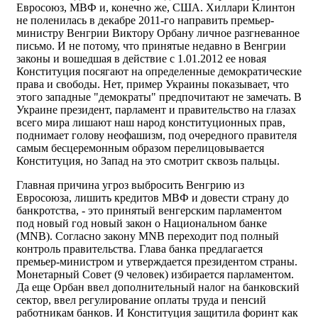
Евросоюз, МВФ и, конечно же, США. Хиллари Клинтон
не поленилась в декабре 2011-го направить премьер-
министру Венгрии Виктору Орбану личное разгневанное
письмо. И не потому, что принятые недавно в Венгрии
законы и вошедшая в действие с 1.01.2012 ее новая
Конституция посягают на определенные демократические
права и свободы. Нет, пример Украины показывает, что
этого западные "демократы" предпочитают не замечать. В
Украине президент, парламент и правительство на глазах
всего мира лишают наш народ конституционных прав,
поднимает голову неофашизм, под очередного правителя
самым бесцеремонным образом перелицовывается
Конституция, но Запад на это смотрит сквозь пальцы.
Главная причина угроз выбросить Венгрию из
Евросоюза, лишить кредитов МВФ и довести страну до
банкротства, - это принятый венгерским парламентом
под новый год новый закон о Национальном банке
(MNB). Согласно закону MNB переходит под полный
контроль правительства. Глава банка предлагается
премьер-министром и утверждается президентом страны.
Монетарный Совет (9 человек) избирается парламентом.
Да еще Орбан ввел дополнительный налог на банковский
сектор, ввел регулирование оплаты труда и пенсий
работникам банков. И Конституция защитила форинт как