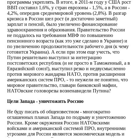
программы укреплять. В итоге, в 2011-м году у США рост
ВВП составил 1,6%, у стран еврозоны - 1,5%, а в России -
4,2%, опередив среднемировой уровень (2,8%). В разгар
кризиса в России шел рост (и достаточно заметный)
зарплат и пенсий, было увеличено финансирование
здравоохранения и образования. Правительство России
не поддалось на требования МВФ по повышению
пенсионного возраста (как это уже сделано в Украине) и
по увеличению продолжительности рабочего дня (к чему
готовится Украина). А если при этом еще учесть, что
Путин решительно выступил за интеграцию
постсоветских республик (и не просто в Таможенный, а в
Евразийский союз!), выступил резко и недвусмысленно
против мирового жандарма НАТО, против расширения
американских систем ПРО, - то неужели не понятно, что
мировое правительство, главари банковской мафии,
НАТОвские головорезы возненавидели Путина?
Цели Запада - уничтожить Россию
Не буду писать об общеизвестном - многократно
оглашенных планах Запада по подрыву и уничтожению
России. Кроме окружения России НАТОвскими
войсками и американской системой ПРО, внутренними
угрозами для России являются экономическая модель и