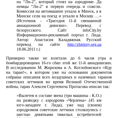
на “Ли-2″, который стоял на аэродроме. Да
немцы “Ли-2″ в первую очередь и сожгли.
Комиссия на автомашине уехала в Минск, а в
Минске сели на поезд и уехали в Москву. …»
(Источник - «Трагедия 11-й смешанной
авиационной дивизии». Перевод с
белорусского. Сайт infoCity.by
Информационно-рекламный портал г. Лида.
Автор: Анастасия Каладяжная. Русский
перевод на сайте
http://zhistory.org.ua
18.06.2011 г.)
Примерно также не взлетали до 6 часов утра и
бомбардировщики 16-го сбап этой же 11-й авиадивизии.
В исследовании М. Жирохова и А. Котлобовского «Иду
на таран!», в котором уже на основании документов
собраны описания всех воздушных и наземных таранов
советских летчиков во время Великой Отечественной
войны, таран Алексея Сергеевича Протасова описан так:
«Вылетев в составе звена (три машины - К.О.)
на разведку с аэродрома «Черлены» (45 км
юго-западнее г. Лида), уже над (своим)
аэродромом советские летчики столкнулись с
шестью девятками тяжелых истребителей