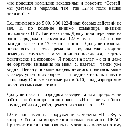
мне подошел командир эскадрильи и говорит: “Сергей,
мы улетаем в Черляны, там, где 127-й полк нашей
дивизии” .»
Т.е., примерно до 5.00, 5.30 122-й иап боевых действий не
вел. И по команде видимо командира дивизии
полковника П.И. Ганичева полк Долгушина перегнали на
один аэродром с соседним 127-м иап - 122-й полк
находился всего в 17 км от границы. Долгушин взлетал
позже всех и в это время на аэродром уже заходили
немецкие самолеты: «тут пришла восьмерка, садится
фактически на аэродром. Я пошел на взлет, - а они даже
не обратили внимания на меня. Я взлетел - танки уже
видны. Высоту повыше набрал, немного поднялся, выше
к северу ушел от аэродрома, - и видно, что танки идут к
аэродрому. Они уже километрах в 5-10, а над аэродромом
висят восемь самолетов.»
Долгушин сел на аэродром соседей, а там продолжали
работы по бетонированию полосы: «И начались работы:
камнедробилки дробят, цемент закладывают…»!?
127-й иап имел на вооружении самолеты «И-153», у
которых были на вооружении только пулеметы ШКАС.
При этом топливо заправить не могли в самолеты потому