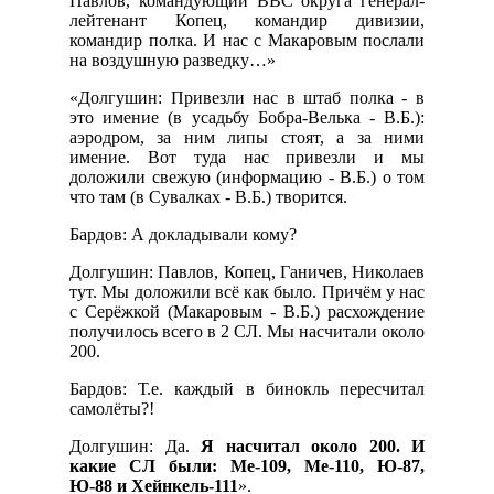
Павлов, командующий ВВС округа генерал-
лейтенант Копец, командир дивизии,
командир полка. И нас с Макаровым послали
на воздушную разведку…»
«Долгушин: Привезли нас в штаб полка - в
это имение (в усадьбу Бобра-Велька - В.Б.):
аэродром, за ним липы стоят, а за ними
имение. Вот туда нас привезли и мы
доложили свежую (информацию - В.Б.) о том
что там (в Сувалках - В.Б.) творится.
Бардов: А докладывали кому?
Долгушин: Павлов, Копец, Ганичев, Николаев
тут. Мы доложили всё как было. Причём у нас
с Серёжкой (Макаровым - В.Б.) расхождение
получилось всего в 2 СЛ. Мы насчитали около
200.
Бардов: Т.е. каждый в бинокль пересчитал
самолёты?!
Долгушин: Да.
Я насчитал около 200. И
какие СЛ были: Ме-109, Ме-110, Ю-87,
Ю-88 и Хейнкель-111
».