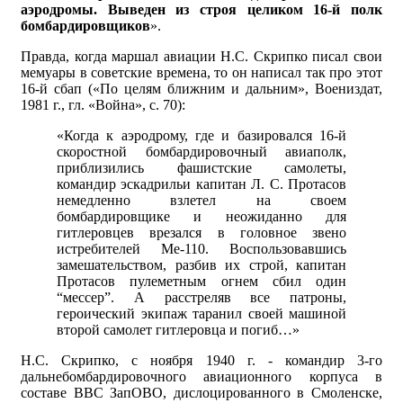
аэродромы. Выведен из строя целиком 16-й полк
бомбардировщиков
».
Правда, когда маршал авиации Н.С. Скрипко писал свои
мемуары в советские времена, то он написал так про этот
16-й сбап («По целям ближним и дальним», Воениздат,
1981 г., гл. «Война», с. 70):
«Когда к аэродрому, где и базировался 16-й
скоростной бомбардировочный авиаполк,
приблизились фашистские самолеты,
командир эскадрильи капитан Л. С. Протасов
немедленно взлетел на своем
бомбардировщике и неожиданно для
гитлеровцев врезался в головное звено
истребителей Ме-110. Воспользовавшись
замешательством, разбив их строй, капитан
Протасов пулеметным огнем сбил один
“мессер”. А расстреляв все патроны,
героический экипаж таранил своей машиной
второй самолет гитлеровца и погиб…»
Н.С. Скрипко, с ноября 1940 г. - командир 3-го
дальнебомбардировочного авиационного корпуса в
составе ВВС ЗапОВО, дислоцированного в Смоленске,