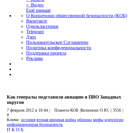
» Видео
Ещё раньше
О Концепции общественной безопасности (КОБ)
Вконтакте
Одноклассники
Telegram
Дзен
Пользовательское Соглашение
Политика конфиденциальности
Поддержка проекта
Реклама
Как генералы подставили авиацию и ПВО Западных
округов
7 февраля 2012 в 10:44
|
Планета-КОБ
|
Козинкин О.Ю.
|
3556
|
0
Ключи:
история
вторая мировая война
оборона
мифы
идеологии
информационная безопасность
П
К
О
Б