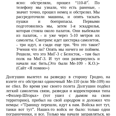
ясно: обстреляли, прошел “110-й”. По
телефону мы узнали, что есть раненые, -
значит точно, прошел немец и обстрелял. Мы
рассредоточили машины, и опять таскать
пушки и боеприпасы. Первыми
подготовились мы, затем 1-я эскадрилья,
которая стояла около палаток. Они выбежали
из палаток, - и уже через 5-10 метров их
самолеты. Смотрим: идет шестерка самолетов,
- три идут, и сзади еще три. Что это такое?
Учения что ли? Опять мы ничего не поймем.
Решили, что это МиГ-3 с Белосток, - там был
полк на МиГ-3. И тут они развернулись и
начали нас бить.(Это были Ме-109 - К.О.)»
(Сайт «Я помню»)
Долгушин вылетел на разведку в сторону Гродно, на
взлете его обстрелял одиночный Ме-110 (или Ме-109) но
не сбил. Во время уже своего полета Долгушин подбил
легкий самолетик связи, разведки и корректировки типа
«Физлер-Шторьх» (тот ушел с дымом на свою
территорию), прибыл на свой аэродром и доложил что
немцы: «”Границу перешли, идут к нам. Войска вот тут,
танки вот тут”. Наших-то войск не было: только одни
пограничники, и все. Только мы начали заправляться, ко