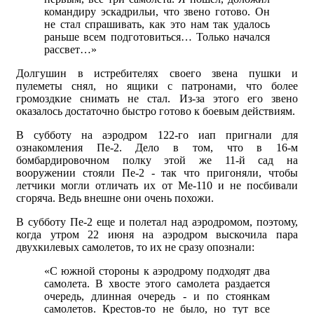
командиру эскадрильи, что звено готово. Он
не стал спрашивать, как это нам так удалось
раньше всем подготовиться… Только начался
рассвет…»
Долгушин в истребителях своего звена пушки и
пулеметы снял, но ящики с патронами, что более
громоздкие снимать не стал. Из-за этого его звено
оказалось достаточно быстро готово к боевым действиям.
В субботу на аэродром 122-го иап пригнали для
ознакомления Пе-2. Дело в том, что в 16-м
бомбардировочном полку этой же 11-й сад на
вооружении стояли Пе-2 - так что пригоняли, чтобы
летчики могли отличать их от Ме-110 и не посбивали
сгоряча. Ведь внешне они очень похожи.
В субботу Пе-2 еще и полетал над аэродромом, поэтому,
когда утром 22 июня на аэродром выскочила пара
двухкилевых самолетов, то их не сразу опознали:
«С южной стороны к аэродрому подходят два
самолета. В хвосте этого самолета раздается
очередь, длинная очередь - и по стоянкам
самолетов. Крестов-то не было, но тут все