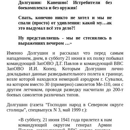
Долгушин: Канешно! Истребители без
боекомплекта и без оружия!
Спать, конечно никто не хотел и мы не
спали (просто) от удивления: какой му…ак
это выдумал всё это дело?!
Ну представляешь - мы не стеснялись в
выражениях вечером …
»
Именно Долгушин и рассказал что перед самым
нападением, днем, в субботу 21 июня в их полку побывал
командующий ЗапОВО Д.Г. Павлов и командующий ВВС
ЗапОВО И.И. Копец. Которым Долгушин лично
докладывал данные разведывательного полета к границе,
возле которой находился немецкий аэродром г. Сувалки,
на котором вместо 30 (примерно) самолетов Ме-110, они с
другим летчиком, проводя разведку насчитали до 200-т
боевых самолетов различных типов.
Долгушин (газета “Господин народ в Северном округе
столицы”, спецвыпуск N 3, май 1999 г.):
«В субботу, 21 июня 1941 года прилетел к нам
командующий округом генерал Армии