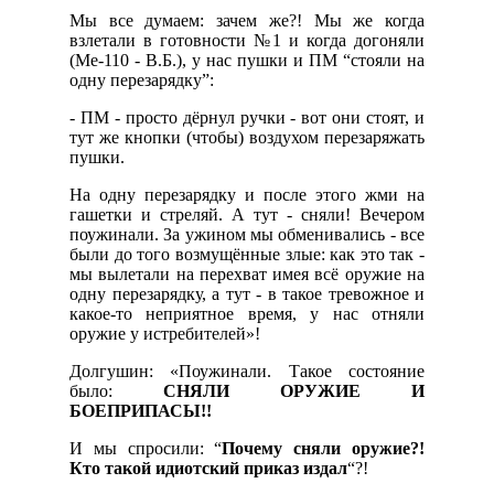
Мы все думаем: зачем же?! Мы же когда
взлетали в готовности №1 и когда догоняли
(Ме-110 - В.Б.), у нас пушки и ПМ “стояли на
одну перезарядку”:
- ПМ - просто дёрнул ручки - вот они стоят, и
тут же кнопки (чтобы) воздухом перезаряжать
пушки.
На одну перезарядку и после этого жми на
гашетки и стреляй. А тут - сняли! Вечером
поужинали. За ужином мы обменивались - все
были до того возмущённые злые: как это так -
мы вылетали на перехват имея всё оружие на
одну перезарядку, а тут - в такое тревожное и
какое-то неприятное время, у нас отняли
оружие у истребителей»!
Долгушин: «Поужинали. Такое состояние
было:
СНЯЛИ ОРУЖИЕ И
БОЕПРИПАСЫ!!
И мы спросили: “
Почему сняли оружие?!
Кто такой идиотский приказ издал
“?!