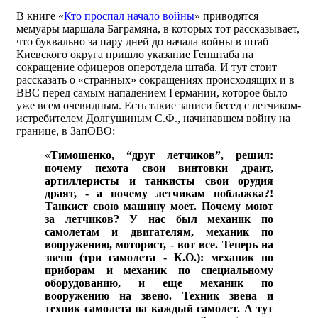
В книге «
Кто проспал начало войны
» приводятся
мемуары маршала Баграмяна, в которых тот рассказывает,
что буквально за пару дней до начала войны в штаб
Киевского округа пришло указание Генштаба на
сокращение офицеров оперотдела штаба. И тут стоит
рассказать о «странных» сокращениях происходящих и в
ВВС перед самым нападением Германии, которое было
уже всем очевидным. Есть такие записи бесед с летчиком-
истребителем Долгушиным С.Ф., начинавшем войну на
границе, в ЗапОВО:
«
Тимошенко, “друг летчиков”, решил:
почему пехота свои винтовки драит,
артиллеристы и танкисты свои орудия
драят, - а почему летчикам поблажка?!
Танкист свою машину моет. Почему моют
за летчиков? У нас был механик по
самолетам и двигателям, механик по
вооружению, моторист, - вот все. Теперь на
звено (три самолета - К.О.): механик по
приборам и механик по специальному
оборудованию, и еще механик по
вооружению на звено. Техник звена и
техник самолета на каждый самолет. А тут