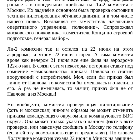
раньше - в понедельник прибыла на Ли-2 комиссия с
Москвы. Их задачей в основном была проверка состояния
техники пилотирования лётчиков дивизии и в том числе
нашего полка. Возглавлял ее заместитель начальника
оперативного управления, полковник». Сопровождал
московского полковника «заместитель Копца по строевой
подготовке, генерал-майор».
Ли-2 комиссии так и остался на 22 июня на этом
аэродроме, и утром 22 июня сгорел. А сама комиссия
вроде как вечером 21 июня все еще была на аэродроме
122-го иап. В связи с этим некоторые историки ставят под
сомнение «самовольность» приказа Павлова о снятии
вооружений с истребителей. Мол, если бы приказ был
лично от Павлова, то комиссия бы вмешалась и отменила
его. А раз не вмешалась, то значит, приказ был не от
Павлова, а из Москвы!
Но вообще-то, комиссия проверяющая пилотирование
(хоть и московская) никоим образом не может отменить
приказы командующего округом или командующего ВВС
округа. Она может только указать о данном факте в акте
проверки, или максимум сообщить в Москву по телефону
(если ей эту возможность еще и предоставят). По словам
Долгушина комиссия уехала 22 июня в Минск на машине.