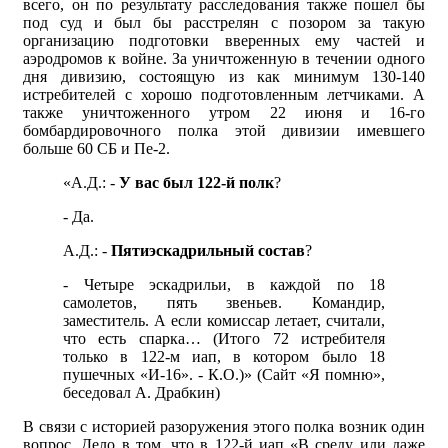
всего, он по результату расследования также пошел бы
под суд и был бы расстрелян с позором за такую
организацию подготовки вверенных ему частей и
аэродромов к войне. За уничтоженную в течении одного
дня дивизию, состоящую из как минимум 130-140
истребителей с хорошо подготовленным летчиками. А
также уничтоженного утром 22 июня и 16-го
бомбардировочного полка этой дивизии имевшего
больше 60 СБ и Пе-2.
«А.Д.: -
У вас был 122-й полк
?
- Да.
А.Д.: -
Пятиэскадрильный состав
?
- Четыре эскадрильи, в каждой по 18
самолетов, пять звеньев. Командир,
заместитель. А если комиссар летает, считали,
что есть спарка… (Итого 72 истребителя
только в 122-м иап, в котором было 18
пушечных «И-16». - К.О.)» (Сайт «Я помню»,
беседовал А. Драбкин)
В связи с историей разоружения этого полка возник один
вопрос. Дело в том, что в 122-й иап «В среду или даже