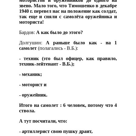
мотористов и оружейников до одного на
звено. Мало того, что Тимошенко в декабре
1940 г. перевел нас на положение как солдат,
так еще и сняли с самолёта оружейника и
моториста!
Бардов:
А как было до этого?
Долгушин:
А раньше было как - на 1
самолет
(полагались - В.Б.):
- техник (это был офицер, как правило,
техник-лейтенант - В.Б.);
- механик;
- моторист и
- оружейник.
Итого на самолет : 6 человек, потому что 4
ствола.
А тут посчитали, что:
- артиллерист свою пушку драит,