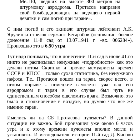
Ме-110, шедших на высоте 300 метров на
штурмовку аэродрома. Протасов направил
свой бомбардировщик на ведущего первой
девятки и сам погиб при таране».
С ним погиб и его экипаж: штурман лейтенант А.К.
Ярулин и стрелок сержант Бесарабов (основание: боевое
донесение 11-й сад от 13.07.1941 г. «вх. 006284»).
Произошло это в
6.50 утра
.
Тут надо понимать, что в донесении 11-й сад в июле 41-го
никто не расписывал ненужные «подробности» как это
делали потом Скрипко и прочие мемуаристы времен
СССР и КПСС - только сухая статистика, без ненужного
пафоса. Т.е., Протасов пошел на таран, скорее всего, в
неком порыве - немецкие самолеты уже над его
аэродромом и таран в его случае был чуть не
единственным способом ошеломить врага. Возможно, это
было и столкновение в воздухе, но думаю что все же
именно таран.
Имелись ли на СБ Протасова пулеметы? В данной
ситуации не важно. Бой произошел уже около 6 часов
утра и к этому времени пулеметы вполне могли и
установить. И исследователь истории 11-й сад Д. Киенко