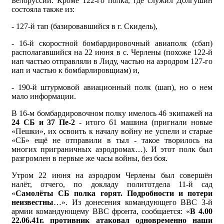
Белоруссии. Кроме 122-го полка, где служил Долгушин
состояла также из:
- 127-й тап (базировавшийся в г. Скидель),
- 16-й скоростной бомбардировочный авиаполк (сбап)
располагавшийся на 22 июня в с. Черлены (похоже 122-й
иап частью отправляли в Лиду, частью на аэродром 127-го
иап и частью к бомбарлировщиам) и,
- 190-й штурмовой авиационный полк (шап), но о нем
мало информации.
В 16-м бомбардировочном полку имелось 46 экипажей на
24 СБ и 37 Пе-2
- итого 61 машина (пригнали новые
«Пешки», их освоить к началу войну не успели и старые
«СБ» ещё не отправили в тыл - такое творилось на
многих приграничных аэродромах…). И этот полк был
разгромлен в первые же часы войны, без боя.
Утром 22 июня на аэродром Черлены был совершён
налёт, отчего, по докладу политотдела 11-й сад
«
Самолёты СБ полка горят. Подробности и потери
неизвестны
…». Из донесения командующего ВВС 3-й
армии командующему ВВС фронта, сообщается: «
В 4.00
22.06.41г. противник атаковал одновременно наши