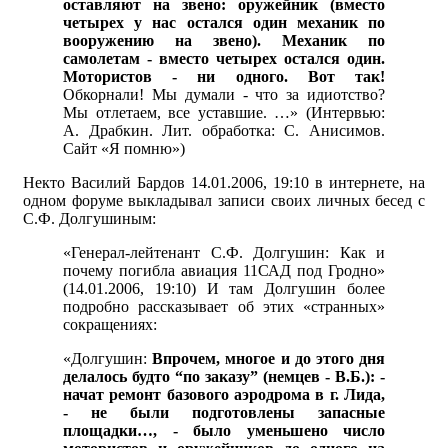
оставляют на звено: оружейник (вместо
четырех у нас остался один механик по
вооружению на звено). Механик по
самолетам - вместо четырех остался один.
Мотористов - ни одного. Вот так!
Обкорнали! Мы думали - что за идиотство?
Мы отлетаем, все уставшие. …» (Интервью:
А. Драбкин. Лит. обработка: С. Анисимов.
Сайт «Я помню»)
Некто Василий Бардов 14.01.2006, 19:10 в интернете, на
одном форуме выкладывал записи своих личных бесед с
С.Ф. Долгушиным:
«Генерал-лейтенант С.Ф. Долгушин: Как и
почему погибла авиация 11САД под Гродно»
(14.01.2006, 19:10) И там Долгушин более
подробно рассказывает об этих «странных»
сокращениях:
«Долгушин:
Впрочем, многое и до этого дня
делалось будто “по заказу” (немцев - В.Б.): -
начат ремонт базового аэродрома в г. Лида,
- не были подготовлены запасные
площадки…, - было уменьшено число