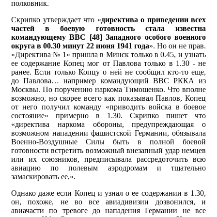
полковник.
Скрипко утверждает что «
директива о приведении всех
частей в боевую готовность стала известна
командующему ВВС [48] Западного особого военного
округа в 00.30 минут 22 июня 1941 года
». Но он не прав.
«Директива № 1» пришла в Минск только в 0.45, и узнать
ее содержание Копец мог от Павлова только в 1.30 - не
ранее. Если только Копцу о ней не сообщил кто-то еще,
до Павлова… например командующий ВВС РККА из
Москвы. По поручению наркома Тимошенко. Что вполне
возможно, но скорее всего как показывал Павлов, Копец
от него получил команду «приводить войска в боевое
состояние» примерно в 1.30. Скрипко пишет что
«директива наркома обороны, предупреждающая о
возможном нападении фашистской Германии, обязывала
Военно-Воздушные Силы быть в полной боевой
готовности встретить возможный внезапный удар немцев
или их союзников, предписывала рассредоточить всю
авиацию по полевым аэродромам и тщательно
замаскировать ее,».
Однако даже если Копец и узнал о ее содержании в 1.30,
он, похоже, не во все авиадивизии дозвонился, и
авиачасти по тревоге до нападения Германии не все