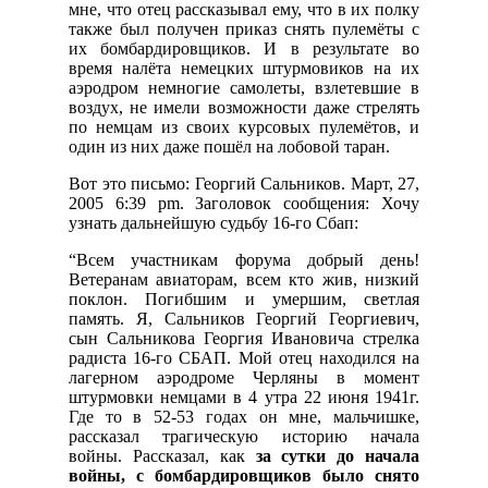
мне, что отец рассказывал ему, что в их полку
также был получен приказ снять пулемёты с
их бомбардировщиков. И в результате во
время налёта немецких штурмовиков на их
аэродром немногие самолеты, взлетевшие в
воздух, не имели возможности даже стрелять
по немцам из своих курсовых пулемётов, и
один из них даже пошёл на лобовой таран.
Вот это письмо: Георгий Сальников. Март, 27,
2005 6:39 pm. Заголовок сообщения: Хочу
узнать дальнейшую судьбу 16-го Сбап:
“Всем участникам форума добрый день!
Ветеранам авиаторам, всем кто жив, низкий
поклон. Погибшим и умершим, светлая
память. Я, Сальников Георгий Георгиевич,
сын Сальникова Георгия Ивановича стрелка
радиста 16-го СБАП. Мой отец находился на
лагерном аэродроме Черляны в момент
штурмовки немцами в 4 утра 22 июня 1941г.
Где то в 52-53 годах он мне, мальчишке,
рассказал трагическую историю начала
войны. Рассказал, как
за сутки до начала
войны, с бомбардировщиков было снято