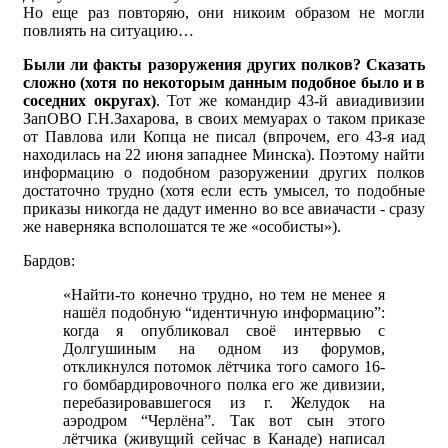
Но еще раз повторяю, они никоим образом не могли
повлиять на ситуацию…
Были ли факты разоружения других полков? Сказать
сложно (хотя по некоторым данным подобное было и в
соседних округах)
. Тот же командир 43-й авиадивизии
ЗапОВО Г.Н.Захарова, в своих мемуарах о таком приказе
от Павлова или Копца не писал (впрочем, его 43-я иад
находилась на 22 июня западнее Минска). Поэтому найти
информацию о подобном разоружении других полков
достаточно трудно (хотя если есть умысел, то подобные
приказы никогда не дадут именно во все авиачасти - сразу
же наверняка всполошатся те же «особисты»).
Бардов:
«Найти-то конечно трудно, но тем не менее я
нашёл подобную “идентичную информацию”:
когда я опубликовал своё интервью с
Долгушиным на одном из форумов,
откликнулся потомок лётчика того самого 16-
го бомбардировочного полка его же дивизии,
перебазировавшегося из г. Желудок на
аэродром “Черлёна”. Так вот сын этого
лётчика (живущий сейчас в Канаде) написал