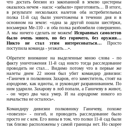
что достать бензин из закопанной в землю цистерны
оказалось нечем - насос «забыли» приготовить… В итоге,
в результате нескольких налетов оба истребительных
полка 11-й сад были уничтожены в течении дня и в
основном на земле: «одна за другой пошли шестёрки,
восьмерки Ме-110 - и оба полка разбомбили совершенно.
А мы ничего сделать не можем!
Исправных самолетов
было очень много, но без горючего, без оружия…
Никто не стал этим интересоваться…
Просто
поступила команда - уезжать…».
Обратите внимание на выделенные мною слова - по
факту уничтожения 11-й сад никто тогда расследование
проводить не стал… Видимо потому что в первые же
налеты днем 22 июня был убит командир дивизии:
«Ганичев и полковник Захаров, его заместитель, стоят на
аэродроме, как идиоты, и руководят разравниванием. По
ним ударили. Захарову в лоб попали, а Ганичеву в живот,
- он через два часа умер. И на аэродроме никого из
начальства не осталось».
Командиру дивизии полковнику Ганичеву, похоже
«повезло» - погиб, и проводить расследование было
просто не с кем. Его вины в том, что полки 11-й сад были
так близко расположены у самой границы нет. Но скорее