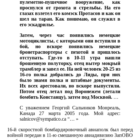
пулеметно-пушечное вооружение, как
проснулся от грохота и стрельбы. На его
глазах взлетел его комэск Протасов и как он
шел на таран. Как понимаю, он служил в
его эскадрилье.
Затем, через час появились немецкие
мотоциклисты, с которыми они вступили в
бой, но вскоре появились немецкие
бронетраспортеры с пехотой и пришлось
отступать. Где-то в 10-11 утра нашли
брошенную полуторку, отец вытер мокрый
трамблер и завел ее. На ней человек 20-25 из
16-го полка добрались до Лиды, при них
было знамя полка и штабные документы.
Их всех арестовали, но вскоре выпустили.
Потом отец летал под Воронежем (летали
бомбить Констанцу), затем под Москвой.
…
С уважением Георгий Сальников Монреаль,
Канада 27 марта 2005 года. Мой адрес:
salnicov@sympatico.ca “… »
16-й скоростной бомбардировочный авиаполк был перед
войной передан в 11-ю смешанную авиадивизию ЗапОВО