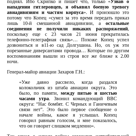
поднял. Ибо Скрипко и пишет что, только «
Узнав о
нападении гитлеровцев, я объявил боевую тревогу
авиадивизиям и частям корпуса
». И произошло это
потому что Копец «сумел за это время передать приказ
лишь 10-й смешанной авиадивизии, а
остальные
соединения не получили никаких распоряжений
,
поскольку еще с 23 часов 21 июня прекратилась
телефонно-телеграфная связь»… Похоже Копец успел
дозвониться и в11-ю сад Долгушина. Но, ох уж эти
порезанные диверсантами провода… Которые по другим
воспоминаниям вышли из строя все же ближе к 2.00
ночи.
Генерал-майор авиации Захаров Г.Н.:
«Уже давно рассвело, когда раздался
колокольчик из штаба авиации округа. Это
было, по памяти,
между пятью и шестью
часами утра
. Звонил командующий ВВС
округа: “Нас бомбят. С Черных и Ганичевым
связи нет”. Это было первое сообщение о
начале войны, какое я услышал. Копец
говорил равным голосом, и мне показалось,
что он говорит слишком медленно».