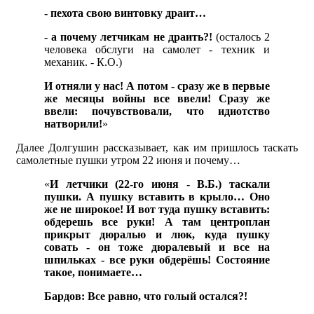
- пехота свою винтовку драит…
- а почему летчикам не драить?!
(осталось 2
человека обслуги на самолет - техник и
механик. - К.О.)
И отняли у нас! А потом - сразу же в первые
же месяцы войны все ввели! Сразу же
ввели: почувствовали, что идиотство
натворили!
»
Далее Долгушин рассказывает, как им пришлось таскать
самолетные пушки утром 22 июня и почему…
«
И летчики (22-го июня - В.Б.) таскали
пушки. А пушку вставить в крыло… Оно
же не широкое! И вот туда пушку вставить:
обдерешь все руки! А там центроплан
прикрыт дюралью и люк, куда пушку
совать - он тоже дюралевый и все на
шпильках - все руки обдерёшь! Состояние
такое, понимаете…
Бардов: Все равно, что голый остался?!