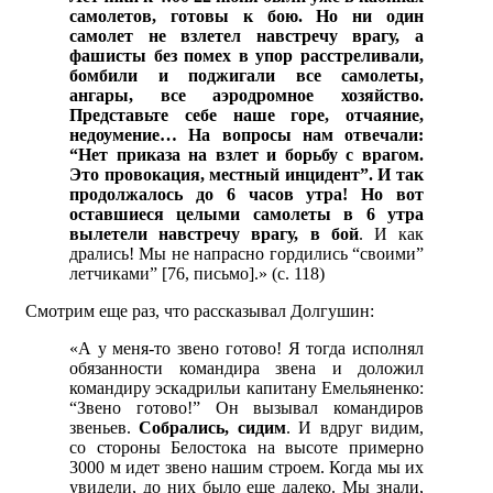
самолетов, готовы к бою. Но ни один
самолет не взлетел навстречу врагу, а
фашисты без помех в упор расстреливали,
бомбили и поджигали все самолеты,
ангары, все аэродромное хозяйство.
Представьте себе наше горе, отчаяние,
недоумение… На вопросы нам отвечали:
“Нет приказа на взлет и борьбу с врагом.
Это провокация, местный инцидент”. И так
продолжалось до 6 часов утра! Но вот
оставшиеся целыми самолеты в 6 утра
вылетели навстречу врагу, в бой
. И как
дрались! Мы не напрасно гордились “своими”
летчиками” [76, письмо].» (с. 118)
Смотрим еще раз, что рассказывал Долгушин:
«А у меня-то звено готово! Я тогда исполнял
обязанности командира звена и доложил
командиру эскадрильи капитану Емельяненко:
“Звено готово!” Он вызывал командиров
звеньев.
Собрались, сидим
. И вдруг видим,
со стороны Белостока на высоте примерно
3000 м идет звено нашим строем. Когда мы их
увидели, до них было еще далеко. Мы знали,