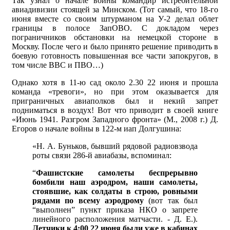
Так узнал о начале войны командир истребительной
авиадивизии стоящей за Минском. (Тот самый, что 18-го
июня вместе со своим штурманом на У-2 делал облет
границы в полосе ЗапОВО. С докладом через
пограничников обстановки на немецкой стороне в
Москву. После чего и было принято решение приводить в
боевую готовность повышенная все части запокругов, в
том числе ВВС и ПВО…)
Однако хотя в 11-ю сад около 2.30 22 июня и прошла
команда «тревоги», но при этом оказывается для
приграничных авиаполков был и некий запрет
подниматься в воздух! Вот что приводит в своей книге
«Июнь 1941. Разгром Западного фронта» (М., 2008 г.) Д.
Егоров о начале войны в 122-м иап Долгушина:
«Н. А. Буньков, бывший рядовой радиовзвода
роты связи 286-й авиабазы, вспоминал:
“
Фашистские самолеты беспрерывно
бомбили наш аэродром, наши самолеты,
стоявшие, как солдаты в строю, ровными
рядами по всему аэродрому
(вот так был
“выполнен” пункт приказа НКО о запрете
линейного расположения матчасти. - Д. Е.).
Летчики к 4:00 22 июня были уже в кабинах