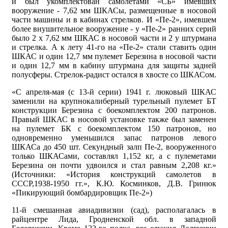
и был укомплектован самолетами «СБ» имевших
вооружение - 7,62 мм ШКАСы, размещенные в носовой
части машины и в кабинах стрелков. И «Пе-2», имевшем
более внушительное вооружение - у «Пе-2» ранних серий
было 2 х 7,62 мм ШКАС в носовой части и 2 у штурмана
и стрелка. А к лету 41-го на «Пе-2» стали ставить один
ШКАС и один 12,7 мм пулемет Березина в носовой части
и один 12,7 мм в кабину штурмана для защиты задней
полусферы. Стрелок-радист остался в хвосте со ШКАСом.
«С апреля-мая (с 13-й серии) 1941 г. люковый ШКАС
заменили на крупнокалиберный турельный пулемет БТ
конструкции Березина с боекомплектом 200 патронов.
Правый ШКАС в носовой установке также был заменен
на пулемет БК с боекомплектом 150 патронов, но
одновременно уменьшился запас патронов левого
ШКАСа до 450 шт. Секундный залп Пе-2, вооруженного
только ШКАСами, составлял 1,152 кг, а с пулеметами
Березина он почти удвоился и стал равным 2,208 кг.»
(Источники: «История конструкций самолетов в
СССР,1938-1950 гг.», К.Ю. Косминков, Д.В. Гринюк
«Пикирующий бомбардировщик Пе-2»)
11-й смешанная авиадивизии (сад), располагалась в
райцентре Лида, Гродненской обл. в западной