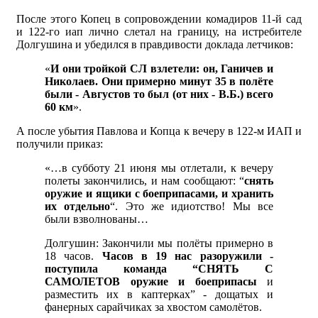
После этого Копец в сопровождении комадиров 11-й сад
и 122-го иап лично слетал на границу, на истребителе
Долгушина и убедился в правдивости доклада летчиков:
«
И они тройкой СЛ взлетели: он, Ганичев и
Николаев. Они примерно минут 35 в полёте
были - Августов то был (от них - В.Б.) всего
60 км
».
А после убытия Павлова и Копца к вечеру в 122-м ИАП и
получили приказ:
«…в субботу 21 июня мы отлетали, к вечеру
полеты закончились, и нам сообщают: “
снять
оружие и ящики с боеприпасами, и хранить
их отдельно
“. Это же идиотство! Мы все
были взволнованы…
Долгушин: Закончили мы полёты примерно в
18 часов.
Часов в 19 нас разоружили -
поступила команда “СНЯТЬ С
САМОЛЕТОВ оружие и боеприпасы
и
разместить их в каптерках” - дощатых и
фанерных сарайчиках за хвостом самолётов.