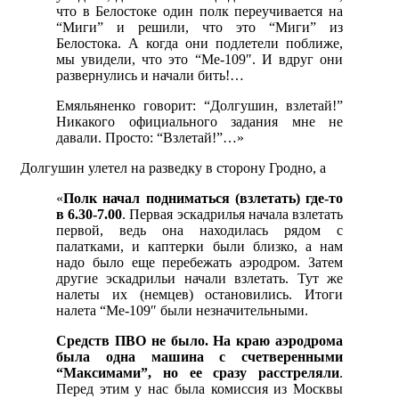
что в Белостоке один полк переучивается на
“Миги” и решили, что это “Миги” из
Белостока. А когда они подлетели поближе,
мы увидели, что это “Ме-109″. И вдруг они
развернулись и начали бить!…
Емяльяненко говорит: “Долгушин, взлетай!”
Никакого официального задания мне не
давали. Просто: “Взлетай!”…»
Долгушин улетел на разведку в сторону Гродно, а
«
Полк начал подниматься (взлетать) где-то
в 6.30-7.00
. Первая эскадрилья начала взлетать
первой, ведь она находилась рядом с
палатками, и каптерки были близко, а нам
надо было еще перебежать аэродром. Затем
другие эскадрильи начали взлетать. Тут же
налеты их (немцев) остановились. Итоги
налета “Ме-109″ были незначительными.
Средств ПВО не было. На краю аэродрома
была одна машина с счетверенными
“Максимами”, но ее сразу расстреляли
.
Перед этим у нас была комиссия из Москвы