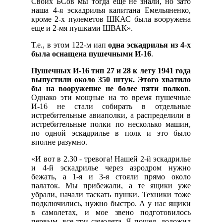
Своих БСов мы тогда ещё не знали, но зато
наша 4-я эскадрилья капитана Емельяненко,
кроме 2-х пулеметов ШКАС была вооружена
еще и 2-мя пушками ШВАК».
Т.е., в этом 122-м иап
одна эскадрилья из 4-х
была оснащена пушечными И-16
.
Пушечных И-16 тип 27 и 28 к лету 1941 года
выпустили около 350 штук. Этого хватило
бы на вооружение не более пяти полков
.
Однако эти мощные на то время пушечные
И-16 не стали собирать в отдельные
истребительные авиаполки, а распределили в
истребительные полки по несколько машин,
по одной эскадрилье в полк и это было
вполне разумно.
«И вот в 2.30 - тревога! Нашей 2-й эскадрилье
и 4-й эскадрилье через аэродром нужно
бежать, а 1-я и 3-я стояли прямо около
палаток. Мы прибежали, а те ящики уже
убрали, начали таскать пушки. Техники тоже
подключились, нужно быстро. А у нас ящики
в самолетах, и мое звено подготовилось
первым, все три самолета. Я пошел, доложил