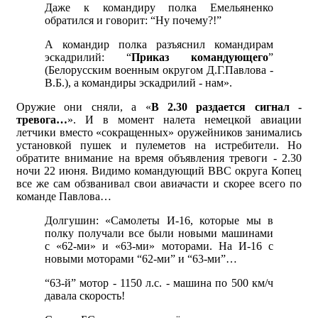
Даже к командиру полка Емельяненко
обратился и говорит: “Ну почему?!”
А командир полка разъяснил командирам
эскадрилий: “
Приказ командующего
”
(Белорусским военным округом Д.Г.Павлова -
В.Б.), а командиры эскадрилий - нам».
Оружие они сняли, а «
В 2.30 раздается сигнал -
тревога…
». И в момент налета немецкой авиации
летчики вместо «сокращенных» оружейников занимались
установкой пушек и пулеметов на истребители. Но
обратите внимание на время объявления тревоги - 2.30
ночи 22 июня. Видимо командующий ВВС округа Копец
все же сам обзванивал свои авиачасти и скорее всего по
команде Павлова…
Долгушин: «Самолеты И-16, которые мы в
полку получали все были новыми машинами
с «62-ми» и «63-ми» моторами. На И-16 с
новыми моторами “62-ми” и “63-ми”…
“63-й” мотор - 1150 л.с. - машина по 500 км/ч
давала скорость!